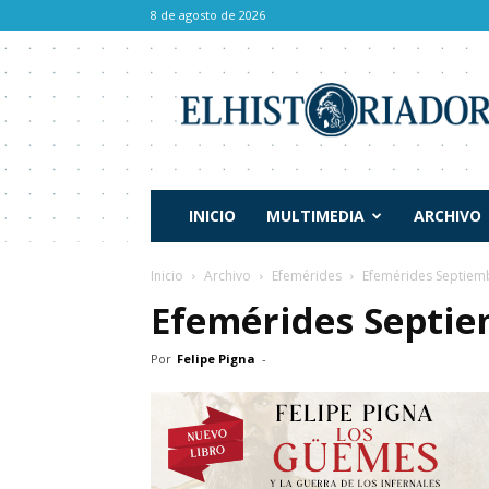
8 de agosto de 2026
El
Historiador
INICIO
MULTIMEDIA
ARCHIVO
Inicio
Archivo
Efemérides
Efemérides Septiem
Efemérides Septi
Por
Felipe Pigna
-