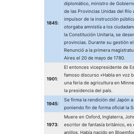
diplomático, ministro de Gobiern
de las Provincias Unidas del Río d
impulsor de la instrucción pública
1845
:
otorgaba amnistía a los ciudadan
la Constitución Unitaria, se des
provincias. Durante su gestión el
Renunció a la primera magistratu
Aires el 20 de mayo de 1780.
El entonces vicepresidente de 
famoso discurso «Habla en voz baj
1901
:
una feria de agricultura en Minn
la presidencia del país.
Se firma la rendición del Japón 
1945
:
poniendo fin de forma oficial la
Muere en Oxford, Inglaterra, Joh
1973
:
escritor de fantasía británico, e
anillos
. Había nacido en Bloemfon