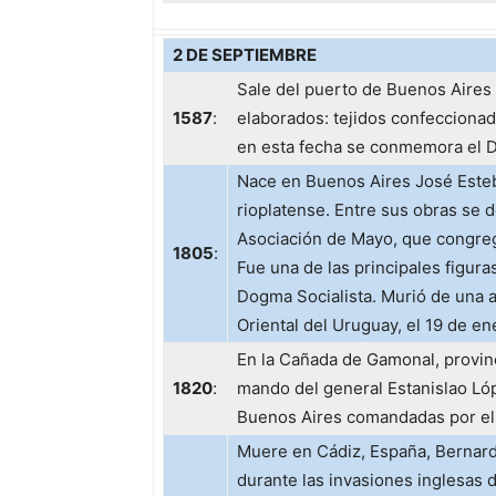
2 DE SEPTIEMBRE
Sale del puerto de Buenos Aires 
1587
:
elaborados: tejidos confecciona
en esta fecha se conmemora el Dí
Nace en Buenos Aires José Esteb
rioplatense. Entre sus obras se 
Asociación de Mayo, que congregó
1805
:
Fue una de las principales figura
Dogma Socialista. Murió de una 
Oriental del Uruguay, el 19 de en
En la Cañada de Gamonal, provinci
1820
:
mando del general Estanislao Ló
Buenos Aires comandadas por el
Muere en Cádiz, España, Bernardi
durante las invasiones inglesas 