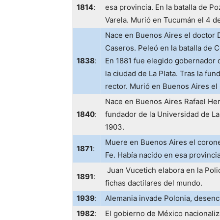
1814
:
esa provincia. En la batalla de Po
Varela. Murió en Tucumán el 4 d
Nace en Buenos Aires el doctor Da
Caseros. Peleó en la batalla de 
1838
:
En 1881 fue elegido gobernador 
la ciudad de La Plata. Tras la fu
rector. Murió en Buenos Aires el
Nace en Buenos Aires Rafael He
1840
:
fundador de la Universidad de La
1903.
Muere en Buenos Aires el coron
1871
:
Fe. Había nacido en esa provincia
Juan Vucetich elabora en la Poli
1891
:
fichas dactilares del mundo.
1939
:
Alemania invade Polonia, desen
1982
:
El gobierno de México nacionaliz