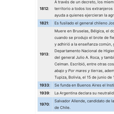
A través de un decreto, los miemb
1812
:
territorio a todos los extranjero
ayuda a quienes ejercieran la agr
1821
:
Es fusilado el general chileno Jo
Muere en Bruselas, Bélgica, el 
cuando se produjo el brote de fie
y adhirió a la enseñanza común, g
Departamento Nacional de Higiene
1913
:
del general Julio A. Roca, y tamb
Celman. Escribió, entre otras co
abajo
y
Por mares y tierras
, adem
Tupiza, Bolivia, el 15 de junio de
1933
:
Se funda en Buenos Aires el Inst
1939
:
La Argentina declara su neutrali
Salvador Allende, candidato de l
1970
:
de Chile.