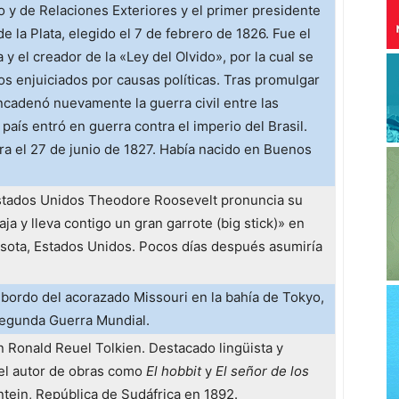
o y de Relaciones Exteriores y el primer presidente
e la Plata, elegido el 7 de febrero de 1826. Fue el
 y el creador de la «Ley del Olvido», por la cual se
os enjuiciados por causas políticas. Tras promulgar
encadenó nuevamente la guerra civil entre las
 país entró en guerra contra el imperio del Brasil.
ra el 27 de junio de 1827. Había nacido en Buenos
Estados Unidos Theodore Roosevelt pronuncia su
a y lleva contigo un gran garrote (big stick)» en
esota, Estados Unidos. Pocos días después asumiría
a bordo del acorazado Missouri en la bahía de Tokyo,
 Segunda Guerra Mundial.
n Ronald Reuel Tolkien. Destacado lingüista y
s el autor de obras como
El hobbit
y
El señor de los
tein, República de Sudáfrica en 1892.