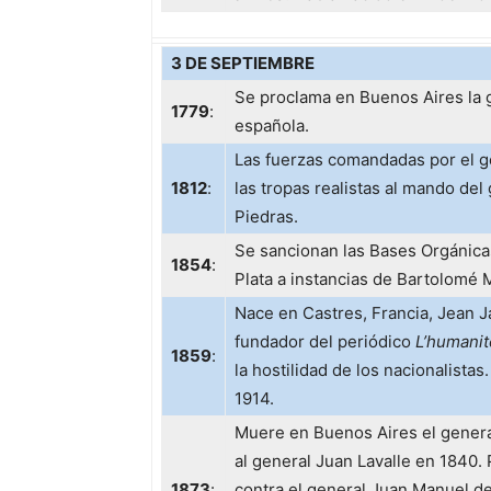
3 DE SEPTIEMBRE
Se proclama en Buenos Aires la g
1779
:
española.
Las fuerzas comandadas por el 
1812
:
las tropas realistas al mando del
Piedras.
Se sancionan las Bases Orgánicas 
1854
:
Plata a instancias de Bartolomé M
Nace en Castres, Francia, Jean Ja
fundador del periódico
L’humanit
1859
:
la hostilidad de los nacionalistas
1914.
Muere en Buenos Aires el genera
al general Juan Lavalle en 1840.
1873
:
contra el general Juan Manuel de 