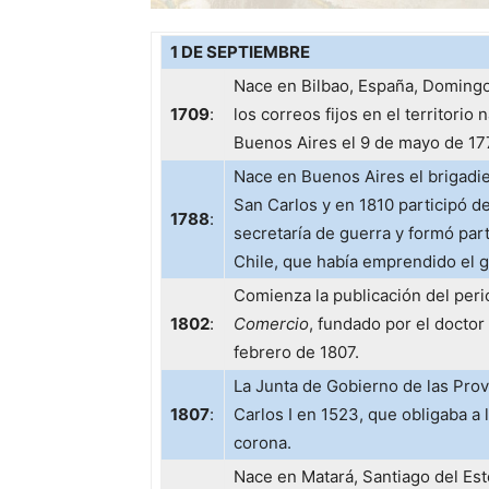
1 DE SEPTIEMBRE
Nace en Bilbao, España, Domingo
1709
:
los correos fijos en el territorio
Buenos Aires el 9 de mayo de 17
Nace en Buenos Aires el brigadi
San Carlos y en 1810 participó de 
1788
:
secretaría de guerra y formó par
Chile, que había emprendido el g
Comienza la publicación del per
1802
:
Comercio
, fundado por el doctor
febrero de 1807.
La Junta de Gobierno de las Prov
1807
:
Carlos I en 1523, que obligaba a l
corona.
Nace en Matará, Santiago del Es