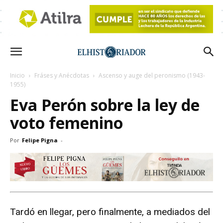
Inicio
Fráses y Anécdotas
Ascenso y auge del peronismo (1943-
1955)
Eva Perón sobre la ley de
voto femenino
Por
Felipe Pigna
-
Tardó en llegar, pero finalmente, a mediados del