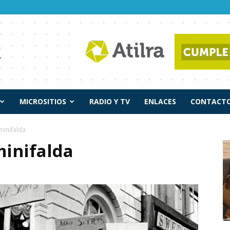
MICROSITIOS
RADIO Y TV
ENLACES
CONTACTO
minifalda
minifalda