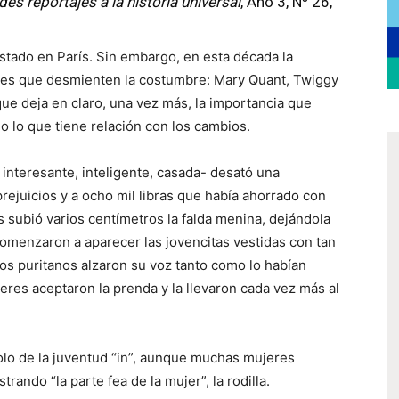
es reportajes a la historia universal
, Año 3, Nº 26,
stado en París. Sin embargo, en esta década la
bres que desmienten la costumbre: Mary Quant, Twiggy
que deja en claro, una vez más, la importancia que
o lo que tiene relación con los cambios.
 interesante, inteligente, casada- desató una
prejuicios y a ocho mil libras que había ahorrado con
s subió varios centímetros la falda menina, dejándola
comenzaron a aparecer las jovencitas vestidas con tan
Los puritanos alzaron su voz tanto como lo habían
jeres aceptaron la prenda y la llevaron cada vez más al
olo de la juventud “in”, aunque muchas mujeres
ando “la parte fea de la mujer”, la rodilla.