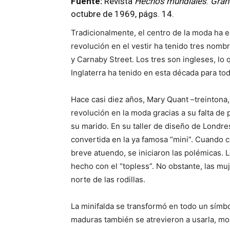
Fuente:
Revista
Hechos mundiales
.
Grand
octubre de 1969, págs. 14.
Tradicionalmente, el centro de la moda ha e
revolución en el vestir ha tenido tres nom
y Carnaby Street. Los tres son ingleses, lo 
Inglaterra ha tenido en esta década para tod
Hace casi diez años, Mary Quant –treintona,
revolución en la moda gracias a su falta de 
su marido. En su taller de diseño de Londre
convertida en la ya famosa “mini”. Cuando 
breve atuendo, se iniciaron las polémicas. 
hecho con el “topless”. No obstante, las mu
norte de las rodillas.
La minifalda se transformó en todo un símb
maduras también se atrevieron a usarla, mostr