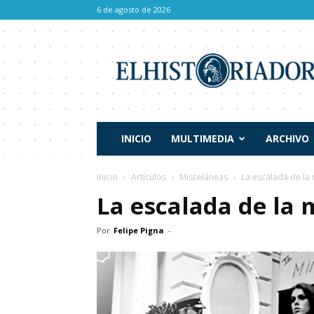
6 de agosto de 2026
El
Historiador
INICIO
MULTIMEDIA
ARCHIVO
Inicio
Artículos
Misceláneas
La escalada de la 
La escalada de la 
Por
Felipe Pigna
-