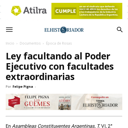
Inicio
Documentos
Época de Rosas
Ley facultando al Poder
Ejecutivo con facultades
extraordinarias
Por
Felipe Pigna
-
En
Asambleas Constituyentes Argentinas, T.
VI, 2°