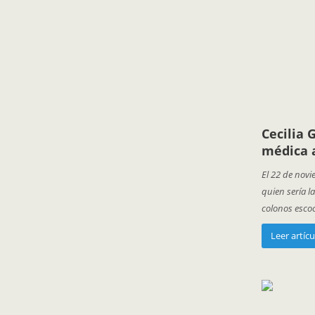
Cecilia 
médica 
El 22 de novi
quien sería l
colonos escoc
Leer artícu