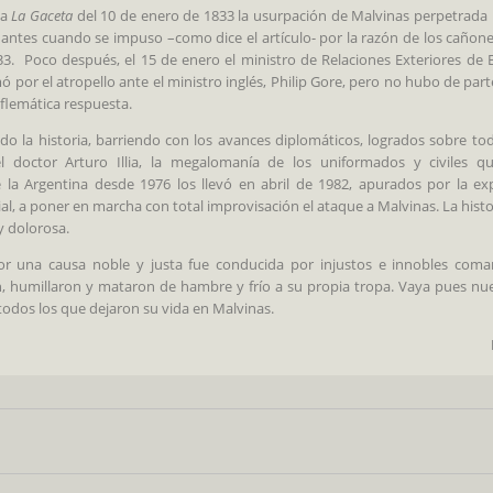
ba
La Gaceta
del 10 de enero de 1833 la usurpación de Malvinas perpetrada
ntes cuando se impuso –como dice el artículo- por la razón de los cañone
3. Poco después, el 15 de enero el ministro de Relaciones Exteriores de 
ó por el atropello ante el ministro inglés, Philip Gore, pero no hubo de par
 flemática respuesta.
o la historia, barriendo con los avances diplomáticos, logrados sobre to
l doctor Arturo Illia, la megalomanía de los uniformados y civiles 
 la Argentina desde 1976 los llevó en abril de 1982, apurados por la ex
ial, a poner en marcha con total improvisación el ataque a Malvinas. La histo
y dolorosa.
or una causa noble y justa fue conducida por injustos e innobles com
, humillaron y mataron de hambre y frío a su propia tropa. Vaya pues nu
odos los que dejaron su vida en Malvinas.