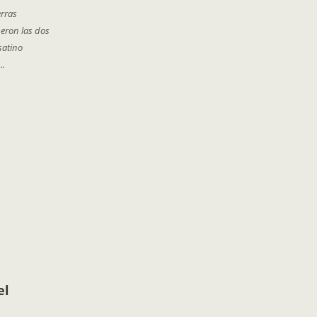
erras
eron las dos
satino
..
el