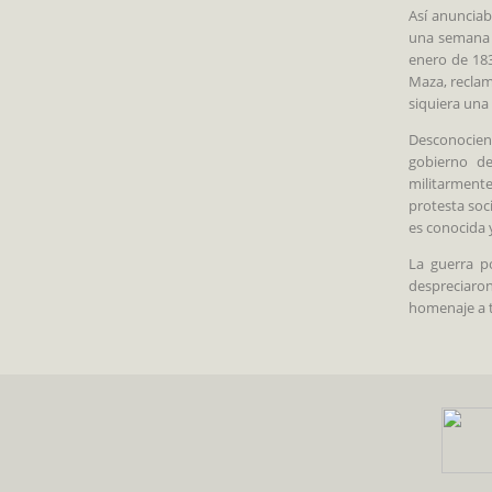
Así anuncia
una semana a
enero de 183
Maza, reclam
siquiera una
Desconociend
gobierno de
militarmente
protesta soc
es conocida 
La guerra p
despreciaron
homenaje a t