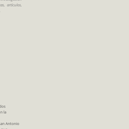
s, artículos,
.
 dos
n la
San Antonio