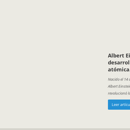
Albert E
desarrol
atómica.
Nacido el 14 
Albert Einste
revolucionó la
Leer artícu