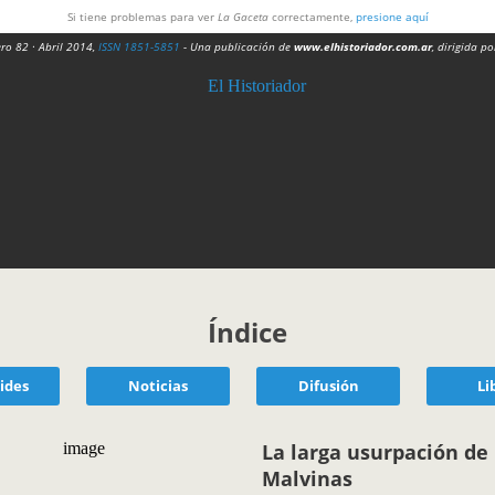
Si tiene problemas para ver
La Gaceta
correctamente,
presione aquí
ro 82 · Abril 2014,
ISSN 1851-5851
- Una publicación de
www.elhistoriador.com.ar
, dirigida p
Índice
ides
Noticias
Difusión
Li
La larga usurpación de 
Malvinas