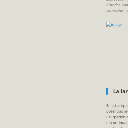
histórica co
entrevistas– 
La la
En estas épo
potencias pr
usurpación d
discontinuam