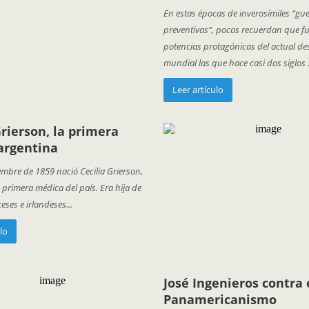
En estas épocas de inverosímiles “gu
preventivas”, pocos recuerdan que fu
potencias protagónicas del actual de
mundial las que hace casi dos siglos .
Leer artículo
Grierson, la primera
argentina
embre de 1859 nació Cecilia Grierson,
a primera médica del país. Era hija de
eses e irlandeses...
lo
José Ingenieros contra 
Panamericanismo