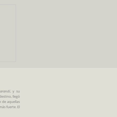
arandí
, y su
estino, llegó
n de aquellas
ás fuerte. El