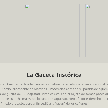
La Gaceta histórica
uerza! Ayer tarde fondeó en estas balizas la goleta de guerra nacional
S
inedo, procedente de Malvinas… Pocos días antes de su partida de aquel d
eta de guerra de Su Majestad Británica
Clío
, con el objeto de tomar posesió
bre de su dicha majestad, lo cual, por supuesto, efectuó por el derecho del m
inedo protestó, pero al fin cedió a la “razón” de los cañones.”