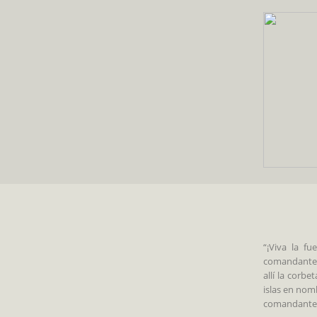
“¡Viva la f
comandante P
allí la corb
islas en nom
comandante P