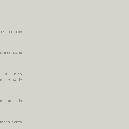
an las islas
listas en la
e la Unión
anos el 14 de
 denominada
emana Santa