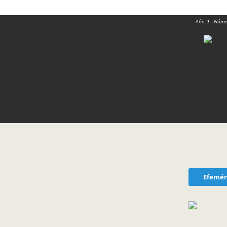
Año 9 - Núme
Efemér