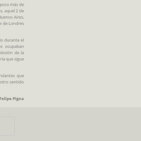
 poco más de
s, aquel 2 de
Buenos Aires,
te de Londres
do durante el
que ocupaban
plosión de la
ria que sigue
andantes que
estro sentido
Felipe Pigna