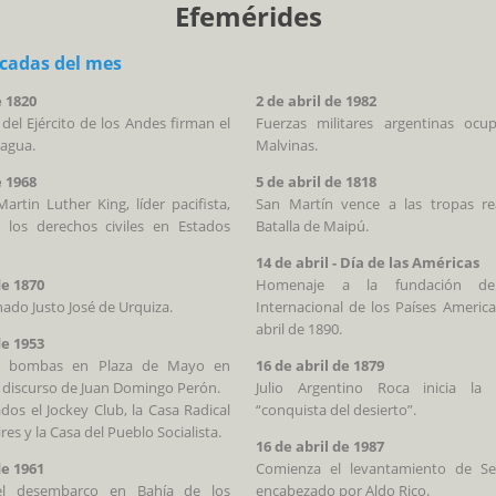
Efemérides
acadas del mes
e 1820
2 de abril de 1982
 del Ejército de los Andes firman el
Fuerzas militares argentinas ocup
cagua.
Malvinas.
e 1968
5 de abril de 1818
artin Luther King, líder pacifista,
San Martín vence a las tropas rea
 los derechos civiles en Estados
Batalla de Maipú.
14 de abril - Día de las Américas
de 1870
Homenaje a la fundación d
ado Justo José de Urquiza.
Internacional de los Países Americ
abril de 1890.
de 1953
os bombas en Plaza de Mayo en
16 de abril de 1879
 discurso de Juan Domingo Perón.
Julio Argentino Roca inicia la
dos el Jockey Club, la Casa Radical
“conquista del desierto”.
es y la Casa del Pueblo Socialista.
16 de abril de 1987
de 1961
Comienza el levantamiento de S
 el desembarco en Bahía de los
encabezado por Aldo Rico.