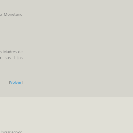
do Monetario
as Madres de
 sus hijos
[
Volver
]
 investigación