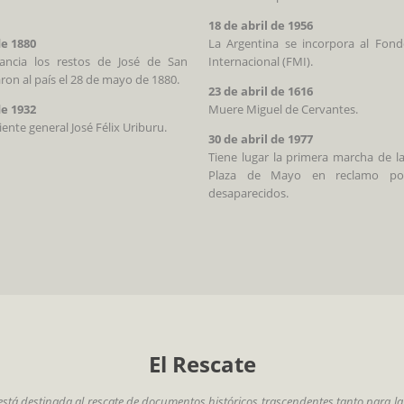
18 de abril de 1956
de 1880
La Argentina se incorpora al Fon
ancia los restos de José de San
Internacional (FMI).
aron al país el 28 de mayo de 1880.
23 de abril de 1616
de 1932
Muere Miguel de Cervantes.
ente general José Félix Uriburu.
30 de abril de 1977
Tiene lugar la primera marcha de l
Plaza de Mayo en reclamo por
desaparecidos.
El Rescate
está destinada al rescate de documentos históricos trascendentes tanto para la