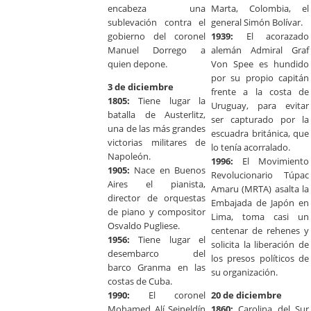
encabeza una
Marta, Colombia, el
sublevación contra el
general Simón Bolívar.
gobierno del coronel
1939:
El acorazado
Manuel Dorrego a
alemán Admiral Graf
quien depone.
Von Spee es hundido
por su propio capitán
3 de diciembre
frente a la costa de
1805:
Tiene lugar la
Uruguay, para evitar
batalla de Austerlitz,
ser capturado por la
una de las más grandes
escuadra británica, que
victorias militares de
lo tenía acorralado.
Napoleón.
1996:
El Movimiento
1905:
Nace en Buenos
Revolucionario Túpac
Aires el pianista,
Amaru (MRTA) asalta la
director de orquestas
Embajada de Japón en
de piano y compositor
Lima, toma casi un
Osvaldo Pugliese.
centenar de rehenes y
1956:
Tiene lugar el
solicita la liberación de
desembarco del
los presos políticos de
barco Granma en las
su organización.
costas de Cuba.
1990:
El coronel
20 de diciembre
Mohamed Alí Seineldín
1860:
Carolina del Sur