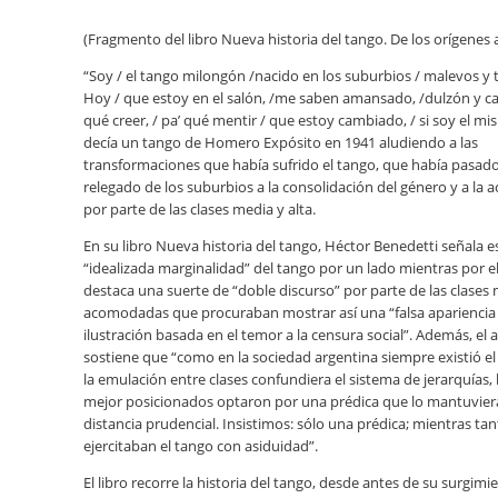
(Fragmento del libro Nueva historia del tango. De los orígenes al
“Soy / el tango milongón /nacido en los suburbios / malevos y t
Hoy / que estoy en el salón, /me saben amansado, /dulzón y ca
qué creer, / pa’ qué mentir / que estoy cambiado, / si soy el mi
decía un tango de Homero Expósito en 1941 aludiendo a las
transformaciones que había sufrido el tango, que había pasad
relegado de los suburbios a la consolidación del género y a la 
por parte de las clases media y alta.
En su libro Nueva historia del tango, Héctor Benedetti señala e
“idealizada marginalidad” del tango por un lado mientras por e
destaca una suerte de “doble discurso” por parte de las clases
acomodadas que procuraban mostrar así una “falsa apariencia
ilustración basada en el temor a la censura social”. Además, el 
sostiene que “como en la sociedad argentina siempre existió e
la emulación entre clases confundiera el sistema de jerarquías, 
mejor posicionados optaron por una prédica que lo mantuvier
distancia prudencial. Insistimos: sólo una prédica; mientras tan
ejercitaban el tango con asiduidad”.
El libro recorre la historia del tango, desde antes de su surgimi