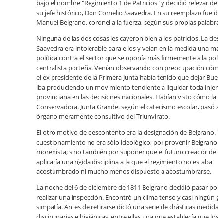
bajo el nombre "Regimiento 1 de Patricios" y decidió relevar de
su jefe histórico, Don Cornelio Saavedra. En su reemplazo fue 
Manuel Belgrano, coronel a la fuerza, según sus propias palabr
Ninguna de las dos cosas les cayeron bien a los patricios. La de
Saavedra era intolerable para ellos y veían en la medida una m
política contra el sector que se oponía más firmemente a la polí
centralista porteña. Venían observando con preocupación có
el ex presidente de la Primera Junta había tenido que dejar Bue
iba produciendo un movimiento tendiente a liquidar toda injer
provinciana en las decisiones nacionales. Habían visto cómo la
Conservadora, Junta Grande, según el catecismo escolar, pasó 
órgano meramente consultivo del Triunvirato.
El otro motivo de descontento era la designación de Belgrano. 
cuestionamiento no era sólo ideológico, por provenir Belgrano 
morenista; sino también por suponer que el futuro creador de
aplicaría una rígida disciplina a la que el regimiento no estaba
acostumbrado ni mucho menos dispuesto a acostumbrarse.
La noche del 6 de diciembre de 1811 Belgrano decidió pasar por 
realizar una inspección. Encontró un clima tenso y casi ningún 
simpatía. Antes de retirarse dictó una serie de drásticas medid
disciplinarias e higiénicas, entre ellas una que establecía que lo