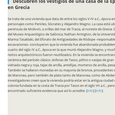
Descubren los vestigios de una casa de la É
en Grecia
Se trata de una vivienda que data de entre los siglos V-IV a.C., época en
personajes como Pericles, Sócrates y Alejandro Magno. La casa está ub
península de Molivoti, a orillas del mar de Tracia, al noreste de Greci
del Museo Arqueológico de Salónica; Nathan Arrington, de la Universid
Marina Tasaklaki, del Eforato de Antigüedades de Ródope -responsable
excavaciones- concluyeron que la vivienda fue abandonada probablem
cuarto del siglo IV a.C., época en la que murió Alejandro Magno, y mu
restos arquitectónicos fueron reutilizados. En la vivienda se encontrar
cerámica del período clásico: ánforas de Tasos, pithoi o vasijas de gra
vidriada negra y roja, tejas de arcilla, antefijas, morteros de arcilla, pesa
También se hallaron monedas en su mayoría de bronce, procedentes d
de Maronea, pero también de plata tanto de Maronea, como de Abdera
investigadores creen que la vivienda podría estar en la antigua ciudad
colonia fundada en la costa de Tracia por Tasos en el siglo VII a.C., pe
encontrado suficiente evidencia que así lo acredite. [
info
] [
info
]