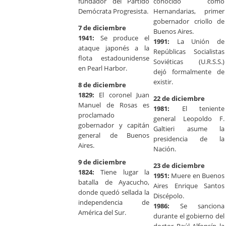
fundador del Partido
conocido como
Demócrata Progresista.
Hernandarias, primer
gobernador criollo de
7 de diciembre
Buenos Aires.
1941:
Se produce el
1991:
La Unión de
ataque japonés a la
Repúblicas Socialistas
flota estadounidense
Soviéticas (U.R.S.S.)
en Pearl Harbor.
dejó formalmente de
existir.
8 de diciembre
1829:
El coronel Juan
22 de diciembre
Manuel de Rosas es
1981:
El teniente
proclamado
general Leopoldo F.
gobernador y capitán
Galtieri asume la
general de Buenos
presidencia de la
Aires.
Nación.
9 de diciembre
23 de diciembre
1824:
Tiene lugar la
1951:
Muere en Buenos
batalla de Ayacucho,
Aires Enrique Santos
donde quedó sellada la
Discépolo.
independencia de
1986:
Se sanciona
América del Sur.
durante el gobierno del