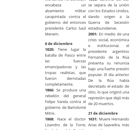
encabeza un
se separa de la unión
alzamiento militar
con los Estados Unidos,
carapintada contra el
dando origen a la
gobierno del entonces
Guerra de Secesión
presidente Carlos Saúl
estadounidense.
Menem.
2001:
En medio de una
crisis social, económica
6 de diciembre
e institucional, el
1820:
Tiene lugar la
presidente argentino
batalla de Pasco entre
Fernando de la Rúa
las fuerzas
presenta su renuncia
emancipadoras y las
bajo una fuerte presión
tropas realistas, que
popular. El día anterior
fueron derrotadas
De la Rúa había
completamente.
decretado el estado de
1866:
Se produce una
sitio, lo que originó una
rebelión del general
represión que dejó más
Felipe Varela contra el
de 20 muertos.
gobierno de Bartolomé
Mitre.
21 de diciembre
1868:
Nace el doctor
1631:
Muere Hernando
Lisandro de la Torre,
Arias de Saavedra, más