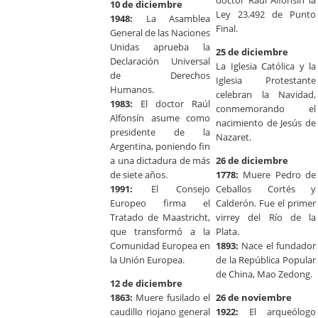
doctor Raúl Alfonsín la
10 de diciembre
Ley 23.492 de Punto
1948:
La Asamblea
Final.
General de las Naciones
Unidas aprueba la
25 de diciembre
Declaración Universal
La Iglesia Católica y la
de Derechos
Iglesia Protestante
Humanos.
celebran la Navidad,
1983:
El doctor Raúl
conmemorando el
Alfonsín asume como
nacimiento de Jesús de
presidente de la
Nazaret.
Argentina, poniendo fin
a una dictadura de más
26 de diciembre
de siete años.
1778:
Muere Pedro de
1991:
El Consejo
Ceballos Cortés y
Europeo firma el
Calderón. Fue el primer
Tratado de Maastricht,
virrey del Río de la
que transformó a la
Plata.
Comunidad Europea en
1893:
Nace el fundador
la Unión Europea.
de la República Popular
de China, Mao Zedong.
12 de diciembre
1863:
Muere fusilado el
26 de noviembre
caudillo riojano general
1922:
El arqueólogo