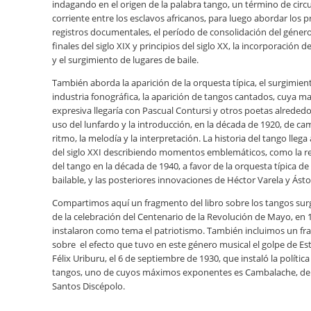
indagando en el origen de la palabra tango, un término de circ
corriente entre los esclavos africanos, para luego abordar los 
registros documentales, el período de consolidación del géner
finales del siglo XIX y principios del siglo XX, la incorporación
y el surgimiento de lugares de baile.
También aborda la aparición de la orquesta típica, el surgimie
industria fonográfica, la aparición de tangos cantados, cuya m
expresiva llegaría con Pascual Contursi y otros poetas alrededo
uso del lunfardo y la introducción, en la década de 1920, de ca
ritmo, la melodía y la interpretación. La historia del tango llega 
del siglo XXI describiendo momentos emblemáticos, como la 
del tango en la década de 1940, a favor de la orquesta típica de
bailable, y las posteriores innovaciones de Héctor Varela y Ásto
Compartimos aquí un fragmento del libro sobre los tangos surg
de la celebración del Centenario de la Revolución de Mayo, en 
instalaron como tema el patriotismo. También incluimos un f
sobre el efecto que tuvo en este género musical el golpe de Es
Félix Uriburu, el 6 de septiembre de 1930, que instaló la polític
tangos, uno de cuyos máximos exponentes es Cambalache, de
Santos Discépolo.