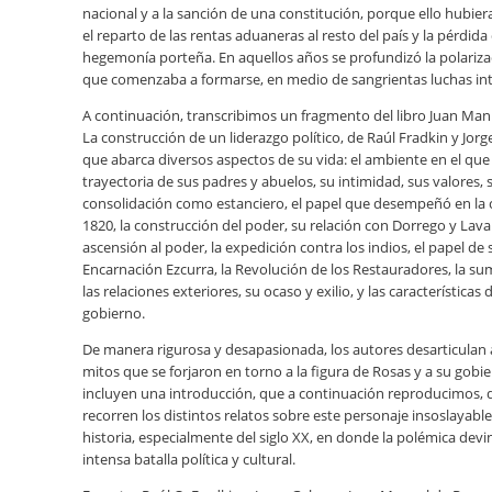
nacional y a la sanción de una constitución, porque ello hubier
el reparto de las rentas aduaneras al resto del país y la pérdida 
hegemonía porteña. En aquellos años se profundizó la polarizac
que comenzaba a formarse, en medio de sangrientas luchas int
A continuación, transcribimos un fragmento del libro Juan Man
La construcción de un liderazgo político, de Raúl Fradkin y Jor
que abarca diversos aspectos de su vida: el ambiente en el que 
trayectoria de sus padres y abuelos, su intimidad, sus valores, 
consolidación como estanciero, el papel que desempeñó en la c
1820, la construcción del poder, su relación con Dorrego y Laval
ascensión al poder, la expedición contra los indios, el papel de 
Encarnación Ezcurra, la Revolución de los Restauradores, la su
las relaciones exteriores, su ocaso y exilio, y las características 
gobierno.
De manera rigurosa y desapasionada, los autores desarticulan
mitos que se forjaron en torno a la figura de Rosas y a su gobi
incluyen una introducción, que a continuación reproducimos,
recorren los distintos relatos sobre este personaje insoslayabl
historia, especialmente del siglo XX, en donde la polémica dev
intensa batalla política y cultural.