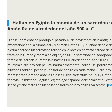
Hallan en Egipto la momia de un sacerdote 
Amón Ra de alrededor del año 900 a. C.
El descubrimiento se produjo el pasado 18 de noviembre en la antigua
excavaciones en la tumba del visir Amen Hotep Huy, cuando debajo de
piedra apareció un sarcófago tallado en la roca en perfecto estado de 
trata de la tumba y momia de Anj-ef-Jonsu, un sacerdote del todopod
templo de Karnak, durante la dinastía XXII, alrededor del año 900 a.C.
muestra al difunto con peluca, barba ornamental, collar usej policroma
cruzados sobre el pecho y una flor de papiro en cada mano. El difunto
representado orando ante los dioses Osiris, Nefertum, Anubis y Hatho
todavía un misterio. Según el egiptólogo español Martín Valentín: "est
lienzo y tiene restos de un collar de flores de loto azules, ya secas". [
in