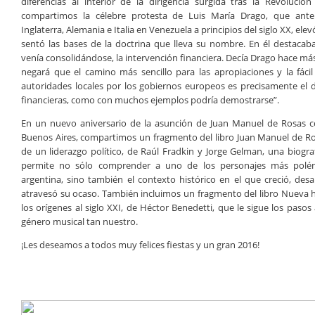
diferencias al interior de la dirigencia surgida tras la Revoluci
compartimos la célebre protesta de Luis María Drago, que ante
Inglaterra, Alemania e Italia en Venezuela a principios del siglo XX, e
sentó las bases de la doctrina que lleva su nombre. En él destaca
venía consolidándose, la intervención financiera. Decía Drago hace má
negará que el camino más sencillo para las apropiaciones y la fácil
autoridades locales por los gobiernos europeos es precisamente el d
financieras, como con muchos ejemplos podría demostrarse”.
En un nuevo aniversario de la asunción de Juan Manuel de Rosas
Buenos Aires, compartimos un fragmento del libro Juan Manuel de Ro
de un liderazgo político, de Raúl Fradkin y Jorge Gelman, una biogr
permite no sólo comprender a uno de los personajes más polémi
argentina, sino también el contexto histórico en el que creció, desa
atravesó su ocaso. También incluimos un fragmento del libro Nueva hi
los orígenes al siglo XXI, de Héctor Benedetti, que le sigue los pasos 
género musical tan nuestro.
¡Les deseamos a todos muy felices fiestas y un gran 2016!