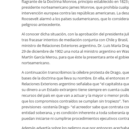
flagrante de la Doctrina Monroe, principio establecido en 1823 
presidente norteamericano James Monroe, que prohibía cualq
intervención europea contra las repúblicas americanas. La des
Roosevelt alarmó a los países sudamericanos, que lo consider
peligroso antecedente.
Al conocer dicha situación, con la aprobación del presidente Jul
tras fracasar intentos de mediación conjunta con Chile y Brasil,
ministro de Relaciones Exteriores argentino, Dr. Luis María Drag
29 de diciembre de 1902 una nota al ministro argentino en Wa
Martín García Merou, para que éste la presentara ante el gobie
norteamericano.
A continuación transcribimos la célebre protesta de Drago, que
bases de la doctrina que lleva su nombre. En ella, el entonces m
Relaciones Exteriores argentino señalaba que “el capitalista qu
su dinero a un Estado extranjero tiene siempre en cuenta cuále
recursos del país en que van a actuar y la mayor o menor prob
que los compromisos contraídos se cumplan sin tropiezo”. Ten
previsiones -sostenía Drago- “el acreedor sabe que contrata c
entidad soberana, y es condición inherente a toda soberanía 
puedan iniciarse ni cumplirse procedimientos ejecutivos contra 
Además advertía sobre los peligros que por entonces acechaba 