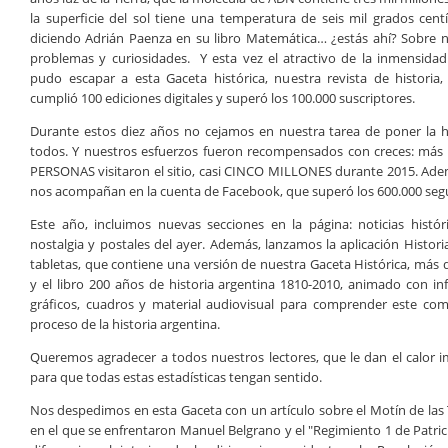
la superficie del sol tiene una temperatura de seis mil grados cen
diciendo Adrián Paenza en su libro Matemática… ¿estás ahí? Sobre 
problemas y curiosidades. Y esta vez el atractivo de la inmensida
pudo escapar a esta Gaceta histórica, nuestra revista de historia
cumplió 100 ediciones digitales y superó los 100.000 suscriptores.
Durante estos diez años no cejamos en nuestra tarea de poner la hi
todos. Y nuestros esfuerzos fueron recompensados con creces: má
PERSONAS visitaron el sitio, casi CINCO MILLONES durante 2015. Ade
nos acompañan en la cuenta de Facebook, que superó los 600.000 seg
Este año, incluimos nuevas secciones en la página: noticias históri
nostalgia y postales del ayer. Además, lanzamos la aplicación Histori
tabletas, que contiene una versión de nuestra Gaceta Histórica, más 
y el libro 200 años de historia argentina 1810-2010, animado con info
gráficos, cuadros y material audiovisual para comprender este com
proceso de la historia argentina.
Queremos agradecer a todos nuestros lectores, que le dan el calor im
para que todas estas estadísticas tengan sentido.
Nos despedimos en esta Gaceta con un artículo sobre el Motín de las 
en el que se enfrentaron Manuel Belgrano y el "Regimiento 1 de Patricio