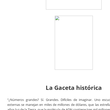
La Gaceta histórica
“¿Números grandes? Sí. Grandes. Difíciles de imaginar. Uno esc
externas se manejan en miles de millones de dólares, que las estrella
años luz de la Tierra, que la molécula de ADN contiene tres mil millone