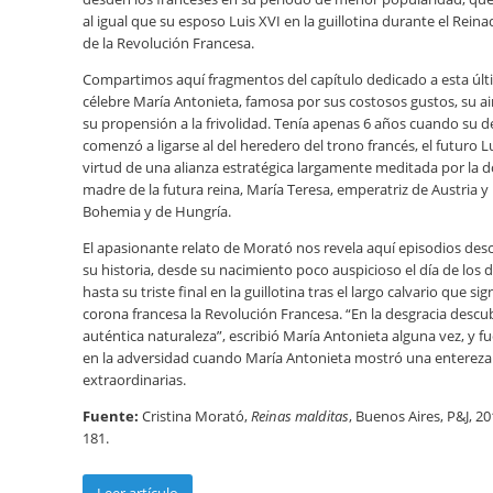
al igual que su esposo Luis XVI en la guillotina durante el Reina
de la Revolución Francesa.
Compartimos aquí fragmentos del capítulo dedicado a esta últi
célebre María Antonieta, famosa por sus costosos gustos, su ai
su propensión a la frivolidad. Tenía apenas 6 años cuando su d
comenzó a ligarse al del heredero del trono francés, el futuro Lu
virtud de una alianza estratégica largamente meditada por la
madre de la futura reina, María Teresa, emperatriz de Austria y
Bohemia y de Hungría.
El apasionante relato de Morató nos revela aquí episodios de
su historia, desde su nacimiento poco auspicioso el día de los 
hasta su triste final en la guillotina tras el largo calvario que sig
corona francesa la Revolución Francesa. “En la desgracia descu
auténtica naturaleza”, escribió María Antonieta alguna vez, y fu
en la adversidad cuando María Antonieta mostró una entereza
extraordinarias.
Fuente:
Cristina Morató,
Reinas malditas
, Buenos Aires, P&J, 20
181.