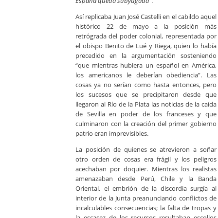
España queda subyugada
”.
Así replicaba Juan José Castelli en el cabildo aquel
histórico 22 de mayo a la posición más
retrógrada del poder colonial, representada por
el obispo Benito de Lué y Riega, quien lo había
precedido en la argumentación sosteniendo
“que mientras hubiera un español en América,
los americanos le deberían obediencia”. Las
cosas ya no serían como hasta entonces, pero
los sucesos que se precipitaron desde que
llegaron al Río de la Plata las noticias de la caída
de Sevilla en poder de los franceses y que
culminaron con la creación del primer gobierno
patrio eran imprevisibles.
La posición de quienes se atrevieron a soñar
otro orden de cosas era frágil y los peligros
acechaban por doquier. Mientras los realistas
amenazaban desde Perú, Chile y la Banda
Oriental, el embrión de la discordia surgía al
interior de la Junta preanunciando conflictos de
incalculables consecuencias; la falta de tropas y
la escasez de los recursos resultaban escollos