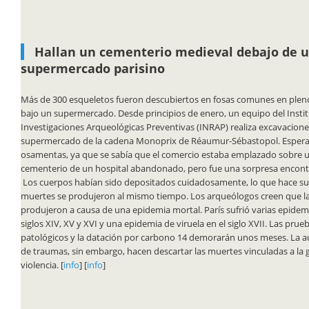
Hallan un cementerio medieval debajo de 
supermercado parisino
Más de 300 esqueletos fueron descubiertos en fosas comunes en pleno
bajo un supermercado. Desde principios de enero, un equipo del Insti
Investigaciones Arqueológicas Preventivas (INRAP) realiza excavacione
supermercado de la cadena Monoprix de Réaumur-Sébastopol. Esper
osamentas, ya que se sabía que el comercio estaba emplazado sobre 
cementerio de un hospital abandonado, pero fue una sorpresa encont
Los cuerpos habían sido depositados cuidadosamente, lo que hace su
muertes se produjeron al mismo tiempo. Los arqueólogos creen que l
produjeron a causa de una epidemia mortal. París sufrió varias epidem
siglos XIV, XV y XVI y una epidemia de viruela en el siglo XVII. Las pru
patológicos y la datación por carbono 14 demorarán unos meses. La a
de traumas, sin embargo, hacen descartar las muertes vinculadas a la 
violencia. [
info
] [
info
]