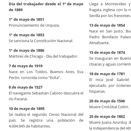
Día del trabajador desde el 1º de mayo
Llega a Montevideo y
de 1889
fragata inglesa con la 
Sevilla por los franceses.
1° de mayo de 1851
Pronunciamiento de Urquiza.
13 de mayo de 1854
Nace en San Justo, Bue
1° de mayo de 1853
Pedro Bonifacio Palac
Se sanciona la Constitución Nacional.
Almafuerte.
1° de mayo de 1886
15 de mayo de 1874
Mártires de Chicago - Día del trabajador.
Se inauguran en Buenos
cloacas y aguas corrient
7 de mayo de 1919
Nace en Los Toldos, Buenos Aires, Eva
18 de mayo de 1781
Perón, conocida como “Evita”.
El Inca José Gabrie
ejecutado por órdenes
8 de mayo de 1527
hispanas.
El navegante Sebastián Caboto descubre el
río Paraná.
20 de mayo de 1506
Muere Cristóbal Colón.
10 de mayo de 1895
Se realiza el segundo Censo Nacional del
25 de mayo de 1862
país. Se registra una población de
Muere Juana Azurduy de
4.004.945 de habitantes.
la independencia del Alt