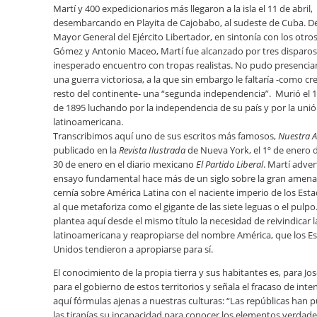
Martí y 400 expedicionarios más llegaron a la isla el 11 de abril,
desembarcando en Playita de Cajobabo, al sudeste de Cuba. D
Mayor General del Ejército Libertador, en sintonía con los otros
Gómez y Antonio Maceo, Martí fue alcanzado por tres disparos
inesperado encuentro con tropas realistas. No pudo presenciar 
una guerra victoriosa, a la que sin embargo le faltaría -como cre
resto del continente- una “segunda independencia”. Murió el 
de 1895 luchando por la independencia de su país y por la uni
latinoamericana.
Transcribimos aquí uno de sus escritos más famosos,
Nuestra 
publicado en la
Revista Ilustrada
de Nueva York, el 1º de enero d
30 de enero en el diario mexicano
El Partido Liberal
. Martí adver
ensayo fundamental hace más de un siglo sobre la gran amena
cernía sobre América Latina con el naciente imperio de los Est
al que metaforiza como el gigante de las siete leguas o el pulpo.
plantea aquí desde el mismo título la necesidad de reivindicar l
latinoamericana y reapropiarse del nombre América, que los E
Unidos tendieron a apropiarse para sí.
El conocimiento de la propia tierra y sus habitantes es, para Jos
para el gobierno de estos territorios y señala el fracaso de inten
aquí fórmulas ajenas a nuestras culturas:
“Las repúblicas han 
las tiranías su incapacidad para conocer los elementos verdader