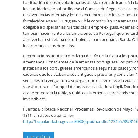
La situación de los revolucionarios de Mayo era delicada. A la l
los partidarios de subordinarse al Consejo de Regencia, se sum
desavenencias internas y los desencuentros con los vecinos. Lo
fortalecidos en Perú, Uruguay y Chile constituían una amenaza
obligaba a dispersar las fuerzas casi siempre exiguas. Además,
también hacer frente a las ambiciones de Portugal, que no tard
aprovechar esta etapa de turbulencia para ocupar la Banda Ori
incorporarla a sus dominios.
Reproducimos aquí una proclama del Río de la Plata a los por
americanos. Conscientes de la amenaza portuguesa, los patri
instaban a los portugueses americanos a seguir sus pasos y ro
cadenas que los ataban a sus antiguos opresores y concluían: “S
sensibles a la vergüenza o si juzgáis que os pertenece la vida, 
vuestro coraje… Romped de una vez esa atadura frágil. Donde 
acabe empezará la rabia, y unidos a la América libre seréis con
invencibles”.
Fuente: Biblioteca Nacional, Proclamas, Revolución de Mayo, 1
1811, sin datos de editor, en
http://trapalanda.bn.gov.ar:8080/jspui/handle/123456789/315
Leer artículo