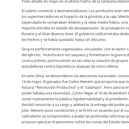
Todo estalló en mayo en el último tramo de la campaña elector
El salario comenzó a desmaterializarse. Los productos eran r
los supermercados en el trayecto de la góndola a la caja. Mient
especuladores compraban dólares y la clase media fideos, una
mayoría entraba en estado de desesperación. Se produjeron 
Rosario y el Gran Buenos Aires. El gobierno radical estaba des
los hechos y se había quedado hasta sin discurso.
Grupos perfectamente organizados, vinculados con el sector 
del ejército, incentivaron los saqueos y fomentaron la guerra 
contra pobres, promoviendo en las villas la creación de grupos
autodefensa contra hipotéticos ataques de otros villeros.
En este clima, se desarrollaron las elecciones nacionales, convo
14 de mayo. El ganador fue Carlos Menem que proponía que lo
hacia la “Revolución Productiva” y el “Salariazo”. Pero para la e
poder faltaba una eternidad. ¿Cómo llegar al 10 de diciembre
sonar nuevamente la palabra ingobernabilidad y el presidente 
decidió renunciar a su cargo y adelantar la entrega del poder pa
julio. Menem puso condiciones y se firmó un acuerdo por el cua
radicalismo se comprometió a avalar las profundas reformas q
propuso ejecutar el peronismo sobre las ruinas del Estado bene