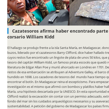
Cazatesoros afirma haber encontrado parte 
corsario William Kidd
El hallazgo se produjo frente a la isla Santa María, en Madagascar, do
buzos, liderado por el cazatesoros Barry Clifford, dice haber hallado tr
cuyos restos fue encontrado un lingote de plata de unos 50 kilos, que 
tesoro del capitán William Kidd, un famoso pirata escocés que quedó r
literatura de Edgar Allan Poe y murió ahorcado en Londres en 1701. D
restos de esa embarcación se atribuyen al Adventure Galley, el barco d
hundido en 1698. Los cazadores de tesoros del mundo hace tiempo q
encontrar el botín. En Madagascar reina el escepticismo. Para empezar e
investigación es el mismo que afirmó con bombos y platillos haber hal
María, una hipótesis descartada por la UNESCO. En esta oportunidad e
Clifford realizó la excavación sin contar con un permiso adecuado, extr
fondo del mar sin los cuidados arqueológicos necesarios y su aseverac
sustentabilidad. A petición del gobierno de Madagascar los países firm