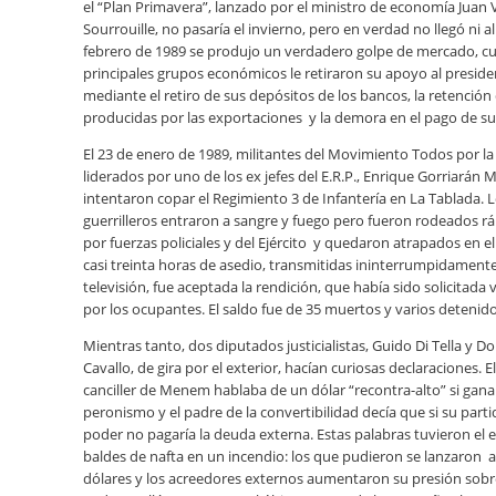
el “Plan Primavera”, lanzado por el ministro de economía Juan V
Sourrouille, no pasaría el invierno, pero en verdad no llegó ni a
febrero de 1989 se produjo un verdadero golpe de mercado, c
principales grupos económicos le retiraron su apoyo al preside
mediante el retiro de sus depósitos de los bancos, la retención 
producidas por las exportaciones y la demora en el pago de s
El 23 de enero de 1989, militantes del Movimiento Todos por la
liderados por uno de los ex jefes del E.R.P., Enrique Gorriarán M
intentaron copar el Regimiento 3 de Infantería en La Tablada. 
guerrilleros entraron a sangre y fuego pero fueron rodeados 
por fuerzas policiales y del Ejército y quedaron atrapados en el 
casi treinta horas de asedio, transmitidas ininterrumpidamente
televisión, fue aceptada la rendición, que había sido solicitada 
por los ocupantes. El saldo fue de 35 muertos y varios detenido
Mientras tanto, dos diputados justicialistas, Guido Di Tella y 
Cavallo, de gira por el exterior, hacían curiosas declaraciones. E
canciller de Menem hablaba de un dólar “recontra-alto” si gana
peronismo y el padre de la convertibilidad decía que si su parti
poder no pagaría la deuda externa. Estas palabras tuvieron el 
baldes de nafta en un incendio: los que pudieron se lanzaron 
dólares y los acreedores externos aumentaron su presión sobre