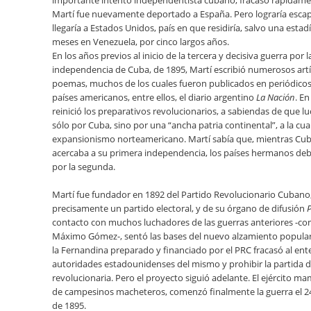
importante intento independentista cubano, fracasó rápidame
Martí fue nuevamente deportado a España. Pero lograría esca
llegaría a Estados Unidos, país en que residiría, salvo una esta
meses en Venezuela, por cinco largos años.
En los años previos al inicio de la tercera y decisiva guerra por l
independencia de Cuba, de 1895, Martí escribió numerosos artí
poemas, muchos de los cuales fueron publicados en periódicos
países americanos, entre ellos, el diario argentino
La Nación
. En
reinició los preparativos revolucionarios, a sabiendas de que l
sólo por Cuba, sino por una “ancha patria continental”, a la cua
expansionismo norteamericano. Martí sabía que, mientras Cub
acercaba a su primera independencia, los países hermanos deb
por la segunda.
Martí fue fundador en 1892 del Partido Revolucionario Cubano
precisamente un partido electoral, y de su órgano de difusión
P
contacto con muchos luchadores de las guerras anteriores -com
Máximo Gómez-, sentó las bases del nuevo alzamiento popular.
la Fernandina preparado y financiado por el PRC fracasó al ente
autoridades estadounidenses del mismo y prohibir la partida de 
revolucionaria. Pero el proyecto siguió adelante. El ejército ma
de campesinos macheteros, comenzó finalmente la guerra el 2
de 1895.