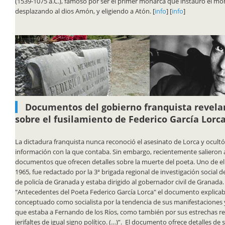
(1539-1075 a.C.), famoso por ser el primer monarca que instauró el m
desplazando al dios Amón, y eligiendo a Atón. [
info
] [
info
]
Documentos del gobierno franquista revela
sobre el fusilamiento de Federico García Lorc
La dictadura franquista nunca reconoció el asesinato de Lorca y ocult
información con la que contaba. Sin embargo, recientemente salieron a
documentos que ofrecen detalles sobre la muerte del poeta. Uno de el
1965, fue redactado por la 3ª brigada regional de investigación social de
de policía de Granada y estaba dirigido al gobernador civil de Granada.
"Antecedentes del Poeta Federico García Lorca" el documento explicab
conceptuado como socialista por la tendencia de sus manifestaciones 
que estaba a Fernando de los Ríos, como también por sus estrechas re
jerifaltes de igual signo político. (…)”. El documento ofrece detalles de 