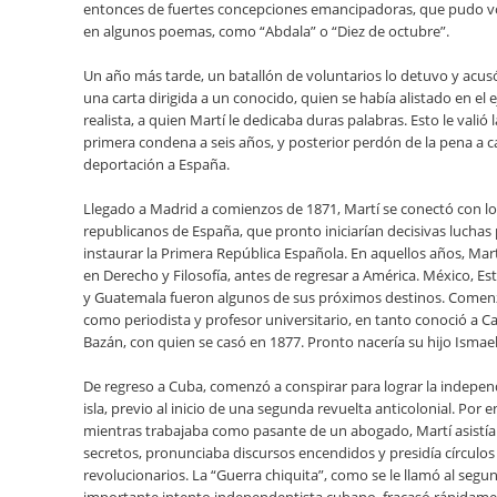
entonces de fuertes concepciones emancipadoras, que pudo vo
en algunos poemas, como “Abdala” o “Diez de octubre”.
Un año más tarde, un batallón de voluntarios lo detuvo y acusó
una carta dirigida a un conocido, quien se había alistado en el e
realista, a quien Martí le dedicaba duras palabras. Esto le valió 
primera condena a seis años, y posterior perdón de la pena a c
deportación a España.
Llegado a Madrid a comienzos de 1871, Martí se conectó con l
republicanos de España, que pronto iniciarían decisivas luchas
instaurar la Primera República Española. En aquellos años, Martí
en Derecho y Filosofía, antes de regresar a América. México, E
y Guatemala fueron algunos de sus próximos destinos. Comenz
como periodista y profesor universitario, en tanto conoció a 
Bazán, con quien se casó en 1877. Pronto nacería su hijo Ismaeli
De regreso a Cuba, comenzó a conspirar para lograr la indepen
isla, previo al inicio de una segunda revuelta anticolonial. Por 
mientras trabajaba como pasante de un abogado, Martí asistía
secretos, pronunciaba discursos encendidos y presidía círculos
revolucionarios. La “Guerra chiquita”, como se le llamó al segu