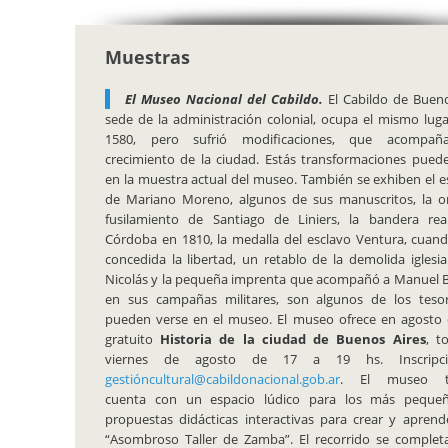
Muestras
El Museo Nacional del Cabildo.
El Cabildo de Bueno
sede de la administración colonial, ocupa el mismo lug
1580, pero sufrió modificaciones, que acompañ
crecimiento de la ciudad. Estás transformaciones pued
en la muestra actual del museo. También se exhiben el es
de Mariano Moreno, algunos de sus manuscritos, la o
fusilamiento de Santiago de Liniers, la bandera rea
Córdoba en 1810, la medalla del esclavo Ventura, cuand
concedida la libertad, un retablo de la demolida iglesi
Nicolás y la pequeña imprenta que acompañó a Manuel 
en sus campañas militares, son algunos de los teso
pueden verse en el museo. El museo ofrece en agosto 
gratuito
Historia de la ciudad de Buenos Aires
, t
viernes de agosto de 17 a 19 hs. Inscripc
gestióncultural@cabildonacional.gob.ar
. El museo t
cuenta con un espacio lúdico para los más peque
propuestas didácticas interactivas para crear y aprend
“Asombroso Taller de Zamba”. El recorrido se complet