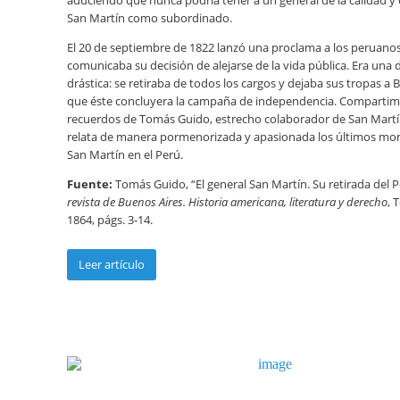
aduciendo que nunca podría tener a un general de la calidad y
San Martín como subordinado.
El 20 de septiembre de 1822 lanzó una proclama a los peruan
comunicaba su decisión de alejarse de la vida pública. Era una 
drástica: se retiraba de todos los cargos y dejaba sus tropas a B
que éste concluyera la campaña de independencia. Compartimo
recuerdos de Tomás Guido, estrecho colaborador de San Mart
relata de manera pormenorizada y apasionada los últimos m
San Martín en el Perú.
Fuente:
Tomás Guido, “El general San Martín. Su retirada del 
revista de Buenos Aires. Historia americana, literatura y derecho
, 
1864, págs. 3-14.
Leer artículo