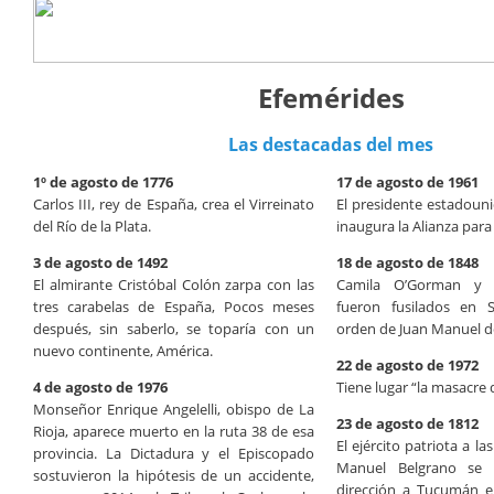
Efemérides
Las destacadas del mes
1º de agosto de 1776
17 de agosto de 1961
Carlos III, rey de España, crea el Virreinato
El presidente estadoun
del Río de la Plata.
inaugura la Alianza para
3 de agosto de 1492
18 de agosto de 1848
El almirante Cristóbal Colón zarpa con las
Camila O’Gorman y U
tres carabelas de España, Pocos meses
fueron fusilados en 
después, sin saberlo, se toparía con un
orden de Juan Manuel d
nuevo continente, América.
22 de agosto de 1972
4 de agosto de 1976
Tiene lugar “la masacre 
Monseñor Enrique Angelelli, obispo de La
23 de agosto de 1812
Rioja, aparece muerto en la ruta 38 de esa
El ejército patriota a l
provincia. La Dictadura y el Episcopado
Manuel Belgrano se 
sostuvieron la hipótesis de un accidente,
dirección a Tucumán e