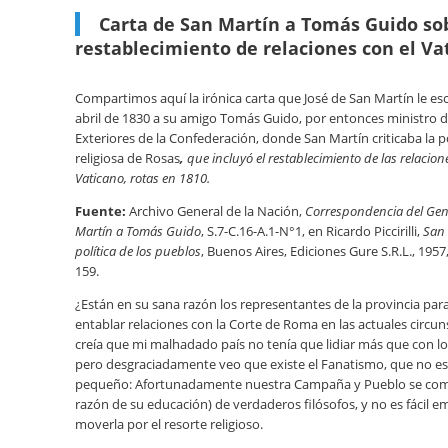
Carta de San Martín a Tomás Guido sob
restablecimiento de relaciones con el Va
Compartimos aquí la irónica carta que José de San Martín le escr
abril de 1830 a su amigo Tomás Guido, por entonces ministro d
Exteriores de la Confederación, donde San Martín criticaba la po
religiosa de Rosas
,
que incluyó el restablecimiento de las relacion
Vaticano, rotas en 1810.
Fuente:
Archivo General de la Nación,
Correspondencia del Gen
Martín a Tomás Guido
, S.7-C.16-A.1-N°1, en Ricardo Piccirilli,
San 
política de los pueblos
, Buenos Aires, Ediciones Gure S.R.L., 1957
159.
¿Están en su sana razón los representantes de la provincia pa
entablar relaciones con la Corte de Roma en las actuales circun
creía que mi malhadado país no tenía que lidiar más que con lo
pero desgraciadamente veo que existe el Fanatismo, que no e
pequeño: Afortunadamente nuestra Campaña y Pueblo se co
razón de su educación) de verdaderos filósofos, y no es fácil 
moverla por el resorte religioso.