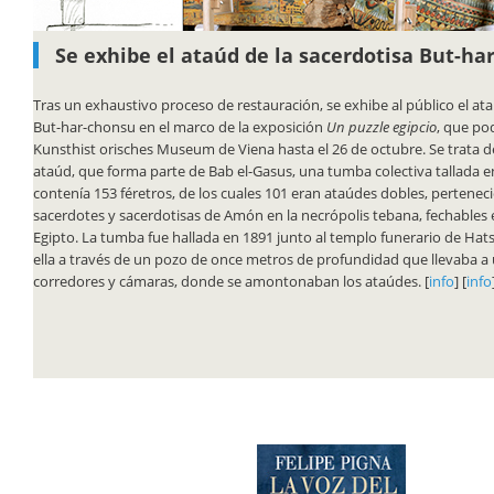
Se exhibe el ataúd de la sacerdotisa But-ha
Tras un exhaustivo proceso de restauración, se exhibe al público el ata
But-har-chonsu en el marco de la exposición
Un puzzle egipcio
, que pod
Kunsthist orisches Museum de Viena hasta el 26 de octubre. Se trata 
ataúd, que forma parte de Bab el-Gasus, una tumba colectiva tallada e
contenía 153 féretros, de los cuales 101 eran ataúdes dobles, perteneci
sacerdotes y sacerdotisas de Amón en la necrópolis tebana, fechables e
Egipto. La tumba fue hallada en 1891 junto al templo funerario de Hat
ella a través de un pozo de once metros de profundidad que llevaba 
corredores y cámaras, donde se amontonaban los ataúdes. [
info
] [
info