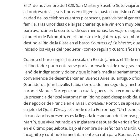
El 21 de noviembre de 1828, San Martín y Eusebio Soto viajaro
a Londres; de allí, seis horas en diligencia hasta la bellísima Can
ciudad de los célebres cuentos picarescos, para visitar al genera
familia. Tras unos días de largas charlas que le vinieron muy bie
para avanzar en la escritura de sus memorias, los viajeros sig
al puerto de Falmouth, en el sudeste de Inglaterra, para embar
destino al Río de la Plata en el barco
Countess of Chichester
, qu
iniciado los viajes del “paquete” (correo regular) cuatro años an
Cuando el barco inglés hizo escala en Río de Janeiro, el 15 de e
el Libertador pudo enterarse por la prensa local de una grave n
llenó de indignación y dolor y que lo haría meditar seriamente 
conveniencia de desembarcar en Buenos Aires: su antiguo ofici
Granaderos, Juan Lavalle, había derrocado, perseguido y hecho f
coronel Manuel Dorrego, con lo cual la guerra civil recomenzaba
La presencia de “José Matorras” en Río no pasó desapercibida.
de negocios de Francia en el Brasil,
monsieur
Pontor, se apresur
su jefe del Quai d’Orsay, el conde de La Ferronnay: “Un hecho sa
circunstancias presentes es la llegada inesperada del famoso g
Martín, que vivía retirado en Inglaterra después de varios años
en el último paquebote, bajo el nombre del señor San Martín. 
incógnito y continuó inmediatamente su ruta para Buenos Aire