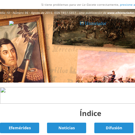
Si tiene problemas para ver
La Gaceta
correctamente,
presione 
Año 10 · Número 96 · Agosto de 2015,
ISSN 1851-5851
- Una publicación de
www.elhistoriador
Índice
Efemérides
Noticias
Difusión