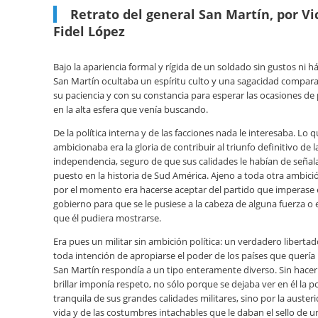
Retrato del general San Martín, por V
Fidel López
Bajo la apariencia formal y rígida de un soldado sin gustos ni háb
San Martín ocultaba un espíritu culto y una sagacidad compara
su paciencia y con su constancia para esperar las ocasiones de
en la alta esfera que venía buscando.
De la política interna y de las facciones nada le interesaba. Lo q
ambicionaba era la gloria de contribuir al triunfo definitivo de l
independencia, seguro de que sus calidades le habían de señala
puesto en la historia de Sud América. Ajeno a toda otra ambici
por el momento era hacerse aceptar del partido que imperase 
gobierno para que se le pusiese a la cabeza de alguna fuerza o e
que él pudiera mostrarse.
Era pues un militar sin ambición política: un verdadero libertad
toda intención de apropiarse el poder de los países que quería l
San Martín respondía a un tipo enteramente diverso. Sin hace
brillar imponía respeto, no sólo porque se dejaba ver en él la 
tranquila de sus grandes calidades militares, sino por la austeri
vida y de las costumbres intachables que le daban el sello de 