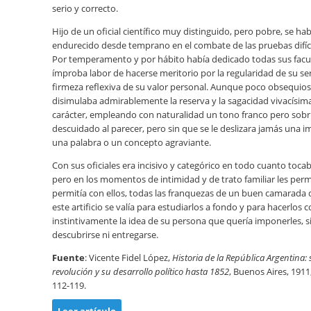
serio y correcto.
Hijo de un oficial científico muy distinguido, pero pobre, se hab
endurecido desde temprano en el combate de las pruebas difíci
Por temperamento y por hábito había dedicado todas sus facul
ímproba labor de hacerse meritorio por la regularidad de su ser
firmeza reflexiva de su valor personal. Aunque poco obsequios
disimulaba admirablemente la reserva y la sagacidad vivacísim
carácter, empleando con naturalidad un tono franco pero sobri
descuidado al parecer, pero sin que se le deslizara jamás una 
una palabra o un concepto agraviante.
Con sus oficiales era incisivo y categórico en todo cuanto tocaba
pero en los momentos de intimidad y de trato familiar les permi
permitía con ellos, todas las franquezas de un buen camarada d
este artificio se valía para estudiarlos a fondo y para hacerlos
instintivamente la idea de su persona que quería imponerles, s
descubrirse ni entregarse.
Fuente
: Vicente Fidel López,
Historia de la República Argentina: 
revolución y su desarrollo político hasta 1852
, Buenos Aires, 1911, 
112-119.