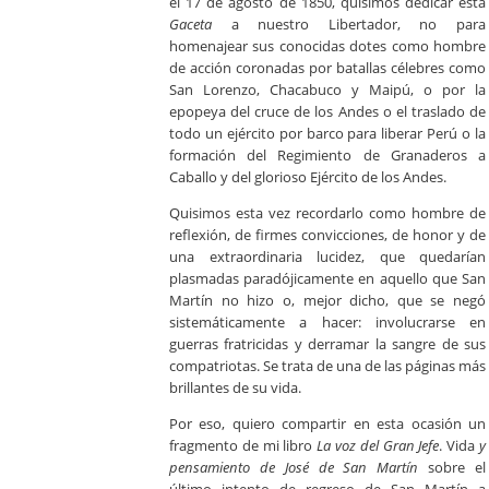
el 17 de agosto de 1850, quisimos dedicar esta
Gaceta
a nuestro Libertador, no para
homenajear sus conocidas dotes como hombre
de acción coronadas por batallas célebres como
San Lorenzo, Chacabuco y Maipú, o por la
epopeya del cruce de los Andes o el traslado de
todo un ejército por barco para liberar Perú o la
formación del Regimiento de Granaderos a
Caballo y del glorioso Ejército de los Andes.
Quisimos esta vez recordarlo como hombre de
reflexión, de firmes convicciones, de honor y de
una extraordinaria lucidez, que quedarían
plasmadas paradójicamente en aquello que San
Martín no hizo o, mejor dicho, que se negó
sistemáticamente a hacer: involucrarse en
guerras fratricidas y derramar la sangre de sus
compatriotas. Se trata de una de las páginas más
brillantes de su vida.
Por eso, quiero compartir en esta ocasión un
fragmento de mi libro
La voz del Gran Jefe
. Vida
y
pensamiento de José de San Martín
sobre el