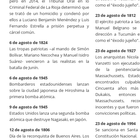
pero en 2014, el Tribunal Oral en lo
como el “éxodo jujeño”.
Criminal Federal de La Rioja determinó que
se trató de un homicidio y condenó por
23 de agosto de 1812
ellos a Luciano Benjamín Menéndez y Luis
El ejército patriota a l
Fernando Estrella a prisión perpetua y
Manuel Belgrano se 
cárcel común.
dirección a Tucumán e
como el “éxodo jujeño”.
6 de agosto de 1824
Las tropas patriotas –al mando de Simón
23 de agosto de 1927
Bolívar, Mariano Necochea y Manuel Isidro
Los anarquistas Nicola
Suárez- vencieron a las realistas en la
Vanzetti son ejecutados 
batalla de Junín.
de la penitenciarí
Massachussets, Esta
6 de agosto de 1945
encontrados culpab
Bombarderos estadounidenses lanzan
Cincuenta años más 
sobre la ciudad japonesa de Hiroshima la
Dukakis, entonce
primera bomba atómica.
Massachussets, re
9 de agosto de 1945
inocentes y que fueron
Estados Unidos lanza una segunda bomba
convicciones políticas.
atómica que destruye Nagasaki, en Japón.
23 de agosto de 1994
12 de agosto de 1806
Se sanciona en Santa 
Día de la reconquista de Buenos Aires. Los
Constitución Nacional.