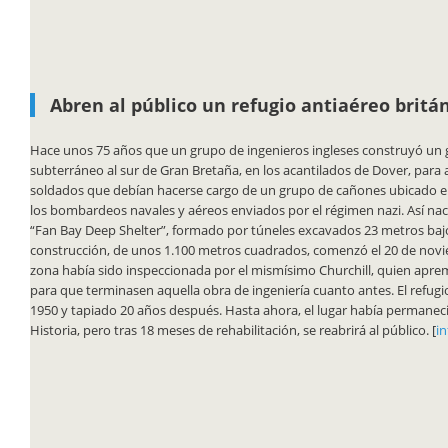
Abren al público un refugio antiaéreo britá
Hace unos 75 años que un grupo de ingenieros ingleses construyó un
subterráneo
al sur de Gran Bretaña, en los acantilados de Dover, para a
soldados que debían hacerse cargo de un grupo de cañones
ubicado en
los bombardeos navales y aéreos enviados por el régimen nazi. Así nac
“Fan Bay Deep Shelter”, formado por túneles excavados 23 metros bajo 
construcción, de unos 1.100 metros cuadrados, comenzó el 20 de novi
zona había sido inspeccionada por el mismísimo Churchill, quien aprem
para que terminasen aquella obra de ingeniería cuanto antes. El refugi
1950 y tapiado 20 años después. Hasta ahora, el lugar había permanec
Historia, pero tras 18 meses de rehabilitación, se reabrirá al público. [
in