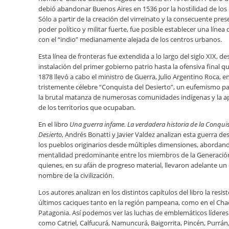
debió abandonar Buenos Aires en 1536 por la hostilidad de lo
Sólo a partir de la creación del virreinato y la consecuente pre
poder político y militar fuerte, fue posible establecer una línea
con el “indio” medianamente alejada de los centros urbanos.
Esta línea de fronteras fue extendida a lo largo del siglo XIX, de
instalación del primer gobierno patrio hasta la ofensiva final 
1878 llevó a cabo el ministro de Guerra, Julio Argentino Roca, e
tristemente célebre “Conquista del Desierto”, un eufemismo pa
la brutal matanza de numerosas comunidades indígenas y la a
de los territorios que ocupaban.
En el libro
Una guerra infame. La verdadera historia de la Conquis
Desierto
, Andrés Bonatti y Javier Valdez analizan esta guerra de
los pueblos originarios desde múltiples dimensiones, abordand
mentalidad predominante entre los miembros de la Generación 
quienes, en su afán de progreso material, llevaron adelante un
nombre de la civilización.
Los autores analizan en los distintos capítulos del libro la resis
últimos caciques tanto en la región pampeana, como en el Chac
Patagonia. Así podemos ver las luchas de emblemáticos líderes
como Catriel, Calfucurá, Namuncurá, Baigorrita, Pincén, Purrá