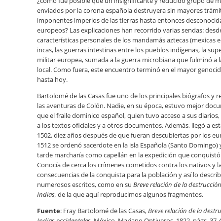
¿cómo fue posible que un insignificante y reducido grupo de 
enviados por la corona española destruyera sin mayores trámit
imponentes imperios de las tierras hasta entonces desconocida
europeos? Las explicaciones han recorrido varias sendas: desde
características personales de los mandamás aztecas (mexicas e
incas, las guerras intestinas entre los pueblos indígenas, la sup
militar europea, sumada a la guerra microbiana que fulminó a 
local. Como fuera, este encuentro terminó en el mayor genoci
hasta hoy.
Bartolomé de las Casas fue uno de los principales biógrafos y r
las aventuras de Colón. Nadie, en su época, estuvo mejor do
que el fraile dominico español, quien tuvo acceso a sus diarios, 
a los textos oficiales y a otros documentos. Además, llegó a est
1502, diez años después de que fueran descubiertas por los eu
1512 se ordenó sacerdote en la isla Española (Santo Domingo)
tarde marcharía como capellán en la expedición que conquistó
Conocía de cerca los crímenes cometidos contra los nativos y l
consecuencias de la conquista para la población y así lo describ
numerosos escritos, como en su
Breve relación de la destrucción
Indias,
de la que aquí reproducimos algunos fragmentos.
Fuente
: Fray Bartolomé de las Casas,
Breve relación de la destr
Indias occidentales
, México, Mariano Ontiveros, 1822, págs. 37-