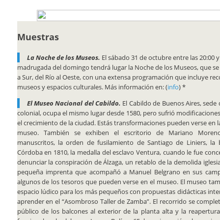
Muestras
La Noche de los Museos.
El sábado 31 de octubre entre las 20:00 y 
madrugada del domingo tendrá lugar la Noche de los Museos, que se
a Sur, del Río al Oeste, con una extensa programación que incluye rec
museos y espacios culturales. Más información en: (
info
) *
El Museo Nacional del Cabildo.
El Cabildo de Buenos Aires, sede 
colonial, ocupa el mismo lugar desde 1580, pero sufrió modificacio
el crecimiento de la ciudad. Estás transformaciones pueden verse en l
museo. También se exhiben el escritorio de Mariano Moren
manuscritos, la orden de fusilamiento de Santiago de Liniers, la 
Córdoba en 1810, la medalla del esclavo Ventura, cuando le fue conce
denunciar la conspiración de Álzaga, un retablo de la demolida iglesia
pequeña imprenta que acompañó a Manuel Belgrano en sus campa
algunos de los tesoros que pueden verse en el museo. El museo ta
espacio lúdico para los más pequeños con propuestas didácticas inter
aprender en el “Asombroso Taller de Zamba”. El recorrido se complet
público de los balcones al exterior de la planta alta y la reapertu