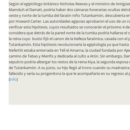
Según el egiptólogo británico Nicholas Reeves y el ministro de Antigü
Mamduh el Damati, podría haber dos cámaras funerarias ocultas detrá
oeste y norte de la tumba del faraón niño Tutankamón, descubierta 
por Howard Carter. Las autoridades egipcias aprobaron el uso de un r
verificar esta hipótesis, cuyos resultados se conocerán el próximo 4 
considera que detrás de la pared norte de la tumba podría hallarse el s
la reina cuyo busto fijó el canon de la belleza faraónica, casada con el
Tutankamón. Esta hipótesis revolucionaría la egiptología ya que hasta 
Nefertiti estaba enterrada en Tell el Amarna, la ciudad fundada por Aj
camino de Tebas y Menfis y dedicada al culto a Atón. Sin embargo, Dam
sepulcro podría albergar los restos de la reina Kiya, la segunda espos
de Tutankamón. A su juicio, su hijo llegó al trono cuando su madrastra 
fallecido y sería su progenitora la que le acompañaría en su regreso al p
[
info
]