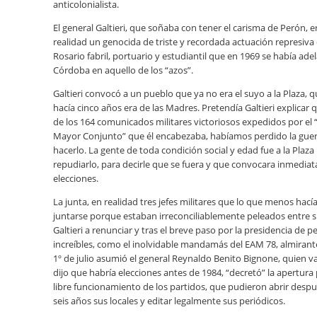
anticolonialista.
El general Galtieri, que soñaba con tener el carisma de Perón, e
realidad un genocida de triste y recordada actuación represiva
Rosario fabril, portuario y estudiantil que en 1969 se había ade
Córdoba en aquello de los “azos”.
Galtieri convocó a un pueblo que ya no era el suyo a la Plaza, 
hacía cinco años era de las Madres. Pretendía Galtieri explicar 
de los 164 comunicados militares victoriosos expedidos por e
Mayor Conjunto” que él encabezaba, habíamos perdido la gue
hacerlo. La gente de toda condición social y edad fue a la Plaza
repudiarlo, para decirle que se fuera y que convocara inmedia
elecciones.
La junta, en realidad tres jefes militares que lo que menos hací
juntarse porque estaban irreconciliablemente peleados entre sí
Galtieri a renunciar y tras el breve paso por la presidencia de p
increíbles, como el inolvidable mandamás del EAM 78, almirante
1º de julio asumió el general Reynaldo Benito Bignone, quien 
dijo que habría elecciones antes de 1984, “decretó” la apertura p
libre funcionamiento de los partidos, que pudieron abrir desp
seis años sus locales y editar legalmente sus periódicos.