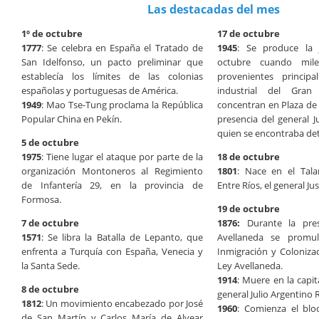
Las destacadas del mes
1º de octubre
17 de octubre
1777
: Se celebra en España el Tratado de
1945
: Se produce la 
San Idelfonso, un pacto preliminar que
octubre cuando mile
establecía los límites de las colonias
provenientes princip
españolas y portuguesas de América.
industrial del Gra
1949
: Mao Tse-Tung proclama la República
concentran en Plaza de
Popular China en Pekín.
presencia del general 
quien se encontraba de
5 de octubre
1975
: Tiene lugar el ataque por parte de la
18 de octubre
organización Montoneros al Regimiento
1801
: Nace en el Tala
de Infantería 29, en la provincia de
Entre Ríos, el general Ju
Formosa.
19 de octubre
7 de octubre
1876:
Durante la pres
1571
: Se libra la Batalla de Lepanto, que
Avellaneda se promu
enfrenta a Turquía con España, Venecia y
Inmigración y Coloniza
la Santa Sede.
Ley Avellaneda.
1914
: Muere en la capit
8 de octubre
general Julio Argentino 
1812
: Un movimiento encabezado por José
1960
: Comienza el bl
de San Martín y Carlos María de Alvear