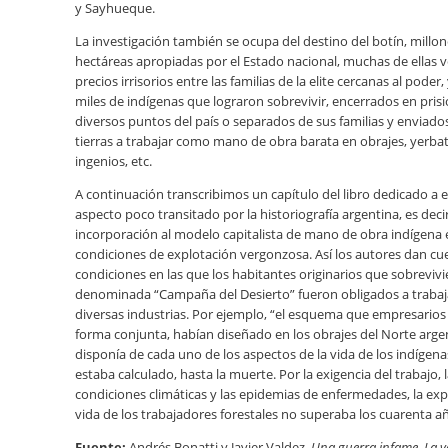
y Sayhueque.
La investigación también se ocupa del destino del botín, millo
hectáreas apropiadas por el Estado nacional, muchas de ellas 
precios irrisorios entre las familias de la elite cercanas al poder,
miles de indígenas que lograron sobrevivir, encerrados en pris
diversos puntos del país o separados de sus familias y enviados
tierras a trabajar como mano de obra barata en obrajes, yerbat
ingenios, etc.
A continuación transcribimos un capítulo del libro dedicado a 
aspecto poco transitado por la historiografía argentina, es decir
incorporación al modelo capitalista de mano de obra indígena 
condiciones de explotación vergonzosa. Así los autores dan cue
condiciones en las que los habitantes originarios que sobrevivi
denominada “Campaña del Desierto” fueron obligados a trabaja
diversas industrias. Por ejemplo, “el esquema que empresarios
forma conjunta, habían diseñado en los obrajes del Norte arge
disponía de cada uno de los aspectos de la vida de los indígen
estaba calculado, hasta la muerte. Por la exigencia del trabajo, 
condiciones climáticas y las epidemias de enfermedades, la exp
vida de los trabajadores forestales no supe­raba los cuarenta a
Fuente:
Andrés Bonatti y Javier Valdez,
Una guerra infame. La 