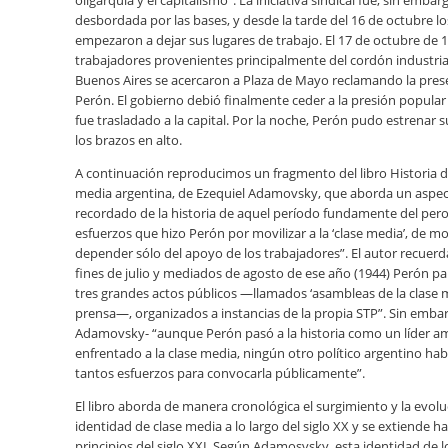
oligarquía y el capitalismo”. La iniciativa sindical fue, sin embar
desbordada por las bases, y desde la tarde del 16 de octubre l
empezaron a dejar sus lugares de trabajo. El 17 de octubre de 1
trabajadores provenientes principalmente del cordón industria
Buenos Aires se acercaron a Plaza de Mayo reclamando la pres
Perón. El gobierno debió finalmente ceder a la presión popular 
fue trasladado a la capital. Por la noche, Perón pudo estrenar 
los brazos en alto.
A continuación reproducimos un fragmento del libro Historia de
media argentina, de Ezequiel Adamovsky, que aborda un aspe
recordado de la historia de aquel período fundamente del pero
esfuerzos que hizo Perón por movilizar a la ‘clase media’, de 
depender sólo del apoyo de los trabajadores”. El autor recuerd
fines de julio y mediados de agosto de ese año (1944) Perón pa
tres grandes actos públicos —llamados ‘asambleas de la clase m
prensa—, organizados a instancias de la propia STP”. Sin embar
Adamovsky- “aunque Perón pasó a la historia como un líder 
enfrentado a la clase media, ningún otro político argentino ha
tantos esfuerzos para convocarla públicamente”.
El libro aborda de manera cronológica el surgimiento y la evolu
identidad de clase media a lo largo del siglo XX y se extiende h
principios del siglo XXI. Según Adamosvsky, esta identidad de l