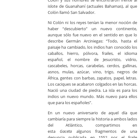
Colón y sus hombres se encontraron frente al
islote de Guanahaní (actuales Bahamas), al que
Colón llamó San Salvador.
Ni Colón ni los reyes tenían la menor noción de
haber “descubierto” un nuevo continente,
aunque sólo fue nuevo en el sentido en que lo
describe Germán Arciniegas: “Todo, hasta el
paisaje ha cambiado, los indios han conocido los
caballos, hierro, pólvora, frailes, el idioma
español, el nombre de Jesucristo, vidrio,
cascabeles, horcas, carabelas, cerdos, gallinas,
asnos, mulas, azúcar, vino, trigo, negros de
África, gentes con barbas, zapatos, papel, letras.
Los caciques se acabaron colgados en las horcas.
Nació una ciudad de piedra. La isla es para los
indios un nuevo mundo. Más nuevo para ellos
que para los españoles”.
En un nuevo aniversario de aquel día que
cambiaría para siempre la historia a ambos lados
del Atlántico, compartimos en
esta
Gaceta
algunos fragmentos de una
denuncia publicada en 1552 por el fraile