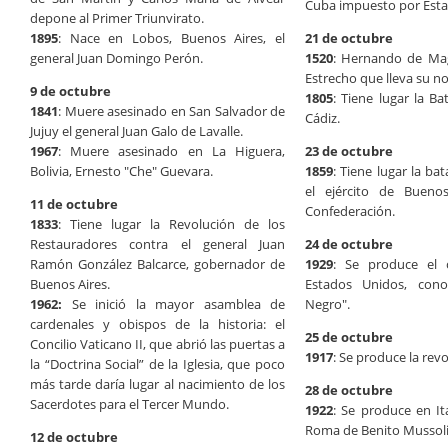
Cuba impuesto por Esta
depone al Primer Triunvirato.
1895
: Nace en Lobos, Buenos Aires, el
21 de octubre
general Juan Domingo Perón.
1520
: Hernando de Mag
Estrecho que lleva su n
9 de octubre
1805
: Tiene lugar la Ba
1841
: Muere asesinado en San Salvador de
Cádiz.
Jujuy el general Juan Galo de Lavalle.
1967
: Muere asesinado en La Higuera,
23 de octubre
Bolivia, Ernesto "Che" Guevara.
1859
: Tiene lugar la ba
el ejército de Bueno
11 de octubre
Confederación.
1833
: Tiene lugar la Revolución de los
Restauradores contra el general Juan
24 de octubre
Ramón González Balcarce, gobernador de
1929
: Se produce el 
Buenos Aires.
Estados Unidos, con
1962:
Se inició la mayor asamblea de
Negro".
cardenales y obispos de la historia: el
25 de octubre
Concilio Vaticano II, que abrió las puertas a
1917
: Se produce la revo
la “Doctrina Social” de la Iglesia, que poco
más tarde daría lugar al nacimiento de los
28 de octubre
Sacerdotes para el Tercer Mundo.
1922
: Se produce en It
Roma de Benito Mussoli
12 de octubre