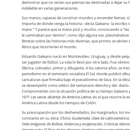
demostrar que no serían sus piernas las destinadas a dejar su 
indeleble en varias generaciones.
Sus manos, capaces de construir mundos y encender llamas, sí
importa de dónde venga la historia –decía Galeano- la escribo s
mano.” Y parece que la mano picó y mucho, convocando a “las
le caminaban por dentro”, como dijo alguna vez, plasmándose
libretas sobre las historias más diversas, que pronto se abrían
libros que recorrerían el mundo.
Eduardo Galeano nació en Montevideo, Uruguay, y desde peq
ser jugador de fútbol. La vida lo llevó por otro lado. Fue obrer
fábrica, cobrador, pintor y dibujante. A los catorce años, se inici
periodismo en el seminario socialista
El Sol,
donde publicó dibu
caricaturas que firmaba bajo el pseudónimo de Gius. En la déc
se desempeñó como editor del semanario
Marcha
y del diario
Comprometido con la situación política de su tiempo Galeano 
1971
Las venas abiertas de América Latina
, en el que recorre la 
América Latina desde los tiempos de Colón.
Su preocupación por los desheredados, los marginados, los invi
constante en su obra:
China
;
Guatemala, clave de Latinoamérica;
Siete imágenes de Bolivia
,
Violencia y enajenación;
Crónicas latino
Vagamundo
;
El libro de los abrazos;
América Latina para entender