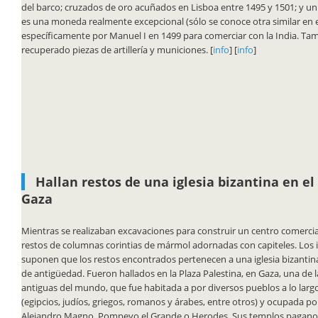
del barco; cruzados de oro acuñados en Lisboa entre 1495 y 1501; y un 
es una moneda realmente excepcional (sólo se conoce otra similar en 
específicamente por Manuel I en 1499 para comerciar con la India. Ta
recuperado piezas de artillería y municiones. [
info
] [
info
]
Hallan restos de una iglesia bizantina en el
Gaza
Mientras se realizaban excavaciones para construir un centro comercial,
restos de columnas corintias de mármol adornadas con capiteles. Los 
suponen que los restos encontrados pertenecen a una
iglesia bizanti
de antigüedad. Fueron hallados en la Plaza Palestina, en Gaza,
una de 
antiguas del mundo,
que fue habitada a por diversos pueblos a lo largo
(egipcios, judíos, griegos, romanos y árabes, entre otros) y ocupada 
Alejandro Magno, Pompeyo el Grande o Herodes. Sus templos pagano