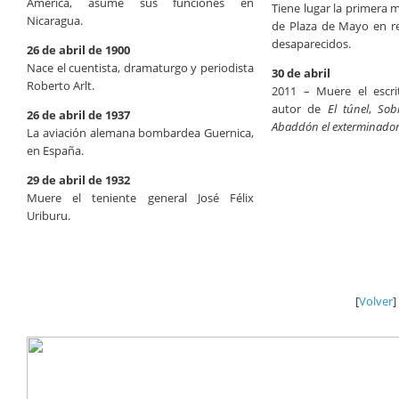
América, asume sus funciones en
Tiene lugar la primera 
Nicaragua.
de Plaza de Mayo en re
desaparecidos.
26 de abril de 1900
Nace el cuentista, dramaturgo y periodista
30 de abril
Roberto Arlt.
2011 – Muere el escri
autor de
El túnel
,
Sob
26 de abril de 1937
Abaddón el exterminado
La aviación alemana bombardea Guernica,
en España.
29 de abril de 1932
Muere el teniente general José Félix
Uriburu.
[
Volver
]