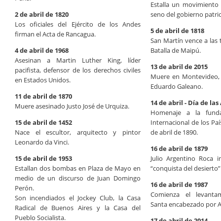
Estalla un movimiento 
2 de abril de 1820
seno del gobierno patri
Los oficiales del Ejército de los Andes
5 de abril de 1818
firman el Acta de Rancagua.
San Martín vence a las t
4 de abril de 1968
Batalla de Maipú.
Asesinan a Martin Luther King, líder
13 de abril de 2015
pacifista, defensor de los derechos civiles
Muere en Montevideo, U
en Estados Unidos.
Eduardo Galeano.
11 de abril de 1870
14 de abril - Día de la
Muere asesinado Justo José de Urquiza.
Homenaje a la fund
15 de abril de 1452
Internacional de los Pa
Nace el escultor, arquitecto y pintor
de abril de 1890.
Leonardo da Vinci.
16 de abril de 1879
15 de abril de 1953
Julio Argentino Roca i
Estallan dos bombas en Plaza de Mayo en
“conquista del desierto”
medio de un discurso de Juan Domingo
16 de abril de 1987
Perón.
Comienza el levant
Son incendiados el Jockey Club, la Casa
Santa encabezado por A
Radical de Buenos Aires y la Casa del
Pueblo Socialista.
17 de abril de 2014