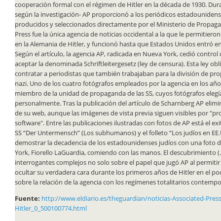
cooperación formal con el régimen de Hitler en la década de 1930. Dur
según la investigación- AP proporcionó a los periódicos estadounidens
producidos y seleccionados directamente por el Ministerio de Propaga
Press fue la única agencia de noticias occidental a la que le permitiero
en la Alemania de Hitler, y funcionó hasta que Estados Unidos entró en
Según el artículo, la agencia AP, radicada en Nueva York, cedió control
aceptar la denominada Schriftleitergesetz (ley de censura). Esta ley obl
contratar a periodistas que también trabajaban para la división de pr
nazi. Uno de los cuatro fotógrafos empleados por la agencia en los año
miembro de la unidad de propaganda de las SS, cuyos fotógrafos elegía
personalmente. Tras la publicación del artículo de Scharnberg AP elimi
de su web, aunque las imágenes de vista previa siguen visibles por "p
software". Entre las publicaciones ilustradas con fotos de AP está el ex
SS “Der Untermensch” (Los subhumanos) y el folleto “Los judíos en EE
demostrar la decadencia de los estadounidenses judíos con una foto d
York, Fiorello LaGuardia, comiendo con las manos. El descubrimiento (
interrogantes complejos no solo sobre el papel que jugó AP al permitir
ocultar su verdadera cara durante los primeros años de Hitler en el po
sobre la relación de la agencia con los regímenes totalitarios contemp
Fuente:
http://www.eldiario.es/theguardian/noticias-Associated-Pre
Hitler_0_500100774.html