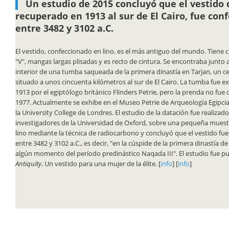
Un estudio de 2015 concluyó que el vestido 
recuperado en 1913 al sur de El Cairo, fue con
entre 3482 y 3102 a.C.
El vestido, confeccionado en lino, es el más antiguo del mundo. Tiene 
"V", mangas largas plisadas y es recto de cintura. Se encontraba junto 
interior de una tumba saqueada de la primera dinastía en Tarjan, un c
situado a unos cincuenta kilómetros al sur de El Cairo. La tumba fue e
1913 por el egiptólogo británico Flinders Petrie, pero la prenda no fue
1977.
Actualmente se exhibe en el Museo Petrie de Arqueología Egipcia
la University College de Londres. El estudio de la datación fue realizado
investigadores de la Universidad de Oxford, sobre una pequeña muest
lino mediante la técnica de
radiocarbono y concluyó que el vestido fu
entre 3482 y 3102 a.C., es decir, "en la cúspide de la primera dinastía d
algún momento del período predinástico Naqada III". El estudio fue pub
Antiquity
. Un vestido para una mujer de la élite.
[
info
] [
info
]