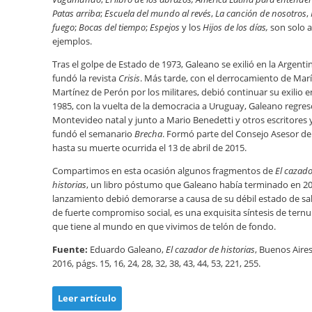
Patas arriba
;
Escuela del mundo al revés
,
La canción de nosotros
,
fuego
;
Bocas del tiempo
;
Espejos
y los
Hijos de los días,
son solo 
ejemplos.
Tras el golpe de Estado de 1973, Galeano se exilió en la Argent
fundó la revista
Crisis
. Más tarde, con el derrocamiento de Marí
Martínez de Perón por los militares, debió continuar su exilio 
1985, con la vuelta de la democracia a Uruguay, Galeano regres
Montevideo natal y junto a Mario Benedetti y otros escritores 
fundó el semanario
Brecha
. Formó parte del Consejo Asesor de 
hasta su muerte ocurrida el 13 de abril de 2015.
Compartimos en esta ocasión algunos fragmentos de
El cazado
historias
, un libro póstumo que Galeano había terminado en 2
lanzamiento debió demorarse a causa de su débil estado de salu
de fuerte compromiso social, es una exquisita síntesis de tern
que tiene al mundo en que vivimos de telón de fondo.
Fuente:
Eduardo Galeano,
El cazador de historias
, Buenos Aires
2016, págs. 15, 16, 24, 28, 32, 38, 43, 44, 53, 221, 255.
Leer artículo