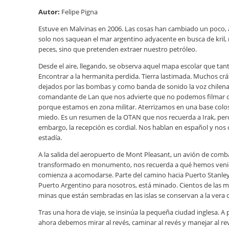
Autor:
Felipe Pigna
Estuve en Malvinas en 2006. Las cosas han cambiado un poco,
solo nos saquean el mar argentino adyacente en busca de kril,
peces, sino que pretenden extraer nuestro petróleo.
Desde el aire, llegando, se observa aquel mapa escolar que tan
Encontrar a la hermanita perdida. Tierra lastimada. Muchos crá
dejados por las bombas y como banda de sonido la voz chilena
comandante de Lan que nos advierte que no podemos filmar o
porque estamos en zona militar. Aterrizamos en una base colo
miedo. Es un resumen de la OTAN que nos recuerda a Irak, per
embargo, la recepción es cordial. Nos hablan en español y nos 
estadía.
A la salida del aeropuerto de Mont Pleasant, un avión de comb
transformado en monumento, nos recuerda a qué hemos veni
comienza a acomodarse. Parte del camino hacia Puerto Stanley 
Puerto Argentino para nosotros, está minado. Cientos de las m
minas que están sembradas en las islas se conservan a la vera d
Tras una hora de viaje, se insinúa la pequeña ciudad inglesa. A 
ahora debemos mirar al revés, caminar al revés y manejar al re