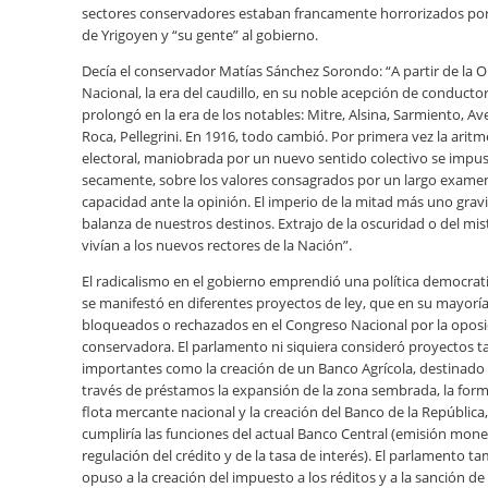
sectores conservadores estaban francamente horrorizados por 
de Yrigoyen y “su gente” al gobierno.
Decía el conservador Matías Sánchez Sorondo: “A partir de la 
Nacional, la era del caudillo, en su noble acepción de conductor
prolongó en la era de los notables: Mitre, Alsina, Sarmiento, Av
Roca, Pellegrini. En 1916, todo cambió. Por primera vez la aritm
electoral, maniobrada por un nuevo sentido colectivo se impus
secamente, sobre los valores consagrados por un largo exame
capacidad ante la opinión. El imperio de la mitad más uno gravi
balanza de nuestros destinos. Extrajo de la oscuridad o del mis
vivían a los nuevos rectores de la Nación”.
El radicalismo en el gobierno emprendió una política democra
se manifestó en diferentes proyectos de ley, que en su mayorí
bloqueados o rechazados en el Congreso Nacional por la oposi
conservadora. El parlamento ni siquiera consideró proyectos t
importantes como la creación de un Banco Agrícola, destinado
través de préstamos la expansión de la zona sembrada, la for
flota mercante nacional y la creación del Banco de la República
cumpliría las funciones del actual Banco Central (emisión mone
regulación del crédito y de la tasa de interés). El parlamento t
opuso a la creación del impuesto a los réditos y a la sanción de