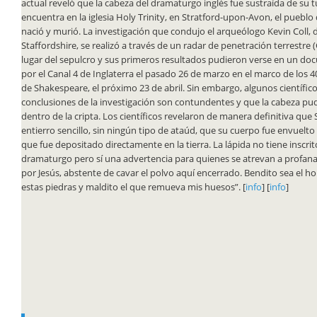
actual reveló que la cabeza del dramaturgo inglés fue sustraída de su 
encuentra en la iglesia Holy Trinity, en Stratford-upon-Avon, el pueb
nació y murió. La investigación que condujo el arqueólogo Kevin Coll, 
Staffordshire, se realizó a través de un radar de penetración terrestre (
lugar del sepulcro y sus primeros resultados pudieron verse en un do
por el Canal 4 de Inglaterra el pasado 26 de marzo en el marco de los 
de Shakespeare, el próximo 23 de abril. Sin embargo, algunos científic
conclusiones de la investigación son contundentes y que la cabeza pu
dentro de la cripta. Los científicos revelaron de manera definitiva qu
entierro sencillo, sin ningún tipo de ataúd, que su cuerpo fue envuelt
que fue depositado directamente en la tierra. La lápida no tiene inscri
dramaturgo pero sí una advertencia para quienes se atrevan a profana
por Jesús, abstente de cavar el polvo aquí encerrado. Bendito sea el 
estas piedras y maldito el que remueva mis huesos”. [
info
] [
info
]