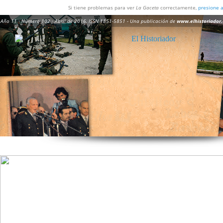
Si tiene problemas para ver
La Gaceta
correctamente,
presione 
Año 11 · Número 102 · Abril de 2016,
ISSN 1851-5851
- Una publicación de
www.elhistoriador.