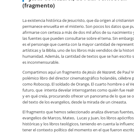
(fragmento)
La existencia histórica de Jesucristo, que da origen al cristianis
permanece envuelta en el misterio. Son pocos los datos que 
afirmarse con certeza a más de dos mil años de su nacimiento 
las fuentes que pueden consultarse sobre el tema. Sin embargo,
es el personaje que cuenta con la mayor cantidad de represen
artísticas y la Biblia, uno de los libros más vendidos de la histori
humanidad. Además, la cantidad de textos que se han escrito 
es inconmensurable.
Compartimos aquí un fragmento de
Jesús de Nazaret
, de Paul 
polémico libro del director cinematográfico holandés, célebre p
como Robocop, El soldado de Orange, El cuarto hombre o el V
futuro, que intenta develar interrogantes como quién fue real
y en qué creía, procurando ofrecer un panorama de lo que se o
del texto de los evangelios, desde la mirada de un cineasta.
El fragmento que hemos seleccionado analiza diversas fuentes
evangelios de Marcos, Mateo, Lucas y Juan, los libros apócrifos 
históricas y los libros teológicos, teniendo en cuenta la influe
tener el contexto político del momento en el que fueron escrit