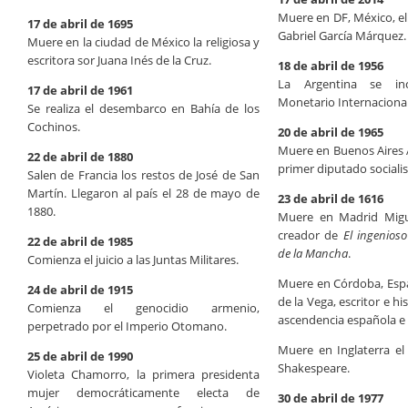
Muere en DF, México, el
17 de abril de 1695
Gabriel García Márquez.
Muere en la ciudad de México la religiosa y
escritora sor Juana Inés de la Cruz.
18 de abril de 1956
La Argentina se in
17 de abril de 1961
Monetario Internacional
Se realiza el desembarco en Bahía de los
Cochinos.
20 de abril de 1965
Muere en Buenos Aires Al
22 de abril de 1880
primer diputado sociali
Salen de Francia los restos de José de San
Martín. Llegaron al país el 28 de mayo de
23 de abril de 1616
1880.
Muere en Madrid Migue
creador de
El ingenios
22 de abril de 1985
de la Mancha
.
Comienza el juicio a las Juntas Militares.
Muere en Córdoba, Españ
24 de abril de 1915
de la Vega, escritor e h
Comienza el genocidio armenio,
ascendencia española e 
perpetrado por el Imperio Otomano.
Muere en Inglaterra el
25 de abril de 1990
Shakespeare.
Violeta Chamorro, la primera presidenta
mujer democráticamente electa de
30 de abril de 1977