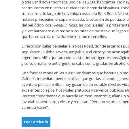
o tres Land Rover por cada uno de los 2.500 habitantes. No ha
central como en nuestras ciudades de herencia hispánica. Todo,
transcurre a lo largo de la avenida costanera Ross Road. Allí es
hoteles principales, el supermercado, la estación de policía, el 
del periódico local,
Penguin News,
las dos iglesias, la protestante
y el embarcadero que recibe a los miles de turistas que llegan 
que hacen la ruta de la
Antártica,
como dicen ellos.
El resto son calles paralelas a la Ross Road, donde están los p
populares: El Globe Tavern, amigable, y el Victory, no aconseja
argentinos. Allí se juntan colonialistas intransigentes nostálgico
y su colonialismo antiargentino sube con la gradación alcohólic
Una frase se repite en las islas: “Tendríamos que hacerle un 
Galtieri”. Inmediatamente explican que gracias al beodo genera
aventura político-militar, hoy gozan de un notable nivel de vid
excelentes colegios, hospitales gratuitos y servicios públicos efi
Insisten “tendríamos que hacerle un monumento”,guiñan un o
invariablemente azul celeste y rematan: “Pero no se preocupen,
vamos a hacer”.
Leer artículo