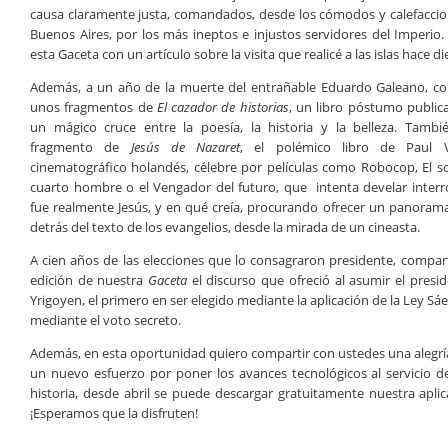
causa claramente justa, comandados, desde los cómodos y calefacci
Buenos Aires, por los más ineptos e injustos servidores del Imperi
esta Gaceta con un artículo sobre la visita que realicé a las islas hace di
Además, a un año de la muerte del entrañable Eduardo Galeano, c
unos fragmentos de
El cazador de historias
, un libro póstumo publica
un mágico cruce entre la poesía, la historia y la belleza. Tambi
fragmento de
Jesús de Nazaret
, el polémico libro de Paul V
cinematográfico holandés, célebre por películas como Robocop, El s
cuarto hombre o el Vengador del futuro, que intenta develar inter
fue realmente Jesús, y en qué creía, procurando ofrecer un panorama
detrás del texto de los evangelios, desde la mirada de un cineasta.
A cien años de las elecciones que lo consagraron presidente, compa
edición de nuestra
Gaceta
el discurso que ofreció al asumir el presid
Yrigoyen, el primero en ser elegido mediante la aplicación de la Ley Sá
mediante el voto secreto.
Además, en esta oportunidad quiero compartir con ustedes una alegría
un nuevo esfuerzo por poner los avances tecnológicos al servicio d
historia, desde abril se puede descargar gratuitamente nuestra aplic
¡Esperamos que la disfruten!