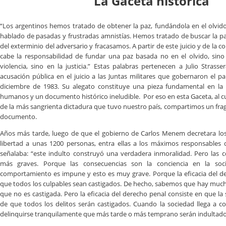
La Gaceta histórica
“Los argentinos hemos tratado de obtener la paz, fundándola en el olvi
hablado de pasadas y frustradas amnistías. Hemos tratado de buscar la paz
del exterminio del adversario y fracasamos. A partir de este juicio y de l
cabe la responsabilidad de fundar una paz basada no en el olvido, sino
violencia, sino en la justicia.” Estas palabras pertenecen a Julio Strasser
acusación pública en el juicio a las Juntas militares que gobernaron el p
diciembre de 1983. Su alegato constituye una pieza fundamental en la
humanos y un documento histórico ineludible. Por eso en esta Gaceta, al cu
de la más sangrienta dictadura que tuvo nuestro país, compartimos un fra
documento.
Años más tarde, luego de que el gobierno de Carlos Menem decretara los
libertad a unas 1200 personas, entra ellas a los máximos responsables d
señalaba: “este indulto construyó una verdadera inmoralidad. Pero las
más graves. Porque las consecuencias son la conciencia en la soc
comportamiento es impune y esto es muy grave. Porque la eficacia del d
que todos los culpables sean castigados. De hecho, sabemos que hay much
que no es castigada. Pero la eficacia del derecho penal consiste en que l
de que todos los delitos serán castigados. Cuando la sociedad llega a 
delinquirse tranquilamente que más tarde o más temprano serán indultados