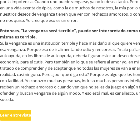
por la impotencia. Cuando uno puede vengarse, ya no lo desea tanto. Pero
en una vida exenta de épica, como la de muchos de nosotros, la mía por lo
nuestros deseos de venganza tienen que ver con rechazos amorosos, o con 
no nos quiso. Yo creo que eso es un error.
Entonces, “La venganza será terrible”, puede ser interpretado como 
misma es terrible
.
Sí, la venganza es una institución terrible y hace más daño al que quiere ve
esa venganza. Porque eso de ir alimentando odio y rencores
es “
malo pa’ la 
autoayuda, en los libros de autoayuda, debería figurar esto: un deseo de v
economía, para el cutis. Pero también en lo que se refiere al amor yo, en m
tratado de comprender y de aceptar que no todas las mujeres se van a ena
realidad, casi ninguna. Pero, ¿por qué digo esto? Porque es algo que los h
con facilidad. Yo conozco muchas personas, incluso muchas personas intel
reciben un rechazo amoroso o cuando ven que no se les da juego en algún 
ofenden y buscan vengarse de algún modo. Y eso está mal, es canallesco, u
suceda.
Leer entrevista