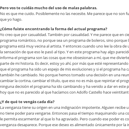
Pero vos te cuidás mucho del uso de malas palabras.
No es que me cuido. Posiblemente no las necesite. Me parece que no son fun
que yo hago.
¿Cómo fuiste encontrando la forma del actual programa?
Yo creo que por casualidad. También por casualidad. Y me parece que en cie
programa romántico, no porque sea un programa de boleros, sino porque la 
programa está muy vecina al artista. Y entonces cuando uno lee la obra de
la sensación de que eso le pasó al tipo. Y en este programa hay algo parecid
informa el programa son las cosas que me obsesionan a mí, que me diviert
parte de mi historia. Es decir, estoy yo ahí, por más que esté representan
que el programa ha sido un espejo de mis evoluciones y si el programa ha
también he cambiado. No porque hemos tomado una decisión en una reun
cambiar la cortina, cambiar el título, que eso no es más que repintar el pr
ninguna decisión el programa ha ido cambiando y ha venido a dar en est
hoy que no es parecido al que hacíamos con Adolfo Castello hace veintitant
¿Y de qué te vengás cada día?
La venganza tiene su origen en una indignación impotente. Alguien recibe u
no tiene poder para vengarse. Entonces pasa el tiempo maquinando una c
le permita escarmentar al que lo ha agraviado. Pero cuando ese poder es co
venganza desaparece. Porque ese deseo es alimentado únicamente por la im