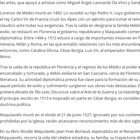
las artes, que apoyó a artistas como Miguel Ángel, Leonardo Da Vinci y Sandr
Lorenzo de Médici murió en 1492. Lo sucedió su hijo Pedro II, cuyo gobier
el rey Carlos VII de Francia cruzó los Alpes con un ejército para tomar el rei
claudicó ante todas sus exigencias. Tras la caída en desgracia la familia Méd
exilio, se restauró en Florencia el gobierno republicano y Maquiavelo come
diplomática. Entre 1494 y 1512 estuvo a cargo de importantes misiones en F
Venecia, Milán y Roma, en las que entabló relaciones con los más encumb
entonces, como Catalina Sforza, César Borgia, Luis XII, el emperador Maximil
Moro.
Tras la caída de la república en Florencia y el regreso de los Médici al pode
encarcelado y torturado, y debió exiliarse en San Casciano, cerca de Florenci
literatura. Su actividad diplomática previa fue clave para la formación de s
aquel período de exilio y sufrimiento surgieron sus obras más destacadas:
E
primera década de Tito Livio
,
Discursos sobre el Arte de la Guerra
y
La mandrág
El príncipe
, escrito en 1513 e inspirado en parte en César Borgia, es conside
doctrina política.
Maquiavelo murió en el olvido el 21 de junio 1527, ignorado por sus conte
prohibidas por la Iglesia, recién alcanzaron reconocimiento más de dos sigl
En su libro
Nicolás Maquiavelo
, Jean-Yves Boriaud, especialista en el Renacim
Maquiavelo, recorre la vida del célebre estadista, su familia, su trayectoria d