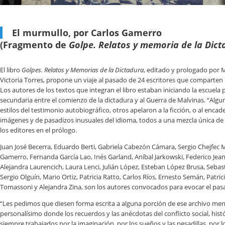
El murmullo, por Carlos Gamerro
(Fragmento de
Golpe. Relatos y memoria de la Dic
El libro
Golpes. Relatos y Memorias de la Dictadura
, editado y prologado por 
Victoria Torres, propone un viaje al pasado de 24 escritores que comparten
Los autores de los textos que integran el libro estaban iniciando la escuela
secundaria entre el comienzo de la dictadura y al Guerra de Malvinas. “Algu
estilos del testimonio autobiográfico, otros apelaron a la ficción, o al enc
imágenes y de pasadizos inusuales del idioma, todos a una mezcla única de 
los editores en el prólogo.
Juan José Becerra, Eduardo Berti, Gabriela Cabezón Cámara, Sergio Chejfec 
Gamerro, Fernanda García Lao, Inés Garland, Aníbal Jarkowski, Federico Jea
Alejandra Laurencich, Laura Lenci, Julián López, Esteban López Brusa, Sebast
Sergio Olguín, Mario Ortiz, Patricia Ratto, Carlos Ríos, Ernesto Semán, Patric
Tomassoni y Alejandra Zina, son los autores convocados para evocar el pas
“Les pedimos que diesen forma escrita a alguna porción de ese archivo men
personalísimo donde los recuerdos y las anécdotas del conflicto social, histó
siempre trabajados por la imaginación, por los sueños y las pesadillas, por l