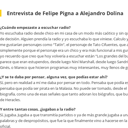
Entrevista de Felipe Pigna a Alejandro Dolina
¿Cuándo empezaste a escuchar radio?
Yo escuchaba radio desde chico en mi casa de un modo más caótico y sin q
de decisión. Alguien prendía la radio y yo escuchaba lo que viniese. Calculo
me gustarían personajes como “Tatín”, el personaje de Tato Cifuentes, que 
simplemente porque el personaje era un chico y era más funcional a mis gust
yo recuerdo que creo que hoy volvería a escuchar están “Los grandes del 
parece que eran estupendos, desde luego Niní Marshall, desde luego Sandri
Ginés, o Mareco que hicieron programas muy interesantes, muy llenos de gra
¿Y se te daba por pensar, alguna vez, que podías estar ahí?
Sí, pero en realidad a mí me daba por pensar en todo. Pensaba que podía 
pensaba que podía ser pirata en la Malasia. No puede ser tomado, desde el 
biografía, como una de esas señales que tanto adoran los biógrafos, que bu
de Heracles.
Y entre tantas cosas, ¿jugabas a la radio?
Sí, jugaba. Jugaba a que transmitía partidos o ya de más grande jugaba a un
palabras y de despropósitos, que fue la que finalmente vino a hacerse en l
oficial.