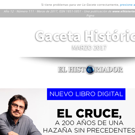
Si tiene problemas para ver
La Gaceta
correctamente,
presione 
Año 12 · Número 111 · Marzo de 2017,
ISSN 1851-5851
- Una publicación de
www.elhistoria
Pigna