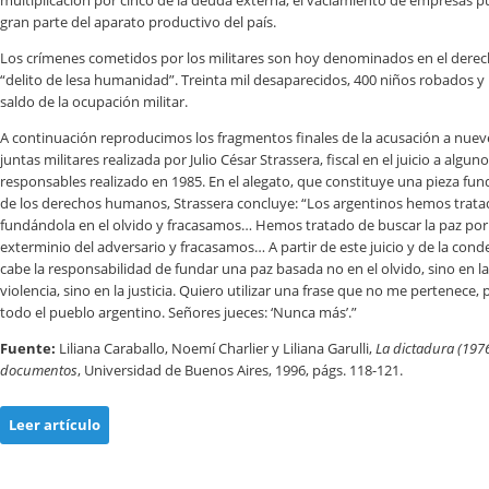
multiplicación por cinco de la deuda externa, el vaciamiento de empresas pú
gran parte del aparato productivo del país.
Los crímenes cometidos por los militares son hoy denominados en el dere
“delito de lesa humanidad”. Treinta mil desaparecidos, 400 niños robados y 
saldo de la ocupación militar.
A continuación reproducimos los fragmentos finales de la acusación a nueve
juntas militares realizada por Julio César Strassera, fiscal en el juicio a alg
responsables realizado en 1985. En el alegato, que constituye una pieza fu
de los derechos humanos, Strassera concluye: “Los argentinos hemos tratad
fundándola en el olvido y fracasamos… Hemos tratado de buscar la paz por ví
exterminio del adversario y fracasamos… A partir de este juicio y de la co
cabe la responsabilidad de fundar una paz basada no en el olvido, sino en l
violencia, sino en la justicia. Quiero utilizar una frase que no me pertenece
todo el pueblo argentino. Señores jueces: ‘Nunca más’.”
Fuente:
Liliana Caraballo, Noemí Charlier y Liliana Garulli,
La dictadura (197
documentos
, Universidad de Buenos Aires, 1996, págs. 118-121.
Leer artículo