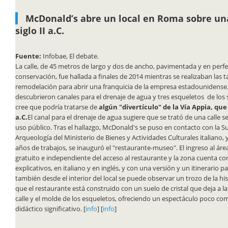
McDonald’s abre un local en Roma sobre una
siglo II a.C.
Fuente:
Infobae, El debate.
La calle, de 45 metros de largo y dos de ancho, pavimentada y en perf
conservación, fue hallada a finales de 2014 mientras se realizaban las t
remodelación para abrir una franquicia de la empresa estadounidense
descubrieron canales para el drenaje de agua y tres esqueletos de los sig
cree que podría tratarse de
algún "divertículo" de la Vía Appia, que
a.C.
El canal para el drenaje de agua sugiere que se trató de una calle 
uso público. Tras el hallazgo, McDonald's se puso en contacto con la 
Arqueología del Ministerio de Bienes y Actividades Culturales italiano, y
años de trabajos, se inauguró el "restaurante-museo". El ingreso al áre
gratuito e independiente del acceso al restaurante y la zona cuenta co
explicativos, en italiano y en inglés, y con una versión y un itinerario p
también desde el interior del local se puede observar un trozo de la hi
que el restaurante está construido con un suelo de cristal que deja a la 
calle y el molde de los esqueletos, ofreciendo un espectáculo poco co
didáctico significativo. [
info
] [
info
]