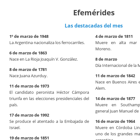
Efemérides
Las destacadas del mes
1º de marzo de 1948
4 de marzo de 1811
La Argentina nacionaliza los ferrocarriles.
Muere en alta mar 
Moreno.
6 de marzo de 1863
Nace en La Rioja Joaquín V. González.
8 de marzo
Día Internacional de la 
8 de marzo de 1781
Nace Juana Azurduy.
11 de marzo de 1842
Nace en Buenos Aires e
11 de marzo de 1973
Alem.
El candidato peronista Héctor Cámpora
triunfa en las elecciones presidenciales del
14 de marzo de 1877
país.
Muere en Southampto
general Juan Manuel de 
17 de marzo de 1992
Se produce el atentado a la Embajada de
16 de marzo de 1964
Israel.
Muere en Córdoba Lino
uno de los grandes mae
19 de marzo de 1851