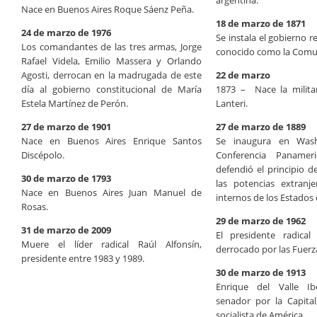
argentina.
Nace en Buenos Aires Roque Sáenz Peña.
18 de marzo de 1871
24 de marzo de 1976
Se instala el gobierno r
Los comandantes de las tres armas, Jorge
conocido como la Comun
Rafael Videla, Emilio Massera y Orlando
Agosti, derrocan en la madrugada de este
22 de marzo
día al gobierno constitucional de María
1873 – Nace la militan
Estela Martínez de Perón.
Lanteri.
27 de marzo de 1901
27 de marzo de 1889
Nace en Buenos Aires Enrique Santos
Se inaugura en Wash
Discépolo.
Conferencia Panamer
defendió el principio d
30 de marzo de 1793
las potencias extranj
Nace en Buenos Aires Juan Manuel de
internos de los Estados 
Rosas.
29 de marzo de 1962
31 de marzo de 2009
El presidente radical
Muere el líder radical Raúl Alfonsín,
derrocado por las Fuer
presidente entre 1983 y 1989.
30 de marzo de 1913
Enrique del Valle Ib
senador por la Capital
socialista de América.