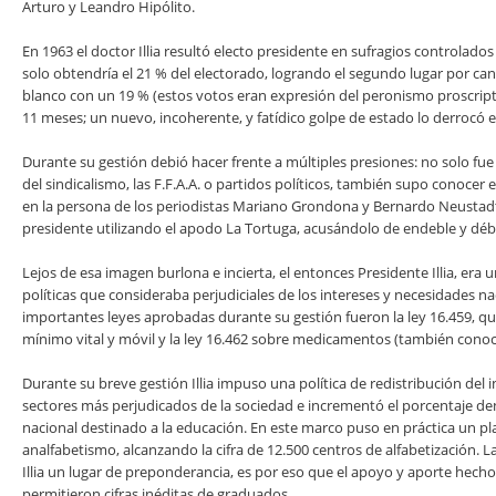
Arturo y Leandro Hipólito.
En 1963 el doctor Illia resultó electo presidente en sufragios controlados p
solo obtendría el 21 % del electorado, logrando el segundo lugar por ca
blanco con un 19 % (estos votos eran expresión del peronismo proscript
11 meses; un nuevo, incoherente, y fatídico golpe de estado lo derrocó el
Durante su gestión debió hacer frente a múltiples presiones: no solo fu
del sindicalismo, las F.F.A.A. o partidos políticos, también supo conocer
en la persona de los periodistas Mariano Grondona y Bernardo Neustadt
presidente utilizando el apodo La Tortuga, acusándolo de endeble y débi
Lejos de esa imagen burlona e incierta, el entonces Presidente Illia, era 
políticas que consideraba perjudiciales de los intereses y necesidades n
importantes leyes aprobadas durante su gestión fueron la ley 16.459, que
mínimo vital y móvil y la ley 16.462 sobre medicamentos (también conoc
Durante su breve gestión Illia impuso una política de redistribución del 
sectores más perjudicados de la sociedad e incrementó el porcentaje d
nacional destinado a la educación. En este marco puso en práctica un pl
analfabetismo, alcanzando la cifra de 12.500 centros de alfabetización. L
Illia un lugar de preponderancia, es por eso que el apoyo y aporte hecho
permitieron cifras inéditas de graduados.