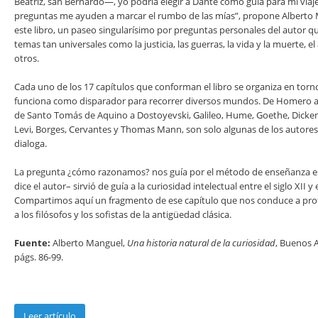
Beatriz, san Bernardo—,
yo podría elegir a Dante como guía para mi viaj
preguntas me ayuden a marcar el rumbo de las mías”, propone Alberto M
este libro, un paseo singularísimo por preguntas personales del autor que
temas tan universales como la justicia, las guerras, la vida y la muerte, el
otros.
Cada uno de los 17 capítulos que conforman el libro se organiza en tor
funciona como disparador para recorrer diversos mundos. De
Homero a S
de Santo Tomás de Aquino a Dostoyevski, Galileo, Hume, Goethe, Dicken
Levi, Borges, Cervantes y Thomas Mann, son solo algunas de los autore
dialoga.
La pregunta ¿cómo razonamos? nos guía por el método de enseñanza es
dice el autor– sirvió de guía a la curiosidad intelectual entre el siglo XII 
Compartimos aquí un fragmento de ese capítulo que nos conduce a pro
a los filósofos y los sofistas de la antigüedad clásica.
Fuente:
Alberto Manguel,
Una historia natural de la curiosidad
, Buenos Ai
págs. 86-99.
Leer artículo