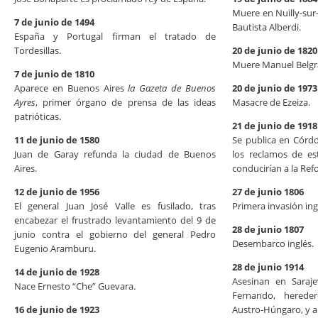
Muere en Nuilly-sur-
7 de junio de 1494
Bautista Alberdi.
España y Portugal firman el tratado de
Tordesillas.
20 de junio de 1820
Muere Manuel Belgra
7 de junio de 1810
Aparece en Buenos Aires
la Gazeta de Buenos
20 de junio de 1973
Ayres
, primer órgano de prensa de las ideas
Masacre de Ezeiza.
patrióticas.
21 de junio de 1918
11 de junio de 1580
Se publica en Córd
Juan de Garay refunda la ciudad de Buenos
los reclamos de es
Aires.
conducirían a la Ref
12 de junio de 1956
27 de junio 1806
El general Juan José Valle es fusilado, tras
Primera invasión ing
encabezar el frustrado levantamiento del 9 de
28 de junio 1807
junio contra el gobierno del general Pedro
Desembarco inglés.
Eugenio Aramburu.
28 de junio 1914
14 de junio de 1928
Asesinan en Saraje
Nace Ernesto “Che” Guevara.
Fernando, herede
16 de junio de 1923
Austro-Húngaro, y a