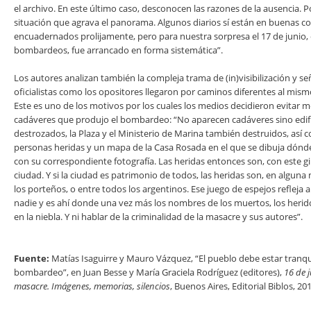
el archivo. En este último caso, desconocen las razones de la ausencia. P
situación que agrava el panorama. Algunos diarios sí están en buenas co
encuadernados prolijamente, pero para nuestra sorpresa el 17 de junio, 
bombardeos, fue arrancado en forma sistemática”.
Los autores analizan también la compleja trama de (in)visibilización y s
oficialistas como los opositores llegaron por caminos diferentes al mismo
Este es uno de los motivos por los cuales los medios decidieron evitar m
cadáveres que produjo el bombardeo: “No aparecen cadáveres sino edif
destrozados, la Plaza y el Ministerio de Marina también destruidos, as
personas heridas y un mapa de la Casa Rosada en el que se dibuja dón
con su correspondiente fotografía. Las heridas entonces son, con este gi
ciudad. Y si la ciudad es patrimonio de todos, las heridas son, en alguna
los porteños, o entre todos los argentinos. Ese juego de espejos refleja 
nadie y es ahí donde una vez más los nombres de los muertos, los herid
en la niebla. Y ni hablar de la criminalidad de la masacre y sus autores”.
Fuente:
Matías Isaguirre y Mauro Vázquez, “El pueblo debe estar tranqu
bombardeo”, en Juan Besse y María Graciela Rodríguez (editores),
16 de 
masacre. Imágenes, memorias, silencios
, Buenos Aires, Editorial Biblos, 20