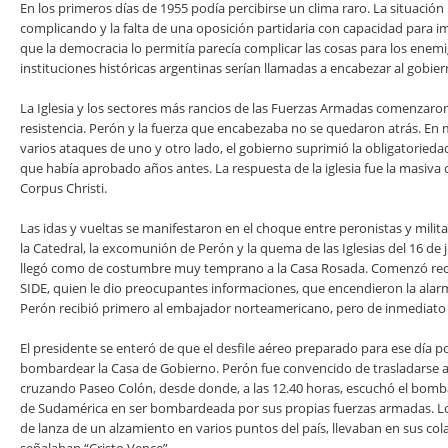
En los primeros días de 1955 podía percibirse un clima raro. La situación 
complicando y la falta de una oposición partidaria con capacidad para 
que la democracia lo permitía parecía complicar las cosas para los enem
instituciones históricas argentinas serían llamadas a encabezar al gobie
La Iglesia y los sectores más rancios de las Fuerzas Armadas comenzaron
resistencia. Perón y la fuerza que encabezaba no se quedaron atrás. En
varios ataques de uno y otro lado, el gobierno suprimió la obligatorieda
que había aprobado años antes. La respuesta de la iglesia fue la masiva 
Corpus Christi.
Las idas y vueltas se manifestaron en el choque entre peronistas y milit
la Catedral, la excomunión de Perón y la quema de las Iglesias del 16 de 
llegó como de costumbre muy temprano a la Casa Rosada. Comenzó recib
SIDE, quien le dio preocupantes informaciones, que encendieron la ala
Perón recibió primero al embajador norteamericano, pero de inmediato s
El presidente se enteró de que el desfile aéreo preparado para ese día po
bombardear la Casa de Gobierno. Perón fue convencido de trasladarse al
cruzando Paseo Colón, desde donde, a las 12.40 horas, escuchó el bomba
de Sudamérica en ser bombardeada por sus propias fuerzas armadas. Lo
de lanza de un alzamiento en varios puntos del país, llevaban en sus col