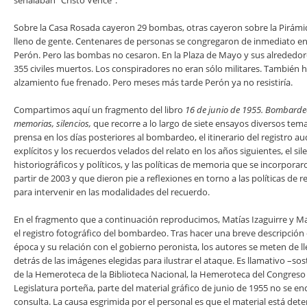
señalaban “Cristo Vence”.
Sobre la Casa Rosada cayeron 29 bombas, otras cayeron sobre la Pirámi
lleno de gente. Centenares de personas se congregaron de inmediato en 
Perón. Pero las bombas no cesaron. En la Plaza de Mayo y sus alrededo
355 civiles muertos. Los conspiradores no eran sólo militares. También h
alzamiento fue frenado. Pero meses más tarde Perón ya no resistiría.
Compartimos aquí un fragmento del libro
16 de junio de 1955. Bombarde
memorias, silencios,
que recorre a lo largo de siete ensayos diversos tem
prensa en los días posteriores al bombardeo, el itinerario del registro aud
explícitos y los recuerdos velados del relato en los años siguientes, el si
historiográficos y políticos, y las políticas de memoria que se incorpora
partir de 2003 y que dieron pie a reflexiones en torno a las políticas de r
para intervenir en las modalidades del recuerdo.
En el fragmento que a continuación reproducimos, Matías Izaguirre y M
el registro fotográfico del bombardeo. Tras hacer una breve descripción 
época y su relación con el gobierno peronista, los autores se meten de lle
detrás de las imágenes elegidas para ilustrar el ataque. Es llamativo –so
de la Hemeroteca de la Biblioteca Nacional, la Hemeroteca del Congreso d
Legislatura porteña, parte del material gráfico de junio de 1955 no se e
consulta. La causa esgrimida por el personal es que el material está det