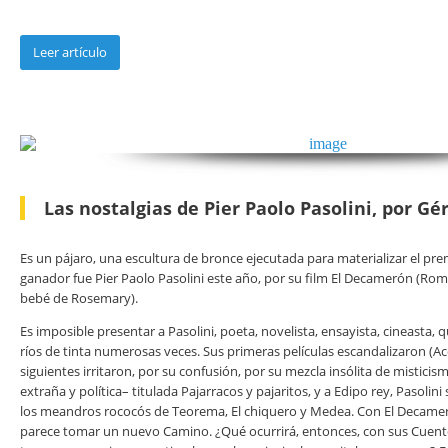
Leer artículo
Las nostalgias de Pier Paolo Pasolini, por
Gér
Es un pájaro, una escultura de bronce ejecutada para materializar el prem
ganador fue Pier Paolo Pasolini este año, por su film El Decamerón (Romá
bebé de Rosemary).
Es imposible presentar a Pasolini, poeta, novelista, ensayista, cineasta,
ríos de tinta numerosas veces. Sus primeras pe­lículas escandalizaron 
siguientes irritaron, por su confusión, por su mezcla insólita de mistici
extraña y política– titulada Pajarracos y pajaritos, y a Edipo rey, Pasol
los meandros rococós de Teorema, El chiquero y Medea. Con El Decameró
parece tomar un nuevo Camino. ¿Qué ocurrirá, entonces, con sus Cuent