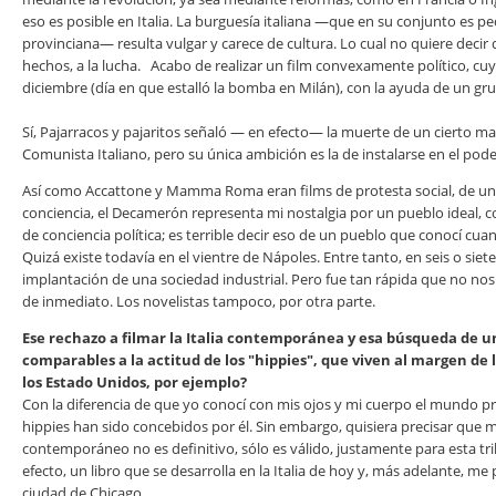
eso es posible en Italia. La burguesía italiana —que en su conjunto es 
provinciana— resulta vulgar y carece de cultura. Lo cual no quiere decir
hechos, a la lucha. Acabo de realizar un film convexamente político, cuyo
diciembre (día en que estalló la bomba en Milán), con la ayuda de un gru
Sí, Pajarracos y pajaritos señaló — en efecto— la muerte de un cierto 
Comunista Italiano, pero su única ambición es la de instalarse en el poder
Así como Accattone y Mamma Roma eran films de protesta social, de u
conciencia, el Decamerón representa mi nostalgia por un pueblo ideal, c
de conciencia política; es terrible decir eso de un pueblo que conocí cua
Quizá existe todavía en el vientre de Nápoles. Entre tanto, en seis o siete
implantación de una sociedad industrial. Pero fue tan rápida que no n
de inmediato. Los novelistas tampoco, por otra parte.
Ese rechazo a filmar la Italia contemporánea y esa búsqueda de un
comparables a la actitud de los "hippies", que viven al margen de 
los Estado Unidos, por ejemplo?
Con la diferencia de que yo conocí con mis ojos y mi cuerpo el mundo pre
hippies han sido concebidos por él. Sin embargo, quisiera precisar que 
contemporáneo no es definitivo, sólo es válido, justamente para esta trilo
efecto, un libro que se desarrolla en la Italia de hoy y, más adelante, m
ciudad de Chicago.