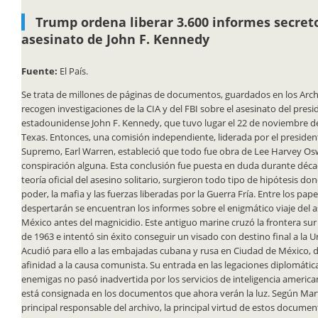
Trump ordena liberar 3.600 informes secreto
asesinato de John F. Kennedy
Fuente:
El País.
Se trata de millones de páginas de documentos, guardados en los Arch
recogen investigaciones de la CIA y del FBI sobre el asesinato del presi
estadounidense John F. Kennedy, que tuvo lugar el 22 de noviembre de
Texas. Entonces, una comisión independiente, liderada por el presiden
Supremo, Earl Warren, estableció que todo fue obra de Lee Harvey O
conspiración alguna. Esta conclusión fue puesta en duda durante décad
teoría oficial del asesino solitario, surgieron todo tipo de hipótesis d
poder, la mafia y las fuerzas liberadas por la Guerra Fría. Entre los pap
despertarán se encuentran los informes sobre el enigmático viaje del 
México antes del magnicidio. Este antiguo marine cruzó la frontera sur
de 1963 e intentó sin éxito conseguir un visado con destino final a la U
Acudió para ello a las embajadas cubana y rusa en Ciudad de México,
afinidad a la causa comunista. Su entrada en las legaciones diplomátic
enemigas no pasó inadvertida por los servicios de inteligencia america
está consignada en los documentos que ahora verán la luz. Según Ma
principal responsable del archivo, la principal virtud de estos documen