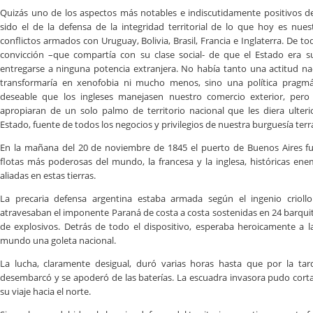
Quizás uno de los aspectos más notables e indiscutidamente positivos d
sido el de la defensa de la integridad territorial de lo que hoy es nues
conflictos armados con Uruguay, Bolivia, Brasil, Francia e Inglaterra. De tod
convicción –que compartía con su clase social- de que el Estado era 
entregarse a ninguna potencia extranjera. No había tanto una actitud nac
transformaría en xenofobia ni mucho menos, sino una política pragm
deseable que los ingleses manejasen nuestro comercio exterior, per
apropiaran de un solo palmo de territorio nacional que les diera ulter
Estado, fuente de todos los negocios y privilegios de nuestra burguesía terr
En la mañana del 20 de noviembre de 1845 el puerto de Buenos Aires f
flotas más poderosas del mundo, la francesa y la inglesa, históricas e
aliadas en estas tierras.
La precaria defensa argentina estaba armada según el ingenio crioll
atravesaban el imponente Paraná de costa a costa sostenidas en 24 barquit
de explosivos. Detrás de todo el dispositivo, esperaba heroicamente a 
mundo una goleta nacional.
La lucha, claramente desigual, duró varias horas hasta que por la tard
desembarcó y se apoderó de las baterías. La escuadra invasora pudo corta
su viaje hacia el norte.