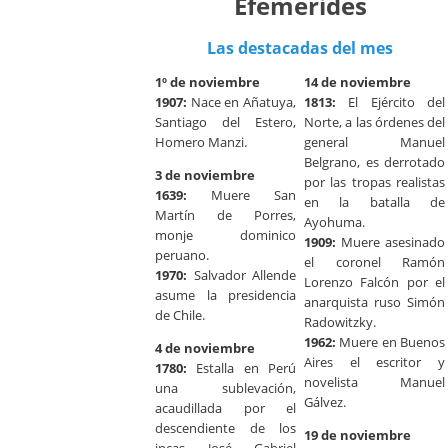
Efemérides
Las destacadas del mes
1º de noviembre
14 de noviembre
1907:
Nace en Añatuya,
1813:
El Ejército del
Santiago del Estero,
Norte, a las órdenes del
Homero Manzi.
general Manuel
Belgrano, es derrotado
3 de noviembre
por las tropas realistas
1639:
Muere San
en la batalla de
Martín de Porres,
Ayohuma.
monje dominico
1909:
Muere asesinado
peruano.
el coronel Ramón
1970:
Salvador Allende
Lorenzo Falcón por el
asume la presidencia
anarquista ruso Simón
de Chile.
Radowitzky.
1962:
Muere en Buenos
4 de noviembre
Aires el escritor y
1780:
Estalla en Perú
novelista Manuel
una sublevación,
Gálvez.
acaudillada por el
descendiente de los
19 de noviembre