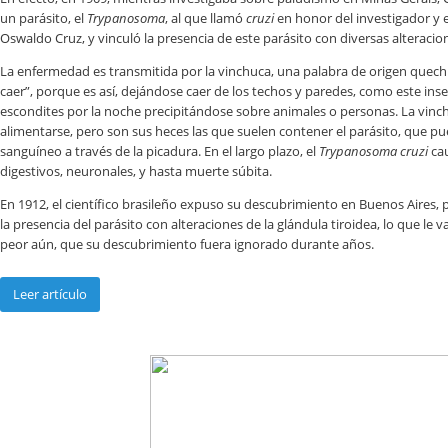
un parásito, el
Trypanosoma
, al que llamó
cruzi
en honor del investigador y 
Oswaldo Cruz, y vinculó la presencia de este parásito con diversas alteracion
La enfermedad es transmitida por la vinchuca, una palabra de origen quechu
caer”, porque es así, dejándose caer de los techos y paredes, como este ins
escondites por la noche precipitándose sobre animales o personas. La vinc
alimentarse, pero son sus heces las que suelen contener el parásito, que pu
sanguíneo a través de la picadura. En el largo plazo, el
Trypanosoma
cruzi
cau
digestivos, neuronales, y hasta muerte súbita.
En 1912, el científico brasileño expuso su descubrimiento en Buenos Aires
la presencia del parásito con alteraciones de la glándula tiroidea, lo que le va
peor aún, que su descubrimiento fuera ignorado durante años.
Leer artículo