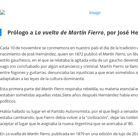
Prólogo a
La vuelta de Martín Fierro
, por José 
Cada 10 de noviembre se conmemora en nuestro país el día de la tradición 
nacimiento de José Hernández, quien en 1872 publicó el
Martín Fierro,
un lib
estilo gauchesco, en el que se relataba la agitada vida de un gaucho devenid
vago (no conchabado por algún estanciero) y criminal. Martín Fierro se llam
entre fogones y guitarras, denunciaba las injusticias a que eran sometidos 
adaptaban a las leyes de la cultura dominante.
Esta primera parte del
Martín Fierro
respiraba rebeldía, su materia esencial era
estaban sometidas aquellas vidas.Siete años después Hernández había en
políticos.
Había hallado su lugar en el Partido Autonomista, por el que llegó a senador,
estaba cambiando, que Fierro debía volver a la “civilización”, dejar las tolder
aceptar el lugar que le asignaba la nueva Argentina que se acercaba al ’80.
En
La vuelta de Martín Fierro
, publicada en 1879 en una edición de lujo de 20