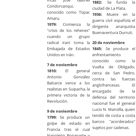
incas José Gabriel
1882:
Se funda la
Condorcanqui,
ciudad de La Plata.
conocido como Túpac
1936:
Muere en la
Amaru.
guerra civil española el
1979:
Comienza la
dirigente anarquista
"crisis de los rehenes"
Buenaventura Durruti.
cuando un grupo
radical iraní toma la
20 de noviembre
Embajada de Estados
1845:
Se produce el
Unidos en Irán.
enfrentamiento
conocido como la
7 de noviembre
Vuelta de Obligado,
1810:
El general
cerca de San Pedro,
Antonio González
contra las fuerzas
Balcarce vence a los
anglofrancesas. El
realistas en Suipacha, la
encargado de la
primera victoria de la
defensa del territorio
Revolución.
nacional fue el general
Lucio N. Mansilla, quien
9 de noviembre
tendió de costa a costa
1799:
Se produce un
barcos "acorderados"
golpe de estado en
sujetos por cadenas.
Francia tras el cual
Napoleón Bonaparte y