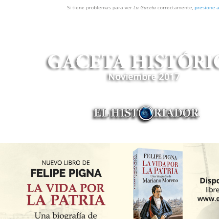
Si tiene problemas para ver
La Gaceta
correctamente,
presione 
Año 12 · Número 119 · Noviembre de 2017,
ISSN 1851-5851
- Una publicación de
www.elhistor
Pigna