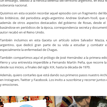
Sin embargo, debido a la heroica defensa del territorio argentino, en esta fe
soberanía nacional.
Quisimos en esta ocasión recordar aquel episodio con un fragmento del li
los británicos
, del periodista anglo-argentino Andrew Graham-Yooll, que de
además de otros aspectos destacados del gobierno de Rosas, desde el p
basándose en periódicos de la época, correspondencia secreta y documen
autor recabó en el Reino Unido.
También incluimos en esta Gaceta un artículo sobre Salvador Mazza, 
argentino, que dedicó gran parte de su vida a estudiar y combatir 
especialmente la enfermedad de Chagas.
También compartimos aquí el prólogo de José Hernández a la primera edi
Fierro
y una entrevista imperdible a Fernando Martín Peña, que recorre la h
desde sus inicios, a finales del siglo XIX, hasta la década de 1970.
Además, quiero contarles que está dando sus primeros pasos nuestro Arch
en Instagram, Twitter y Facebook. Los invito a suscribirse y recorrer juntos
y emociones.