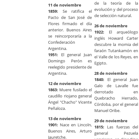
de la teoría de la
11 de noviembre
evolución y del proceso
1859:
Se ratifica el
de selección natural.
Pacto de San José de
Flores firmado el día
26 de noviembre
anterior. Buenos Aires
1922:
El arqueólogo
se reincorporaría a la
inglés Howard Carter
Confederación
descubre la momia del
Argentina.
faraón Tutankamón en
1951:
El general Juan
el Valle de los Reyes, en
Domingo Perón es
Egipto.
reelegido presidente de
Argentina.
28 de noviembre
1840:
El general Juan
12 de noviembre
Galo de Lavalle fue
1863:
Muere fusilado el
derrotado en
caudillo riojano general
Quebracho Herrado,
Ángel "Chacho" Vicente
Córdoba, por el general
Peñaloza.
Manuel Oribe.
13 de noviembre
29 de noviembre
1901:
Nace en Lincoln,
1815:
Las fuerzas del
Buenos Aires, Arturo
general Pezuela
Jauretche.