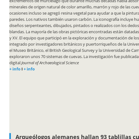
excrementos de murciélago que durante muchas décadas había absor
minerales de origen natural de color amarillo, marrón y rojo de las cue
ocasiones incluso se agregó resina vegetal para ayudar a que la pintur
paredes. Los nativos también usaron carbón. La iconografía incluye h
diseños serpenteantes, dibujados, pintados o realizados con los dedo
blandas. La mayoría de las obras pictóricas encontradas están datadas 
y XV. El equipo que participó en la exploración y documentación de los
integrado por investigadores británicos y puertorriqueños de la Univer
el Museo Británico, el British Geological Survey y la Universidad de Ca
exploraron unos 70 sistemas de cuevas. La investigación fue publicada 
digital
Journal of Archaeological Science
+ info
I
+ info
Arqueólogos alemanes hallan 93 tablillas c