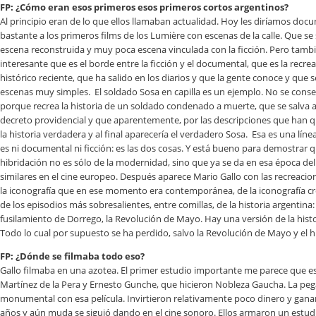
FP: ¿Cómo eran esos primeros esos primeros cortos argentinos?
Al principio eran de lo que ellos llamaban actualidad. Hoy les diríamos doc
bastante a los primeros films de los Lumière con escenas de la calle. Que s
escena reconstruida y muy poca escena vinculada con la ficción. Pero tamb
interesante que es el borde entre la ficción y el documental, que es la recr
histórico reciente, que ha salido en los diarios y que la gente conoce y que 
escenas muy simples. El soldado Sosa en capilla es un ejemplo. No se conse
porque recrea la historia de un soldado condenado a muerte, que se salva
decreto providencial y que aparentemente, por las descripciones que han q
la historia verdadera y al final aparecería el verdadero Sosa. Esa es una lín
es ni documental ni ficción: es las dos cosas. Y está bueno para demostrar 
hibridación no es sólo de la modernidad, sino que ya se da en esa época del
similares en el cine europeo. Después aparece Mario Gallo con las recrea
la iconografía que en ese momento era contemporánea, de la iconografía cr
de los episodios más sobresalientes, entre comillas, de la historia argentina:
fusilamiento de Dorrego, la Revolución de Mayo. Hay una versión de la his
Todo lo cual por supuesto se ha perdido, salvo la Revolución de Mayo y el 
FP: ¿Dónde se filmaba todo eso?
Gallo filmaba en una azotea. El primer estudio importante me parece que 
Martínez de la Pera y Ernesto Gunche, que hicieron Nobleza Gaucha. La p
monumental con esa película. Invirtieron relativamente poco dinero y gan
años y aún muda se siguió dando en el cine sonoro. Ellos armaron un estudi