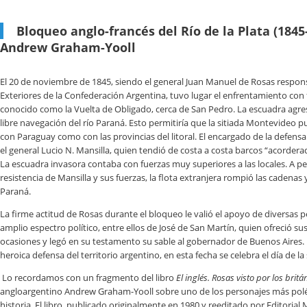
Bloqueo anglo-francés del Río de la Plata (1845
Andrew Graham-Yooll
El 20 de noviembre de 1845, siendo el general Juan Manuel de Rosas respons
Exteriores de la Confederación Argentina, tuvo lugar el enfrentamiento con
conocido como la Vuelta de Obligado, cerca de San Pedro. La escuadra agre
libre navegación del río Paraná. Esto permitiría que la sitiada Montevideo 
con Paraguay como con las provincias del litoral. El encargado de la defensa 
el general Lucio N. Mansilla, quien tendió de costa a costa barcos “acorder
La escuadra invasora contaba con fuerzas muy superiores a las locales. A pe
resistencia de Mansilla y sus fuerzas, la flota extranjera rompió las cadenas 
Paraná.
La firme actitud de Rosas durante el bloqueo le valió el apoyo de diversas 
amplio espectro político, entre ellos de José de San Martín, quien ofreció sus
ocasiones y legó en su testamento su sable al gobernador de Buenos Aires. 
heroica defensa del territorio argentino, en esta fecha se celebra el día de l
Lo recordamos con un fragmento del libro
El inglés. Rosas visto por los britá
angloargentino Andrew Graham-Yooll sobre uno de los personajes más pol
historia. El libro, publicado originalmente en 1980 y reeditado por Editoria