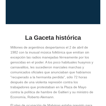
La Gaceta histórica
Millones de argentinos despertamos el 2 de abril de
1982 con la inusual música folklórica que emitían sin
excepción las radios manejadas férreamente por los
genocidas en el poder. A los poco habituales huaynos y
carnavalitos, les sucedieron marciales marchas y
comunicados oficiales que anunciaban que habíamos
"recuperado a la hermanita perdida", sólo 72 horas
después de una violenta represión contra los
trabajadores que protestaban en la Plaza de Mayo
contra la política de hambre de Galtieri y su ministro de
Economía, Roberto Alemann.
El plan de ocupación de Malvinas estaba previsto para