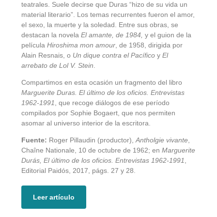
teatrales. Suele decirse que Duras “hizo de su vida un
material literario”. Los temas recurrentes fueron el amor,
el sexo, la muerte y la soledad. Entre sus obras, se
destacan la novela
El amante,
de 1984,
y el guion de la
película
Hiroshima mon amour
, de 1958, dirigida por
Alain Resnais, o
Un dique contra el Pacífico
y
El
arrebato de Lol V. Stein
.
Compartimos en esta ocasión un fragmento del libro
Marguerite Duras.
El último de los oficios. Entrevistas
1962-1991
, que recoge diálogos de ese período
compilados por Sophie Bogaert, que nos permiten
asomar al universo interior de la escritora.
Fuente:
Roger Pillaudin (productor),
Antholgie vivante
,
Chaîne Nationale, 10 de octubre de 1962; en
Marguerite
Durás, El último de los oficios. Entrevistas 1962-1991
,
Editorial Paidós, 2017, págs. 27 y 28.
Leer artículo