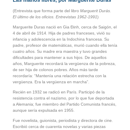
Las manos libres, por Marguerite Duras
(Entrevista que forma parte del libro
Marguerit Durás.
El
último de los oficios. Entrevistas 1962-1991
)
Marguerite Duras nació en Gia Định, cerca de Saigón, el
4 de abril de 1914. Hija de padres franceses, vivió su
infancia y adolescencia en la Indochina francesa. Su
padre, profesor de matemáticas, murió cuando ella tenía
cuatro años. Su madre era maestra y tuvo grandes
dificultades para mantener a sus hijos. De aquellos
años, Marguerite recordará la vergüenza de la pobreza,
de ser hija de colonos pobres. Años más tarde
recordaría: “Mantenía una relación estrecha con la
vergüenza. Era la vergüenza en marcha”.
Recién en 1932 se radicó en París. Participó de la
resistencia contra el nazismo, por lo que fue deportada
a Alemania; fue miembro del Partido Comunista francés,
aunque sería expulsada en 1955.
Fue novelista, guionista, periodista y directora de cine.
Escribió cerca de cuarenta novelas y varias piezas