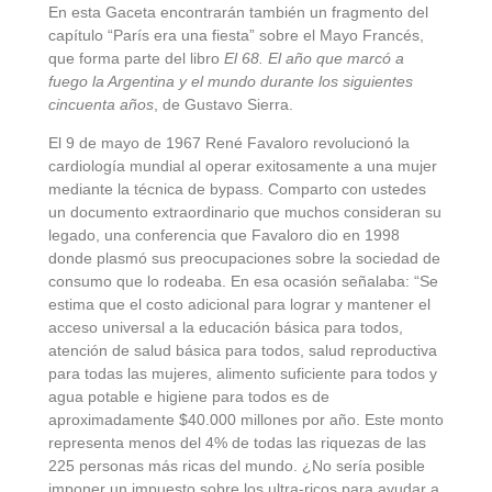
En esta Gaceta encontrarán también un fragmento del
capítulo “París era una fiesta” sobre el Mayo Francés,
que forma parte del libro
El 68. El año que marcó a
fuego la Argentina y el mundo durante los siguientes
cincuenta años
, de Gustavo Sierra.
El 9 de mayo de 1967 René Favaloro revolucionó la
cardiología mundial al operar exitosamente a una mujer
mediante la técnica de bypass. Comparto con ustedes
un documento extraordinario que muchos consideran su
legado, una conferencia que Favaloro dio en 1998
donde plasmó sus
preocupaciones sobre la sociedad de
consumo que lo rodeaba. En esa ocasión señalaba: “Se
estima que el costo adicional para lograr y mantener el
acceso universal a la educación básica para todos,
atención de salud básica para todos, salud reproductiva
para todas las mujeres, alimento suficiente para todos y
agua potable e higiene para todos es de
aproximadamente $40.000 millones por año. Este monto
representa menos del 4% de todas las riquezas de las
225 personas más ricas del mundo. ¿No sería posible
imponer un impuesto sobre los ultra-ricos para ayudar a