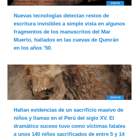
Nuevas tecnologías detectan restos de
escritura invisibles a simple vista en algunos
fragmentos de los manuscritos del Mar
Muerto, hallados en las cuevas de Qumrán
en los años ’50.
Hallan evidencias de un sacrificio masivo de
niños y llamas en el Perú del siglo XV. El
dramático suceso tuvo como víctimas fatales
a unos 140 niños sacrificados de entre 5 y 14