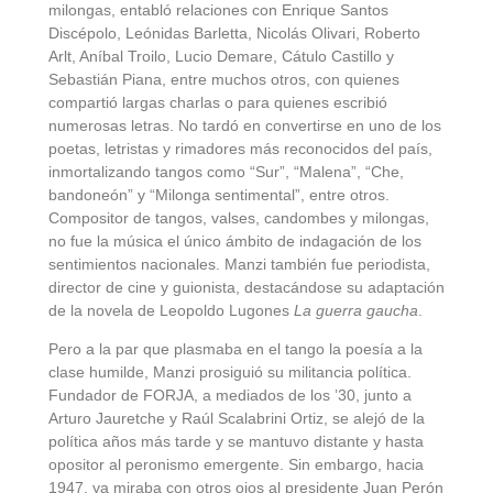
milongas, entabló relaciones con Enrique Santos
Discépolo, Leónidas Barletta, Nicolás Olivari, Roberto
Arlt, Aníbal Troilo, Lucio Demare, Cátulo Castillo y
Sebastián Piana, entre muchos otros, con quienes
compartió largas charlas o para quienes escribió
numerosas letras. No tardó en convertirse en uno de los
poetas, letristas y rimadores más reconocidos del país,
inmortalizando tangos como “Sur”, “Malena”, “Che,
bandoneón” y “Milonga sentimental”, entre otros.
Compositor de tangos, valses, candombes y milongas,
no fue la música el único ámbito de indagación de los
sentimientos nacionales. Manzi también fue periodista,
director de cine y guionista, destacándose su adaptación
de la novela de Leopoldo Lugones
La guerra gaucha
.
Pero a la par que plasmaba en el tango la poesía a la
clase humilde, Manzi prosiguió su militancia política.
Fundador de FORJA, a mediados de los ’30, junto a
Arturo Jauretche y Raúl Scalabrini Ortiz, se alejó de la
política años más tarde y se mantuvo distante y hasta
opositor al peronismo emergente. Sin embargo, hacia
1947, ya miraba con otros ojos al presidente Juan Perón