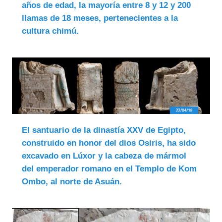
años de edad, la mayoría entre 8 y 12 y 200
llamas de 18 meses, pertenecientes a la
cultura chimú.
El santuario de la dinastía XXV de Egipto,
construido en honor del dios Osiris, ha sido
excavado en Lúxor y la cabeza de mármol
del emperador romano en el Templo de Kom
Ombo, al norte de Asuán.