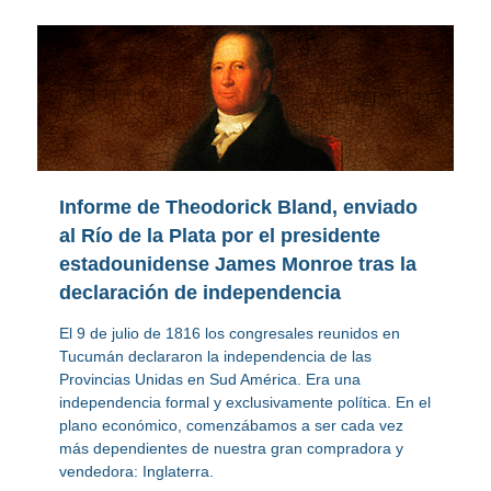
Informe de Theodorick Bland, enviado
al Río de la Plata por el presidente
estadounidense James Monroe tras la
declaración de independencia
El 9 de julio de 1816 los congresales reunidos en
Tucumán declararon la independencia de las
Provincias Unidas en Sud América. Era una
independencia formal y exclusivamente política. En el
plano económico, comenzábamos a ser cada vez
más dependientes de nuestra gran compradora y
vendedora: Inglaterra.