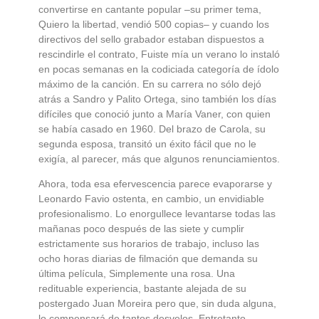
convertirse en cantante popular –su primer tema,
Quiero la libertad, vendió 500 copias– y cuando los
directivos del sello grabador estaban dispuestos a
rescindirle el contrato, Fuiste mía un verano lo instaló
en pocas semanas en la codiciada categoría de ídolo
máximo de la canción. En su carrera no sólo dejó
atrás a Sandro y Palito Ortega, sino también los días
difíciles que conoció junto a María Vaner, con quien
se había casado en 1960. Del brazo de Carola, su
segunda esposa, transitó un éxito fácil que no le
exigía, al parecer, más que algunos renunciamientos.
Ahora, toda esa efervescencia parece evaporarse y
Leonardo Favio ostenta, en cambio, un envidiable
profesionalismo. Lo enorgullece levantarse todas las
mañanas poco después de las siete y cumplir
estrictamente sus horarios de trabajo, incluso las
ocho horas diarias de filmación que demanda su
última película, Simplemente una rosa. Una
redituable experiencia, bastante alejada de su
postergado Juan Moreira pero que, sin duda alguna,
lo compensará de tantos desvelos. Entretanto,