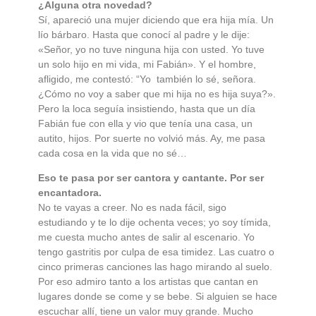
¿Alguna otra novedad?
Sí, apareció una mujer diciendo que era hija mía. Un
lío bárbaro. Hasta que conocí al padre y le dije:
«Señor, yo no tuve ninguna hija con usted. Yo tuve
un solo hijo en mi vida, mi Fabián». Y el hombre,
afligido, me contestó: “Yo también lo sé, señora.
¿Cómo no voy a saber que mi hija no es hija suya?».
Pero la loca seguía insistiendo, hasta que un día
Fabián fue con ella y vio que tenía una casa, un
autito, hijos. Por suerte no volvió más. Ay, me pasa
cada cosa en la vida que no sé…
Eso te pasa por ser cantora y cantante. Por ser
encantadora.
No te vayas a creer. No es nada fácil, sigo
estudiando y te lo dije ochenta veces; yo soy tímida,
me cuesta mucho antes de salir al escenario. Yo
tengo gastritis por culpa de esa timidez. Las cuatro o
cinco primeras canciones las hago mirando al suelo.
Por eso admiro tanto a los artistas que cantan en
lugares donde se come y se bebe. Si alguien se hace
escuchar allí, tiene un valor muy grande. Mucho