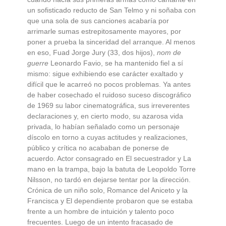
un sofisticado reducto de San Telmo y ni soñaba con
que una sola de sus canciones acabaría por
arrimarle sumas estrepitosamente mayores, por
poner a prueba la sinceridad del arranque. Al menos
en eso, Fuad Jorge Jury (33, dos hijos),
nom de
guerre
Leonardo Favio, se ha mantenido fiel a sí
mismo: sigue exhibiendo ese carácter exaltado y
difícil que le acarreó no pocos problemas. Ya antes
de haber cosechado el ruidoso suceso discográfico
de 1969 su labor cinematográfica, sus irreverentes
declaraciones y, en cierto modo, su azarosa vida
privada, lo habían señalado como un personaje
díscolo en torno a cuyas actitudes y realizaciones,
público y crítica no acababan de ponerse de
acuerdo. Actor consagrado en El secuestrador y La
mano en la trampa, bajo la batuta de Leopoldo Torre
Nilsson, no tardó en dejarse tentar por la dirección.
Crónica de un niño solo, Romance del Aniceto y la
Francisca y El dependiente probaron que se estaba
frente a un hombre de intuición y talento poco
frecuentes. Luego de un intento fracasado de