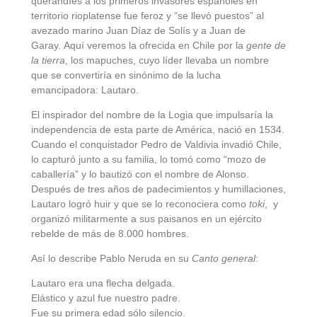
querandíes a los primeros invasores españoles en
territorio rioplatense fue feroz y “se llevó puestos” al
avezado marino Juan Díaz de Solís y a Juan de
Garay. Aquí veremos la ofrecida en Chile por la
gente de
la tierra
, los mapuches, cuyo líder llevaba un nombre
que se convertiría en sinónimo de la lucha
emancipadora: Lautaro.
El inspirador del nombre de la Logia que impulsaría la
independencia de esta parte de América, nació en 1534.
Cuando el conquistador Pedro de Valdivia invadió Chile,
lo capturó junto a su familia, lo tomó como “mozo de
caballería” y lo bautizó con el nombre de Alonso.
Después de tres años de padecimientos y humillaciones,
Lautaro logró huir y que se lo reconociera como
toki
, y
organizó militarmente a sus paisanos en un ejército
rebelde de más de 8.000 hombres.
Así lo describe Pablo Neruda en su
Canto general
:
Lautaro era una flecha delgada.
Elástico y azul fue nuestro padre.
Fue su primera edad sólo silencio.