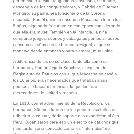
pertenecía a la elite; Magdalena Goyechea, su madre,
descendía de los conquistadores, y Gabriel de Güemes
Montero, su padre, era funcionario de la Corona
española. Fue él quien le enseñó a Macacha a leer a los
5 años, algo nada frecuente en esa época considerando
que ella era mujer. También en la infancia, la niña
compartió juegos, sueños y cabalgatas por los sinuosos
caminos salteños con su hermano Miguel, al que se
mantuvo desde entonces y para siempre, muy unida.
A diferencia de los de su clase, tanto ella como su
hermano y Román Tejada Sánchez, el capitán del
Regimiento de Patricios con el que Macacha se casó a
los 16 años, eran hacendados que trataban a sus
peones sin hacer diferencias, lo que los hizo
merecedores de lealtad y respeto.
En 1810, con el advenimiento de la Revolución, los
hermanos Güemes fueron de los primeros salteños en
adherir a la causa y darle soporte a la expedición al Alto
Perú. Organizaron para eso un ejército de gauchos que
más tarde, sería conocido como los “Infernales” de