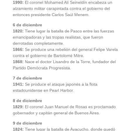
1990:
El coronel Mohamed Alí Seineldín encabeza un
alzamiento militar carapintada contra el gobierno del
entonces presidente Carlos Saúl Menem.
6 de diciembre
1820:
Tiene lugar la batalla de Pasco entre las fuerzas
emancipadoras y las tropas realistas, que fueron
derrotadas completamente.
1866:
Se produce una rebelión del general Felipe Varela
contra el gobierno de Bartolomé Mitre.
1868:
Nace el doctor Lisandro de la Torre, fundador del
Partido Demócrata Progresista.
7 de diciembre
1941:
Se produce el ataque japonés a la flota
estadounidense en Pearl Harbor.
8 de diciembre
1829:
El coronel Juan Manuel de Rosas es proclamado
gobernador y capitán general de Buenos Aires.
9 de diciembre
1824:
Tiene lugar la batalla de Ayacucho, donde quedó