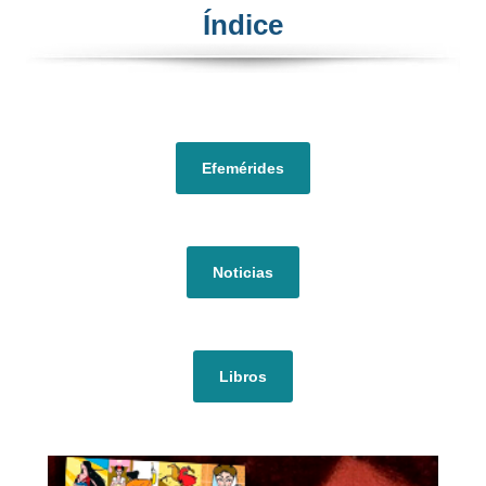
Índice​
Efemérides
Noticias
Libros