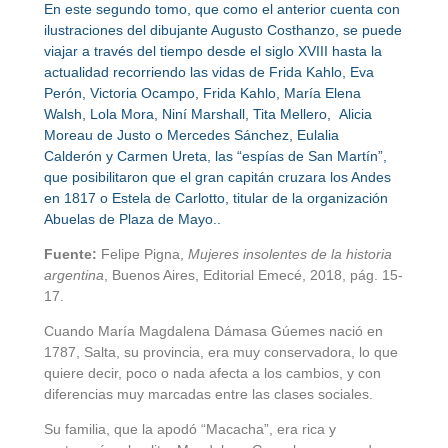
En este segundo tomo, que como el anterior cuenta con
ilustraciones del dibujante Augusto Costhanzo, se puede
viajar a través del tiempo desde el siglo XVIII hasta la
actualidad recorriendo las vidas de Frida Kahlo, Eva
Perón, Victoria Ocampo, Frida Kahlo, María Elena
Walsh, Lola Mora, Niní Marshall, Tita Mellero, Alicia
Moreau de Justo o Mercedes Sánchez, Eulalia
Calderón y Carmen Ureta, las “espías de San Martín”,
que posibilitaron que el gran capitán cruzara los Andes
en 1817 o Estela de Carlotto, titular de la organización
Abuelas de Plaza de Mayo..
Fuente:
Felipe Pigna,
Mujeres insolentes de la historia
argentina
, Buenos Aires, Editorial Emecé, 2018, pág. 15-
17.
Cuando María Magdalena Dámasa Gúemes nació en
1787, Salta, su provincia, era muy conservadora, lo que
quiere decir, poco o nada afecta a los cambios, y con
diferencias muy marcadas entre las clases sociales.
Su familia, que la apodó “Macacha”, era rica y