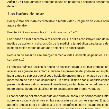
Artículo 7º: Es igualmente prohibido el uso de palabras o acciones deshonest
decoro.
Los baños de mar
Por qué Mar del Plata es preferible a Montevideo - Régimen de vida a oril
agua y de aire
Fuente
:
El Diario
, miércoles 25 de diciembre de 1901.
Los baños de mar así como la residencia en sus orillas constituyen uno de 
medios de acción a la disposición de la medicina terapéutica para la cura de 
la modificación rápida de algunos defectos de constitución.
Pero a fin de sacar de ese enérgico remedio todas las ventajas posibles, es 
con tino. (…)
El análisis químico justifica el hecho de clasificar el agua de mar entre las 
activas: es agua de soda clorosulfurada. La presencia del yodo en varias pl
lugar a que se supiera que el yodo había de encontrarse en el agua de mar p
maceración de esas plantas marinas. En estos últimos años el análisis espect
presencia de ese valioso elemento medicinal, así también como del bromo e
modo que se la puede clasificar entre las aguas cloro-bromo-yodadas.
El sabor salado del mar es debido al cloruro de sodio. Ese sabor es más int
sobre las costas y disminuye en las embocaduras de los ríos y golfos. El ag
además una sustancia orgánica a la que los químicos han prestado hasta la