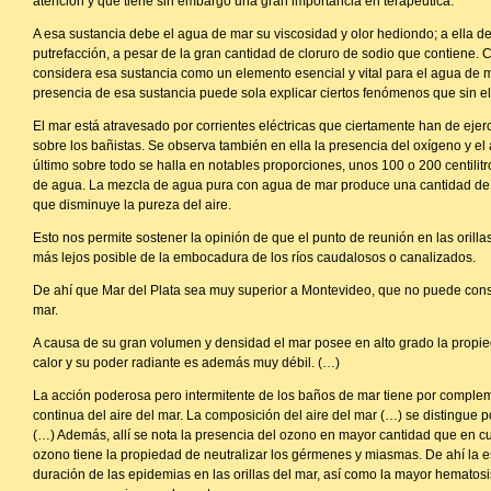
atención y que tiene sin embargo una gran importancia en terapéutica.
A esa sustancia debe el agua de mar su viscosidad y olor hediondo; a ella d
putrefacción, a pesar de la gran cantidad de cloruro de sodio que contiene.
considera esa sustancia como un elemento esencial y vital para el agua de mar
presencia de esa sustancia puede sola explicar ciertos fenómenos que sin ell
El mar está atravesado por corrientes eléctricas que ciertamente han de ejer
sobre los bañistas. Se observa también en ella la presencia del oxígeno y el 
último sobre todo se halla en notables proporciones, unos 100 o 200 centilitro
de agua. La mezcla de agua pura con agua de mar produce una cantidad de
que disminuye la pureza del aire.
Esto nos permite sostener la opinión de que el punto de reunión en las orilla
más lejos posible de la embocadura de los ríos caudalosos o canalizados.
De ahí que Mar del Plata sea muy superior a Montevideo, que no puede consi
mar.
A causa de su gran volumen y densidad el mar posee en alto grado la propi
calor y su poder radiante es además muy débil. (…)
La acción poderosa pero intermitente de los baños de mar tiene por complem
continua del aire del mar. La composición del aire del mar (…) se distingue 
(…) Además, allí se nota la presencia del ozono en mayor cantidad que en cua
ozono tiene la propiedad de neutralizar los gérmenes y miasmas. De ahí la 
duración de las epidemias en las orillas del mar, así como la mayor hematosis