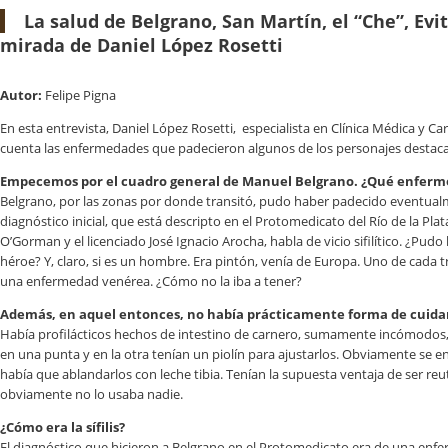
La salud de Belgrano, San Martín, el “Che”, Evi
mirada de Daniel López Rosetti
Autor:
Felipe Pigna
En esta entrevista, Daniel López Rosetti, especialista en Clínica Médica y Ca
cuenta las enfermedades que padecieron algunos de los personajes destaca
Empecemos por el cuadro general de Manuel Belgrano. ¿Qué enferm
Belgrano, por las zonas por donde transitó, pudo haber padecido eventual
diagnóstico inicial, que está descripto en el Protomedicato del Río de la Pla
O’Gorman y el licenciado José Ignacio Arocha, habla de vicio sifilítico. ¿Pudo 
héroe? Y, claro, si es un hombre. Era pintón, venía de Europa. Uno de cada t
una enfermedad venérea. ¿Cómo no la iba a tener?
Además, en aquel entonces, no había prácticamente forma de cuid
Había profilácticos hechos de intestino de carnero, sumamente incómodos
en una punta y en la otra tenían un piolín para ajustarlos. Obviamente se 
había que ablandarlos con leche tibia. Tenían la supuesta ventaja de ser reut
obviamente no lo usaba nadie.
¿Cómo era la sífilis?
El diagnóstico que hicieron a Belgrano en el Protomedicato era de una enf