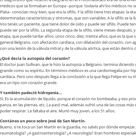
médicos que se formaban en Europa –porque todavía ahí los médicos no se
Plata– conocían muy bien, que era la sífilis. Y la sífilis tiene tres etapas: la eta
determinadas características y síntomas, que son variables. A la sífilis se la 
Vos tenés un paciente, que tiene dolor de oído y puede ser sífilis. Puede tene
puede ser por la sífilis. La segunda etapa de la sífilis, viene meses después,
etapa, que puede tardar años: unos cinco, diez, treinta años, que es la que
general Belgrano, con afectación cardíaca, con dilatación del corazón, con 
con una lesión de la válvula mitral y de la válvula aórtica, que están dentro 
¿Qué decía la autopsia del corazón?
El doctor Juan Sullivan, que le hizo la autopsia a Belgrano, termina diciend
grande como su espíritu. En términos médicos es una cardiomegalia por hip
cardíaca. Pero uno después llega a la conclusión a la que llega Felipe en su
H
era un tipo con corazón grande.
Y también padeció hidropesía…
Sí. Es la acumulación de líquido, porque el corazón no bombeaba, y eso pr
panza, en las piernas, etc. La pasó mal, además sufrió una de las cosas más
poder respirar. Le faltaba el aire. Murió muy joven, a los 51 años.
Contános un poco sobre José de San Martín.
Bueno, si te toca un San Martín en la guardia, no sabés por dónde empezar
reumatología? ¿A gastroenterología? ¿A neurología? Eran hombres especia