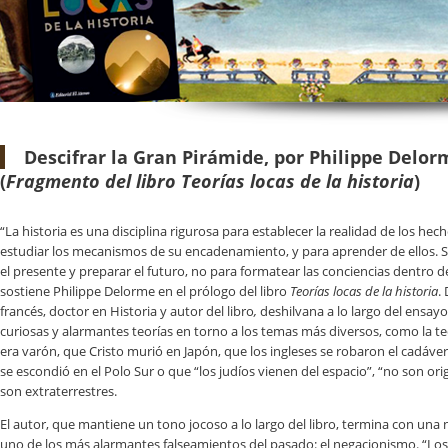
Descifrar la Gran Pirámide, por Philippe Delor
(
Fragmento del libro Teorías locas de la historia
)
“La historia es una disciplina rigurosa para establecer la realidad de los hec
estudiar los mecanismos de su encadenamiento, y para aprender de ellos. 
el presente y preparar el futuro, no para formatear las conciencias dentro 
sostiene Philippe Delorme en el prólogo del libro
Teorías locas de la historia
.
francés, doctor en Historia y autor del libro
,
deshilvana a lo largo del ensay
curiosas y alarmantes teorías en torno a los temas más diversos, como la t
era varón, que Cristo murió en Japón, que los ingleses se robaron el cadáve
se escondió en el Polo Sur o que “los judíos vienen del espacio”, “no son orig
son extraterrestres.
El autor, que mantiene un tono jocoso a lo largo del libro, termina con una n
uno de los más alarmantes falseamientos del pasado: el negacionismo. “Los 