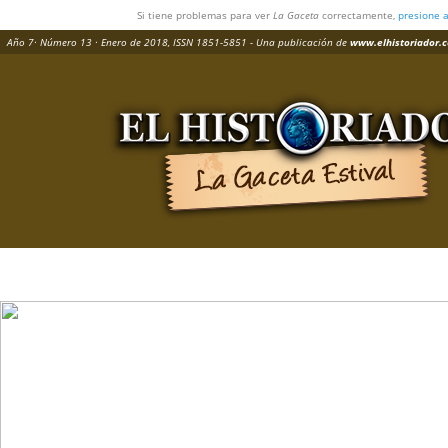
Si tiene problemas para ver
La Gaceta
correctamente,
presione 
Año 7· Número 13 · Enero de 2018,
ISSN 1851-5851
- Una publicación de
www.elhistoriador.c