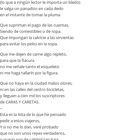
(lo que a ningún lector le importa un bledo)
le salga un panadizo en cada dedo
en el instante de tomar la pluma.
Que supriman el pago de las cuentas,
Siendo de comestibles o de ropa.
Que impongan la calvicie a las sirvientas
para evitar los pelos en la sopa.
Que me dejen de carne algo repleto,
para que la flacura
no me señale tanto el esqueleto
ni me haga tallarín por la figura.
Que no haya en la ciudad malos olores,
ni en las calles del centro bicicletas,
y lleguen a cien mil los suscriptores
de CARAS Y CARETAS.
--
Esta es la lista de lo que he pensado
pedir a estos viajeros,
Y si no me lo dan, veré probado
que no son unos reyes verdaderos,
o que lo son de calidad tan baja