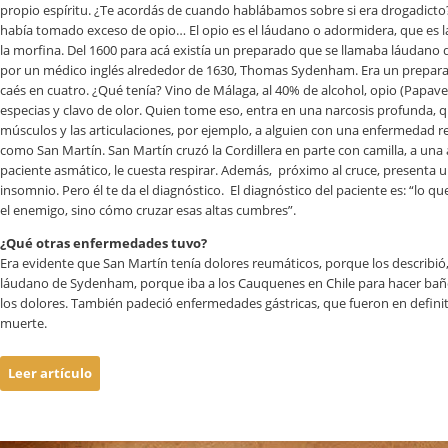
propio espíritu. ¿Te acordás de cuando hablábamos sobre si era drogadict
había tomado exceso de opio… El opio es el láudano o adormidera, que es l
la morfina. Del 1600 para acá existía un preparado que se llamaba láudan
por un médico inglés alrededor de 1630, Thomas Sydenham. Era un preparad
caés en cuatro. ¿Qué tenía? Vino de Málaga, al 40% de alcohol, opio (Papav
especias y clavo de olor. Quien tome eso, entra en una narcosis profunda, q
músculos y las articulaciones, por ejemplo, a alguien con una enfermedad r
como San Martín. San Martín cruzó la Cordillera en parte con camilla, a una 
paciente asmático, le cuesta respirar. Además, próximo al cruce, presenta 
insomnio. Pero él te da el diagnóstico. El diagnóstico del paciente es: “lo q
el enemigo, sino cómo cruzar esas altas cumbres”.
¿Qué otras enfermedades tuvo?
Era evidente que San Martín tenía dolores reumáticos, porque los describi
láudano de Sydenham, porque iba a los Cauquenes en Chile para hacer baño
los dolores. También padeció enfermedades gástricas, que fueron en definitiv
muerte.
Leer artículo