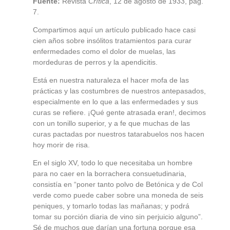
Fuente:
Revista
Crítica
, 12 de agosto de 1933, pág.
7.
Compartimos aquí un artículo publicado hace casi
cien años sobre insólitos tratamientos para curar
enfermedades como el dolor de muelas, las
mordeduras de perros y la apendicitis.
Está en nuestra naturaleza el hacer mofa de las
prácticas y las costumbres de nuestros antepasados,
especialmente en lo que a las enfermedades y sus
curas se refiere. ¡Qué gente atrasada eran!, decimos
con un tonillo superior, y a fe que muchas de las
curas pactadas por nuestros tatarabuelos nos hacen
hoy morir de risa.
En el siglo XV, todo lo que necesitaba un hombre
para no caer en la borrachera consuetudinaria,
consistía en “poner tanto polvo de Betónica y de Col
verde como puede caber sobre una moneda de seis
peniques, y tomarlo todas las mañanas; y podrá
tomar su porción diaria de vino sin perjuicio alguno”.
Sé de muchos que darían una fortuna porque esa