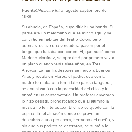
Canaro. Compartimos aquí una breve biografía.
Fuente:
Música y letra
, agosto-septiembre de
1988.
Su abuelo, en España, supo dirigir una banda. Su
padre era un melómano que se afincó aquí y se
convirtió en habitué del Teatro Colón, pero
además, cultivó una verdadera pasión por el
tango, que bailaba con cortes. Él, que nació como
Mariano Martínez, se aproximó por primera vez a
un piano cuando tenía siete años, en Tres
Arroyos. La familia después se mudó a Buenos
Aires y recaló en Flores; el padre, que con la
madre formaba una formidable pareja tanguera,
se entusiasmó con la precocidad del chico y lo
anotó en un conservatorio. Un profesor envarado
lo hizo desistir, pronosticando que al alumno la
música no le interesaba. El chico se quedó con la
espina. En el almacén donde se proveían
descubrió a una profesora, hermana del dueño, y
sin que sus padres se enteraran, se sumó a la