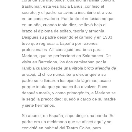
corte de sus discípulos. Cuando la familia volvió a
trashumar, esta vez hacia Lanús, confesó el
secreto, y el padre se avino a inscribirlo otra vez
en un conservatorio. Fue tanto el entusiasmo que
en un año, cuando tenía diez, se llevó bajo el
brazo el diploma de solfeo, teoría y armonía.
Después su padre desandó el camino y en 1933
tuvo que regresar a España por razones
profesionales. Allí consiguió una beca para
Mariano, que se perfeccionó en Salamanca. De
visita en Barcelona, los dos caminaban por la
rambla cuando desde una vitrola brotó
Melodía de
arrabal
. El chico nunca iba a olvidar que a su
padre se le llenaron los ojos de lágrimas, acaso
porque intuía que ya nunca iba a volver. Poco
después moría, y como primogénito, a Mariano se
le segó la precocidad: quedó a cargo de su madre
y siete hermanos.
Su abuelo, en España, supo dirigir una banda. Su
padre era un melómano que se afincó aquí y se
convirtió en habitué del Teatro Colón, pero