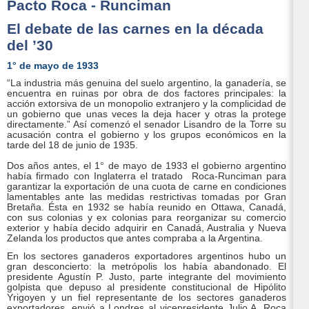
Pacto Roca - Runciman
El debate de las carnes en la década
del ’30
1° de mayo de 1933
“La industria más genuina del suelo argentino, la ganadería, se
encuentra en ruinas por obra de dos factores principales: la
acción extorsiva de un monopolio extranjero y la complicidad de
un gobierno que unas veces la deja hacer y otras la protege
directamente.” Así comenzó el senador Lisandro de la Torre su
acusación contra el gobierno y los grupos económicos en la
tarde del 18 de junio de 1935.
Dos años antes, el 1° de mayo de 1933 el gobierno argentino
había firmado con Inglaterra el tratado Roca-Runciman para
garantizar la exportación de una cuota de carne en condiciones
lamentables ante las medidas restrictivas tomadas por Gran
Bretaña. Ésta en 1932 se había reunido en Ottawa, Canadá,
con sus colonias y ex colonias para reorganizar su comercio
exterior y había decido adquirir en Canadá, Australia y Nueva
Zelanda los productos que antes compraba a la Argentina.
En los sectores ganaderos exportadores argentinos hubo un
gran desconcierto: la metrópolis los había abandonado. El
presidente Agustín P. Justo, parte integrante del movimiento
golpista que depuso al presidente constitucional de Hipólito
Yrigoyen y un fiel representante de los sectores ganaderos
exportadores, envió a Londres al vicepresidente Julio A. Roca