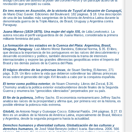
testigo cercano del asenso al poder del coronel Perón y un partícipe activo de la
revolución que precipitó su caída.
En tres meses en Asunción, de la victoria de Tuyutí al desastre de Curupaytí,
de Mario Díaz Gavier. Ediciones del Boulevard. 182 páginas. $ 18. Una descripción
de una de las batallas más sangrientas de la historia de América Latina durante la
denominada guerra de la Triple Alianza, de Brasil, Uruguay y Argentina contra
Paraguay.
Juana Manso (1819-1875). Una mujer del siglo XXI,
de Lidia Lewkowicz. La
autora rescata el perfil vanguardista de de Juana Manso, considerada la primera
militante feminista del país.
La formación de los estados en la Cuenca del Plata: Argentina, Brasil,
Uruguay, Paraguay
. Luiz Alberto Moniz Bandeira, Editorial Norma, $ 35. El libro,
que destaca la importancia de los portugueses en las raíces del descubrimiento y
desarrollo económico y político, también desenreda la trama de intereses
internacionales y expone las grandes diferencias geopolíticas entre el Imperio del
Brasil y los demás países de la Cuenca del Plata.
El trágico destino de las princesas incas
, de Stuart Sterling, El Ateneo, 271
págs. $ 29. Un libro sobre la vida que debieron sobrellevar las últimas princesas
incas sobre el genocidio del siglo XVI llevado a cabo por la conquista española.
El terror como política exterior
, de Noam Chomsky. Libros del Zorzal, $ 26.
Chomsky analiza la política exterior estadounidense desde finales de la Segunda
Guerra y enumera los “genocidios silenciados” perpetrados por su país.
El fin de la pobreza,
Jeffrey Sachs. El economista norteamericano Jeffrey Sachs
analiza las raíces de la prosperidad y afirma que, por primera vez en la historia, es
posible eliminar la pobreza más extrema.
GlobAl,
de Antonio Negri y Guiseppe Cocco. Editorial Paidós. 244 páginas. $ 27. El
libro es un análisis de la historia de América Latina, especialmente de Brasil, México
y Argentina, desde la segunda posguerra hasta la actualidad.
Derechos humanos y diversidad cultura. Globalización de las culturas y
derechos humanos
, de José Vidal-Beneyto (editor) Icaria. Barcelona. 2006. 566