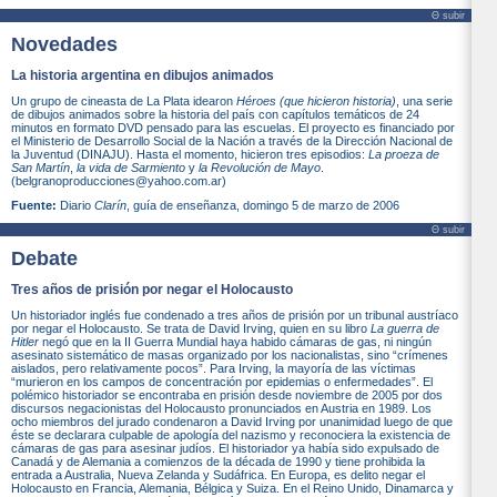
Θ subir
Novedades
La historia argentina en dibujos animados
Un grupo de cineasta de La Plata idearon
Héroes (que hicieron historia)
, una serie
de dibujos animados sobre la historia del país con capítulos temáticos de 24
minutos en formato DVD pensado para las escuelas. El proyecto es financiado por
el Ministerio de Desarrollo Social de la Nación a través de la Dirección Nacional de
la Juventud (DINAJU). Hasta el momento, hicieron tres episodios:
La proeza de
San Martín
,
la vida de Sarmiento
y
la Revolución de Mayo
.
(belgranoproducciones@yahoo.com.ar)
Fuente:
Diario
Clarín
, guía de enseñanza, domingo 5 de marzo de 2006
Θ subir
Debate
Tres años de prisión por negar el Holocausto
Un historiador inglés fue condenado a tres años de prisión por un tribunal austríaco
por negar el Holocausto. Se trata de David Irving, quien en su libro
La guerra de
Hitler
negó que en la II Guerra Mundial haya habido cámaras de gas, ni ningún
asesinato sistemático de masas organizado por los nacionalistas, sino “crímenes
aislados, pero relativamente pocos”. Para Irving, la mayoría de las víctimas
“murieron en los campos de concentración por epidemias o enfermedades”. El
polémico historiador se encontraba en prisión desde noviembre de 2005 por dos
discursos negacionistas del Holocausto pronunciados en Austria en 1989. Los
ocho miembros del jurado condenaron a David Irving por unanimidad luego de que
éste se declarara culpable de apología del nazismo y reconociera la existencia de
cámaras de gas para asesinar judíos. El historiador ya había sido expulsado de
Canadá y de Alemania a comienzos de la década de 1990 y tiene prohibida la
entrada a Australia, Nueva Zelanda y Sudáfrica. En Europa, es delito negar el
Holocausto en Francia, Alemania, Bélgica y Suiza. En el Reino Unido, Dinamarca y