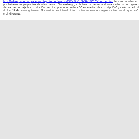
http://infoleg.mecon.gov.ar/infolegInternet/anexos/105000-109999/107145/norma.htm
, la libre distribuci
por tratarse de propósitos de información. Sin embargo, si le hemos causado alguna molestia, le rogamos
desea dar de baja la suscripción gratuita, puede acceder a "Cancelación de suscripción" y será borrado 
de las 48 Hs. subsiguientes. Si continúa recibiendo información de nuestra organización, puede que esté 
mail diferente.