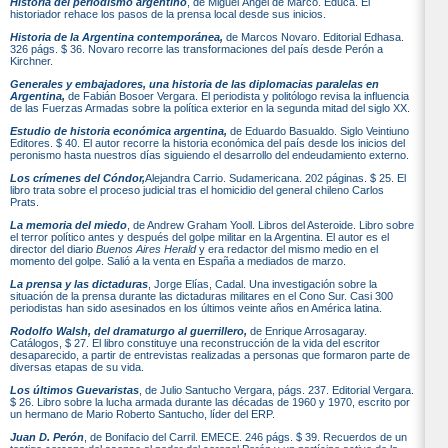
Historia del periodismo argentino
, de Miguel Ángel de Marco. Educa. El
historiador rehace los pasos de la prensa local desde sus inicios.
Historia de la Argentina contemporánea,
de Marcos Novaro. Editorial Edhasa.
326 págs. $ 36. Novaro recorre las transformaciones del país desde Perón a
Kirchner.
Generales y embajadores, una historia de las diplomacias paralelas en
Argentina,
de Fabián Bosoer Vergara. El periodista y politólogo revisa la influencia
de las Fuerzas Armadas sobre la política exterior en la segunda mitad del siglo XX.
Estudio de historia económica argentina,
de Eduardo Basualdo. Siglo Veintiuno
Editores. $ 40. El autor recorre la historia económica del país desde los inicios del
peronismo hasta nuestros días siguiendo el desarrollo del endeudamiento externo.
Los crímenes del Cóndor,
Alejandra Carrio. Sudamericana. 202 páginas. $ 25. El
libro trata sobre el proceso judicial tras el homicidio del general chileno Carlos
Prats.
La memoria del miedo
, de Andrew Graham Yooll. Libros del Asteroide. Libro sobre
el terror político antes y después del golpe militar en la Argentina. El autor es el
director del diario
Buenos Aires Herald
y era redactor del mismo medio en el
momento del golpe. Salió a la venta en España a mediados de marzo.
La prensa y las dictaduras
, Jorge Elías, Cadal. Una investigación sobre la
situación de la prensa durante las dictaduras militares en el Cono Sur. Casi 300
periodistas han sido asesinados en los últimos veinte años en América latina.
Rodolfo Walsh, del dramaturgo al guerrillero,
de Enrique Arrosagaray.
Catálogos, $ 27. El libro constituye una reconstrucción de la vida del escritor
desaparecido, a partir de entrevistas realizadas a personas que formaron parte de
diversas etapas de su vida.
Los últimos Guevaristas
, de Julio Santucho Vergara, págs. 237. Editorial Vergara.
$ 26. Libro sobre la lucha armada durante las décadas de 1960 y 1970, escrito por
un hermano de Mario Roberto Santucho, líder del ERP.
Juan D. Perón
, de Bonifacio del Carril. EMECE. 246 págs. $ 39. Recuerdos de un