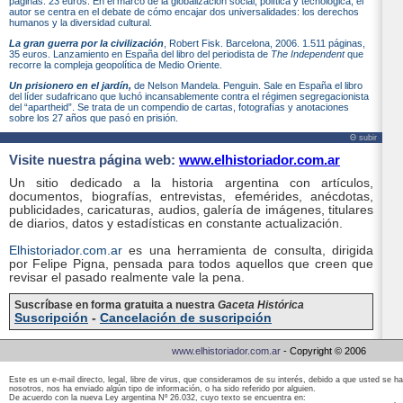
páginas. 23 euros. En el marco de la globalización social, política y tecnológica, el
autor se centra en el debate de cómo encajar dos universalidades: los derechos
humanos y la diversidad cultural.
La gran guerra por la civilización
, Robert Fisk. Barcelona, 2006. 1.511 páginas,
35 euros. Lanzamiento en España del libro del periodista de
The Independent
que
recorre la compleja geopolítica de Medio Oriente.
Un prisionero en el jardín,
de Nelson Mandela. Penguin. Sale en España el libro
del líder sudafricano que luchó incansablemente contra el régimen segregacionista
del “apartheid”. Se trata de un compendio de cartas, fotografías y anotaciones
sobre los 27 años que pasó en prisión.
Θ subir
Visite nuestra página web:
www.elhistoriador.com.ar
Un sitio dedicado a la historia argentina con artículos,
documentos, biografías, entrevistas, efemérides, anécdotas,
publicidades, caricaturas, audios, galería de imágenes, titulares
de diarios, datos y estadísticas en constante actualización.
Elhistoriador.com.ar
es una herramienta de consulta, dirigida
por Felipe Pigna, pensada para todos aquellos que creen que
revisar el pasado realmente vale la pena.
Suscríbase en forma gratuita a nuestra
Gaceta Histórica
Suscripción
-
Cancelación de suscripción
www.elhistoriador.com.ar
- Copyright © 2006
Este es un e-mail directo, legal, libre de virus, que consideramos de su interés, debido a que usted se 
nosotros, nos ha enviado algún tipo de información, o ha sido referido por alguien.
De acuerdo con la nueva Ley argentina Nº 26.032, cuyo texto se encuentra en: