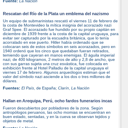
Fuente:
La Nación
Rescatan del Río de la Plata un emblema del nazismo
Un equipo de submarinistas rescató el viernes 11 de febrero de
la costa de Montevideo la mítica insignia del acorazado nazi
Graf Spee. El acorazado fue hundido por su propio capitán en
diciembre de 1939 frente a la costa de la capital uruguaya, para
evitar ser capturado por la escuadra británica, que lo tenía
acorralado en ese puerto. Hitler había ordenado que se
colocaran seis de estos símbolos en seis acorazados, pero en
1940 ordenó que los cinco que quedaban fueran retirados,
temiendo que cayeran en manos enemigas. El águila imperial
nazi
,
de 400 kilogramos, 2 metros de alto y 2,8 de ancho, que
con sus garras sujeta una cruz esvástica, fue colocada en
exhibición frente al Hotel Palladiu de la capital uruguaya el
viernes 17 de febrero. Algunos arqueólogos estiman que el
valor del símbolo nazi asciende a los dos o tres millones de
dólares.
Fuentes:
El País
, de España;
Clarín
,
La Nación
Hallan en Arequipa, Perú, ocho fardos funerarios incas
Fueron descubiertos por pobladores de la zona. Según
antropólogos peruanos, las ocho momias se encuentran en
buen estado, sentadas, y en la cueva se observan tejidos y
objetos de metal.