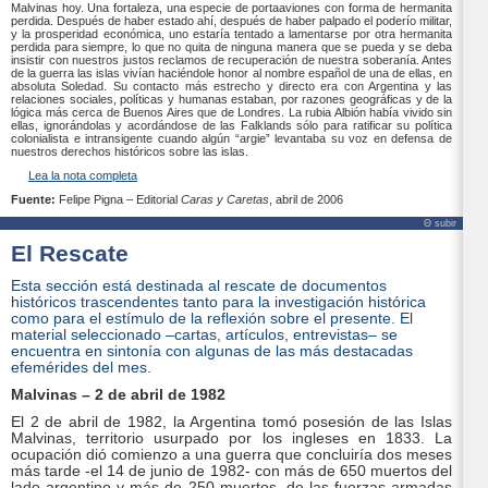
Malvinas hoy. Una fortaleza, una especie de portaaviones con forma de hermanita
perdida. Después de haber estado ahí, después de haber palpado el poderío militar,
y la prosperidad económica, uno estaría tentado a lamentarse por otra hermanita
perdida para siempre, lo que no quita de ninguna manera que se pueda y se deba
insistir con nuestros justos reclamos de recuperación de nuestra soberanía. Antes
de la guerra las islas vivían haciéndole honor al nombre español de una de ellas, en
absoluta Soledad. Su contacto más estrecho y directo era con Argentina y las
relaciones sociales, políticas y humanas estaban, por razones geográficas y de la
lógica más cerca de Buenos Aires que de Londres. La rubia Albión había vivido sin
ellas, ignorándolas y acordándose de las Falklands sólo para ratificar su política
colonialista e intransigente cuando algún “argie” levantaba su voz en defensa de
nuestros derechos históricos sobre las islas.
Lea la nota completa
Fuente:
Felipe Pigna – Editorial
Caras y Caretas
, abril de 2006
Θ subir
El Rescate
Esta sección está destinada al rescate de documentos
históricos trascendentes tanto para la investigación histórica
como para el estímulo de la reflexión sobre el presente. El
material seleccionado –cartas, artículos, entrevistas– se
encuentra en sintonía con algunas de las más destacadas
efemérides del mes.
Malvinas – 2 de abril de 1982
El 2 de abril de 1982, la Argentina tomó posesión de las Islas
Malvinas, territorio usurpado por los ingleses en 1833. La
ocupación dió comienzo a una guerra que concluiría dos meses
más tarde -el 14 de junio de 1982- con más de 650 muertos del
lado argentino y más de 250 muertos, de las fuerzas armadas