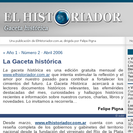
» Año 1 - Número 2 · Abril 2006
» V
La Gaceta histórica
Cha
Lu
Dir
La gaceta histórica
es una edición gratuita mensual de
(Vi
www.elhistoriador.com.ar
que intenta estimular la reflexión y el
Te
amor por nuestro pasado para contribuir a fortalecer los
Ent
cimientos del futuro.
La Gaceta Histórica
acercará a sus
lectores documentos históricos relevantes, las efemérides
» V
Com
destacadas del mes, curiosidades y hallazgos históricos
Pre
recientes e información sobre nuestros cursos, charlas, libros y
mit
novedades. Lo invitamos a recorrerla…
II
Lu
Felipe Pigna
Dir
Ent
Θ subir
» D
Desde marzo,
www.elhistoriador.com.ar
cuenta con una
32.
reseña completa de los gobiernos y gabinetes del territorio
Fir
de 
nacional desde la fundación del virreinato del Río de la Plata