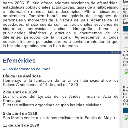
Lu
hasta 2006. El sitio ofrece además secciones de efemérides,
estadísticas poblacionales actualizadas, tasas de analfabetismo
» V
e información mundial sobre desempleo, PIB e indicadores
32.
ambientales. También habrá una galería de imágenes de
Pre
pe
personajes y momentos de la historia del país. Además de las
Lu
novedades, el sitio cuenta con las tradicionales secciones de
biografías, entrevistas, audios, filmografía, humor y
publicidades históricas y artículos y documentos de los
diferentes períodos de la historia. Agradecemos a todos
nuestros lectores por estimularnos a continuar intentando que
la historia argentina sea un bien de todos.
» "
Θ subir
Roc
Jue
Efemérides
Col
Mar
» Las destacadas del mes
Día de las Américas
Homenaje a la fundación de la Unión Internacional de los
Países Americanos el 14 de abril de 1890.
» 
Rad
2 de abril de 1820
Lun
Los oficiales del Ejército de los Andes firman el Acta de
Hs.
Rancagua.
Col
Lal
Fuerzas militares argentinas ocupan las islas Malvinas.
5 de abril de 1818
San Martín vence a las tropas realistas en la Batalla de Maipú.
11 de abril de 1870