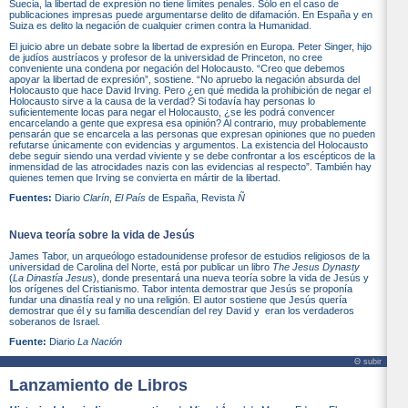
Suecia, la libertad de expresión no tiene límites penales. Sólo en el caso de
publicaciones impresas puede argumentarse delito de difamación. En España y en
Suiza es delito la negación de cualquier crimen contra la Humanidad.
El juicio abre un debate sobre la libertad de expresión en Europa. Peter Singer, hijo
de judíos austríacos y profesor de la universidad de Princeton, no cree
conveniente una condena por negación del Holocausto. “Creo que debemos
apoyar la libertad de expresión”, sostiene. “No apruebo la negación absurda del
Holocausto que hace David Irving. Pero ¿en qué medida la prohibición de negar el
Holocausto sirve a la causa de la verdad? Si todavía hay personas lo
suficientemente locas para negar el Holocausto, ¿se les podrá convencer
encarcelando a gente que expresa esa opinión? Al contrario, muy probablemente
pensarán que se encarcela a las personas que expresan opiniones que no pueden
refutarse únicamente con evidencias y argumentos. La existencia del Holocausto
debe seguir siendo una verdad viviente y se debe confrontar a los escépticos de la
inmensidad de las atrocidades nazis con las evidencias al respecto”. También hay
quienes temen que Irving se convierta en mártir de la libertad.
Fuentes:
Diario
Clarín
,
El País
de España, Revista
Ñ
Nueva teoría sobre la vida de Jesús
James Tabor, un arqueólogo estadounidense profesor de estudios religiosos de la
universidad de Carolina del Norte, está por publicar un libro
The Jesus Dynasty
(
La Dinastía Jesus
), donde presentará una nueva teoría sobre la vida de Jesús y
los orígenes del Cristianismo. Tabor intenta demostrar que Jesús se proponía
fundar una dinastía real y no una religión. El autor sostiene que Jesús quería
demostrar que él y su familia descendían del rey David y eran los verdaderos
soberanos de Israel.
Fuente:
Diario
La Nación
Θ subir
Lanzamiento de Libros