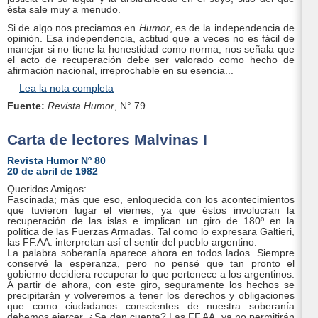
ésta sale muy a menudo.
Si de algo nos preciamos en
Humor
, es de la independencia de
opinión. Esa independencia, actitud que a veces no es fácil de
manejar si no tiene la honestidad como norma, nos señala que
el acto de recuperación debe ser valorado como hecho de
afirmación nacional, irreprochable en su esencia...
Lea la nota completa
Fuente:
Revista Humor
, N° 79
Carta de lectores Malvinas I
Revista Humor Nº 80
20 de abril de 1982
Queridos Amigos:
Fascinada; más que eso, enloquecida con los acontecimientos
que tuvieron lugar el viernes, ya que éstos involucran la
recuperación de las islas e implican un giro de 180º en la
política de las Fuerzas Armadas. Tal como lo expresara Galtieri,
las FF.AA. interpretan así el sentir del pueblo argentino.
La palabra soberanía aparece ahora en todos lados. Siempre
conservé la esperanza, pero no pensé que tan pronto el
gobierno decidiera recuperar lo que pertenece a los argentinos.
A partir de ahora, con este giro, seguramente los hechos se
precipitarán y volveremos a tener los derechos y obligaciones
que como ciudadanos conscientes de nuestra soberanía
debemos ejercer. ¿Se dan cuenta? Las FF.AA. ya no permitirán