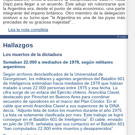
(hijo) para llegar a un acuerdo. Éste adujo sin ruborizarse que
la Argentina era, desde el punto de vista económico, una parte
integrante del imperio británico. Otro miembro de la delegación
sostuvo a su turno que "la Argentina es una de las joyas más
preciadas de su graciosa majestad"...
Lea la nota completa
Θ subir
Hallazgos
Los muertos de la dictadura
Sumaban 22.000 a mediados de 1978, según militares
argentinos
Según archivos desclasificados de la Universidad de
Georgetown, los militares y agentes argentinos del Batallón 601
de Inteligencia estimaban hacia mediados de 1978 que habían
matado a unas 22.000 personas entre 1975 y esa fecha. La
cifra surge de un enlace del Ejército chileno, Arancibia Clavel,
destacado por Pinochet en Buenos Aires para coordinar
secuestro de opositores en el marco del Plan Cóndor. En el
cable que envió Arancibia Clavel a sus superiores de la DINA
decía: “Adjunto lista de todos los muertos durante el año 1975.
La lista va solamente clasificada por mes. Este trabajo se logró
conseguir en el Batallón 601 de Inteligencia”. El cable, enviado
en julio de 1978, señalaba que sus contactos en el Batallón 601
“han computados 22.000 entre muertos y desaparecidos”.