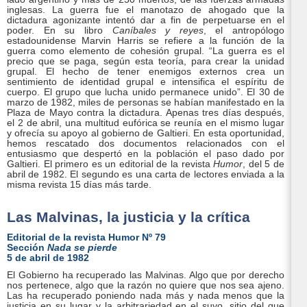
inglesas. La guerra fue el manotazo de ahogado que la
dictadura agonizante intentó dar a fin de perpetuarse en el
poder. En su libro
Caníbales y reyes
, el antropólogo
estadounidense Marvin Harris se refiere a la función de la
guerra como elemento de cohesión grupal. “La guerra es el
precio que se paga, según esta teoría, para crear la unidad
grupal. El hecho de tener enemigos externos crea un
sentimiento de identidad grupal e intensifica el espíritu de
cuerpo. El grupo que lucha unido permanece unido”. El 30 de
marzo de 1982, miles de personas se habían manifestado en la
Plaza de Mayo contra la dictadura. Apenas tres días después,
el 2 de abril, una multitud eufórica se reunía en el mismo lugar
y ofrecía su apoyo al gobierno de Galtieri. En esta oportunidad,
hemos rescatado dos documentos relacionados con el
entusiasmo que despertó en la población el paso dado por
Galtieri. El primero es un editorial de la revista
Humor
, del 5 de
abril de 1982. El segundo es una carta de lectores enviada a la
misma revista 15 días más tarde.
Las Malvinas, la justicia y la crítica
Editorial de la revista Humor Nº 79
Sección
Nada se pierde
5 de abril de 1982
El Gobierno ha recuperado las Malvinas. Algo que por derecho
nos pertenece, algo que la razón no quiere que nos sea ajeno.
Las ha recuperado poniendo nada más y nada menos que la
justicia en su lugar y la arbitrariedad en el suyo, sitio del que