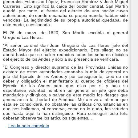
generales Estanislao López, Francisco Ramírez y José Miguel
Carreras. Esto significó la caída del poder central. San Martín
quedó, por tanto, al frente del ejército de una nación cuyas
autoridades, de donde emanaba su propio mando, habían sido
vencidas. La legitimidad de su propia autoridad quedaba, de
este modo, cuestionada.
El 26 de marzo de 1820, San Martín escribía al general
Gregorio Las Heras:
“Al señor coronel don Juan Gregorio de Las Heras, jefe del
Estado Mayor del ejército expedicionario. Este pliego no se
abrirá hasta que se hallen reunidos todos los señores oficiales
del ejército de los Andes y sólo a su presencia se verificará.
”El Congreso y director supremo de las Provincias Unidas no
existen: de estas autoridades emanaba la mía de general en
jefe del Ejército de los Andes y por consiguiente, creo de mi
deber y obligación el manifestarlo al cuerpo de oficiales del
Ejército de los Andes para que ellos por sí y bajo su
espontánea voluntad nombren un general en jefe que deba
mandarlos y dirigirlos, y salvar de este medio los riesgos que
amenazan a la libertad de América. Me atrevo a afirmar que
ésta se consolidará, no obstante las críticas circunstancias en
que nos hallamos, si conserva, como no lo dudo, las virtudes
que hasta aquí la han distinguido. Para conseguir este feliz
deberán observarse los artículos siguientes...
Lea la nota completa