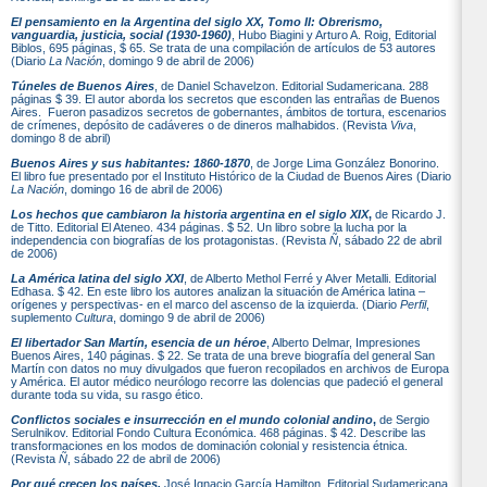
El pensamiento en la Argentina del siglo XX, Tomo II: Obrerismo,
vanguardia, justicia, social (1930-1960)
, Hubo Biagini y Arturo A. Roig, Editorial
Biblos, 695 páginas, $ 65. Se trata de una compilación de artículos de 53 autores
(Diario
La Nación
, domingo 9 de abril de 2006)
Túneles de Buenos Aires
, de Daniel Schavelzon. Editorial Sudamericana. 288
páginas $ 39. El autor aborda los secretos que esconden las entrañas de Buenos
Aires. Fueron pasadizos secretos de gobernantes, ámbitos de tortura, escenarios
de crímenes, depósito de cadáveres o de dineros malhabidos. (Revista
Viva
,
domingo 8 de abril)
Buenos Aires y sus habitantes: 1860-1870
, de Jorge Lima González Bonorino.
El libro fue presentado por el Instituto Histórico de la Ciudad de Buenos Aires (Diario
La Nación
, domingo 16 de abril de 2006)
Los hechos que cambiaron la historia argentina en el siglo XIX
,
de Ricardo J.
de Titto. Editorial El Ateneo. 434 páginas. $ 52. Un libro sobre la lucha por la
independencia con biografías de los protagonistas. (Revista
Ñ
, sábado 22 de abril
de 2006)
La América latina del siglo XXI
, de Alberto Methol Ferré y Alver Metalli. Editorial
Edhasa. $ 42. En este libro los autores analizan la situación de América latina –
orígenes y perspectivas- en el marco del ascenso de la izquierda. (Diario
Perfil
,
suplemento
Cultura
, domingo 9 de abril de 2006)
El libertador San Martín, esencia de un héroe
, Alberto Delmar, Impresiones
Buenos Aires, 140 páginas. $ 22. Se trata de una breve biografía del general San
Martín con datos no muy divulgados que fueron recopilados en archivos de Europa
y América. El autor médico neurólogo recorre las dolencias que padeció el general
durante toda su vida, su rasgo ético.
Conflictos sociales e insurrección en el mundo colonial andino
,
de Sergio
Serulnikov. Editorial Fondo Cultura Económica. 468 páginas. $ 42. Describe las
transformaciones en los modos de dominación colonial y resistencia étnica.
(Revista
Ñ
, sábado 22 de abril de 2006)
Por qué crecen los países,
José Ignacio García Hamilton. Editorial Sudamericana.