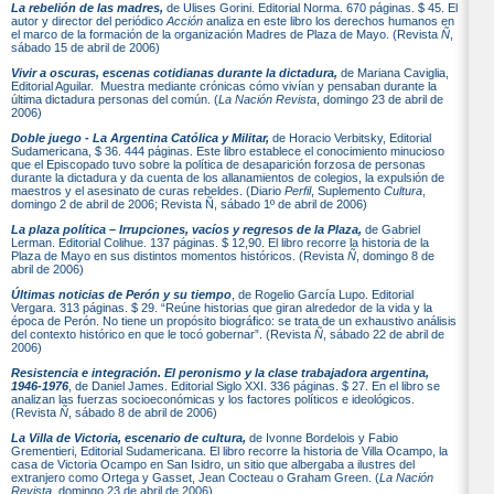
La rebelión de las madres,
de Ulises Gorini. Editorial Norma. 670 páginas. $ 45. El
autor y director del periódico
Acción
analiza en este libro los derechos humanos en
el marco de la formación de la organización Madres de Plaza de Mayo. (Revista
Ñ
,
sábado 15 de abril de 2006)
Vivir a oscuras, escenas cotidianas durante la dictadura,
de Mariana Caviglia,
Editorial Aguilar. Muestra mediante crónicas cómo vivían y pensaban durante la
última dictadura personas del común. (
La Nación Revista
, domingo 23 de abril de
2006)
Doble juego - La Argentina Católica y Militar,
de Horacio Verbitsky, Editorial
Sudamericana, $ 36. 444 páginas. Este libro establece el conocimiento minucioso
que el Episcopado tuvo sobre la política de desaparición forzosa de personas
durante la dictadura y da cuenta de los allanamientos de colegios, la expulsión de
maestros y el asesinato de curas rebeldes. (Diario
Perfil
, Suplemento
Cultura
,
domingo 2 de abril de 2006; Revista Ñ, sábado 1º de abril de 2006)
La plaza política – Irrupciones, vacíos y regresos de la Plaza,
de Gabriel
Lerman. Editorial Colihue. 137 páginas. $ 12,90. El libro recorre la historia de la
Plaza de Mayo en sus distintos momentos históricos. (Revista
Ñ
, domingo 8 de
abril de 2006)
Últimas noticias de Perón y su tiempo
, de Rogelio García Lupo. Editorial
Vergara. 313 páginas. $ 29. “Reúne historias que giran alrededor de la vida y la
época de Perón. No tiene un propósito biográfico: se trata de un exhaustivo análisis
del contexto histórico en que le tocó gobernar”. (Revista
Ñ
, sábado 22 de abril de
2006)
Resistencia e integración. El peronismo y la clase trabajadora argentina,
1946-1976
, de Daniel James. Editorial Siglo XXI. 336 páginas. $ 27. En el libro se
analizan las fuerzas socioeconómicas y los factores políticos e ideológicos.
(Revista
Ñ
, sábado 8 de abril de 2006)
La Villa de Victoria, escenario de cultura,
de Ivonne Bordelois y Fabio
Grementieri, Editorial Sudamericana. El libro recorre la historia de Villa Ocampo, la
casa de Victoria Ocampo en San Isidro, un sitio que albergaba a ilustres del
extranjero como Ortega y Gasset, Jean Cocteau o Graham Green. (
La Nación
Revista
, domingo 23 de abril de 2006)