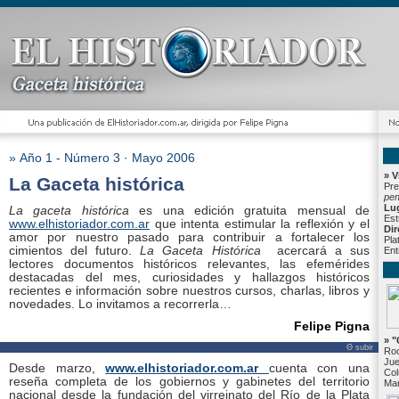
» Año 1 - Número 3 · Mayo 2006
» V
La Gaceta histórica
Pre
pe
Lu
La gaceta histórica
es una edición gratuita mensual de
Est
www.elhistoriador.com.ar
que intenta estimular la reflexión y el
Dir
amor por nuestro pasado para contribuir a fortalecer los
Pla
cimientos del futuro.
La Gaceta Histórica
acercará a sus
Ent
lectores documentos históricos relevantes, las efemérides
destacadas del mes, curiosidades y hallazgos históricos
recientes e información sobre nuestros cursos, charlas, libros y
novedades. Lo invitamos a recorrerla…
Felipe Pigna
» "
Θ subir
Roc
Jue
Desde marzo,
www.elhistoriador.com.ar
cuenta con una
Col
reseña completa de los gobiernos y gabinetes del territorio
Mar
nacional desde la fundación del virreinato del Río de la Plata