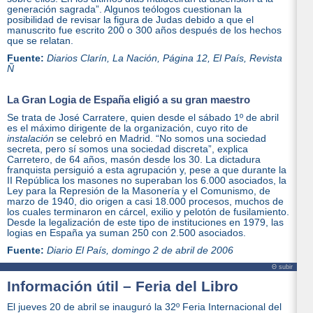
generación sagrada”. Algunos teólogos cuestionan la
posibilidad de revisar la figura de Judas debido a que el
manuscrito fue escrito 200 o 300 años después de los hechos
que se relatan.
Fuente:
Diarios Clarín, La Nación, Página 12, El País, Revista
Ñ
La Gran Logia de España eligió a su gran maestro
Se trata de José Carratere, quien desde el sábado 1º de abril
es el máximo dirigente de la organización, cuyo rito de
instalación
se celebró en Madrid. “No somos una sociedad
secreta, pero sí somos una sociedad discreta”, explica
Carretero, de 64 años, masón desde los 30. La dictadura
franquista persiguió a esta agrupación y, pese a que durante la
II República los masones no superaban los 6.000 asociados, la
Ley para la Represión de la Masonería y el Comunismo, de
marzo de 1940, dio origen a casi 18.000 procesos, muchos de
los cuales terminaron en cárcel, exilio y pelotón de fusilamiento.
Desde la legalización de este tipo de instituciones en 1979, las
logias en España ya suman 250 con 2.500 asociados.
Fuente:
Diario
El País
, domingo 2 de abril de 2006
Θ subir
Información útil – Feria del Libro
El jueves 20 de abril se inauguró la 32º Feria Internacional del