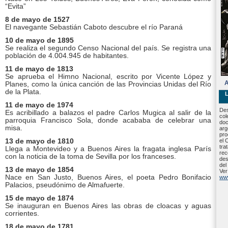
“Evita”
8 de mayo de 1527
El navegante Sebastián Caboto descubre el río Paraná
10 de mayo de 1895
Se realiza el segundo Censo Nacional del país. Se registra una
población de 4.004.945 de habitantes.
11 de mayo de 1813
Se aprueba el Himno Nacional, escrito por Vicente López y
A
Planes, como la única canción de las Provincias Unidas del Río
de la Plata.
L
11 de mayo de 1974
Des
Es acribillado a balazos el padre Carlos Mugica al salir de la
col
parroquia Francisco Sola, donde acababa de celebrar una
doc
misa.
arg
pro
13 de mayo de 1810
el 
tra
Llega a Montevideo y a Buenos Aires la fragata inglesa París
rec
con la noticia de la toma de Sevilla por los franceses.
des
del
13 de mayo de 1854
Ver
Nace en San Justo, Buenos Aires, el poeta Pedro Bonifacio
www
Palacios, pseudónimo de Almafuerte.
15 de mayo de 1874
Se inauguran en Buenos Aires las obras de cloacas y aguas
corrientes.
18 de mayo de 1781