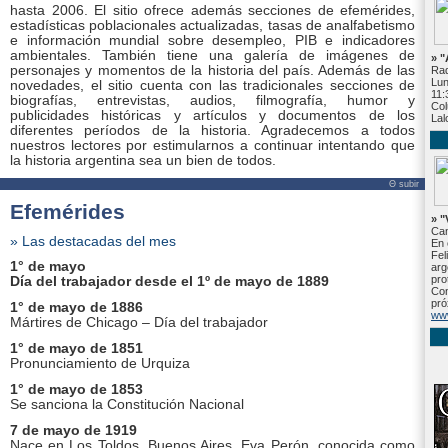
hasta 2006. El sitio ofrece además secciones de efemérides,
estadísticas poblacionales actualizadas, tasas de analfabetismo
e información mundial sobre desempleo, PIB e indicadores
ambientales. También tiene una galería de imágenes de
» 
personajes y momentos de la historia del país. Además de las
Rad
Lun
novedades, el sitio cuenta con las tradicionales secciones de
11:
biografías, entrevistas, audios, filmografía, humor y
Col
publicidades históricas y artículos y documentos de los
Lal
diferentes períodos de la historia. Agradecemos a todos
nuestros lectores por estimularnos a continuar intentando que
la historia argentina sea un bien de todos.
Θ subir
Efemérides
» "
Can
» Las destacadas del mes
En 
Fel
1° de mayo
arg
pro
Día del trabajador desde el
1º de mayo de 1889
Con
pró
1° de mayo de 1886
www
Mártires de Chicago – Día del trabajador
1° de mayo de 1851
Pronunciamiento de Urquiza
1° de mayo de 1853
Se sanciona la Constitución Nacional
7 de mayo de 1919
Nace en Los Toldos, Buenos Aires, Eva Perón, conocida como