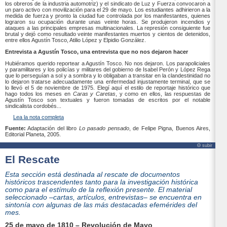
los obreros de la industria automotriz) y el sindicato de Luz y Fuerza convocaron a
un paro activo con movilización para el 29 de mayo. Los estudiantes adhirieron a la
medida de fuerza y pronto la ciudad fue controlada por los manifestantes, quienes
lograron su ocupación durante unas veinte horas. Se produjeron incendios y
ataques a las principales empresas multinacionales. La represión consiguiente fue
brutal y dejó como resultado veinte manifestantes muertos y cientos de detenidos,
entre ellos Agustín Tosco, Atilio López y Elpidio González.
Entrevista a Agustín Tosco, una entrevista que no nos dejaron hacer
Hubiéramos querido reportear a Agustín Tosco. No nos dejaron. Los parapoliciales
y paramilitares y los policías y militares del gobierno de Isabel Perón y López Rega
que lo perseguían a sol y a sombra y lo obligaban a transitar en la clandestinidad no
lo dejaron tratarse adecuadamente una enfermedad injustamente terminal, que se
lo llevó el 5 de noviembre de 1975. Elegí aquí el estilo de reportaje histórico que
hago todos los meses en
Caras y Caretas
, y como en ellos, las respuestas de
Agustín Tosco son textuales y fueron tomadas de escritos por el notable
sindicalista cordobés...
Lea la nota completa
Fuente:
Adaptación del libro
Lo pasado pensado
, de Felipe Pigna, Buenos Aires,
Editorial Planeta, 2005.
Θ subir
El Rescate
Esta sección está destinada al rescate de documentos
históricos trascendentes tanto para la investigación histórica
como para el estímulo de la reflexión presente. El material
seleccionado –cartas, artículos, entrevistas– se encuentra en
sintonía con algunas de las más destacadas efemérides del
mes.
25 de mayo de 1810 – Revolución de Mayo