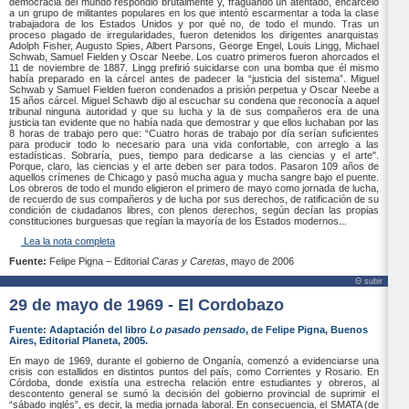
democracia del mundo respondió brutalmente y, fraguando un atentado, encarceló
a un grupo de militantes populares en los que intentó escarmentar a toda la clase
trabajadora de los Estados Unidos y por qué no, de todo el mundo. Tras un
proceso plagado de irregularidades, fueron detenidos los dirigentes anarquistas
Adolph Fisher, Augusto Spies, Albert Parsons, George Engel, Louis Lingg, Michael
Schwab, Samuel Fielden y Oscar Neebe. Los cuatro primeros fueron ahorcados el
11 de noviembre de 1887. Lingg prefirió suicidarse con una bomba que él mismo
había preparado en la cárcel antes de padecer la “justicia del sistema”. Miguel
Schwab y Samuel Fielden fueron condenados a prisión perpetua y Oscar Neebe a
15 años cárcel. Miguel Schawb dijo al escuchar su condena que reconocía a aquel
tribunal ninguna autoridad y que su lucha y la de sus compañeros era de una
justicia tan evidente que no había nada que demostrar y que ellos luchaban por las
8 horas de trabajo pero que: “Cuatro horas de trabajo por día serían suficientes
para producir todo lo necesario para una vida confortable, con arreglo a las
estadísticas. Sobraría, pues, tiempo para dedicarse a las ciencias y el arte".
Porque, claro, las ciencias y el arte deben ser para todos. Pasaron 109 años de
aquellos crímenes de Chicago y pasó mucha agua y mucha sangre bajo el puente.
Los obreros de todo el mundo eligieron el primero de mayo como jornada de lucha,
de recuerdo de sus compañeros y de lucha por sus derechos, de ratificación de su
condición de ciudadanos libres, con plenos derechos, según decían las propias
constituciones burguesas que regían la mayoría de los Estados modernos...
Lea la nota completa
Fuente:
Felipe Pigna – Editorial
Caras y Caretas
, mayo de 2006
Θ subir
29 de mayo de 1969 - El Cordobazo
Fuente: Adaptación del libro
Lo pasado pensado
, de Felipe Pigna, Buenos
Aires, Editorial Planeta, 2005.
En mayo de 1969, durante el gobierno de Onganía, comenzó a evidenciarse una
crisis con estallidos en distintos puntos del país, como Corrientes y Rosario. En
Córdoba, donde existía una estrecha relación entre estudiantes y obreros, al
descontento general se sumó la decisión del gobierno provincial de suprimir el
“sábado inglés”, es decir, la media jornada laboral. En consecuencia, el SMATA (de