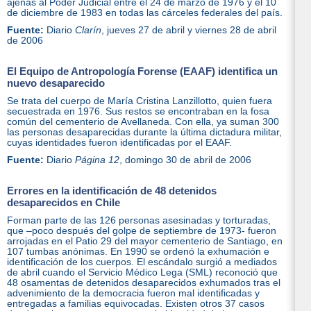
ajenas al Poder Judicial entre el 24 de marzo de 1976 y el 10
de diciembre de 1983 en todas las cárceles federales del país.
Fuente:
Diario
Clarín
, jueves 27 de abril y viernes 28 de abril
de 2006
El Equipo de Antropología Forense (EAAF) identifica un
nuevo desaparecido
Se trata del cuerpo de María Cristina Lanzillotto, quien fuera
secuestrada en 1976. Sus restos se encontraban en la fosa
común del cementerio de Avellaneda. Con ella, ya suman 300
las personas desaparecidas durante la última dictadura militar,
cuyas identidades fueron identificadas por el EAAF.
Fuente:
Diario
Página 12
, domingo 30 de abril de 2006
Errores en la identificación de 48 detenidos
desaparecidos en Chile
Forman parte de las 126 personas asesinadas y torturadas,
que –poco después del golpe de septiembre de 1973- fueron
arrojadas en el Patio 29 del mayor cementerio de Santiago, en
107 tumbas anónimas. En 1990 se ordenó la exhumación e
identificación de los cuerpos. El escándalo surgió a mediados
de abril cuando el Servicio Médico Lega (SML) reconoció que
48 osamentas de detenidos desaparecidos exhumados tras el
advenimiento de la democracia fueron mal identificadas y
entregadas a familias equivocadas. Existen otros 37 casos