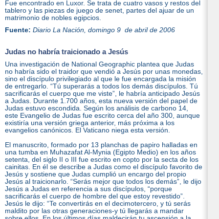
Fue encontrado en Luxor. Se trata de cuatro vasos y restos del
tablero y las piezas de juego de senet, partes del ajuar de un
matrimonio de nobles egipcios.
Fuente:
Diario La Nación, domingo 9 de abril de 2006
Judas no habría traicionado a Jesús
Una investigación de National Geographic plantea que Judas
no habría sido el traidor que vendió a Jesús por unas monedas,
sino el discípulo privilegiado al que le fue encargada la misión
de entregarlo. “Tú superarás a todos los demás discípulos. Tú
sacrificarás el cuerpo que me viste”, le habría anticipado Jesús
a Judas. Durante 1.700 años, esta nueva versión del papel de
Judas estuvo escondida. Según los análisis de carbono 14,
este Evangelio de Judas fue escrito cerca del año 300, aunque
existiría una versión griega anterior, más próxima a los
evangelios canónicos. El Vaticano niega esta versión.
El manuscrito, formado por 13 planchas de papiro halladas en
una tumba en Muhazafat Al-Mynia (Egipto Medio) en los años
setenta, del siglo II o III fue escrito en copto por la secta de los
cainitas. En él se describe a Judas como el discípulo favorito de
Jesús y sostiene que Judas cumplió un encargo del propio
Jesús al traicionarlo. “Serás mejor que todos los demás”, le dijo
Jesús a Judas en referencia a sus discípulos, “porque
sacrificarás el cuerpo de hombre del que estoy revestido”.
Jesús le dijo: “Te convertirás en el decimotercero, y tú serás
maldito por las otras generaciones-y tú llegarás a mandar
sobre ellos. En los últimos días maldecirán tu ascensión a la