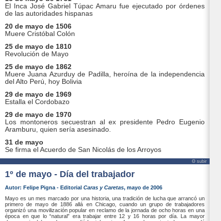
El Inca José Gabriel Túpac Amaru fue ejecutado por órdenes
de las autoridades hispanas
20 de mayo de 1506
Muere Cristóbal Colón
25 de mayo de 1810
Revolución de Mayo
25 de mayo de 1862
Muere Juana Azurduy de Padilla, heroína de la independencia
del Alto Perú, hoy Bolivia
29 de mayo de 1969
Estalla el Cordobazo
29 de mayo de 1970
Los montoneros secuestran al ex presidente Pedro Eugenio
Aramburu, quien sería asesinado.
31 de mayo
Se firma el Acuerdo de San Nicolás de los Arroyos
Θ subir
1º de mayo - Día del trabajador
Autor: Felipe Pigna - Editorial
Caras y Caretas
, mayo de 2006
Mayo es un mes marcado por una historia, una tradición de lucha que arrancó un
primero de mayo de 1886 allá en Chicago, cuando un grupo de trabajadores
organizó una movilización popular en reclamo de la jornada de ocho horas en una
época en que lo “natural” era trabajar entre 12 y 16 horas por día. La mayor