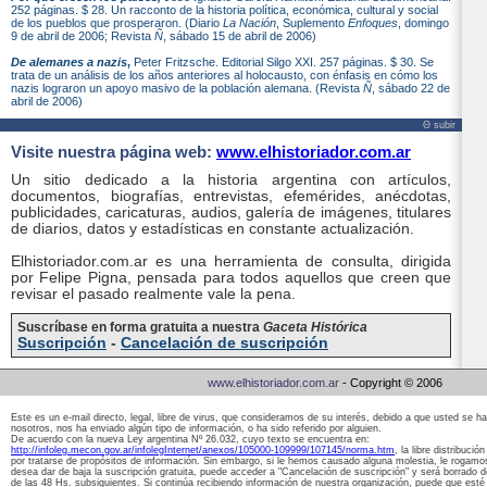
252 páginas. $ 28. Un racconto de la historia política, económica, cultural y social
de los pueblos que prosperaron. (Diario
La Nación
, Suplemento
Enfoques
, domingo
9 de abril de 2006; Revista
Ñ
, sábado 15 de abril de 2006)
De alemanes a nazis
,
Peter Fritzsche. Editorial Silgo XXI. 257 páginas. $ 30. Se
trata de un análisis de los años anteriores al holocausto, con énfasis en cómo los
nazis lograron un apoyo masivo de la población alemana. (Revista
Ñ
, sábado 22 de
abril de 2006)
Θ subir
Visite nuestra página web:
www.elhistoriador.com.ar
Un sitio dedicado a la historia argentina con artículos,
documentos, biografías, entrevistas, efemérides, anécdotas,
publicidades, caricaturas, audios, galería de imágenes, titulares
de diarios, datos y estadísticas en constante actualización.
Elhistoriador.com.ar
es una herramienta de consulta, dirigida
por Felipe Pigna, pensada para todos aquellos que creen que
revisar el pasado realmente vale la pena.
Suscríbase en forma gratuita a nuestra
Gaceta Histórica
Suscripción
-
Cancelación de suscripción
www.elhistoriador.com.ar
- Copyright © 2006
Este es un e-mail directo, legal, libre de virus, que consideramos de su interés, debido a que usted se 
nosotros, nos ha enviado algún tipo de información, o ha sido referido por alguien.
De acuerdo con la nueva Ley argentina Nº 26.032, cuyo texto se encuentra en:
http://infoleg.mecon.gov.ar/infolegInternet/anexos/105000-109999/107145/norma.htm
, la libre distribuci
por tratarse de propósitos de información. Sin embargo, si le hemos causado alguna molestia, le rogamos
desea dar de baja la suscripción gratuita, puede acceder a "Cancelación de suscripción" y será borrado 
de las 48 Hs. subsiguientes. Si continúa recibiendo información de nuestra organización, puede que esté 