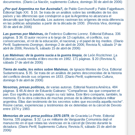
documentos. (Diario
La Nación
, suplemento
Cultura
, domingo 30 de abril de 2006)
¿Por qué Argentina no fue Australia?,
de Pablo Gerchunoff y Pablo Fajgelbaum.
Editorial Siglo XXI. $ 16. Se trata de un análisis sobre las similitudes de los dos
países y las diferencias que condujeron a que la Argentina no alcanzara el
desarrollo que logró Australia. Los autores rastrean los orígenes de esta diferencia
en las políticas adoptadas a partir de la década de 1930. (Revista
Viva
, domingo
30 de abril de 2006)
Las guerras por Malvinas,
de Federico Guillermo Lorenz. Editorial Edhasa. 336
páginas. $ 36. El autor recorre a lo largo de 13 capítulos, el conflicto, sus
consecuencias, el rol de la educación, el nacional, y el papel de los medios. (Diario
Perfil
, Suplemento
Domingo
, domingo 2 de abril de 2006; Revista Ñ, sábado 1º de
abril de 2006; Revista Ñ, sábado 15 de abril de 2006)
Las Malvinas: de la guerra sucia a la guerra limpia
, de León Rozitchner. La
Editorial Losada reedita el libro escrito en 1982. 171 páginas. $ 20 (Revista
Ñ
,
sábado 1º de abril de 2006)
Tierra de nadie, los mitos sobre Malvinas
,
de Ignacio Montes de Oca. Editorial
Sudamericana. $ 35. Se trata de un análisis de partes desconocidas de la historia
del conflicto desde sus orígenes en 1833. (Diario
Perfil
, suplemento
Cultura
,
domingo 9 de abril de 2006)
Nosotras, presas políticas,
de varias autoras. Editorial Nuestra América. 484
páginas. $ 48.
Al decir de Eduardo Galeano: “Compañeras: las que comparten el
pan. Eso significa la palabra, según su raíz latina. Este libro comparte, también, la
memoria. Es la obra colectiva de muchas presas de la última dictadura militar
argentina. Ellas dan testimonio de los secretos soles que escondía aquella noche”.
Reúne cartas, experiencias y testimonios de ex detenidas en la cárcel de Devoto
entre 1974 y 1983.
Memorias de una presa política 1975-1979
, de Graciela Lo Prete. Editorial
Norma. 335 páginas. $ 32. La ex militante de Vanguardia Comunista dejó el
manuscrito en el que relata las vivencias en la cárcel de Devoto durante la
dictadura. (Diario
Perfil
, Suplemento
Cultura;
Revista
Ñ
, sábado 15 de abril de
2006
)