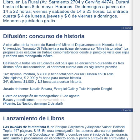
Libro, en La Rural (Av. Sarmiento 2704 y Cerviño 4474). Durará
hasta el lunes 8 de mayo. Horarios: De domingos a jueves de
14 a 22 horas; viernes y sábados de 14 a 23 horas. La entrada
cuesta $ 4 de lunes a jueves y $ 6 de viernes a domingos.
Menores y jubilados gratis.
Θ subir
Difusión: concurso de historia
A cien años de la muerte de Bartolomé Mitre, el Departamento de Historia de la
Universidad Torcuato Di Tella invita a participar del concurso “Mitre historiador”. La
propuesta es estudiar su trabajo como historiador desde el punto de vista que elijas
y escribir una monografía inédita.
Destinado a todos los estudiantes del país que se encuentren cursando los tres
últimos años del secundario, el certamen cuenta con los siguientes premios:
1ro: diploma, medalla, $3.000 y beca total para cursar Historia en Di Tella.
2do: diploma, $ 2.000 y ½ beca para cursar historia.
34º: diploma, $1.000 y 1/3 beca para cursar historia.
Jurado de honor: Natalio Botana, Ezequiel Gallo y Tulio Halperín Donghi.
Cierre de recepción de monografías: 15 de agosto
Bases y condiciones:
http://www.utdt.edu
(Fuente: La Nación, domingo 2 de abril)
Θ subir
Lanzamiento de Libros
Las huellas de la memoria II,
de Enrique Carpintero y Alejandro Vainer. Editorial
Topía, 447 páginas. $ 45. En esta investigación, los autores abarcan un período
que se inicia con el Cordobazo, en 1969, y concluye con el inicio de la democracia,
articulando el psicoanálisis en el contexto social y político a través de entrevistas y