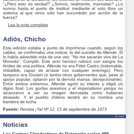
“¿Pero esto es verdad? ¿Somos, realmente, marxistas? ¿Lo
somos hasta el punto de instituir mediante el voto libre un
sistema al que otros sólo han sucumbido por acción de la
fuerza?
Lea la nota completa
Adiós, Chicho
Esta edición estaba a punto de imprimirse cuando, según los
cables, se confirmaba una noticia: la del suicidio de Allende. Él
lo había advertido más de una vez: “No me sacarán vivo de La
Moneda”. Cumplió. Este acto heroico rubricó con sangre los
límites de una política. Allende no era Fidel Castro (indomable,
imbatible, capaz de arrasar con cualquier enemigo). Pero
tampoco era Goulart (o tantos otros gobernantes que, pese al
apoyo popular, optaron por la derrota mansa, decepcionante).
Entre ambos extremos, Allende agotó su intento y eligió un
digno final. Los gorilas asesinos y el imperialismo yanqui no
alcanzaron a ver su imagen derrotada como hubieran
deseado. Y el pueblo chileno tendrá en su nombre una
bandera de lucha.
Fuente:
Revista
¡Ya! Nº 12
, 13 de septiembre de 1973
Θ subir
Noticias
Los Centros Clandestinos de Detención serían 488