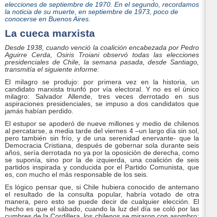
elecciones de septiembre de 1970. En el segundo, recordamos
la noticia de su muerte, en septiembre de 1973, poco de
conocerse en Buenos Aires.
La cueca marxista
Desde 1938, cuando venció la coalición encabezada por Pedro
Aguirre Cerda, Osiris Troiani observó todas las elecciones
presidenciales de Chile, la semana pasada, desde Santiago,
transmitía el siguiente informe:
El milagro se produjo: por primera vez en la historia, un
candidato marxista triunfó por vía electoral. Y no es el único
milagro: Salvador Allende, tres veces derrotado en sus
aspiraciones presidenciales, se impuso a dos candidatos que
jamás habían perdido.
El estupor se apoderó de nueve millones y medio de chilenos
al percatarse, a media tarde del viernes 4 –un largo día sin sol,
pero también sin frío, y de una serenidad enervante- que la
Democracia Cristiana, después de gobernar sola durante seis
años, sería derrotada no ya por la oposición de derecha, como
se suponía, sino por la de izquierda, una coalición de seis
partidos inspirada y conducida por el Partido Comunista, que
es, con mucho el más responsable de los seis.
Es lógico pensar que, si Chile hubiera conocido de antemano
el resultado de la consulta popular, habría votado de otra
manera, pero esto se puede decir de cualquier elección. El
hecho es que el sábado, cuando la luz del día se coló por las
cumbres de la Cordillera, los chilenos se miraron con asombro: