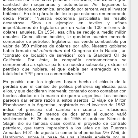
cantidad de maquinarias y automotores. Así logramos la
independencia económica, arrojando por tercera vez al invasor
británico”. En otro párrafo del texto que estamos rememorando
decía Perón: “Nuestra economía justicialista les resultó
desastrosa. Sirva un ejemplo: en textiles y afines
importábamos de Inglaterra por un valor de 100 millones de
dólares anuales. En 1954, esa cifra se redujo a medio millón
anuales. Como último bastión, le quedaba nuestro mercado
comprador de petróleo. Inglaterra nos vende combustible por
valor de 350 millones de dólares por año. Nuestro gobierno
había firmado
ad referéndum
del Congreso de la Nación, un
“contrato de locación de servicios” con la Standard Oil de
California. Por éste, la compañía norteamericana se
comprometía a explorar parte de nuestro subsuelo y extraer el
petróleo que hubiera, el que debía ser entregado en su
totalidad a YPF para su comercialización”.
Es posible que los ingleses hayan hecho el cálculo de la
pérdida que el cambio de política petrolera significaba para
ellos, y que decidieran intervenir, contando como contaban con
fuertes aliados en la marina de guerra argentina. Los hechos
parecen dar entera razón a estos asertos. El viaje de Milton
Eisenhower a la Argentina, registrado en el invierno de 1953,
indicó el principio del cambio en cuanto a relaciones
internacionales. En menos de dos años el cuadro varió
visiblemente. El 26 de mayo de 1955 el profesor Silenzi de
Stagni dio su famosa clase contra el proyecto de contrato
petrolero, que tanto impresionó a los jefes de las Fuerzas
Armadas. El 31 de agosto la comentó el periódico
Die Welt
, de
Hamburgo, sobre la base de una síntesis enviada por su