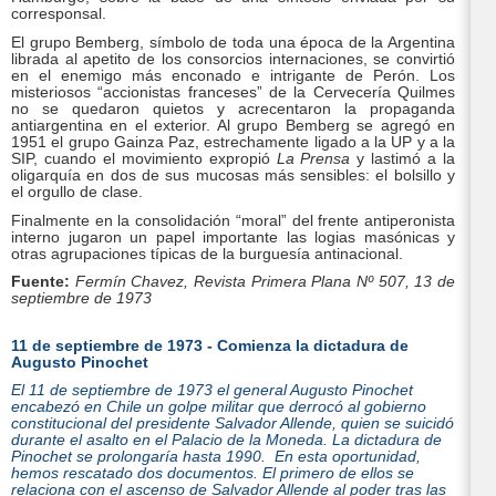
corresponsal.
El grupo Bemberg, símbolo de toda una época de la Argentina
librada al apetito de los consorcios internaciones, se convirtió
en el enemigo más enconado e intrigante de Perón. Los
misteriosos “accionistas franceses” de la Cervecería Quilmes
no se quedaron quietos y acrecentaron la propaganda
antiargentina en el exterior. Al grupo Bemberg se agregó en
1951 el grupo Gainza Paz, estrechamente ligado a la UP y a la
SIP, cuando el movimiento expropió
La Prensa
y lastimó a la
oligarquía en dos de sus mucosas más sensibles: el bolsillo y
el orgullo de clase.
Finalmente en la consolidación “moral” del frente antiperonista
interno jugaron un papel importante las logias masónicas y
otras agrupaciones típicas de la burguesía antinacional.
Fuente:
Fermín Chavez, Revista
Primera Plana Nº 507
, 13 de
septiembre de 1973
11 de septiembre de 1973 - Comienza la dictadura de
Augusto Pinochet
El 11 de septiembre de 1973 el general Augusto Pinochet
encabezó en Chile un golpe militar que derrocó al gobierno
constitucional del presidente Salvador Allende, quien se suicidó
durante el asalto en el Palacio de la Moneda. La dictadura de
Pinochet se prolongaría hasta 1990. En esta oportunidad,
hemos rescatado dos documentos. El primero de ellos se
relaciona con el ascenso de Salvador Allende al poder tras las