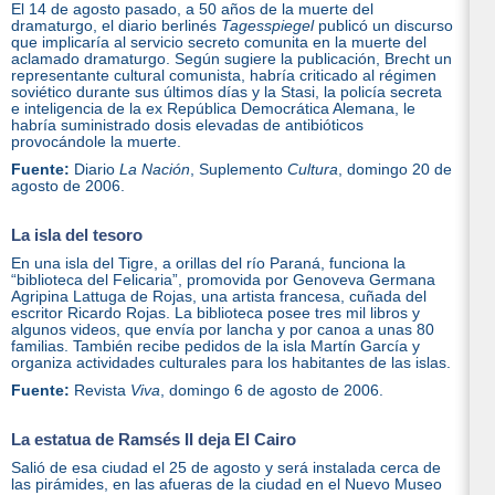
El 14 de agosto pasado, a 50 años de la muerte del
dramaturgo, el diario berlinés
Tagesspiegel
publicó un discurso
que implicaría al servicio secreto comunita en la muerte del
aclamado dramaturgo. Según sugiere la publicación, Brecht un
representante cultural comunista, habría criticado al régimen
soviético durante sus últimos días y la Stasi, la policía secreta
e inteligencia de la ex República Democrática Alemana, le
habría suministrado dosis elevadas de antibióticos
provocándole la muerte.
Fuente:
Diario
La Nación
, Suplemento
Cultura
, domingo 20 de
agosto de 2006.
La isla del tesoro
En una isla del Tigre, a orillas del río Paraná, funciona la
“biblioteca del Felicaria”, promovida por Genoveva Germana
Agripina Lattuga de Rojas, una artista francesa, cuñada del
escritor Ricardo Rojas. La biblioteca posee tres mil libros y
algunos videos, que envía por lancha y por canoa a unas 80
familias. También recibe pedidos de la isla Martín García y
organiza actividades culturales para los habitantes de las islas.
Fuente:
Revista
Viva
, domingo 6 de agosto de 2006.
La estatua de Ramsés II deja El Cairo
Salió de esa ciudad el 25 de agosto y será instalada cerca de
las pirámides, en las afueras de la ciudad en el Nuevo Museo