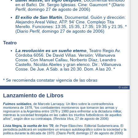
Bailet Masse, un siglo después
, Documental exhibido
en el Bafici. Dir. Sergio Iglesias. Cine: Gaumont * (Diario
Perfil
, domingo 27 de agosto de 2006)
El exilio de San Martín
,
Documental. Guión y dirección:
Alejandro Areal Vélez. ATP. 94’ Cine. Complejo Tita
Merello. Funciones: 13:35, 15:35, 17:35; 19:35 y 21:35. *
(Diario
Perfil,
domingo 27 de agosto de 2006)
Teatro
La revolución es un sueño eterno
, Teatro Regio Av.
Córdoba 6056. De David Viñas. Versión: Villanueva
Cosse. Con Manuel Callau, Norberto Díaz, Leandro
Castello, Nicolás Abeles y gran elenco. Dir.: Villanueva
Cosse. De Jue. A Sáb. a las 20.30. Dom. A las 20. *
* Se recomienda constatar vigencia de las obras
Θ subir
Lanzamiento de Libros
Fuimos soldados
, de Marcelo Larraquy. Un libro sobre la contraofensiva
montonera de 1978, “los combatientes montoneros que tomaron las armas y
regresaron a la Argentina entre 1978 y 1980 para enfrentar a la dictadura militar,
mientras la sociedad festejaba en las calles los triunfos futbolísticos de aquellos
años”, según dice su contratapa. (Revista
Viva
, 27 de agosto de 2006)
Lista Negra, la vuelta de los ’70
, de Pepe Eliaschev. Editorial Sudamericana. El
periodista publicará en septiembre un ensayo autobiográfico sobre la sociedad y la
política durante la década de 1970. (Diario
Perfil
, domingo 27 de agosto de 2006)