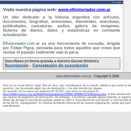
Θ subir
Visite nuestra página web:
www.elhistoriador.com.ar
Un sitio dedicado a la historia argentina con artículos,
documentos, biografías, entrevistas, efemérides, anécdotas,
publicidades, caricaturas, audios, galería de imágenes,
titulares de diarios, datos y estadísticas en constante
actualización.
Elhistoriador.com.ar
es una herramienta de consulta, dirigida
por Felipe Pigna, pensada para todos aquellos que creen que
revisar el pasado realmente vale la pena.
Suscríbase en forma gratuita a nuestra
Gaceta Histórica
Suscripción
-
Cancelación de suscripción
www.elhistoriador.com.ar
- Copyright © 2006
Este es un e-mail directo, legal, libre de virus, que consideramos de su interés, debido a que usted se 
nosotros, nos ha enviado algún tipo de información, o ha sido referido por alguien.
De acuerdo con la nueva Ley argentina Nº 26.032, cuyo texto se encuentra en:
http://infoleg.mecon.gov.ar/infolegInternet/anexos/105000-109999/107145/norma.htm
, la libre distribuci
por tratarse de propósitos de información. Sin embargo, si le hemos causado alguna molestia, le rogamos
desea dar de baja la suscripción gratuita, puede acceder a "Cancelación de suscripción" y será borrado 
de las 48 Hs. subsiguientes. Si continúa recibiendo información de nuestra organización, puede que esté 
mail diferente.