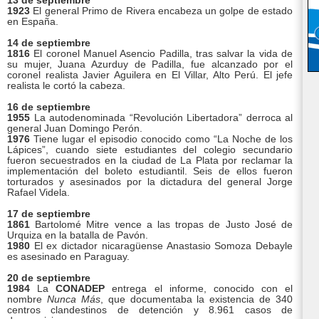
13 de septiembre
1923
El general Primo de Rivera encabeza un golpe de estado
en España.
14 de septiembre
1816
El coronel Manuel Asencio Padilla, tras salvar la vida de
su mujer, Juana Azurduy de Padilla, fue alcanzado por el
coronel realista Javier Aguilera en El Villar, Alto Perú. El jefe
realista le cortó la cabeza.
16 de septiembre
1955
La autodenominada “Revolución Libertadora” derroca al
general Juan Domingo Perón.
1976
Tiene lugar el episodio conocido como “La Noche de los
Lápices”, cuando siete estudiantes del colegio secundario
fueron secuestrados en la ciudad de La Plata por reclamar la
implementación del boleto estudiantil. Seis de ellos fueron
torturados y asesinados por la dictadura del general Jorge
Rafael Videla.
17 de septiembre
1861
Bartolomé Mitre vence a las tropas de Justo José de
Urquiza en la batalla de Pavón.
1980
El ex dictador nicaragüense Anastasio Somoza Debayle
es asesinado en Paraguay.
20 de septiembre
1984
La
CONADEP
entrega el informe, conocido con el
nombre
Nunca Más
, que documentaba la existencia de 340
centros clandestinos de detención y 8.961 casos de