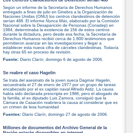
Según un informe de la Secretaría de Derechos Humanos
entregado a fines de julio en Ginebra a la Organización de
Naciones Unidas (ONU) los centros clandestinos de detención
serían 488. El informe
Nunca Más,
elaborado por la Comisión
Nacional sobre la Desaparición de Personas (Conadep) en
1984, determinaba la existencia de 156 de estos centros
durante la dictadura, pero desde esa fecha, la Secretaría de
Derechos Humanos recibió cerca de 1.800 testimonios que
permitieron avanzar en las investigaciones y llegar a
establecer esta nueva cifra de cárceles clandestinas. Todavía
hay otras 65 en proceso de revisión.
Fuente:
Diario
Clarín
, domingo 6 de agosto de 2006.
Se reabre el caso Hagelin
Se trata del asesinato de la joven sueca Dagmar Hagelin,
secuestrada el 27 de enero de 1977 por un grupo de tareas
encabezado por el ex capitán naval Alfredo Astiz. La causa
había sido declarada prescripta en 1986, pero el abogado de
la familia, el ex diputado Luis Zamora, consiguió que la
Cámara de Casación reabriera la causa al considerar que es
un crimen de lesa humanidad
Fuentes:
Diario
Clarín
, domingo 27 de agosto de 2006.
Millones de documentos del Archivo General de la
Nación estarán disponibles en
internet