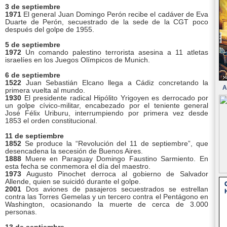
3 de septiembre
1971
El general Juan Domingo Perón recibe el cadáver de Eva
Duarte de Perón, secuestrado de la sede de la CGT poco
después del golpe de 1955.
5 de septiembre
1972
Un comando palestino terrorista asesina a 11 atletas
israelíes en los Juegos Olímpicos de Munich.
6 de septiembre
1522
Juan Sebastián Elcano llega a Cádiz concretando la
A
primera vuelta al mundo.
1930
El presidente radical Hipólito Yrigoyen es derrocado por
un golpe cívico-militar, encabezado por el teniente general
José Félix Uriburu, interrumpiendo por primera vez desde
1853 el orden constitucional.
11 de septiembre
1852
Se produce la “Revolución del 11 de septiembre”, que
desencadena la secesión de Buenos Aires.
1888
Muere en Paraguay Domingo Faustino Sarmiento. En
esta fecha se conmemora el día del maestro.
1973
Augusto Pinochet derroca al gobierno de Salvador
Allende, quien se suicidó durante el golpe.
2001
Dos aviones de pasajeros secuestrados se estrellan
contra las Torres Gemelas y un tercero contra el Pentágono en
Washington, ocasionando la muerte de cerca de 3.000
personas.