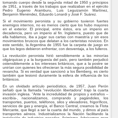
tomando cuerpo desde la segunda mitad de 1950 y principios
de 1951, a través de los trabajos que realizaban en el ejército
Pedro Eugenio Aramburu, Luis Leguizamón Martínez,
Benjamín Menéndez, Eduardo Lonardi y José F. Suárez.
Si el movimiento peronista y su gobierno tuvieron fuertes
enemigos internos, no es menos cierto que los hubo mayores
en el exterior. El principal, entre éstos, era un imperio en
decadencia, pero un imperio al fin. Inglaterra, puesto que de
ella hablamos, iba a jugar sus cartas con maestría y sin esos
movimientos bruscos que delatan a los carteristas novicios. En
este sentido, la Argentina de 1955 fue la carpeta de juego en
que los legos debieron enfrentar, con desventaja, a los fulleros.
La revolución peronista hirió sensiblemente a las minorías
oligárquicas y a la burguesía del país, pero también perjudicó
ostensiblemente a los intereses británicos, que a la postre se
unirían con quienes les ofrecieran la más segura posibilidad de
revancha. Si es verdad que sancionó a los Bemberg, es cierto
también que lesionó duramente la esfera de influencia de los
británicos.
En un olvidado artículo periodístico, de 1957, Juan Perón
señaló que la llamada “revolución libertadora” trajo la cuarta
invasión inglesa. “Ante la incredulidad de propios y extraños –
escribía-, nacionalizamos, comprando y pagándoles, los
transportes, puertos, teléfonos, silos y elevadores, frigoríficos,
servicios de gas y energía, el Banco Central, creamos la Flota
Mercante, que llegó a ser la cuarta del mundo, y dimos al país
transportes aéreos. Industrializamos la Nación facilitando la
instalación de industrias pesadas. Asimismo, fabricamos gran