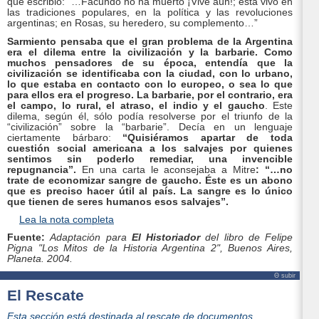
que escribió: “…Facundo no ha muerto ¡Vive aún!; está vivo en
las tradiciones populares, en la política y las revoluciones
argentinas; en Rosas, su heredero, su complemento…”
Sarmiento pensaba que el gran problema de la Argentina
era el dilema entre la civilización y la barbarie. Como
muchos pensadores de su época, entendía que la
civilización se identificaba con la ciudad, con lo urbano,
lo que estaba en contacto con lo europeo, o sea lo que
para ellos era el progreso. La barbarie, por el contrario, era
el campo, lo rural, el atraso, el indio y el gaucho
. Este
dilema, según él, sólo podía resolverse por el triunfo de la
“civilización” sobre la “barbarie”. Decía en un lenguaje
ciertamente bárbaro:
“Quisiéramos apartar de toda
cuestión social americana a los salvajes por quienes
sentimos sin poderlo remediar, una invencible
repugnancia”.
En una carta le aconsejaba a Mitre
: “…no
trate de economizar sangre de gaucho. Éste es un abono
que es preciso hacer útil al país. La sangre es lo único
que tienen de seres humanos esos salvajes”.
Lea la nota completa
Fuente:
Adaptación para
El Historiador
del libro de Felipe
Pigna "Los Mitos de la Historia Argentina 2", Buenos Aires,
Planeta. 2004.
Θ subir
El Rescate
Esta sección está destinada al rescate de documentos