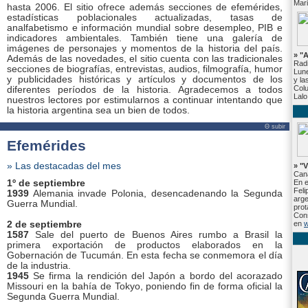
Mari
hasta 2006. El sitio ofrece además secciones de efemérides,
estadísticas poblacionales actualizadas, tasas de
analfabetismo e información mundial sobre desempleo, PIB e
indicadores ambientales. También tiene una galería de
imágenes de personajes y momentos de la historia del país.
» "
Además de las novedades, el sitio cuenta con las tradicionales
Radi
secciones de biografías, entrevistas, audios, filmografía, humor
Lune
y publicidades históricas y artículos y documentos de los
y la
Colu
diferentes períodos de la historia. Agradecemos a todos
Lalo
nuestros lectores por estimularnos a continuar intentando que
la historia argentina sea un bien de todos.
Θ subir
Efemérides
» Las destacadas del mes
» "V
Cana
1º de septiembre
En e
Feli
1939
Alemania invade Polonia, desencadenando la Segunda
arge
Guerra Mundial.
prot
Cons
2 de septiembre
en
w
1587
Sale del puerto de Buenos Aires rumbo a Brasil la
primera exportación de productos elaborados en la
Gobernación de Tucumán. En esta fecha se conmemora el día
de la industria.
1945
Se firma la rendición del Japón a bordo del acorazado
Missouri en la bahía de Tokyo, poniendo fin de forma oficial la
Segunda Guerra Mundial.