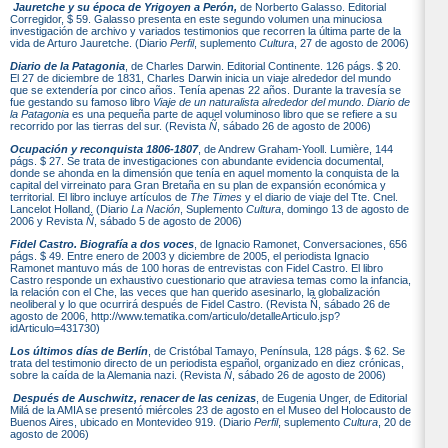
Jauretche y su época de Yrigoyen a Perón,
de Norberto Galasso. Editorial
Corregidor, $ 59. Galasso presenta en este segundo volumen una minuciosa
investigación de archivo y variados testimonios que recorren la última parte de la
vida de Arturo Jauretche. (Diario
Perfil
, suplemento
Cultura
, 27 de agosto de 2006)
Diario de la Patagonia
, de Charles Darwin. Editorial Continente. 126 págs. $ 20.
El 27 de diciembre de 1831, Charles Darwin inicia un viaje alrededor del mundo
que se extendería por cinco años. Tenía apenas 22 años. Durante la travesía se
fue gestando su famoso libro
Viaje de un naturalista alrededor del mundo
.
Diario de
la Patagonia
es una pequeña parte de aquel voluminoso libro que se refiere a su
recorrido por las tierras del sur. (Revista
Ñ
, sábado 26 de agosto de 2006)
Ocupación y reconquista 1806-1807
, de Andrew Graham-Yooll. Lumière, 144
págs. $ 27. Se trata de investigaciones con abundante evidencia documental,
donde se ahonda en la dimensión que tenía en aquel momento la conquista de la
capital del virreinato para Gran Bretaña en su plan de expansión económica y
territorial. El libro incluye artículos de
The Times
y el diario de viaje del Tte. Cnel.
Lancelot Holland. (Diario
La Nación
, Suplemento
Cultura
, domingo 13 de agosto de
2006 y Revista
Ñ
, sábado 5 de agosto de 2006)
Fidel Castro. Biografía a dos voces
, de Ignacio Ramonet, Conversaciones, 656
págs. $ 49. Entre enero de 2003 y diciembre de 2005, el periodista Ignacio
Ramonet mantuvo más de 100 horas de entrevistas con Fidel Castro. El libro
Castro responde un exhaustivo cuestionario que atraviesa temas como la infancia,
la relación con el Che, las veces que han querido asesinarlo, la globalización
neoliberal y lo que ocurrirá después de Fidel Castro. (Revista Ñ, sábado 26 de
agosto de 2006, http://www.tematika.com/articulo/detalleArticulo.jsp?
idArticulo=431730)
Los últimos días de Berlín
, de Cristóbal Tamayo, Península, 128 págs. $ 62. Se
trata del testimonio directo de un periodista español, organizado en diez crónicas,
sobre la caída de la Alemania nazi. (Revista
Ñ
, sábado 26 de agosto de 2006)
Después de Auschwitz, renacer de las cenizas
, de Eugenia Unger, de Editorial
Milá de la AMIA se presentó miércoles 23 de agosto en el Museo del Holocausto de
Buenos Aires, ubicado en Montevideo 919. (Diario
Perfil
, suplemento
Cultura
, 20 de
agosto de 2006)