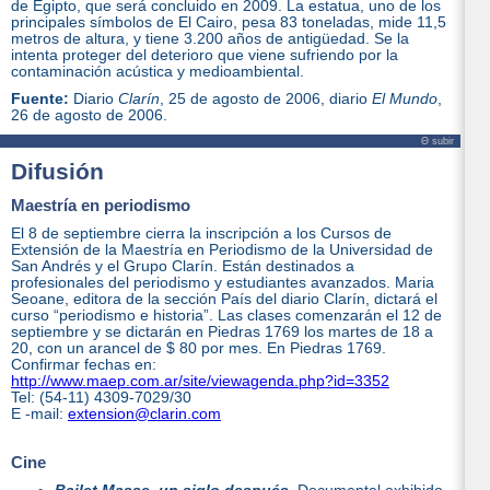
de Egipto, que será concluido en 2009. La estatua, uno de los
principales símbolos de El Cairo, pesa 83 toneladas, mide 11,5
metros de altura, y tiene 3.200 años de antigüedad. Se la
intenta proteger del deterioro que viene sufriendo por la
contaminación acústica y medioambiental.
Fuente:
Diario
Clarín
, 25 de agosto de 2006, diario
El Mundo
,
26 de agosto de 2006.
Θ subir
Difusión
Maestría en periodismo
El 8 de septiembre cierra la inscripción a los Cursos de
Extensión de la Maestría en Periodismo de la Universidad de
San Andrés y el Grupo Clarín. Están destinados a
profesionales del periodismo y estudiantes avanzados. Maria
Seoane, editora de la sección País del diario Clarín, dictará el
curso “periodismo e historia”. Las clases comenzarán el 12 de
septiembre y se dictarán en Piedras 1769 los martes de 18 a
20, con un arancel de $ 80 por mes. En Piedras 1769.
Confirmar fechas en:
http://www.maep.com.ar/site/viewagenda.php?id=3352
Tel: (54-11) 4309-7029/30
E -mail:
extension@clarin.com
Cine