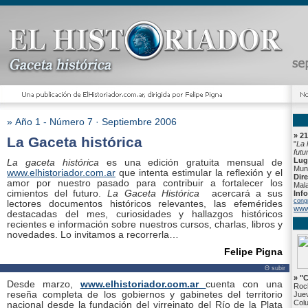
» Año 1 - Número 7 · Septiembre 2006
» 21
La Gaceta histórica
"
La 
futu
Lug
La gaceta histórica
es una edición gratuita mensual de
Muni
www.elhistoriador.com.ar
que intenta estimular la reflexión y el
Dir
amor por nuestro pasado para contribuir a fortalecer los
Mal
cimientos del futuro.
La Gaceta Histórica
acercará a sus
Inf
cong
lectores documentos históricos relevantes, las efemérides
www
destacadas del mes, curiosidades y hallazgos históricos
recientes e información sobre nuestros cursos, charlas, libros y
novedades. Lo invitamos a recorrerla…
Felipe Pigna
Θ subir
» "
Desde marzo,
www.elhistoriador.com.ar
cuenta con una
Roc
reseña completa de los gobiernos y gabinetes del territorio
Juev
Colu
nacional desde la fundación del virreinato del Río de la Plata