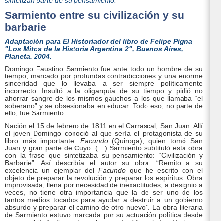
sintetizan parte de su pensamiento.
Sarmiento entre su civilización y su
barbarie
Adaptación para
El Historiador
del libro de Felipe Pigna
"Los Mitos de la Historia Argentina 2", Buenos Aires,
Planeta. 2004.
Domingo Faustino Sarmiento fue ante todo un hombre de su
tiempo, marcado por profundas contradicciones y una enorme
sinceridad que lo llevaba a ser siempre políticamente
incorrecto. Insultó a la oligarquía de su tiempo y pidió no
ahorrar sangre de los mismos gauchos a los que llamaba “el
soberano” y se obsesionaba en educar. Todo eso, no parte de
ello, fue Sarmiento.
Nación el 15 de febrero de 1811 en el Carrascal, San Juan. Allí
el joven Domingo conoció al que sería el protagonista de su
libro más importante:
Facundo
(Quiroga), quien tomó San
Juan y gran parte de Cuyo. (…) Sarmiento subtituló esta obra
con la frase que sintetizaba su pensamiento: “Civilización y
Barbarie”. Así describía el autor su obra: “Remito a su
excelencia un ejemplar del
Facundo
que he escrito con el
objeto de preparar la revolución y preparar los espíritus. Obra
improvisada, llena por necesidad de inexactitudes, a designio a
veces, no tiene otra importancia que la de ser uno de los
tantos medios tocados para ayudar a destruir a un gobierno
absurdo y preparar el camino de otro nuevo”. La obra literaria
de Sarmiento estuvo marcada por su actuación política desde