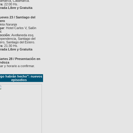
amarca, Catamarca.
ra
: 22:00 Hs.
rada Libre y Gratuita
ueves 23 / Santiago del
ero
jeta Naranja
gar
: Hotel Carlos V, Salón
l.
ección
: Avellaneda esq.
ependencia, Santiago del
ero, Santiago del Estero.
ra
: 21:30 Hs.
rada Libre y Gratuita
artes 28 / Presentación en
ndoza
ar y horario a confirmar.
lgo habrán hecho": nuevos
episodios