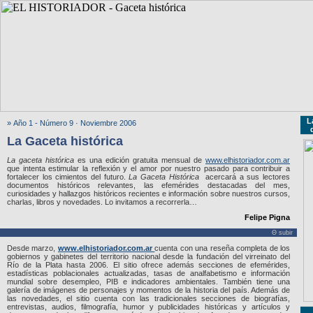
L
» Año 1 - Número 9 · Noviembre 2006
La Gaceta histórica
La gaceta histórica
es una edición gratuita mensual de
www.elhistoriador.com.ar
que intenta estimular la reflexión y el amor por nuestro pasado para contribuir a
fortalecer los cimientos del futuro.
La Gaceta Histórica
acercará a sus lectores
documentos históricos relevantes, las efemérides destacadas del mes,
curiosidades y hallazgos históricos recientes e información sobre nuestros cursos,
charlas, libros y novedades. Lo invitamos a recorrerla…
Felipe Pigna
Θ subir
Desde marzo,
www.elhistoriador.com.ar
cuenta con una reseña completa de los
gobiernos y gabinetes del territorio nacional desde la fundación del virreinato del
Río de la Plata hasta 2006. El sitio ofrece además secciones de efemérides,
estadísticas poblacionales actualizadas, tasas de analfabetismo e información
mundial sobre desempleo, PIB e indicadores ambientales. También tiene una
galería de imágenes de personajes y momentos de la historia del país. Además de
las novedades, el sitio cuenta con las tradicionales secciones de biografías,
entrevistas, audios, filmografía, humor y publicidades históricas y artículos y