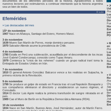
documentos de los diferentes períodos de la historia. Agradecemos a todos
nuestros lectores por estimularnos a continuar intentando que la historia argentina
»
J
sea un bien de todos.
Us
Pre
Θ subir
Lu
Ush
Efemérides
Dir
Fue
» Las destacadas del mes
Ho
Ent
1Âº de noviembre
pa
1907
Nace en Añatuya, Santiago del Estero, Homero Manzi.
PO
3 de noviembre
1639
Muere San Martín de Porres, monje dominico peruano.
»
M
1970
Salvador Allende asume la presidencia de Chile.
en
Pre
4 de noviembre
Lu
1780
Estalla en Perú una sublevación, acaudillada por el descendiente de los incas
Dir
José Gabriel Condorcanqui, conocido como Tupac Amaru.
Aut
1979
Comienza la "crisis de los rehenes" cuando un grupo radical iraní toma la
Bue
Embajada de Estados Unidos en Irán.
Ho
Ent
7 de noviembre
1810
El general Antonio González Balcarce vence a los realistas en Suipacha, la
»
V
primera victoria de la Revolución.
Ro
Pre
9 de noviembre
Org
1799
Se produce un golpe de estado en Francia tras el cual Napoleón Bonaparte y
Sap
sus compañeros eliminaron el directorio y establecieron un nuevo régimen, el
Lu
Consulado.
Ber
1914
El doctor Luis Agote realiza la primera transfusión de sangre nitratada en el
Dir
país.
Jua
1989
Cae el Muro de Berlín en la República Democrática Alemana (RDA).
Ho
Ent
10 de noviembre
1834
Nace en San Martín, Buenos Aires, José Hernández, autor de Martín Fierro.