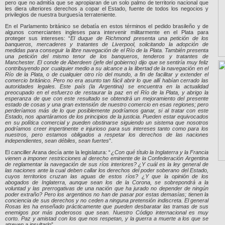
pero que no admitía que se apropiaran de un solo palmo de territorio nacional que
les diera ulteriores derechos a copar el Estado, fuente de todos los negocios y
privilegios de nuestra burguesía terrateniente.
En el Parlamento británico se debatía en estos términos el pedido brasileño y de
algunos comerciantes ingleses para intervenir militarmente en el Plata para
proteger sus intereses: “
El duque de Richmond presenta una petición de los
banqueros, mercaderes y tratantes de Liverpool, solicitando la adopción de
medidas para conseguir la libre navegación de el Río de la Plata. También presenta
una petición del mismo tenor de los banqueros, tenderos y tratantes de
Manchester. El conde de Aberdeen (jefe del gobierno) dijo que se sentiría muy feliz
contribuyendo por cualquier medio a su alcance a la libertad de la navegación en el
Río de la Plata, o de cualquier otro río del mundo, a fin de facilitar y extender el
comercio británico. Pero no era asunto tan fácil abrir lo que allí habían cerrado las
autoridades legales. Este país (la Argentina) se encuentra en la actualidad
preocupado en el esfuerzo de restaurar la paz en el Río de la Plata, y abrigo la
esperanza de que con este resultado se obtendrá un mejoramiento del presente
estado de cosas y una gran extensión de nuestro comercio en esas regiones; pero
perderíamos más de lo que posiblemente podríamos ganar, si al tratar con este
Estado, nos apartáramos de los principios de la justicia. Pueden estar equivocados
en su política comercial y pueden obstinarse siguiendo un sistema que nosotros
podríamos creer impertinente e injurioso para sus intereses tanto como para los
nuestros, pero estamos obligados a respetar los derechos de las naciones
independientes, sean débiles, sean fuertes
”.
El canciller Arana decía ante la legislatura: “
¿Con qué título la Inglaterra y la Francia
vienen a imponer restricciones al derecho eminente de la Confederación Argentina
de reglamentar la navegación de sus ríos interiores? ¿Y cuál es la ley general de
las naciones ante la cual deben callar los derechos del poder soberano del Estado,
cuyos territorios cruzan las aguas de estos ríos? ¿Y que la opinión de los
abogados de Inglaterra, aunque sean los de la Corona, se sobrepondrá a la
voluntad y las prerrogativas de una nación que ha jurado no depender de ningún
poder extraño? Pero los argentinos no han de pasar por estas demasías; tienen la
conciencia de sus derechos y no ceden a ninguna pretensión indiscreta. El general
Rosas les ha enseñado prácticamente que pueden desbaratar las tramas de sus
enemigos por más poderosos que sean. Nuestro Código internacional es muy
corto. Paz y amistad con los que nos respetan, y la guerra a muerte a los que se
atreven a insultarlo
”.