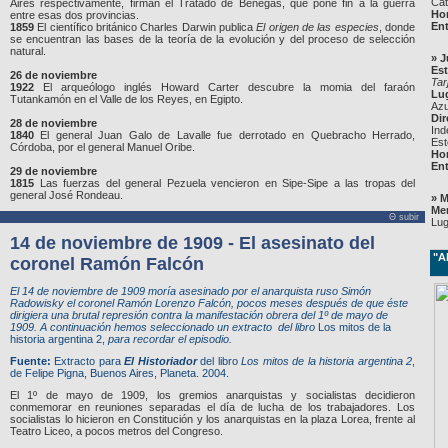
Cat
Aires respectivamente, firman el Tratado de Benegas, que pone fin a la guerra
Ho
entre esas dos provincias.
Ent
1859
El científico británico Charles Darwin publica
El origen de las especies
, donde
se encuentran las bases de la teoría de la evolución y del proceso de selección
natural.
»
J
Est
26 de noviembre
Tar
1922
El arqueólogo inglés Howard Carter descubre la momia del faraón
Lu
Tutankamón en el Valle de los Reyes, en Egipto.
Azu
Dir
28 de noviembre
Ind
1840
El general Juan Galo de Lavalle fue derrotado en Quebracho Herrado,
Est
Córdoba, por el general Manuel Oribe.
Ho
Ent
29 de noviembre
1815
Las fuerzas del general Pezuela vencieron en Sipe-Sipe a las tropas del
general José Rondeau.
»
M
Me
Θ subir
Lug
14 de noviembre de 1909 - El asesinato del
"A
coronel Ramón Falcón
El 14 de noviembre de 1909 moría asesinado por el anarquista ruso Simón
Radowisky el coronel Ramón Lorenzo Falcón, pocos meses después de que éste
dirigiera una brutal represión contra la manifestación obrera del 1º de mayo de
1909. A continuación hemos seleccionado un extracto del libro
Los mitos de la
historia argentina 2,
para recordar el episodio.
Fuente:
Extracto para
El Historiador
del libro
Los mitos de la historia argentina 2
,
de Felipe Pigna, Buenos Aires, Planeta. 2004.
El 1º de mayo de 1909, los gremios anarquistas y socialistas decidieron
conmemorar en reuniones separadas el día de lucha de los trabajadores. Los
socialistas lo hicieron en Constitución y los anarquistas en la plaza Lorea, frente al
Teatro Liceo, a pocos metros del Congreso.