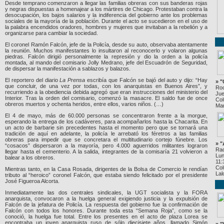
Desde temprano comenzaron a llegar las familias obreras con sus banderas rojas
y negras dispuestas a homenajear a los mártires de Chicago. Protestaban contra la
desocupación, los bajos salarios y la indiferencia del gobierno ante los problemas
sociales de la mayoría de la población. Durante el acto se sucedieron en el uso de
la palabra encendidos oradores, hombres y mujeres que invitaban a la rebelión y a
organizarse para cambiar la sociedad.
El coronel Ramón Falcón, jefe de la Policía, desde su auto, observaba atentamente
la reunión. Muchos manifestantes lo insultaron al reconocerlo y volaron algunas
piedras. Falcón dirigió personalmente la represión y dio la orden a la policía
montada, al mando del comisario Jolly Medrano, jefe del Escuadrón de Seguridad,
de dispersar la manifestación a sablazos y balazos.
El reportero del diario
La Prensa
escribía que Falcón se bajó del auto y dijo: “Hay
» "
que concluir, de una vez por todas, con los anarquistas en Buenos Aires”, y
Roc
recurriendo a la obediencia debida agregó que eran instrucciones del ministerio del
Jue
Interior. Tras la orden del comisario, comenzó la masacre. El saldo fue de once
Col
obreros muertos y ochenta heridos, entre ellos, varios niños. (…)
Mar
El 4 de mayo, más de 60.000 personas se concentraron frente a la morgue,
esperando la entrega de los cadáveres, para acompañarlos hasta la Chacarita. En
un acto de barbarie sin precedentes hasta el momento pero que se tornará una
tradición de aquí en adelante, la policía le arrebató los féretros a las familias
obreras para impedir que se concretara el multitudinario cortejo fúnebre. Los
» 
“cosacos” dispersaron a la mayoría, pero 4.000 aguerridos militantes lograron
Rad
llegar hasta el cementerio. A la salida, integrantes de la comisaría 21 volvieron a
Lun
balear a los obreros.
11:
Col
Mientras tanto, en la Casa Rosada, dirigentes de la Bolsa de Comercio le rendían
Lal
tributo al “heroico” coronel Falcón, que estaba siendo felicitado por el presidente
José Figueroa Alcorta.
Inmediatamente las dos centrales sindicales, la UGT socialista y la FORA
anarquista, convocaron a la huelga general exigiendo justicia y la expulsión de
Falcón de la jefatura de Policía. La respuesta del gobierno fue la confirmación de
Falcón con todos los honores. Durante toda esta “Semana Roja”, como se la
conoció, la huelga fue total. Entre los presentes en el acto de plaza Lorea se
encontraba un joven anarquista ruso de sólo diecisiete años, llamado Simón