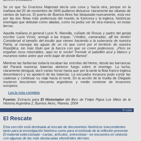
Se ve que Su Graciosa Majestad decía una cosa y hacía otra, porque en la
mañana del 20 de noviembre de 1845 pudieron divisarse claramente las siluetas de
cientos de barcos. El puerto de Buenos Aires fue bloqueado nuevamente, esta vez
por las dos flotas más poderosas del mundo, la francesa y la inglesa, históricas
enemigas que debutan como aliadas, como no podía ser de otra manera, en estas
tierras.
Aquella mañana el general Lucio N. Mansilla, cuñado de Rosas y padre del genial
escritor Lucio Víctor, arengó a las tropas: “
¡Vedlos, camaradas, allí los tenéis!
Considerad el tamaño del insulto que vienen haciendo a la soberanía de nuestra
Patria, al navegar las aguas de un río que corre por el territorio de nuestra
República, sin más título que la fuerza con que se creen poderosos. ¡Pero se
engañan esos miserables, aquí no lo serán! Tremole el pabellón azul y blanco y
muramos todos antes que verlo bajar de donde flamea
”.
Mientras las fanfarrias todavía tocaban las estrofas del himno, desde las barrancas
del Paraná nuestras baterías abrieron fuego sobre el enemigo. La lucha,
claramente desigual, duró varias horas hasta que por la tarde la flota franco-inglesa
desembarcó y se apoderó de las baterías. La escuadra invasora pudo cortar las
cadenas y continuar su viaje hacia el norte. En la acción de la Vuelta de Obigado
murieron doscientos cincuenta argentinos y medio centenar de invasores
europeos.
Lea la nota completa
Fuente:
Extracto para
El Historiador
del libro de Felipe Pigna
Los Mitos de la
Historia Argentina 2
, Buenos Aires, Planeta. 2004
Θ subir
El Rescate
Esta sección está destinada al rescate de documentos históricos trascendentes
tanto para la investigación histórica como para el estímulo de la reflexión presente.
El material seleccionado –cartas, artículos, entrevistas– se encuentra en sintonía
con algunas de las más destacadas efemérides del mes.