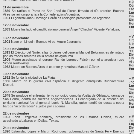
Se conmemora en esta fecha el día de la tradición.
»
J
Có
11 de noviembre
Pre
1859
Se ratifica el Pacto de San José de Flores firmado el día anterior. Buenos
Lu
Aires se reincorporaría a la Confederación Argentina.
Din
1951
El general Juan Domingo Perón es reelegido presidente de Argentina.
Dir
Ho
12 de noviembre
Ent
1863
Muere fusilado el caudillo riojano general Ãngel "Chacho" Vicente Peñaloza.
»
V
13 de noviembre
Org
1901
Nace en Lincoln, Buenos Aires, Arturo Jauretche.
la 
Lu
14 de noviembre
"SC
1813
El Ejército del Norte, a las órdenes del general Manuel Belgrano, es derrotado
Dir
por las tropas realistas en la batalla de Ayohuma.
Lib
1909
Muere asesinado el coronel Ramón Lorenzo Falcón por el anarquista ruso
Air
Simón Radowisky.
Ho
1962
Muere en Buenos Aires el escritor y novelista Manuel Gálvez.
Ent
19 de noviembre
1882
Se funda la ciudad de La Plata.
»
M
1936
Muere en la guerra civil española el dirigente anarquista Buenaventura
Tar
Durruti.
Lu
Sal
20 de noviembre
Dir
1845
Se produce el enfrentamiento conocido como la Vuelta de Obligado, cerca de
esq
San Pedro, contra las fuerzas anglofrancesas. El encargado de la defensa del
Rio
territorio nacional fue el general Lucio N. Mansilla, quien tendió de costa a costa
Ho
barcos "acorderados" sujetos por cadenas.
Ent
22 de noviembre
»
M
1963
John Fitzgerald Kennedy, presidente de los Estados Unidos, muere
Tar
asesinado a balazos en Dallas, Texas.
Lu
Dir
24 de noviembre
Fer
1820
Estanislao López y Martín Rodríguez, gobernadores de Santa Fe y Buenos