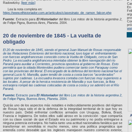
» "
Radowitzky.
[leer más]
Can
En 
Lea la nota completa en:
Fel
https://www.elhistoriador.com.ar/articulos/c/asesinato_de_ramon_falcon.php
arg
pro
Fuente
: Extracto para
El Historiador
del libro
Los mitos de la historia argentina 2
,
Con
de Felipe Pigna, Buenos Aires, Planeta. 2004.
pró
www
20 de noviembre de 1845 - La vuelta de
obligado
El 20 de noviembre de 1845, siendo el general Juan Manuel de Rosas responsable
de las Relaciones Exteriores del territorio nacional, tuvo lugar el enfrentamiento
con fuerzas anglofrancesas conocido como la Vuelta de Obligado, cerca de San
Pedro. La escuadra anglofrancesa intentaba obtener la libre navegación del río
Paraná para auxiliar a Corrientes, provincia opositora al gobierno de Rosas. Esto
permitiría que la sitiada Montevideo pudiera comerciar tanto con Paraguay como
con las provincias del litoral. El encargado de la defensa del territorio nacional fue el
general Lucio N. Mansilla, quien tendió de costa a costa barcos “acorderados”
sujetos por cadenas. La escuadra invasora contaba con fuerzas muy superiores a
las locales. A pesar de la heroica resistencia de Mansilla y sus fuerzas, la flota
extranjera rompió las cadenas colocadas de costa a costa y se adentró en el Río
Paraná.
Fuente:
Extracto para
El Historiador
del libro
Los mitos de la historia argentina 2
,
de Felipe Pigna, Buenos Aires, Planeta. 2004.
Quizás uno de los aspectos más notables e indiscutidamente positivos del régimen
de Rosas haya sido el de la defensa de la integridad territorial de lo que hoy es
nuestro país. Debió enfrentar conflictos armados con Uruguay, Bolivia, Brasil,
A
Francia e Inglaterra. De todos ellos salió airoso en la convicción –que compartía
con su clase social- de que el Estado era su patrimonio y no podía entregarse a
ninguna potencia extranjera. No había tanto una actitud nacionalista fanática que se
transformar en xenofobia ni mucho menos, sino una política pragmática que
entendía como deseable que los ingleses manejasen nuestro comercio exterior,