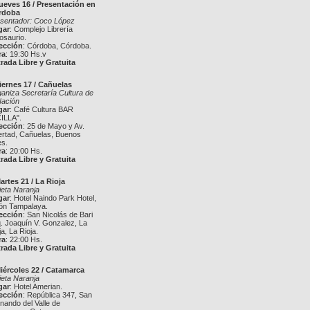
ueves 16 / Presentación en
rdoba
sentador: Coco López
gar
: Complejo Librería
osaurio.
ección
: Córdoba, Córdoba.
ra
: 19:30 Hs.v
rada Libre y Gratuita
iernes 17 / Cañuelas
aniza Secretaría Cultura de
Nación
gar
: Café Cultura BAR
ILLA".
ección
: 25 de Mayo y Av.
ertad, Cañuelas, Buenos
es.
ra
: 20:00 Hs.
rada Libre y Gratuita
artes 21 / La Rioja
jeta Naranja
gar
: Hotel Naindo Park Hotel,
ón Tampalaya.
ección
: San Nicolás de Bari
. Joaquín V. Gonzalez, La
ja, La Rioja.
ra
: 22:00 Hs.
rada Libre y Gratuita
iércoles 22 / Catamarca
jeta Naranja
gar
: Hotel Amerian.
ección
: República 347, San
nando del Valle de