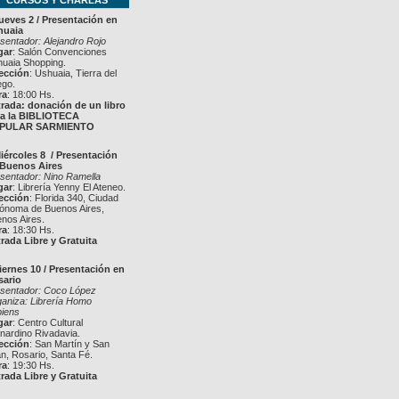
CURSOS Y CHARLAS
ueves 2 / Presentación en
huaia
sentador: Alejandro Rojo
gar
: Salón Convenciones
uaia Shopping.
ección
: Ushuaia, Tierra del
go.
ra
: 18:00 Hs.
rada: donación de un libro
ra la BIBLIOTECA
PULAR SARMIENTO
iércoles 8 / Presentación
 Buenos Aires
sentador: Nino Ramella
gar
: Librería Yenny El Ateneo.
ección
: Florida 340, Ciudad
ónoma de Buenos Aires,
nos Aires.
ra
: 18:30 Hs.
rada Libre y Gratuita
iernes 10 / Presentación en
sario
sentador: Coco López
aniza: Librería Homo
iens
gar
: Centro Cultural
nardino Rivadavia.
ección
: San Martín y San
n, Rosario, Santa Fé.
ra
: 19:30 Hs.
rada Libre y Gratuita