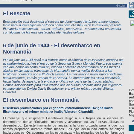
Con
Θ subir
jun
El Rescate
C
AR
Esta sección está destinada al rescate de documentos históricos trascendentes
tanto para la investigación histórica como para el estímulo de la reflexión presente.
El material seleccionado –cartas, artículos, entrevistas– se encuentra en sintonía
con algunas de las más destacadas efemérides del mes.
6 de junio de 1944 - El desembarco en
Normandía
El 6 de junio de 1944 pasó a la historia como el símbolo de la liberación europea del
avasallamiento nazi en el marco de la Segunda Guerra Mundial. Fue precisamente
ese día, conocido como “Día D”, cuando comenzó el desembarco de las fuerzas
aliadas en las playas francesas de Normandía con la misión de liberar a los
territorios ocupados por el III Reich alemán. La movilización militar emprendida fue,
hasta entonces, la más grande de la historia. La contraofensiva aliada conduciría,
hacia finales de agosto, a la entrada en París por parte de las tropas aliadas.
Hemos seleccionado para esta edición dos discursos pronunciados por el general
estadounidense Dwight David Eisenhower y el primer ministro inglés Winston
Des
Churchill.
Bou
pat
El desembarco en Normandía
pod
lib
Discursos pronunciados por el general estadounidense Dwight David
D’A
Eisenhower y el primer ministro inglés Winston Churchill.
Pig
Mig
El mensaje que el general Eisenhower dirigió a sus tropas en la víspera del
A
desembarco decía: “Soldados, marinos y aviadores de las fuerzas aliadas de
desembarco. En este momento os lanzáis a la gran cruzada para la que nos
hemos preparado durante tantos meses. Los ojos del mundo entero se dirigen
hacia vosotros. Os acompañan las esperanzas y las plegarias de los hombres que