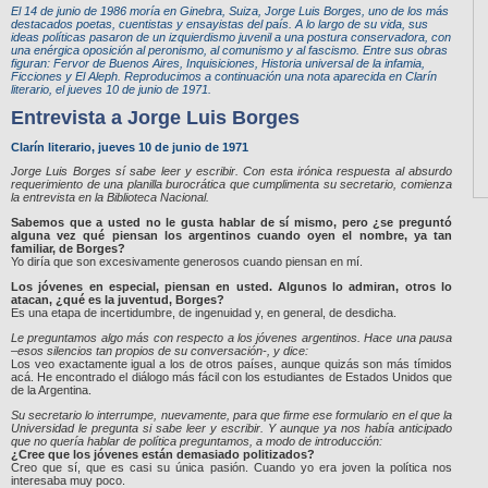
El 14 de junio de 1986 moría en Ginebra, Suiza, Jorge Luis Borges, uno de los más
destacados poetas, cuentistas y ensayistas del país. A lo largo de su vida, sus
ideas políticas pasaron de un izquierdismo juvenil a una postura conservadora, con
una enérgica oposición al peronismo, al comunismo y al fascismo. Entre sus obras
figuran: Fervor de Buenos Aires, Inquisiciones, Historia universal de la infamia,
Ficciones y El Aleph. Reproducimos a continuación una nota aparecida en Clarín
literario, el jueves 10 de junio de 1971.
Entrevista a Jorge Luis Borges
Clarín literario, jueves 10 de junio de 1971
Jorge Luis Borges sí sabe leer y escribir. Con esta irónica respuesta al absurdo
requerimiento de una planilla burocrática que cumplimenta su secretario, comienza
la entrevista en la Biblioteca Nacional.
Sabemos que a usted no le gusta hablar de sí mismo, pero ¿se preguntó
alguna vez qué piensan los argentinos cuando oyen el nombre, ya tan
familiar, de Borges?
Yo diría que son excesivamente generosos cuando piensan en mí.
Los jóvenes en especial, piensan en usted. Algunos lo admiran, otros lo
atacan, ¿qué es la juventud, Borges?
Es una etapa de incertidumbre, de ingenuidad y, en general, de desdicha.
Le preguntamos algo más con respecto a los jóvenes argentinos. Hace una pausa
–esos silencios tan propios de su conversación-, y dice:
Los veo exactamente igual a los de otros países, aunque quizás son más tímidos
acá. He encontrado el diálogo más fácil con los estudiantes de Estados Unidos que
de la Argentina.
Su secretario lo interrumpe, nuevamente, para que firme ese formulario en el que la
Universidad le pregunta si sabe leer y escribir. Y aunque ya nos había anticipado
que no quería hablar de política preguntamos, a modo de introducción:
¿Cree que los jóvenes están demasiado politizados?
Creo que sí, que es casi su única pasión. Cuando yo era joven la política nos
interesaba muy poco.