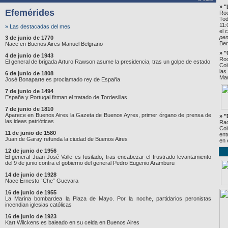
» 
Efemérides
Roc
Tod
11:
» Las destacadas del mes
el 
pe
3 de junio de 1770
Ber
Nace en Buenos Aires Manuel Belgrano
» "
4 de junio de 1943
Roc
El general de brigada Arturo Rawson asume la presidencia, tras un golpe de estado
Col
las
6 de junio de 1808
Mar
José Bonaparte es proclamado rey de España
7 de junio de 1494
España y Portugal firman el tratado de Tordesillas
7 de junio de 1810
Aparece en Buenos Aires la Gazeta de Buenos Ayres, primer órgano de prensa de
» "
las ideas patrióticas
Rad
Col
11 de junio de 1580
ent
Juan de Garay refunda la ciudad de Buenos Aires
en 
12 de junio de 1956
El general Juan José Valle es fusilado, tras encabezar el frustrado levantamiento
del 9 de junio contra el gobierno del general Pedro Eugenio Aramburu
14 de junio de 1928
Nace Ernesto “Che” Guevara
16 de junio de 1955
La Marina bombardea la Plaza de Mayo. Por la noche, partidarios peronistas
incendian iglesias católicas
16 de junio de 1923
Kart Wilckens es baleado en su celda en Buenos Aires