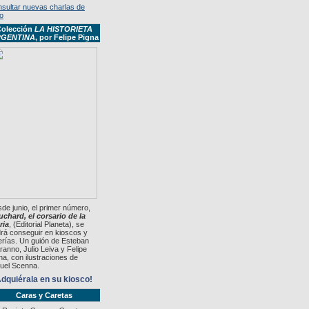
sultar nuevas charlas de
io
olección
LA HISTORIETA
GENTINA
, por Felipe Pigna
de junio, el primer número,
chard, el corsario de la
ria
, (Editorial Planeta), se
rá conseguir en kioscos y
rerías. Un guión de Esteban
ranno, Julio Leiva y Felipe
na, con ilustraciones de
uel Scenna.
dquiérala en su kiosco!
Caras y Caretas