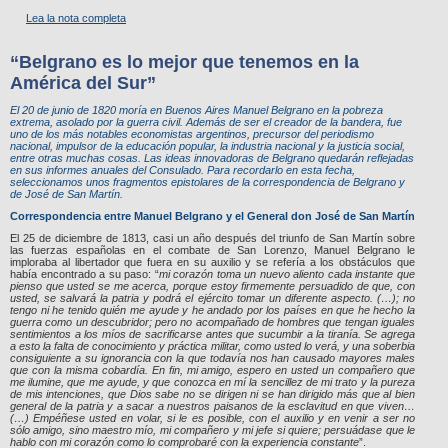
Lea la nota completa
“Belgrano es lo mejor que tenemos en la
América del Sur”
El 20 de junio de 1820 moría en Buenos Aires Manuel Belgrano en la pobreza
extrema, asolado por la guerra civil. Además de ser el creador de la bandera, fue
uno de los más notables economistas argentinos, precursor del periodismo
nacional, impulsor de la educación popular, la industria nacional y la justicia social,
entre otras muchas cosas. Las ideas innovadoras de Belgrano quedarán reflejadas
en sus informes anuales del Consulado. Para recordarlo en esta fecha,
seleccionamos unos fragmentos epistolares de la correspondencia de Belgrano y
de José de San Martín.
Correspondencia entre Manuel Belgrano y el General don José de San Martín
El 25 de diciembre de 1813, casi un año después del triunfo de San Martín sobre
las fuerzas españolas en el combate de San Lorenzo, Manuel Belgrano le
imploraba al libertador que fuera en su auxilio y se refería a los obstáculos que
había encontrado a su paso: “
mi corazón toma un nuevo aliento cada instante que
pienso que usted se me acerca, porque estoy firmemente persuadido de que, con
usted, se salvará la patria y podrá el ejército tomar un diferente aspecto. (…); no
tengo ni he tenido quién me ayude y he andado por los países en que he hecho la
guerra como un descubridor; pero no acompañado de hombres que tengan iguales
sentimientos a los míos de sacrificarse antes que sucumbir a la tiranía. Se agrega
a esto la falta de conocimiento y práctica militar, como usted lo verá, y una soberbia
consiguiente a su ignorancia con la que todavía nos han causado mayores males
que con la misma cobardía. En fin, mi amigo, espero en usted un compañero que
me ilumine, que me ayude, y que conozca en mí la sencillez de mi trato y la pureza
de mis intenciones, que Dios sabe no se dirigen ni se han dirigido más que al bien
general de la patria y a sacar a nuestros paisanos de la esclavitud en que viven…
(…) Empéñese usted en volar, si le es posible, con el auxilio y en venir a ser no
sólo amigo, sino maestro mío, mi compañero y mi jefe si quiere; persuádase que le
hablo con mi corazón como lo comprobaré con la experiencia constante
”.