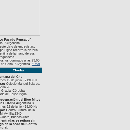
"Lo Pasado Pensado"
al 7 Argentina.
este ciclo de entrevistas,
ipe Pigna recorre la historia
entina de la mano de sus
tagonistas.
os los domingos a las 23:00
 en Canal 7 Argentina.
E-mail
Charlas
Semana del Che
rnes 15 de junio - 21:00 Hs.
gar:
Colegio Manuel Solares,
aña 26.
a Gracia, Córdoba.
rla de Felipe Pigna.
resentación del libro Mitos
la Historia Argentina 3
rnes 22 de junio - 19:00 Hs.
gar:
Centro Cultural de la
, Av. Illia 2340.
 Justo, Buenos Aires.
 entradas se retiran sin
go en la sede del Centro
tural.