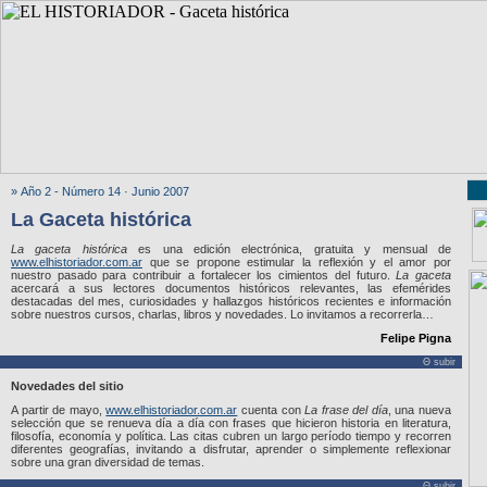
» Año 2 - Número 14 · Junio 2007
La Gaceta histórica
La gaceta histórica
es una edición electrónica, gratuita y mensual de
www.elhistoriador.com.ar
que se propone estimular la reflexión y el amor por
nuestro pasado para contribuir a fortalecer los cimientos del futuro.
La gaceta
acercará a sus lectores documentos históricos relevantes, las efemérides
destacadas del mes, curiosidades y hallazgos históricos recientes e información
sobre nuestros cursos, charlas, libros y novedades. Lo invitamos a recorrerla…
Felipe Pigna
Θ subir
Novedades del sitio
A partir de mayo,
www.elhistoriador.com.ar
cuenta con
La frase del día
, una nueva
selección que se renueva día a día con frases que hicieron historia en literatura,
filosofía, economía y política. Las citas cubren un largo período tiempo y recorren
diferentes geografías, invitando a disfrutar, aprender o simplemente reflexionar
sobre una gran diversidad de temas.
Θ subir