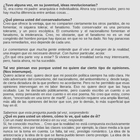
¿Tuvo alguna vez, en su juventud, ideas revolucionarias?
Sí, era como mi padre: anarquista e individualista. Ahora soy conservador, pero no
hay mucha diferencia entre ambas cosas…
¿Qué piensa usted del conservadorismo?
Creo que ofrece la ventaja, que no comparten ciertamente los otros partidos, de no
fomentar, ni siquiera tolerar, el fanatismo. Todo conservador es una persona
tolerante, y un poco escéptica. El comunismo y el nacionalismo fomentan el
fanatismo, la intolerancia. Creo, no obstante, que el fanatismo no es un mal
congénito del hombre porque hay épocas en que no se ha dado. No hay panaceas
para remediarlos, eso depende de cada uno.
Le comentamos que mucha gente entiende que él vive al margen de la realidad,
una imagen que es necesario destruir. Con humor particular, acota:
¿En qué otra parte voy a estar? Si viviese en la irrealidad sería muy interesante,
pero, hasta ahora, no ha sucedido.
Tal vez piensan eso porque usted no quiere dar cierto tipo de opiniones.
(Nos interrumpe).
Quiero aclarar eso: quiero decir que mi posición política siempre ha sido clara. He
sido adversario del comunismo, del nacionalismo, del antisemitismo y, desde luego,
de cierta dictadura de la que prefiero no acordarme. Pero no he permitido que esas
opiniones intervengan en mi labor literaria. Eso no quiere decir que las haya
ocultado. Las he declarado públicamente, pero cuando escribo un cuento o un
poema, estoy pensando en ese cuento o en ese poema. No creo que estoy, como
dicen, “encerrado en una torre de marfil”. La creación requiere una amplia libertad,
más allá de las opiniones del lector que son, por lo demás, lo más superficial que
hay en él.
Sabemos que esta pregunta pueda tal vez, sorprenderlo:
¿Qué es para usted un obrero, cómo lo ve, qué sabe de él?
Con un matiz levemente irónico en su voz, responde:
Sí, he conocido muchos… Creo que la realidad no está compuesta exclusivamente
por obreros, sino por todas las clases sociales; por ejemplo, la clase media a la que
nunca se la toma en cuenta. Le falta, tal vez, prestigio romántico. La idea de la
aristocracia y la idea de lo que se llama pueblo tienen cierto prestigio. La idea de la
clase media es escasamente encantadora.