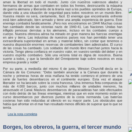
aman la libertad en todo el mundo. Junto con nuestros valerosos aliados y
hermanos de armas que combaten en todos los frentes, destrozaréis la máquina
de guerra alemana y liberaréis de la tiranía nazi a los pueblos oprimidos de Europa,
dando vida a una situación de seguridad para todos nosotros en un mundo libre.
Vuestra misión no será, ciertamente, fácil. El enemigo que encontraréis enfrente
está bien adiestrado, bien armado y tiene una amplia experiencia de guerra. Este
enemigo combatirá fanáticamente. ¡Pero nos encontramos en 1944! Muchas cosas
han cambiado desde las victorias nazis de 1940-41. Las Naciones Unidas han
infligido penosas derrotas a los alemanes, incluso en los combates cuerpo a
cuerpo. Nuestra ofensiva aérea ha minado en gran manera las fuerzas enemigas
en aire y tierra. Las industrias de nuestros países nos han permitido tener una
extraordinaria superioridad en armas y material bélico, sin contar que tenemos o
nuestra disposición enormes reservas de combatientes bien adiestrados. El curso
de las cosas ha cambiado. Los soldados del mundo libre marchan juntos hacia la
victoria. Tengo plena confianza en vuestro valor, en vuestro sentido del deber y en
vuestro espíritu combativo. Sólo una victoria total es digna de nosotros. Buena
suerte a todos, y que la bendición del Omnipotente baje sobre nosotros en esta
empresa grande y noble”.
Por su parte, a mediodía del mismo 6 de junio, Winston Churchill decía en la
Cámara de los Comunes: “Debo también anunciar a la Cámara que durante la
A
noche y primeras horas de esta mañana ha tenido comienzo el primero de una
serie de fuertes desembarcos en el continente europeo. Esta vez el ataque
liberador se ha lanzado sobre la costa francesa. Una inmensa flota compuesta de
más de 4.000 barcos, junto con muchos millares de unidades menores, ha
atravesado el Canal. Masivos desembarcos de paracaidistas han sido efectuados
con éxito detrás de las líneas enemigas, mientras que en este momento están en
curso desembarcos por diversos puntos de la costa normanda. Las baterías
costeras han sido reducidas al silencio en su mayor parte. Los obstáculos que
había que afrontar en el mar han resultado menos difíciles de superar que lo que se
temía.
Lea la nota completa
Borges, los obreros, la guerra, el tercer mundo