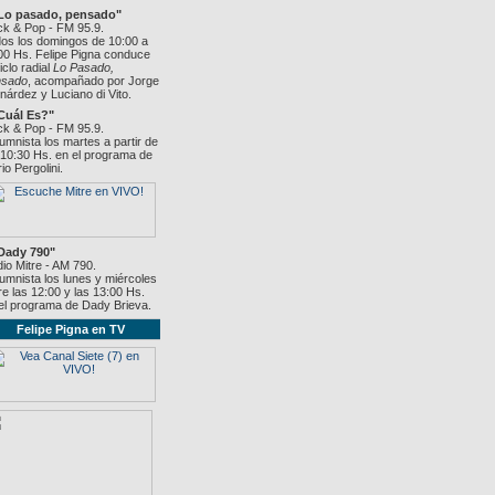
"Lo pasado, pensado"
k & Pop - FM 95.9.
os los domingos de 10:00 a
00 Hs. Felipe Pigna conduce
ciclo radial
Lo Pasado,
nsado
, acompañado por Jorge
nárdez y Luciano di Vito.
Cuál Es?"
k & Pop - FM 95.9.
umnista los martes a partir de
 10:30 Hs. en el programa de
io Pergolini.
Dady 790"
io Mitre - AM 790.
umnista los lunes y miércoles
re las 12:00 y las 13:00 Hs.
el programa de Dady Brieva.
Felipe Pigna en TV