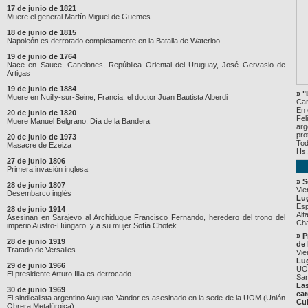
17 de junio de 1821
Muere el general Martín Miguel de Güemes
18 de junio de 1815
Napoleón es derrotado completamente en la Batalla de Waterloo
19 de junio de 1764
Nace en Sauce, Canelones, República Oriental del Uruguay, José Gervasio de
Artigas
19 de junio de 1884
» 
Muere en Nuilly-sur-Seine, Francia, el doctor Juan Bautista Alberdi
Can
En 
20 de junio de 1820
Fel
Muere Manuel Belgrano. Día de la Bandera
arg
pro
20 de junio de 1973
Tod
Masacre de Ezeiza
Hs.
27 de junio 1806
Primera invasión inglesa
» 
28 de junio 1807
Vie
Desembarco inglés
Lu
Esp
28 de junio 1914
Alt
Asesinan en Sarajevo al Archiduque Francisco Fernando, heredero del trono del
Cha
imperio Austro-Húngaro, y a su mujer Sofía Chotek
» P
28 de junio 1919
de 
Tratado de Versalles
Vie
Lu
29 de junio 1966
UOM
El presidente Arturo Illia es derrocado
San
Las
30 de junio 1969
car
El sindicalista argentino Augusto Vandor es asesinado en la sede de la UOM (Unión
Cul
Obrera Metalúrgica)