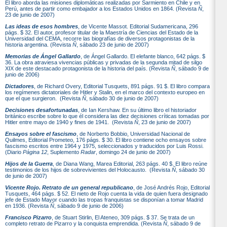
El libro aborda las misiones diplomáticas realizadas por Sarmiento en Chile y en
Perú, antes de partir como embajador a los Estados Unidos en 1864. (Revista
Ñ
,
23 de junio de 2007)
Las ideas de esos hombres
, de Vicente Massot. Editorial Sudamericana, 296
págs. $ 32. El autor, profesor titular de la Maestría de Ciencias del Estado de la
Universidad del CEMA, recorre las biografías de diversos protagonistas de la
historia argentina. (Revista
Ñ
, sábado 23 de junio de 2007)
Memorias de Ángel Gallardo
, de Ángel Gallardo. El elefante blanco, 642 págs. $
36. La obra atraviesa vivencias públicas y privadas de la segunda mitad de silgo
XIX de este destacado protagonista de la historia del país. (Revista
Ñ
, sábado 9 de
junio de 2006)
Dictadores
, de Richard Overy, Editorial Tusquets, 891 págs. 91 $. El libro compara
los regímenes dictatoriales de Hitler y Stalin, en el marco del contexto europeo en
que el que surgieron. (Revista
Ñ
, sábado 30 de junio de 2007)
Decisiones desafortunadas
, de Ian Kershaw. En su último libro el historiador
británico escribe sobre lo que él considera las diez decisiones críticas tomadas por
Hitler entre mayo de 1940 y fines de 1941. (Revista
Ñ
, 23 de junio de 2007)
Ensayos sobre el fascismo
, de Norberto Bobbio, Universidad Nacional de
Quilmes, Editorial Prometeo, 176 págs. $ 30. El libro contiene ocho ensayos sobre
fascismo escritos entre 1964 y 1975, seleccionados y traducidos por Luis Rossi.
(Diario
Página 12
, Suplemento
Radar
, domingo 24 de junio de 2007)
Hijos de la Guerra
, de Diana Wang, Marea Editorial, 263 págs. 40 $. El libro reúne
testimonios de los hijos de sobrevivientes del Holocausto. (Revista
Ñ
, sábado 30
de junio de 2007)
Vicente Rojo. Retrato de un general republicano
, de José Andrés Rojo, Editorial
Tusquets, 464 págs. $ 52. El nieto de Rojo cuenta la vida de quien fuera designado
jefe de Estado Mayor cuando las tropas franquistas se disponían a tomar Madrid
en 1936. (Revista
Ñ
, sábado 9 de junio de 2006)
Francisco Pizarro
, de Stuart Stirlin, El Ateneo, 309 págs. $ 37. Se trata de un
completo retrato de Pizarro y la conquista emprendida. (Revista
Ñ
, sábado 9 de