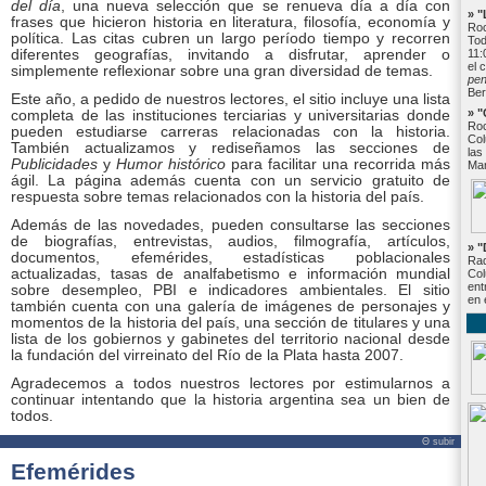
del día
, una nueva selección que se renueva día a día con
» 
frases que hicieron historia en literatura, filosofía, economía y
Roc
política. Las citas cubren un largo período tiempo y recorren
Tod
diferentes geografías, invitando a disfrutar, aprender o
11:
el 
simplemente reflexionar sobre una gran diversidad de temas.
pe
Ber
Este año, a pedido de nuestros lectores, el sitio
incluye una lista
» "
completa de las instituciones terciarias y universitarias donde
Roc
pueden estudiarse carreras relacionadas con la historia.
Col
También actualizamos y rediseñamos las secciones de
las
Publicidades
y
Humor histórico
para facilitar una recorrida más
Mar
ágil. La página además cuenta con un servicio gratuito de
respuesta sobre temas relacionados con la historia del país.
Además de las novedades, pueden consultarse las secciones
de biografías, entrevistas, audios, filmografía, artículos,
» "
documentos, efemérides, estadísticas poblacionales
Rad
actualizadas, tasas de analfabetismo e información mundial
Col
ent
sobre desempleo, PBI e indicadores ambientales. El sitio
en 
también cuenta con una galería de imágenes de personajes y
momentos de la historia del país, una sección de titulares y una
lista de los gobiernos y gabinetes del territorio nacional desde
la fundación del virreinato del Río de la Plata hasta 2007.
Agradecemos a todos nuestros lectores por estimularnos a
continuar intentando que la historia argentina sea un bien de
todos.
Θ subir
Efemérides