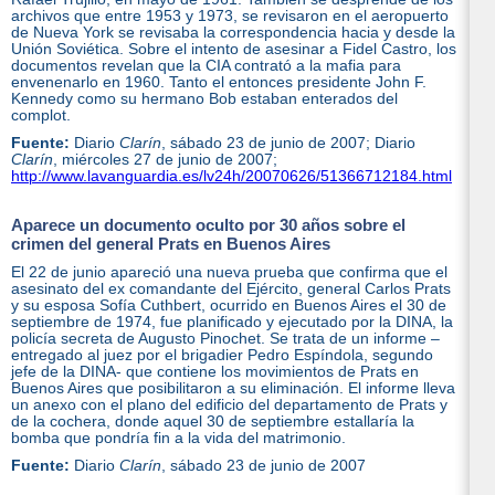
archivos que entre 1953 y 1973, se revisaron en el aeropuerto
de Nueva York se revisaba la correspondencia hacia y desde la
Unión Soviética. Sobre el intento de asesinar a Fidel Castro, los
documentos revelan que la CIA contrató a la mafia para
envenenarlo en 1960. Tanto el entonces presidente John F.
Kennedy como su hermano Bob estaban enterados del
complot.
Fuente:
Diario
Clarín
, sábado 23 de junio de 2007; Diario
Clarín
, miércoles 27 de junio de 2007;
http://www.lavanguardia.es/lv24h/20070626/51366712184.html
Aparece un documento oculto por 30 años sobre el
crimen del general Prats en Buenos Aires
El 22 de junio apareció una nueva prueba que confirma que el
asesinato del ex comandante del Ejército, general Carlos Prats
y su esposa Sofía Cuthbert, ocurrido en Buenos Aires el 30 de
septiembre de 1974, fue planificado y ejecutado por la DINA, la
policía secreta de Augusto Pinochet. Se trata de un informe –
entregado al juez por el brigadier Pedro Espíndola, segundo
jefe de la DINA- que contiene los movimientos de Prats en
Buenos Aires que posibilitaron a su eliminación. El informe lleva
un anexo con el plano del edificio del departamento de Prats y
de la cochera, donde aquel 30 de septiembre estallaría la
bomba que pondría fin a la vida del matrimonio.
Fuente:
Diario
Clarín
, sábado 23 de junio de 2007