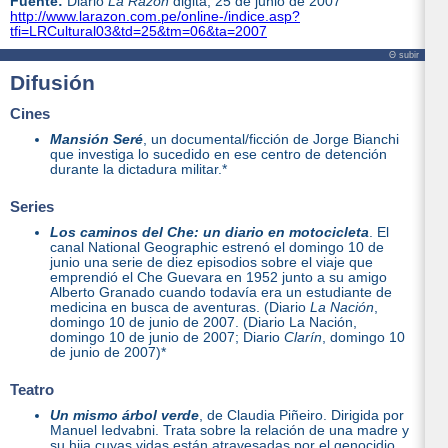
Fuente:
Diario
La Razón
digita, 25 de junio de 2007
http://www.larazon.com.pe/online-/indice.asp?
tfi=LRCultural03&td=25&tm=06&ta=2007
Θ subir
Difusión
Cines
Mansión Seré
, un documental/ficción de Jorge Bianchi
que investiga lo sucedido en ese centro de detención
durante la dictadura militar.*
Series
Los caminos del Che: un diario en motocicleta
. El
canal National Geographic estrenó el domingo 10 de
junio una serie de diez episodios sobre el viaje que
emprendió el Che Guevara en 1952 junto a su amigo
Alberto Granado cuando todavía era un estudiante de
medicina en busca de aventuras. (Diario
La Nación
,
domingo 10 de junio de 2007.
(Diario La Nación,
domingo 10 de junio de 2007; Diario
Clarín
, domingo 10
de junio de 2007)*
Teatro
Un mismo árbol verde
, de Claudia Piñeiro. Dirigida por
Manuel Iedvabni. Trata sobre la relación de una madre y
su hija cuyas vidas están atravesadas por el genocidio