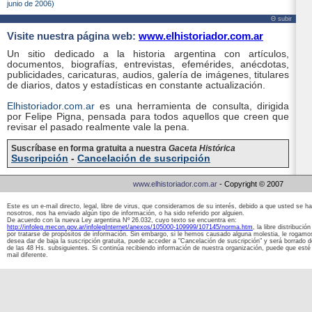
junio de 2006)
Θ subir
Visite nuestra página web:
www.elhistoriador.com.ar
Un sitio dedicado a la historia argentina con artículos,
documentos, biografías, entrevistas, efemérides, anécdotas,
publicidades, caricaturas, audios, galería de imágenes, titulares
de diarios, datos y estadísticas en constante actualización.
Elhistoriador.com.ar
es una herramienta de consulta, dirigida
por Felipe Pigna, pensada para todos aquellos que creen que
revisar el pasado realmente vale la pena.
Suscríbase en forma gratuita a nuestra
Gaceta Histórica
Suscripción
-
Cancelación de suscripción
www.elhistoriador.com.ar
- Copyright © 2007
Este es un e-mail directo, legal, libre de virus, que consideramos de su interés, debido a que usted se 
nosotros, nos ha enviado algún tipo de información, o ha sido referido por alguien.
De acuerdo con la nueva Ley argentina Nº 26.032, cuyo texto se encuentra en:
http://infoleg.mecon.gov.ar/infolegInternet/anexos/105000-109999/107145/norma.htm
, la libre distribuci
por tratarse de propósitos de información. Sin embargo, si le hemos causado alguna molestia, le rogamos
desea dar de baja la suscripción gratuita, puede acceder a "Cancelación de suscripción" y será borrado 
de las 48 Hs. subsiguientes. Si continúa recibiendo información de nuestra organización, puede que esté 
mail diferente.