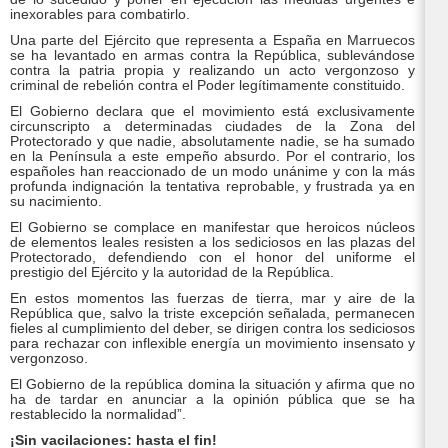
inexorables para combatirlo.
Una parte del Ejército que representa a España en Marruecos
se ha levantado en armas contra la República, sublevándose
contra la patria propia y realizando un acto vergonzoso y
criminal de rebelión contra el Poder legítimamente constituido.
El Gobierno declara que el movimiento está exclusivamente
circunscripto a determinadas ciudades de la Zona del
Protectorado y que nadie, absolutamente nadie, se ha sumado
en la Península a este empeño absurdo. Por el contrario, los
españoles han reaccionado de un modo unánime y con la más
profunda indignación la tentativa reprobable, y frustrada ya en
su nacimiento.
El Gobierno se complace en manifestar que heroicos núcleos
de elementos leales resisten a los sediciosos en las plazas del
Protectorado, defendiendo con el honor del uniforme el
prestigio del Ejército y la autoridad de la República.
En estos momentos las fuerzas de tierra, mar y aire de la
República que, salvo la triste excepción señalada, permanecen
fieles al cumplimiento del deber, se dirigen contra los sediciosos
para rechazar con inflexible energía un movimiento insensato y
vergonzoso.
El Gobierno de la república domina la situación y afirma que no
ha de tardar en anunciar a la opinión pública que se ha
restablecido la normalidad”.
¡Sin vacilaciones: hasta el fin!