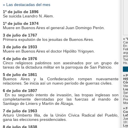
» Las destacadas del mes
1º de julio de 1896
Se suicida Leandro N. Alem.
1º de julio de 1974
Muere en Buenos Aires el general Juan Domingo Perón.
3 de julio de 1767
» 
Primera expulsión de los jesuitas de Buenos Aires.
Can
En 
3 de julio de 1933
Fel
Muere en Buenos Aires el doctor Hipólito Yrigoyen.
arg
pro
4 de julio de 1976
Tod
Cinco religiosos palotinos son asesinados por un grupo de
Hs.
tareas de la dictadura militar en la parroquia de San Patricio.
5 de julio de 1861
» P
Buenos Aires y la Confederación rompen nuevamente
HI
Có
relaciones. Se inicia así un nuevo período de guerras civiles.
Vie
Lu
6 de julio de 1807
Sar
En su segundo intento de invasión, las tropas inglesas son
Ciu
completamente derrotadas por las fuerzas al mando de
Pre
Mod
Santiago de Liniers y Martín de Álzaga.
» F
7 de julio de 1963
Con
Arturo Umberto Illia, de la Unión Cívica Radical del Pueblo,
La
Jue
gana las elecciones presidenciales.
19:
Lu
8 de julio de 1838