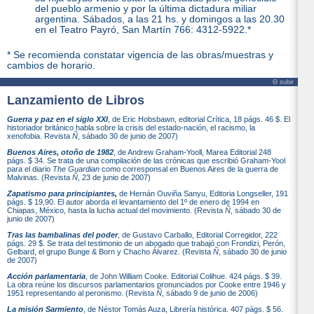
del pueblo armenio y por la última dictadura miliar
argentina. Sábados, a las 21 hs. y domingos a las 20.30
en el Teatro Payró, San Martín 766: 4312-5922.*
* Se recomienda constatar vigencia de las obras/muestras y
cambios de horario.
Θ subir
Lanzamiento de Libros
Guerra y paz en el siglo XXI
, de Eric Hobsbawn, editorial Crítica, 18 págs. 46 $. El
historiador británico habla sobre la crisis del estado-nación, el racismo, la
xenofobia. Revista
Ñ
, sábado 30 de junio de 2007)
Buenos Aires, otoño de 1982
, de Andrew Graham-Yooll, Marea Editorial 248
págs. $ 34. Se trata de una compilación de las crónicas que escribió Graham-Yool
para el diario
The Guardian
como corresponsal en Buenos Aires de la guerra de
Malvinas. (Revista
Ñ
, 23 de junio de 2007)
Zapatismo para principiantes,
de Hernán Ouviña Sanyu, Editoria Longseller, 191
págs. $ 19,90. El autor aborda el levantamiento del 1º de enero de 1994 en
Chiapas, México, hasta la lucha actual del movimiento. (Revista
Ñ
, sábado 30 de
junio de 2007)
Tras las bambalinas del poder
, de Gustavo Carballo, Editorial Corregidor, 222
págs. 29 $. Se trata del testimonio de un abogado que trabajó con Frondizi, Perón,
Gelbard, el grupo Bunge & Born y Chacho Álvarez. (Revista
Ñ
, sábado 30 de junio
de 2007)
Acción parlamentaria
, de John William Cooke. Editorial Colihue. 424 págs. $ 39.
La obra reúne los discursos parlamentarios pronunciados por Cooke entre 1946 y
1951 representando al peronismo. (Revista
Ñ
, sábado 9 de junio de 2006)
La misión Sarmiento
, de Néstor Tomás Auza, Librería histórica. 407 págs. $ 56.