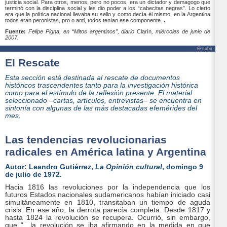
justicia social. Para otros, menos, pero no pocos, era un dictador y demagogo que
terminó con la disciplina social y les dio poder a los “cabecitas negras”. Lo cierto
era que la política nacional llevaba su sello y como decía él mismo, en la Argentina
todos eran peronistas, pro o anti, todos tenían ese componente.
.
Fuente:
Felipe Pigna, en “Mitos argentinos”, diario
Clarín
, miércoles de junio de
2007.
Θ subir
El Rescate
Esta sección está destinada al rescate de documentos
históricos trascendentes tanto para la investigación histórica
como para el estímulo de la reflexión presente. El material
seleccionado –cartas, artículos, entrevistas– se encuentra en
sintonía con algunas de las más destacadas efemérides del
mes.
Las tendencias revolucionarias
radicales en América latina y Argentina
Autor: Leandro Gutiérrez,
La Opinión cultural
, domingo 9
de julio de 1972.
Hacia 1816 las revoluciones por la independencia que los
futuros Estados nacionales sudamericanos habían iniciado casi
simultáneamente en 1810, transitaban un tiempo de aguda
crisis. En ese año, la derrota parecía completa. Desde 1817 y
hasta 1824 la revolución se recupera. Ocurrió, sin embargo,
que “…la revolución se iba afirmando en la medida en que