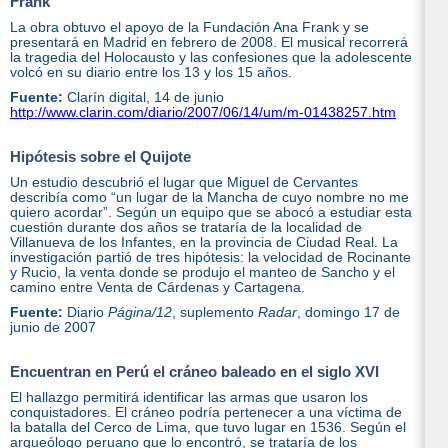
Frank
La obra obtuvo el apoyo de la Fundación Ana Frank y se
presentará en Madrid en febrero de 2008. El musical recorrerá
la tragedia del Holocausto y las confesiones que la adolescente
volcó en su diario entre los 13 y los 15 años.
Fuente:
Clarín digital, 14 de junio
http://www.clarin.com/diario/2007/06/14/um/m-01438257.htm
Hipótesis sobre el Quijote
Un estudio descubrió el lugar que Miguel de Cervantes
describía como “un lugar de la Mancha de cuyo nombre no me
quiero acordar”. Según un equipo que se abocó a estudiar esta
cuestión durante dos años se trataría de la localidad de
Villanueva de los Infantes, en la provincia de Ciudad Real. La
investigación partió de tres hipótesis: la velocidad de Rocinante
y Rucio, la venta donde se produjo el manteo de Sancho y el
camino entre Venta de Cárdenas y Cartagena.
Fuente:
Diario
Página/12
, suplemento
Radar
, domingo 17 de
junio de 2007
Encuentran en Perú el cráneo baleado en el siglo XVI
El hallazgo permitirá identificar las armas que usaron los
conquistadores. El cráneo podría pertenecer a una víctima de
la batalla del Cerco de Lima, que tuvo lugar en 1536. Según el
arqueólogo peruano que lo encontró, se trataría de los