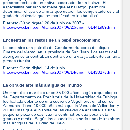
primeros restos de un nativo asesinado de un balazo. El
especialista peruano sostiene que el hallazgo “permitirá
determinar el tipo de armas que usaron los conquistadores y el
grado de violencia que se manifestó en las batallas”.
Fuente:
Clarín digital
, 20 de junio de 2007 -
http://www.clarin.com/diario/2007/06/20/um/m-01441959.htm
Encuentran los restos de un bebé precolombino
Lo encontró una patrulla de Gendarmería cerca del dique
Cuesta del Viento, en la provincia de San Juan. Los restos del
aborigen se encontraban dentro de una vasija cubierto con una
prenda circular.
Fuente:
Clarín digital. 14 de junio
http://www.clarin.com/diario/2007/06/14/um/m-01438275.htm
La obra de arte más antigua del mundo
Un mamut de marfil de unos 35.000 años, según arqueólogos
del Departamento de Prehistoria de la Universidad de Tubinga,
fue hallado delante de una cueva de Vogelherd, en el sur de
Alemania. Tiene 10.000 años más que la Venus de Willendorf y
20.000 más que el bisonte de las cuevas de Altamira. Es una
pequeña pieza de casi cuatro centímetros que pesa siete
gramos y medio. Según los especialistas sería uno de las obras
más antiguas de la Edad de Hielo.