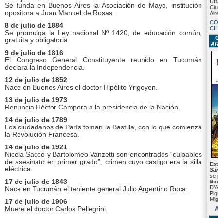
UBA
Se funda en Buenos Aires la Asociación de Mayo, institución
Ciu
opositora a Juan Manuel de Rosas.
Air
CO
8 de julio de 1884
CH
Se promulga la Ley nacional Nº 1420, de educación común,
C
gratuita y obligatoria.
AR
9 de julio de 1816
El Congreso General Constituyente reunido en Tucumán
declara la Independencia.
12 de julio de 1852
Nace en Buenos Aires el doctor Hipólito Yrigoyen.
13 de julio de 1973
Renuncia Héctor Cámpora a la presidencia de la Nación.
14 de julio de 1789
Los ciudadanos de París toman la Bastilla, con lo que comienza
la Revolución Francesa.
14 de julio de
1921
Nicola Sacco y Bartolomeo Vanzetti son encontrados “culpables
de asesinato en primer grado”, crimen cuyo castigo era la silla
Est
eléctrica.
San
se 
17 de julio de 1843
lib
D’A
Nace en Tucumán el teniente general Julio Argentino Roca.
Pig
Mig
17 de julio de
1906
Muere el doctor Carlos Pellegrini.
A