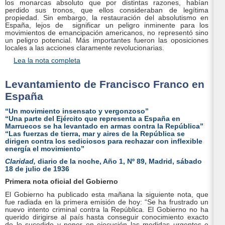
los monarcas absoluto que por distintas razones, habían
perdido sus tronos, que ellos consideraban de legítima
propiedad. Sin embargo, la restauración del absolutismo en
España, lejos de significar un peligro inminente para los
movimientos de emancipación americanos, no representó sino
un peligro potencial. Más importantes fueron las oposiciones
locales a las acciones claramente revolucionarias.
Lea la nota completa
Levantamiento de Francisco Franco en
España
“Un movimiento insensato y vergonzoso”
“Una parte del Ejército que representa a España en
Marruecos se ha levantado en armas contra la República”
“Las fuerzas de tierra, mar y aires de la República se
dirigen contra los sediciosos para rechazar con inflexible
energía el movimiento”
Claridad,
diario de la noche, Año 1, Nº 89, Madrid, sábado
18 de julio de 1936
Primera nota oficial del Gobierno
El Gobierno ha publicado esta mañana la siguiente nota, que
fue radiada en la primera emisión de hoy: “Se ha frustrado un
nuevo intento criminal contra la República. El Gobierno no ha
querido dirigirse al país hasta conseguir conocimiento exacto
de lo sucedido y poner en ejecución las medidas urgentes e