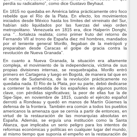
perdía su radicalismo”, como dice Gustavo Beyhaut.
En 1815 no quedaba en América latina prácticamente otro foco
rebelde que el Río de la Plata. En efecto, los movimientos
iniciados desde México hasta los límites del virreinato del Sur,
habían sido liquidados por las fuerzas del viejo orden
metropolitano. Venezuela en 1815 era, dice Halperín Donghi,
una “…fortaleza realista; como primer fruto del retorno de
Fernando VII al trono de España diez mil hombres, mandados
por el teniente general Morillo, llegaban de la metrópoli y
preparaban desde Caracas el golpe de gracia contra la
revolución de Nueva Granada”.
En cuanto a Nueva Granada, la situación era altamente
compleja, el movimiento de la independencia, víctima de sus
propias divisiones internas, se resquebrajaba. Morillo entró
primero en Cartagena y luego en Bogotá, de manera tal que en
el norte de Sudamérica, de la revolución prácticamente no
quedaba nada. El Río de la Plata, por su parte, debió dedicarse
a contener la embestida de los españoles en algunos puntos
clave, con pérdidas significativas; la peor de ellas fue la de
Sipe-Sipe, en noviembre de 1815, cuando el ejército español
derrotó a Rondeau y quedó en manos de Martín Güemes la
defensa de la frontera. También era común a todos los pueblos
americanos la amenaza que se cernía a partir de entonces, en
virtud de la restauración de las monarquías absolutas en
España. Además, se erguía una institución como la Santa
Alianza, que implicaba un serio peligro para los intentos de
reformas económicas y políticas en cualquier lugar del mundo,
al mismo tiempo que suponía el empeño en la restauración de