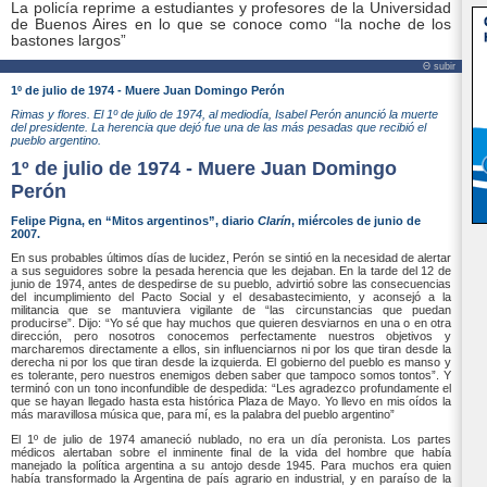
La policía reprime a estudiantes y profesores de la Universidad
de Buenos Aires en lo que se conoce como “la noche de los
bastones largos”
Θ subir
1º de julio de 1974 - Muere Juan Domingo Perón
Rimas y flores. El 1º de julio de 1974, al mediodía, Isabel Perón anunció la muerte
del presidente. La herencia que dejó fue una de las más pesadas que recibió el
pueblo argentino.
1º de julio de 1974 - Muere Juan Domingo
Perón
Felipe Pigna, en “Mitos argentinos”, diario
Clarín
, miércoles de junio de
2007.
En sus probables últimos días de lucidez, Perón se sintió en la necesidad de alertar
a sus seguidores sobre la pesada herencia que les dejaban. En la tarde del 12 de
junio de 1974, antes de despedirse de su pueblo, advirtió sobre las consecuencias
del incumplimiento del Pacto Social y el desabastecimiento, y aconsejó a la
militancia que se mantuviera vigilante de “las circunstancias que puedan
producirse”. Dijo: “Yo sé que hay muchos que quieren desviarnos en una o en otra
dirección, pero nosotros conocemos perfectamente nuestros objetivos y
marcharemos directamente a ellos, sin influenciarnos ni por los que tiran desde la
derecha ni por los que tiran desde la izquierda. El gobierno del pueblo es manso y
es tolerante, pero nuestros enemigos deben saber que tampoco somos tontos”. Y
terminó con un tono inconfundible de despedida: “Les agradezco profundamente el
que se hayan llegado hasta esta histórica Plaza de Mayo. Yo llevo en mis oídos la
más maravillosa música que, para mí, es la palabra del pueblo argentino”
El 1º de julio de 1974 amaneció nublado, no era un día peronista. Los partes
médicos alertaban sobre el inminente final de la vida del hombre que había
manejado la política argentina a su antojo desde 1945. Para muchos era quien
había transformado la Argentina de país agrario en industrial, y en paraíso de la