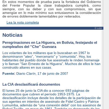
En estos momentos de prueba para la fortaleza del Gobierno
del Frente Popular la clase trabajadora cumplirá, como
siempre, con su deber y con sus compromisos, sin que
amengüe en lo más mínimo sus entusiasmos la consideración
de errores doblemente lamentables por reiterados.
Lea la nota completa
Θ subir
Noticias
Peregrinaciones en La Higuera, en Bolivia, festejando el
cumpleaños del “Che” Guevara
Los volantes de los militares que lo buscaban en 1967 lo
denominaron “ateo”, “mercenario” y “comunista”. Hoy, los
habitantes del pueblo donde fue asesinado le rinden homenaje
y lo llaman “San Ernesto de la Higuera”. Muchos de ellos le han
construido altares en sus casas.
Fuente:
Diario
Clarín
, 17 de junio de 2007
La CIA desclasificará documentos
El lunes 25 de junio la CIA dio a conocer 693 páginas de
documentos que cubren el período 1953-1975. La
desclasificación incluye desde los detalles de la participación de
sus agentes en intentos de asesinato de Fidel Castro y Patrice
Lumumba, además de “una conexión débil” con los asesinos de
Rafael Trujillo, en mayo de 1961. También se desprende de los