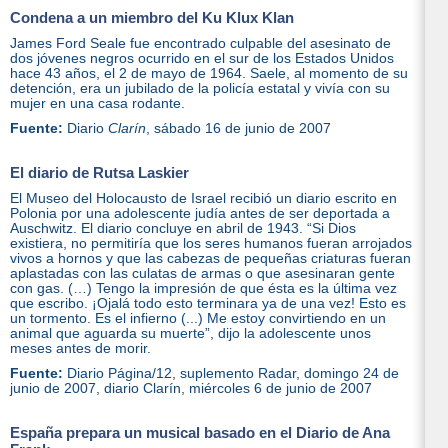
Condena a un miembro del Ku Klux Klan
James Ford Seale fue encontrado culpable del asesinato de
dos jóvenes negros ocurrido en el sur de los Estados Unidos
hace 43 años, el 2 de mayo de 1964. Saele, al momento de su
detención, era un jubilado de la policía estatal y vivía con su
mujer en una casa rodante.
Fuente:
Diario
Clarín
, sábado 16 de junio de 2007
El diario de Rutsa Laskier
El Museo del Holocausto de Israel recibió un diario escrito en
Polonia por una adolescente judía antes de ser deportada a
Auschwitz. El diario concluye en abril de 1943. “Si Dios
existiera, no permitiría que los seres humanos fueran arrojados
vivos a hornos y que las cabezas de pequeñas criaturas fueran
aplastadas con las culatas de armas o que asesinaran gente
con gas. (…) Tengo la impresión de que ésta es la última vez
que escribo. ¡Ojalá todo esto terminara ya de una vez! Esto es
un tormento. Es el infierno (...) Me estoy convirtiendo en un
animal que aguarda su muerte”, dijo la adolescente unos
meses antes de morir.
Fuente:
Diario Página/12, suplemento Radar, domingo 24 de
junio de 2007, diario Clarín, miércoles 6 de junio de 2007
España prepara un musical basado en el Diario de Ana