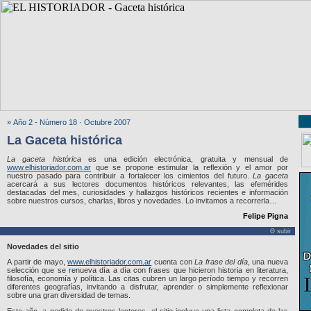
» Año 2 - Número 18 · Octubre 2007
La Gaceta histórica
La gaceta histórica
es una edición electrónica, gratuita y mensual de
www.elhistoriador.com.ar
que se propone estimular la reflexión y el amor por
nuestro pasado para contribuir a fortalecer los cimientos del futuro.
La gaceta
acercará a sus lectores documentos históricos relevantes, las efemérides
destacadas del mes, curiosidades y hallazgos históricos recientes e información
sobre nuestros cursos, charlas, libros y novedades. Lo invitamos a recorrerla…
Felipe Pigna
Θ subir
Novedades del sitio
A partir de mayo,
www.elhistoriador.com.ar
cuenta con
La frase del día
, una nueva
selección que se renueva día a día con frases que hicieron historia en literatura,
filosofía, economía y política. Las citas cubren un largo período tiempo y recorren
diferentes geografías, invitando a disfrutar, aprender o simplemente reflexionar
sobre una gran diversidad de temas.