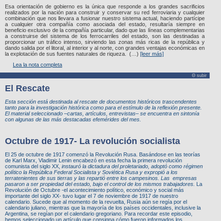
Esa orientación de gobierno es la única que responde a los grandes sacrificios
realizados por la nación para construir y conservar su red ferroviaria y cualquier
combinación que nos llevara a fusionar nuestro sistema actual, haciendo partícipe
a cualquier otra compañía como asociada del estado, resultaría siempre en
beneficio exclusivo de la compañía particular, dado que las líneas complementarias
a construirse del sistema de los ferrocarriles del estado, son las destinadas a
proporcionar un tráfico intenso, sirviendo las zonas más ricas de la república y
dando salida por el litoral, al interior y al norte, con grandes ventajas económicas en
la explotación de sus fuentes naturales de riqueza. (…)
[leer más]
Lea la nota completa
Θ subir
El Rescate
Esta sección está destinada al rescate de documentos históricos trascendentes
tanto para la investigación histórica como para el estímulo de la reflexión presente.
El material seleccionado –cartas, artículos, entrevistas– se encuentra en sintonía
con algunas de las más destacadas efemérides del mes.
Octubre de 1917- La revolución socialista
El 25 de octubre de 1917 comenzó la Revolución Rusa. Basándose en las teorías
de Karl Marx, Vladimir Lenin encabezó en esta fecha la primera revolución
comunista del siglo XX,
instauró la dictadura del proletariado, adoptó como régimen
político la República Federal Socialista y Soviética Rusa y expropió a los
terratenientes de sus tierras y las repartió entre los campesinos. Las empresas
pasaron a ser propiedad del estado, bajo el control de los mismos trabajadores.
La
Revolución de Octubre -el acontecimiento político, económico y social más
importante del siglo XX- tuvo lugar el 7 de noviembre de 1917 de nuestro
calendario. Sucede que al momento de la revuelta, Rusia aún se regía por el
calendario juliano, mientras que la mayoría de los países occidentales, inclusive la
Argentina, se regían por el calendario gregoriano. Para recordar este episodio,
hemos seleccionado un artículo que consigna cómo fueron informados los