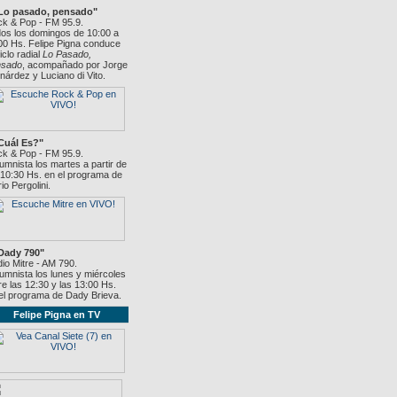
"Lo pasado, pensado"
k & Pop - FM 95.9.
os los domingos de 10:00 a
00 Hs. Felipe Pigna conduce
ciclo radial
Lo Pasado,
nsado
, acompañado por Jorge
nárdez y Luciano di Vito.
Cuál Es?"
k & Pop - FM 95.9.
umnista los martes a partir de
 10:30 Hs. en el programa de
io Pergolini.
Dady 790"
io Mitre - AM 790.
umnista los lunes y miércoles
re las 12:30 y las 13:00 Hs.
el programa de Dady Brieva.
Felipe Pigna en TV