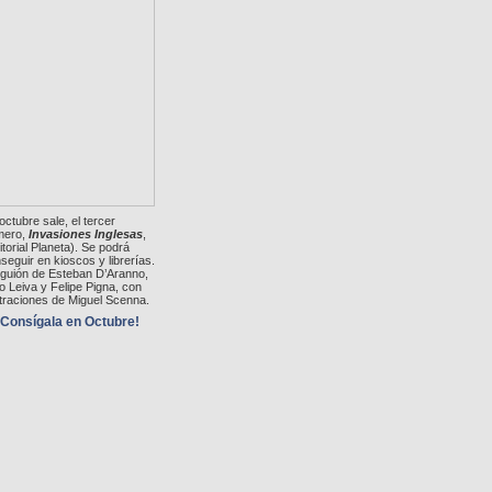
octubre sale, el tercer
mero,
Invasiones Inglesas
,
itorial Planeta). Se podrá
seguir en kioscos y librerías.
guión de Esteban D’Aranno,
io Leiva y Felipe Pigna, con
straciones de Miguel Scenna.
Consígala en Octubre!