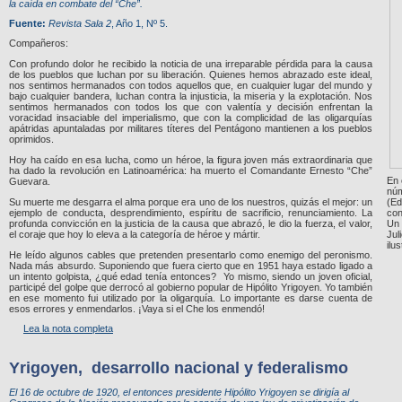
la caída en combate del “Che”.
Fuente:
Revista Sala 2
, Año 1, Nº 5.
Compañeros:
Con profundo dolor he recibido la noticia de una irreparable pérdida para la causa
de los pueblos que luchan por su liberación. Quienes hemos abrazado este ideal,
nos sentimos hermanados con todos aquellos que, en cualquier lugar del mundo y
bajo cualquier bandera, luchan contra la injusticia, la miseria y la explotación. Nos
sentimos hermanados con todos los que con valentía y decisión enfrentan la
voracidad insaciable del imperialismo, que con la complicidad de las oligarquías
apátridas apuntaladas por militares títeres del Pentágono mantienen a los pueblos
oprimidos.
Hoy ha caído en esa lucha, como un héroe, la figura joven más extraordinaria que
ha dado la revolución en Latinoamérica: ha muerto el Comandante Ernesto “Che”
En 
Guevara.
nú
Su muerte me desgarra el alma porque era uno de los nuestros, quizás el mejor: un
(Ed
ejemplo de conducta, desprendimiento, espíritu de sacrificio, renunciamiento. La
con
profunda convicción en la justicia de la causa que abrazó, le dio la fuerza, el valor,
Un 
el coraje que hoy lo eleva a la categoría de héroe y mártir.
Jul
ilu
He leído algunos cables que pretenden presentarlo como enemigo del peronismo.
Nada más absurdo. Suponiendo que fuera cierto que en 1951 haya estado ligado a
un intento golpista, ¿qué edad tenía entonces? Yo mismo, siendo un joven oficial,
participé del golpe que derrocó al gobierno popular de Hipólito Yrigoyen. Yo también
en ese momento fui utilizado por la oligarquía. Lo importante es darse cuenta de
esos errores y enmendarlos. ¡Vaya si el Che los enmendó!
Lea la nota completa
Yrigoyen, desarrollo nacional y federalismo
El 16 de octubre de 1920, el entonces presidente Hipólito Yrigoyen se dirigía al