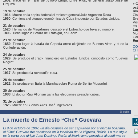
1801
: Nace en el Talar del Arroyo Largo, Entre Ríos, el general Justo José de
» C
Urquiza.
oc
19 de octubre
RIv
1914
: Muere en la capital federal el teniente general Julio Argentino Roca.
Cha
1960
: Comienza el bloqueo económica de Cuba impuesto por Estados Unidos.
Eve
Vie
21 de octubre
Hs.
1520
: Hernando de Magallanes descubre el Estrecho que lleva su nombre.
Lu
1805
: Tiene lugar la Batalla de Trafalgar, en Cadiz.
Mor
Com
23 de octubre
E
nt
1859
: Tiene lugar la batalla de Cepeda entre el ejército de Buenos Aires y el de la
CO
Confederación.
CH
24 de octubre
1929
: Se produce el crack financiero en Estados Unidos, conocido como "Jueves
Negro".
25 de octubre
1917
: Se produce la revolución rusa.
28 de octubre
1922
: Se produce en Italia la Marcha sobre Roma de Benito Mussolini.
30 de octubre
1983
: El doctor Raúl Alfonsín gana las elecciones presidenciales.
31 de octubre
1925
: Muere en Buenos Aires José Ingenieros
Θ subir
La muerte de Ernesto “Che” Guevara
C
AR
El 9 de octubre de 1967, un día después de ser capturado por el ejército boliviano,
el “Che” Guevara fue asesinado en la localidad de La Higuera, Bolivia. Lo que sigue
es la carta que dirigió Juan Domingo Perón al Movimiento peronista al confirmarse