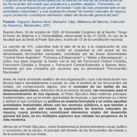
Congreso de la Nación preocupado por la sanción de una ley de privatización de
los ferrocarriles del estado que perjudicaría a pueblos alejados. Fomentaba, en
cambio, una participación por parte del estado “cada día más preponderante en las
actividades industriales” y una explotación estatal “de fuentes naturales de riqueza,
cuyos productos constituyen elementos vitales del desarrollo general del país”.
Fuente:
Yrigoyen
, Buenos Aires, Manuel A. Clips, Biblioteca de Marcha, Colección
los Nuestros, Montevideo, 1971.
Buenos Aires, 16 de octubre de 1920. Al Honorable Congreso de la Nación: Tengo
el honor de dirigirme a V. Honorabilidad, observando la ley nº 11106, en uso de la
facultad que acuerda al Poder Ejecutivo, el artículo 72 de la constitución nacional.
La sanción de V.H., subordina todo el plan de la ley a la organización de una
compañía privada, que deberá recibir en propiedad la red actual de los
denominados ferrocarriles nacionales, constituida por las líneas denominadas
“Central Norte Argentino”, “Formosa a Embarcación” y “Metán a Barranqueras”, y
sobre esa base negociar la fusión con la red del Ferrocarril Central Córdoba,
Ferrocarril Córdoba y Rosario y Ferrocarril Central-Extensión a Buenos Aires,
formando así una compañía por acciones que se denominará “Ferrocarriles
Nacionales”.
Antes de entrar al estudio analítico de esa organización, cuya sola financiación nos
llevaría fatal e inevitablemente a perder no sólo el dominio de los ferrocarriles del
estado, sin compensación alguna, sino el
contralor de las tarifas de las
empresas particulares,
defensivo de la economía del país,
tan necesario para el
desenvolvimiento de sus riquezas
, el Poder Ejecutivo debe reafirmar principios
fundamentales, que ya he tenido oportunidad de enunciar, y que informan su criterio
y definen lo que constituye su
política en materia ferroviaria y en todas aquellas
actividades industriales afines con los servicios públicos, o que tiendan a
mantener en poder del estado la explotación de fuentes naturales de
riqueza, cuyos productos constituyen elementos vitales del desarrollo
general del país, en los múltiples aspectos que señalan los progresos de la
vida moderna.
Afirma así el Poder Ejecutivo, como fundamental al desenvolvimiento social, político
y económico de la nación, el principio del dominio de los ferrocarriles del estado y
de la extensión de sus líneas.