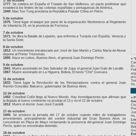
1º de octubre
1777
: Se celebra en España el Tratado de San Idelfonso, un pacto preliminar que
establecía los límites de las colonias españolas y portuguesas de América.
1949
: Mao Tse-Tung proclama la República Popular China en Pekín.
5 de octubre
1975
: Tiene lugar el ataque por parte de la organización Montoneros al Regimiento
de Infantería 29, en la provincia de Formosa.
7 de octubre
1571
: Se libra la Batalla de Lepanto, que enfrenta a Turquía con España, Venecia y
la Santa Sede.
8 de octubre
1812
: Un movimiento encabezado por José de San Martín y Carlos María de Alvear
depone al Primer Triunvirato.
1895
: Nace en Lobos, Buenos Aires, el general Juan Domingo Perón.
» 
Can
9 de octubre
En 
1841
: Muere asesinado en San Salvador de Jujuy el general Juan Galo de Lavalle.
Fel
1967
: Muere asesinado en La Higuera, Bolivia, Ernesto "Che" Guevara.
arg
pro
11 de octubre
Tod
1833
: Tiene lugar la Revolución de los Restauradores contra el general Juan
Hs.
Ramón González Balcarce, gobernador de Buenos Aires.
12 de octubre
1492
: Cristóbal Colón llega al Nuevo Mundo. Hay investigaciones que afirman que
» P
la llegada al nuevo continente se produjo el 13 y no el 12 de octubre.
Gen
1812
: Muere el doctor Juan José Castelli.
Cha
Pre
17 de octubre
Jue
1945
: Se produce la jornada del 17 de octubre cuando miles de trabajadores
Hs.
provenientes principalmente del cordón industrial del Gran Buenos Aires se
Lu
concentran en Plaza de Mayo reclamando la presencia del general Juan Domingo
Mun
Perón, quien se encontraba detenido.
Bel
Gra
18 de octubre
E
nt