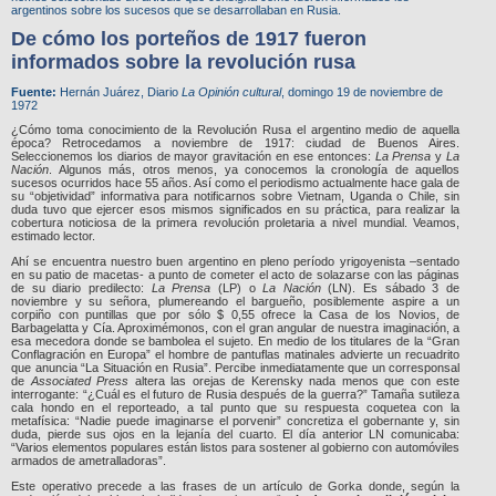
argentinos sobre los sucesos que se desarrollaban en Rusia.
De cómo los porteños de 1917 fueron
informados sobre la revolución rusa
Fuente:
Hernán Juárez, Diario
La Opinión
cultural
, domingo 19 de noviembre de
1972
¿Cómo toma conocimiento de la Revolución Rusa el argentino medio de aquella
época? Retrocedamos a noviembre de 1917: ciudad de Buenos Aires.
Seleccionemos los diarios de mayor gravitación en ese entonces:
La Prensa
y
La
Nación
. Algunos más, otros menos, ya conocemos la cronología de aquellos
sucesos ocurridos hace 55 años. Así como el periodismo actualmente hace gala de
su “objetividad” informativa para notificarnos sobre Vietnam, Uganda o Chile, sin
duda tuvo que ejercer esos mismos significados en su práctica, para realizar la
cobertura noticiosa de la primera revolución proletaria a nivel mundial. Veamos,
estimado lector.
Ahí se encuentra nuestro buen argentino en pleno período yrigoyenista –sentado
en su patio de macetas- a punto de cometer el acto de solazarse con las páginas
de su diario predilecto:
La Prensa
(LP) o
La Nación
(LN). Es sábado 3 de
noviembre y su señora, plumereando el bargueño, posiblemente aspire a un
corpiño con puntillas que por sólo $ 0,55 ofrece la Casa de los Novios, de
Barbagelatta y Cía. Aproximémonos, con el gran angular de nuestra imaginación, a
esa mecedora donde se bambolea el sujeto. En medio de los titulares de la “Gran
Conflagración en Europa” el hombre de pantuflas matinales advierte un recuadrito
que anuncia “La Situación en Rusia”. Percibe inmediatamente que un corresponsal
de
Associated Press
altera las orejas de Kerensky nada menos que con este
interrogante: “¿Cuál es el futuro de Rusia después de la guerra?” Tamaña sutileza
cala hondo en el reporteado, a tal punto que su respuesta coquetea con la
metafísica: “Nadie puede imaginarse el porvenir” concretiza el gobernante y, sin
duda, pierde sus ojos en la lejanía del cuarto. El día anterior LN comunicaba:
“Varios elementos populares están listos para sostener al gobierno con automóviles
armados de ametralladoras”.
Este operativo precede a las frases de un artículo de Gorka donde, según la