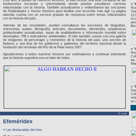
Este año, a pedido de nuestros lectores, el sitio
incluye una lista completa de las
instituciones terciarias y universitarias donde pueden estudiarse carreras
» 
relacionadas con la historia. También actualizamos y rediseñamos las secciones
Roc
de
Publicidades
y
Humor histórico
para facilitar una recorrida más ágil. La página
Tod
además cuenta con un servicio gratuito de respuesta sobre temas relacionados
11:
con la historia del país.
el 
pe
Además de las novedades, pueden consultarse las secciones de biografías,
Ber
entrevistas, audios, filmografía, artículos, documentos, efemérides, estadísticas
poblacionales actualizadas, tasas de analfabetismo e información mundial sobre
desempleo, PBI e indicadores ambientales. El sitio también cuenta con una galería
de imágenes de personajes y momentos de la historia del país, una sección de
titulares y una lista de los gobiernos y gabinetes del territorio nacional desde la
fundación del virreinato del Río de la Plata hasta 2007.
» "
Roc
Agradecemos a todos nuestros lectores por estimularnos a continuar intentando
Col
que la historia argentina sea un bien de todos.
las
Mar
» "
Rad
Col
ent
en 
Θ subir
Efemérides
» Las destacadas del mes