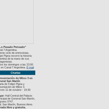
"Lo Pasado Pensado"
al 7 Argentina.
este ciclo de entrevistas,
ipe Pigna recorre la historia
entina de la mano de sus
tagonistas.
os los domingos a las 23:00
 en Canal 7 Argentina.
E-mail
Charlas
resentación de Mitos 3 en
eral San Martín
rla de Felipe Pigna y
sentación de Mitos 3.
ves 11 de octubre - 19:30
gar:
Hall Central del Palacio
icipal de General San Martín,
grano 3747.
l. San Martín, Buenos Aires.
rada libre y gratuita.