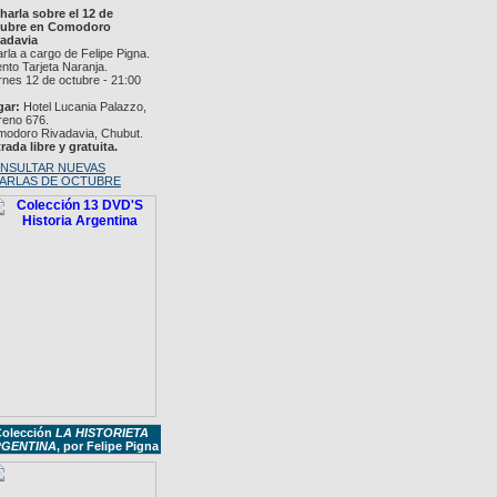
harla sobre el 12 de
tubre en Comodoro
adavia
rla a cargo de Felipe Pigna.
nto Tarjeta Naranja.
rnes 12 de octubre - 21:00
gar:
Hotel Lucania Palazzo,
eno 676.
odoro Rivadavia, Chubut.
rada libre y gratuita.
NSULTAR NUEVAS
ARLAS DE OCTUBRE
olección
LA HISTORIETA
GENTINA
, por Felipe Pigna