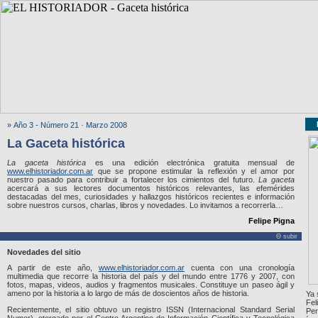
» Año 3 - Número 21 · Marzo 2008
La Gaceta histórica
La gaceta histórica
es una edición electrónica gratuita mensual de
www.elhistoriador.com.ar
que se propone estimular la reflexión y el amor por
nuestro pasado para contribuir a fortalecer los cimientos del futuro.
La gaceta
acercará a sus lectores documentos históricos relevantes, las efemérides
destacadas del mes, curiosidades y hallazgos históricos recientes e información
sobre nuestros cursos, charlas, libros y novedades. Lo invitamos a recorrerla…
Felipe Pigna
Θ subir
Novedades del sitio
A partir de este año,
www.elhistoriador.com.ar
cuenta con una cronología
multimedia que recorre la historia del país y del mundo entre 1776 y 2007, con
fotos, mapas, videos, audios y fragmentos musicales. Constituye un paseo ágil y
ameno por la historia a lo largo de más de doscientos años de historia.
Ya 
Fel
Recientemente, el sitio obtuvo un registro ISSN (Internacional Standard Serial
Per