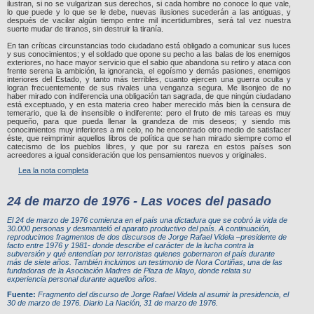
ilustran, si no se vulgarizan sus derechos, si cada hombre no conoce lo que vale,
lo que puede y lo que se le debe, nuevas ilusiones sucederán a las antiguas, y
después de vacilar algún tiempo entre mil incertidumbres, será tal vez nuestra
suerte mudar de tiranos, sin destruir la tiranía.
En tan críticas circunstancias todo ciudadano está obligado a comunicar sus luces
y sus conocimientos; y el soldado que opone su pecho a las balas de los enemigos
exteriores, no hace mayor servicio que el sabio que abandona su retiro y ataca con
frente serena la ambición, la ignorancia, el egoísmo y demás pasiones, enemigos
interiores del Estado, y tanto más terribles, cuanto ejercen una guerra oculta y
logran frecuentemente de sus rivales una venganza segura. Me lisonjeo de no
haber mirado con indiferencia una obligación tan sagrada, de que ningún ciudadano
está exceptuado, y en esta materia creo haber merecido más bien la censura de
temerario, que la de insensible o indiferente: pero el fruto de mis tareas es muy
pequeño, para que pueda llenar la grandeza de mis deseos; y siendo mis
conocimientos muy inferiores a mi celo, no he encontrado otro medio de satisfacer
éste, que reimprimir aquellos libros de política que se han mirado siempre como el
catecismo de los pueblos libres, y que por su rareza en estos países son
acreedores a igual consideración que los pensamientos nuevos y originales.
Lea la nota completa
24 de marzo de 1976 - Las voces del pasado
El 24 de marzo de 1976 comienza en el país una dictadura que se cobró la vida de
30.000 personas y desmanteló el aparato productivo del país. A continuación,
reproducimos fragmentos de dos discursos de Jorge Rafael Videla –presidente de
facto entre 1976 y 1981- donde describe el carácter de la lucha contra la
subversión y qué entendían por terroristas quienes gobernaron el país durante
más de siete años. También incluimos un testimonio de Nora Cortiñas, una de las
fundadoras de la Asociación Madres de Plaza de Mayo, donde relata su
experiencia personal durante aquellos años.
Fuente:
Fragmento del discurso de Jorge Rafael Videla al asumir la presidencia, el
30 de marzo de 1976. Diario
La Nación
, 31 de marzo de 1976.