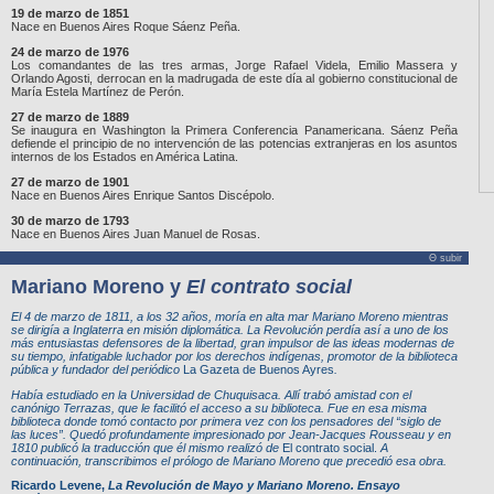
19 de marzo de 1851
Nace en Buenos Aires Roque Sáenz Peña.
24 de marzo de 1976
Los comandantes de las tres armas, Jorge Rafael Videla, Emilio Massera y
Orlando Agosti, derrocan en la madrugada de este día al gobierno constitucional de
María Estela Martínez de Perón.
27 de marzo de 1889
Se inaugura en Washington la Primera Conferencia Panamericana. Sáenz Peña
defiende el principio de no intervención de las potencias extranjeras en los asuntos
internos de los Estados en América Latina.
27 de marzo de 1901
Nace en Buenos Aires Enrique Santos Discépolo.
30 de marzo de 1793
Nace en Buenos Aires Juan Manuel de Rosas.
Θ subir
Mariano Moreno
y
El contrato social
El 4 de marzo de 1811, a los 32 años, moría en alta mar Mariano Moreno mientras
se dirigía a Inglaterra en misión diplomática. La Revolución perdía así a uno de los
más entusiastas defensores de la libertad, gran impulsor de las ideas modernas de
su tiempo, infatigable luchador por los derechos indígenas, promotor de la biblioteca
pública y fundador del periódico
La Gazeta de Buenos Ayres
.
Había estudiado en la Universidad de Chuquisaca. Allí trabó amistad con el
canónigo Terrazas, que le facilitó el acceso a su biblioteca. Fue en esa misma
biblioteca donde tomó contacto por primera vez con los pensadores del “siglo de
las luces”. Quedó profundamente impresionado por Jean-Jacques Rousseau y en
1810 publicó la traducción que él mismo realizó de
El contrato social.
A
continuación, transcribimos el prólogo de Mariano Moreno que precedió esa obra.
Ricardo Levene,
La Revolución de Mayo y Mariano Moreno. Ensayo