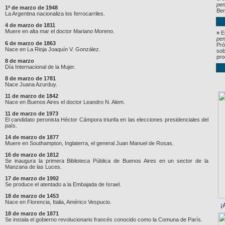
pe
1º de marzo de 1948
Ber
La Argentina nacionaliza los ferrocarriles.
4 de marzo de 1811
Muere en alta mar el doctor Mariano Moreno.
»
En
pe
6 de marzo de 1863
Pró
Nace en La Rioja Joaquín V. González.
sob
pro
8 de marzo
Día Internacional de la Mujer.
8 de marzo de 1781
Nace Juana Azurduy.
11 de marzo de 1842
Nace en Buenos Aires el doctor Leandro N. Alem.
11 de marzo de 1973
El candidato peronista Héctor Cámpora triunfa en las elecciones presidenciales del
país.
14 de marzo de 1877
Muere en Southampton, Inglaterra, el general Juan Manuel de Rosas.
16 de marzo de 1812
Se inaugura la primera Biblioteca Pública de Buenos Aires en un sector de la
Manzana de las Luces.
17 de marzo de 1992
Se produce el atentado a la Embajada de Israel.
18 de marzo de 1453
Nace en Florencia, Italia, Américo Vespucio.
¡
18 de marzo de 1871
Se instala el gobierno revolucionario francés conocido como la Comuna de París.