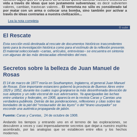
vida a través de ideas que son justamente subversivas
; es decir subvierten
valores, cambian, trastocan valores...
El terrorista no sólo es considerado tal
por matar con un arma o colocar una bomba, sino también por activar a
través de ideas contrarias a nuestra civilización...
Lea la nota completa
Θ subir
El Rescate
Esta sección está destinada al rescate de documentos históricos trascendentes
tanto para la investigación histórica como para el estímulo de la reflexión presente.
El material seleccionado –cartas, artículos, entrevistas– se encuentra en sintonía
con algunas de las más destacadas efemérides del mes.
Secretos sobre la belleza de Juan Manuel de
Rosas
El 14 de marzo de 1877 moría en Southampton, Inglaterra, el general Juan Manuel
de Rosas. Este importante estanciero gobernó la provincia de Buenos Aires entre
1829 y 1852, durante los cuales supo granjearse la más desenfrenada devoción de
sus adeptos y un odio visceral de sus adversarios. Ya apaciguadas las luchas
entre unitarios y federales, en 1908, aparecía en la revista
Caras y Caretas
una
verdadera publinota. Detrás de las ponderaciones, reflexiones y citas sobre las
bondades de la piel del “restaurador de las leyes” o del “tirano usurpador” se
esconde una auténtica propaganda de jabón.
Fuente:
Caras y Caretas
, 24 de octubre de 1908.
Andando los tiempos y entrando uno en el terreno de las exploraciones, se
descubren a veces y casi impensadamente secretos que dejan a nuestro espíritu
asombrado, por las analogías que se establecen entre ellos y los hechos
modernos.