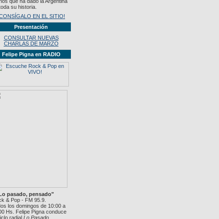
nos que ha dado la Argentina
toda su historia.
¡CONSÍGALO EN EL SITIO!
Presentación
CONSULTAR NUEVAS
CHARLAS DE MARZO
Felipe Pigna en RADIO
"Lo pasado, pensado"
k & Pop - FM 95.9.
os los domingos de 10:00 a
00 Hs. Felipe Pigna conduce
ciclo radial
Lo Pasado,