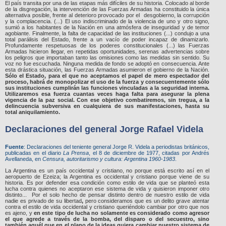
El país transita por una de las etapas más difíciles de su historia. Colocado al borde
de la disgregación, la intervención de las Fuerzas Armadas ha constituido la única
alternativa posible, frente al deterioro provocado por el desgobierno, la corrupción
y la complacencia. (...) El uso indiscriminado de la violencia de uno y otro signo,
sumió a los habitantes de la Nación en una atmósfera de inseguridad y de temor
agobiante. Finalmente, la falta de capacidad de las instituciones (...) condujo a una
total parálisis del Estado, frente a un vacío de poder incapaz de dinamizarlo.
Profundamente respetuosas de los poderes constitucionales (...) las Fuerzas
Armadas hicieron llegar, en repetidas oportunidades, serenas advertencias sobre
los peligros que importaban tanto las omisiones como las medidas sin sentido. Su
voz no fue escuchada. Ninguna medida de fondo se adoptó en consecuencia. Ante
esta drástica situación, las Fuerzas Armadas asumieron el gobierno de la Nación.
Sólo
el Estado, para el que no aceptamos el papel de mero espectador del
proceso, habrá de monopolizar el uso de la fuerza y consecuentemente sólo
sus instituciones cumplirán las funciones vinculadas a la seguridad interna.
Utilizaremos esa fuerza cuantas veces haga falta para asegurar la plena
vigencia de la paz social.
Con ese objetivo combatiremos, sin tregua, a la
delincuencia subversiva en cualquiera de sus manifestaciones, hasta su
total aniquilamiento.
Declaraciones del general Jorge Rafael Videla
Fuente
: Declaraciones del teniente general Jorge R. Videla a periodistas británicos,
publicadas en el diario
La Prensa
, el 8 de diciembre de 1977, citadas por Andrés
Avellaneda, en
Censura, autoritarismo y cultura: Argentina 1960-1983
.
La Argentina es un país occidental y cristiano, no porque está escrito así en el
aeropuerto de Ezeiza; la Argentina es occidental y cristiano porque viene de su
historia. Es por defender esa condición como estilo de vida que se planteó esta
lucha contra quienes no aceptaron ese sistema de vida y quisieron imponer otro
distinto... Por el solo hecho de pensar distinto dentro de nuestro estilo de vida
nadie es privado de su libertad
,
pero consideramos que es un delito grave atentar
contra el estilo de vida occidental y cristiano queriéndolo cambiar por otro que nos
es ajeno, y
en este tipo de lucha no solamente es considerado como agresor
el que agrede a través de la bomba, del disparo o del secuestro, sino
también aquél que en el plano de la ideas quiera cambiar nuestro sistema de