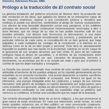
histórico
, Ediciones Peuser, 1960.
Prólogo a la traducción de
El contrato social
La gloriosa instalación del gobierno provisorio de Buenos Aires ha producido tan
feliz revolución en las ideas, que agitados los ánimos de un entusiasmo capaz de
las mayores empresas, aspiran a una constitución juiciosa y duradera que
restituya al pueblo sus derechos, poniéndolos al abrigo de nuevas usurpaciones.
Los efectos de esta favorable disposición serían muy pasajeros, si los sublimes
principios del derecho público continuasen misteriosamente reservados a diez o
doce literatos, que sin riesgo de su vida no han podido hacerlos salir de sus
estudios privados. Los deseos más fervorosos se desvanecen, si una mano
maestra no va progresivamente encadenando los sucesos, y preparando, por la
particular reforma de cada ramo, la consolidación de un bien general, que haga
palpables a cada ciudadano las ventajas de la constitución y lo interese en su
defensa como en la de un bien propio y personal. Esta obra es absolutamente
imposible en pueblos que han nacido en la esclavitud, mientras no se les saque de
la ignorancia de sus propios derechos que han vivido. El peso de las cadenas
extinguía hasta el deseo de sacudirlas; y el término de las revoluciones entre
hombres sin ilustración suele ser que, cansados de desgracias, horrores y
desórdenes, se acomodan por fin a un estado tan malo o peor que el primero a
cambio de que los dejen tranquilos y sosegados.
La España nos provee un ejemplo muy reciente de esta verdad: cuanto presenta
admirable el heroísmo de los pueblos antiguos se ha repetido gloriosamente por los
españoles en su presente revolución. Una pronta disposición a cuantos sacrificios
han exigido, un odio irreconciliable al usurpador, una firmeza sin igual en los
infortunios, una energía infatigable entre los cadáveres y sangre de sus mismos
hermanos; todo género de prodigios se repetía diariamente por todas partes; pero
como el pueblo era ignorante, obraba sin discernimiento; y en tres años de guerra y
de entusiasmo continuado no han podido los españoles erigir un gobierno que
merezca su confianza, ni formar una constitución que los saque de la anarquía.
Tan reciente desengaño debe llenar de un terror religioso, a los que promuevan la
gran causa de estas provincias. En vano sus intenciones serán rectas, en vano
harán grandes esfuerzos por el bien público, en vano provocarán congresos,
promoverán arreglos y atacarán las reliquias del despotismo; si los pueblos no se