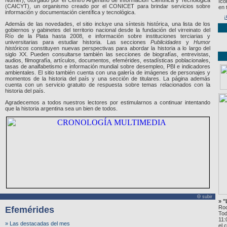
Numer), otorgado por el Centro Argentino de Información Científica y Tecnológica
íco
(CAICYT), un organismo creado por el CONICET para brindar servicios sobre
en 
información y documentación científica y tecnológica.
Además de las novedades, el sitio incluye una síntesis histórica, una lista de los
gobiernos y gabinetes del territorio nacional desde la fundación del virreinato del
Río de la Plata hasta 2008, e información sobre instituciones terciarias y
universitarias para estudiar historia. Las secciones
Publicidades
y
Humor
históricos
constituyen nuevas perspectivas para abordar la historia a lo largo del
siglo XX. Pueden consultarse también las secciones de biografías, entrevistas,
audios, filmografía, artículos, documentos, efemérides, estadísticas poblacionales,
tasas de analfabetismo e información mundial sobre desempleo, PBI e indicadores
ambientales. El sitio también cuenta con una galería de imágenes de personajes y
momentos de la historia del país y una sección de titulares. La página además
cuenta con un servicio gratuito de respuesta sobre temas relacionados con la
historia del país.
Agradecemos a todos nuestros lectores por estimularnos a continuar intentando
que la historia argentina sea un bien de todos.
Θ subir
» 
Roc
Efemérides
Tod
11:
» Las destacadas del mes
el 