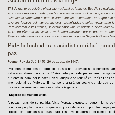
El 8 de marzo se celebra el día internacional de la mujer. Ese día se reafirma 
en condiciones de igualdad, de la mujer en la vida política, civil, económica
hizo falta el calendario ni que se fijaran fechas recordatorias para que a lo l
diversos lugares del mundo, mujeres, organizadas o solas, reclamaran jus
Para recordar estas luchas, seleccionamos una entrevista a Alicia Moreau
1947, en vísperas de viajar a París para reclamar por la paz en el Con
Mujeres celebrado tras la convulsión ocasionada por la Segunda Guerra Mun
Pide la luchadora socialista unidad para d
paz
Fuente
: Revista
Qué
, Nº 56, 26 de agosto de 1947.
"Millones de mujeres de todos los países han apoyado a los hombres par
trabajarán ahora para la paz?" Animada por este pensamiento surgió 
"Entente mundial por la paz". Con su auspicio se reunirá en París a fines d
Internacional de Mujeres. En su seno alzará su voz Alicia Moreau de J
movimiento femenino democrático de la Argentina.
"Mujeres del mundo: uníos"
A pocas horas de su partida, Alicia Moreau expuso, a requerimiento de
congreso y el plan de acción que, a su juicio, deberá cumplir. Una larga y e
sociológica respalda sus ideas. Publicista, investigadora en el campo cientí