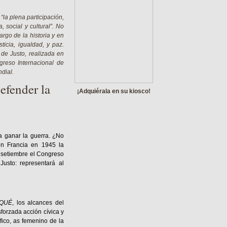
“la plena participación,
, social y cultural”. No
argo de la historia y en
ticia, igualdad, y paz.
 de Justo, realizada en
greso Internacional de
dial.
efender la
¡Adquiérala en su kiosco!
a ganar la guerra. ¿No
en Francia en 1945 la
e setiembre el Congreso
usto: representará al
QUÉ
, los alcances del
sforzada acción cívica y
fico, as femenino de la