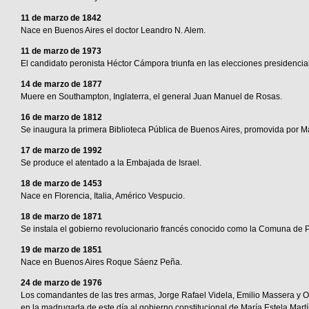
11 de marzo de 1842
Nace en Buenos Aires el doctor Leandro N. Alem.
11 de marzo de 1973
El candidato peronista Héctor Cámpora triunfa en las elecciones presidencial
14 de marzo de 1877
Muere en Southampton, Inglaterra, el general Juan Manuel de Rosas.
16 de marzo de 1812
Se inaugura la primera Biblioteca Pública de Buenos Aires, promovida por 
17 de marzo de 1992
Se produce el atentado a la Embajada de Israel.
18 de marzo de 1453
Nace en Florencia, Italia, Américo Vespucio.
18 de marzo de 1871
Se instala el gobierno revolucionario francés conocido como la Comuna de P
19 de marzo de 1851
Nace en Buenos Aires Roque Sáenz Peña.
24 de marzo de 1976
Los comandantes de las tres armas, Jorge Rafael Videla, Emilio Massera y O
en la madrugada de este día al gobierno constitucional de María Estela Mart