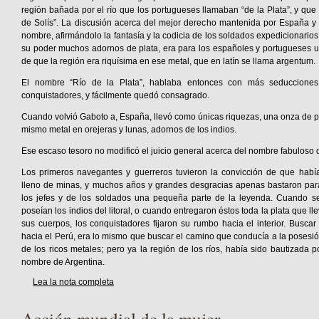
región bañada por el río que los portugueses llamaban “de la Plata”, y que 
de Solís”. La discusión acerca del mejor derecho mantenida por España y 
nombre, afirmándolo la fantasía y la codicia de los soldados expedicionarios.
su poder muchos adornos de plata, era para los españoles y portugueses 
de que la región era riquísima en ese metal, que en latín se llama argentum.
El nombre “Río de la Plata”, hablaba entonces con más seducciones 
conquistadores, y fácilmente quedó consagrado.
Cuando volvió Gaboto a, España, llevó como únicas riquezas, una onza de pl
mismo metal en orejeras y lunas, adornos de los indios.
Ese escaso tesoro no modificó el juicio general acerca del nombre fabuloso d
Los primeros navegantes y guerreros tuvieron la convicción de que habí
lleno de minas, y muchos años y grandes desgracias apenas bastaron para 
los jefes y de los soldados una pequeña parte de la leyenda. Cuando s
poseían los indios del litoral, o cuando entregaron éstos toda la plata que 
sus cuerpos, los conquistadores fijaron su rumbo hacia el interior. Busca
hacia el Perú, era lo mismo que buscar el camino que conducía a la posesión 
de los ricos metales; pero ya la región de los ríos, había sido bautizada p
nombre de Argentina.
Lea la nota completa
Acción mundial de la mujer