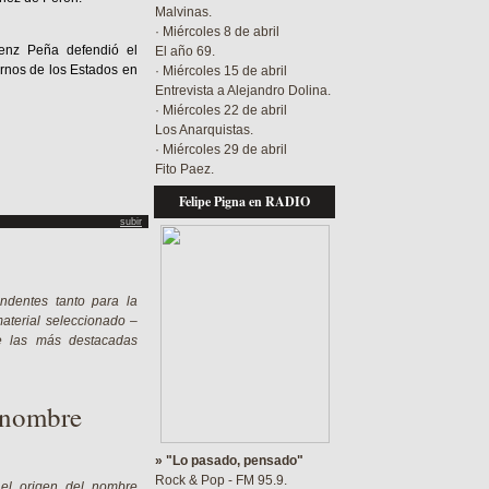
Malvinas.
· Miércoles 8 de abril
enz Peña defendió el
El año 69.
ernos de los Estados en
· Miércoles 15 de abril
Entrevista a Alejandro Dolina.
· Miércoles 22 de abril
Los Anarquistas.
· Miércoles 29 de abril
Fito Paez.
Felipe Pigna en RADIO
subir
endentes tanto para la
material seleccionado –
de las más destacadas
l nombre
» "Lo pasado, pensado"
Rock & Pop - FM 95.9.
 el origen del nombre