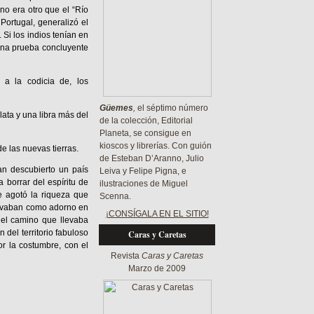
no era otro que el “Río
Portugal, generalizó el
 Si los indios tenían en
una prueba concluyente
a la codicia de, los
Güemes
,
el séptimo número
ata y una libra más del
de la colección, Editorial
Planeta, se consigue en
kioscos y librerías. Con guión
e las nuevas tierras.
de Esteban D’Aranno, Julio
an descubierto un país
Leiva y Felipe Pigna, e
borrar del espíritu de
ilustraciones de Miguel
e agotó la riqueza que
Scenna.
llevaban como adorno en
¡CONSÍGALA EN EL SITIO!
r el camino que llevaba
del territorio fabuloso
Caras y Caretas
or la costumbre, con el
Revista
Caras y Caretas
Marzo de 2009