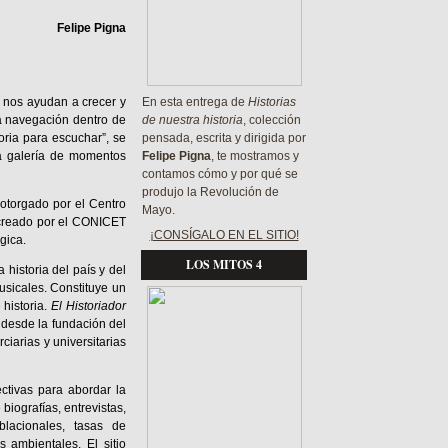
Felipe Pigna
 nos ayudan a crecer y
En esta entrega de
Historias
 la navegación dentro de
de nuestra historia
, colección
oria para escuchar”, se
pensada, escrita y dirigida por
a galería de momentos
Felipe Pigna
, te mostramos y
contamos cómo y por qué se
produjo la Revolución de
 otorgado por el Centro
Mayo.
 creado por el CONICET
¡CONSÍGALO EN EL SITIO!
gica.
LOS MITOS 4
historia del país y del
usicales. Constituye un
 historia.
El Historiador
l desde la fundación del
ciarias y universitarias
ctivas para abordar la
biografías, entrevistas,
oblacionales, tasas de
 ambientales. El sitio