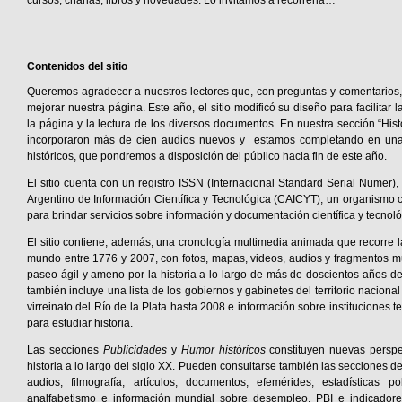
cursos, charlas, libros y novedades. Lo invitamos a recorrerla…
Contenidos del sitio
Queremos agradecer a nuestros lectores que, con preguntas y comentarios,
mejorar nuestra página. Este año, el sitio modificó su diseño para facilitar
la página y la lectura de los diversos documentos. En nuestra sección “Hist
incorporaron más de cien audios nuevos y estamos completando en un
históricos, que pondremos a disposición del público hacia fin de este año.
El sitio cuenta con un registro ISSN (Internacional Standard Serial Numer),
Argentino de Información Científica y Tecnológica (CAICYT), un organismo
para brindar servicios sobre información y documentación científica y tecnoló
El sitio
contiene, además, una cronología multimedia animada que recorre la 
mundo entre 1776 y 2007, con fotos, mapas, videos, audios y fragmentos m
paseo ágil y ameno por la historia a lo largo de más de doscientos años de
también incluye una lista de los gobiernos y gabinetes del territorio naciona
virreinato del Río de la Plata hasta 2008 e información sobre instituciones ter
para estudiar historia.
Las secciones
Publicidades
y
Humor históricos
constituyen nuevas perspe
historia a lo largo del siglo XX. Pueden consultarse también las secciones de 
audios, filmografía, artículos, documentos, efemérides, estadísticas p
analfabetismo e información mundial sobre desempleo, PBI e indicadores