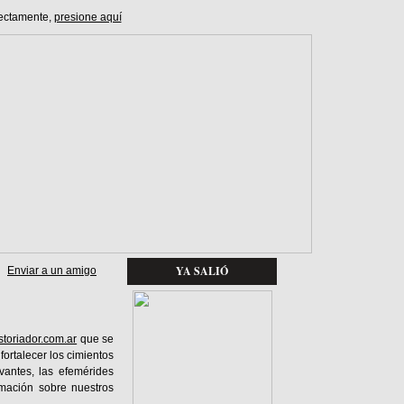
ectamente,
presione aquí
YA SALIÓ
Enviar a un amigo
storiador.com.ar
que se
fortalecer los cimientos
vantes, las efemérides
rmación sobre nuestros