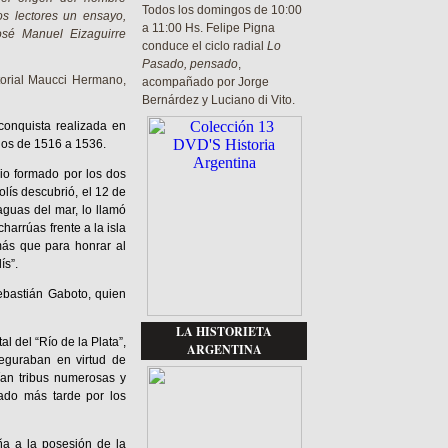
Todos los domingos de 10:00
ros lectores un ensayo,
a 11:00 Hs. Felipe Pigna
osé Manuel Eizaguirre
conduce el ciclo radial
Lo
Pasado, pensado
,
torial Maucci Hermano,
acompañado por Jorge
Bernárdez y Luciano di Vito.
conquista realizada en
ños de 1516 a 1536.
rio formado por los dos
lís descubrió, el 12 de
guas del mar, lo llamó
arrúas frente a la isla
más que para honrar al
ís”.
ebastián Gaboto, quien
LA HISTORIETA
l del “Río de la Plata”,
ARGENTINA
eguraban en virtud de
ían tribus numerosas y
cado más tarde por los
a a la posesión de la