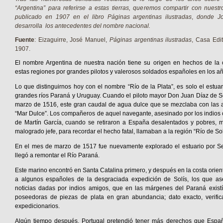
“Argentina” para referirse a estas tierras, queremos compartir con nuest
publicado en 1907 en el libro
Páginas argentinas ilustradas
,
donde
J
desarrolla los antecedentes del nombre nacional.
Fuente
: Eizaguirre, José Manuel,
Páginas argentinas ilustradas
, Casa Edi
1907.
El nombre Argentina de nuestra nación tiene su origen en hechos de la 
estas regiones por grandes pilotos y valerosos soldados españoles en los a
Lo que distinguirnos hoy con el nombre “Río de la Plata”, es solo el estua
grandes ríos Paraná y Uruguay. Cuando el piloto mayor Don Juan Díaz de So
marzo de 1516, este gran caudal de agua dulce que se mezclaba con las a
“Mar Dulce”. Los compañeros de aquel navegante, asesinado por los indios ch
de Martín García, cuando se retiraron a España desalentados y pobres, 
malogrado jefe, para recordar el hecho fatal, llamaban a la región “Río de Sol
En el mes de marzo de 1517 fue nuevamente explorado el estuario por S
llegó a remontar el Río Paraná.
Este marino encontró en Santa Catalina primero, y después en la costa orienta
a algunos españoles de la desgraciada expedición de Solís, los que as
noticias dadas por indios amigos, que en las márgenes del Paraná exist
poseedoras de piezas de plata en gran abundancia; dato exacto, verifi
expedicionarios.
Algún tiempo después, Portugal pretendió tener más derechos que Españ