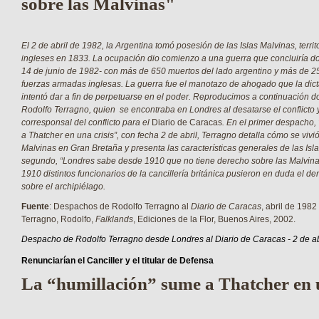
sobre las Malvinas"
El 2 de abril de 1982, la Argentina tomó posesión de las Islas Malvinas, terri
ingleses en 1833. La ocupación dio comienzo a una guerra que concluiría d
14 de junio de 1982- con más de 650 muertos del lado argentino y más de 25
fuerzas armadas inglesas. La guerra fue el manotazo de ahogado que la dic
intentó dar a fin de perpetuarse en el poder. Reproducimos a continuación 
Rodolfo Terragno, quien se encontraba en Londres al desatarse el conflicto y
corresponsal del conflicto para el
Diario de Caracas
. En el primer despacho,
a Thatcher en una crisis”, con fecha 2 de abril, Terragno detalla cómo se vivi
Malvinas en Gran Bretaña y presenta las características generales de las Isla
segundo, “Londres sabe desde 1910 que no tiene derecho sobre las Malvina
1910 distintos funcionarios de la cancillería británica pusieron en duda el d
sobre el archipiélago.
Fuente
: Despachos de Rodolfo Terragno al
Diario de Caracas
, abril de 1982
Terragno, Rodolfo,
Falklands
, Ediciones de la Flor, Buenos Aires, 2002.
Despacho de Rodolfo Terragno desde Londres al Diario de Caracas - 2 de ab
Renunciarían el Canciller y el titular de Defensa
La “humillación” sume a Thatcher en u