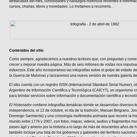
destacadas del mes, curiosidades y hallazgos históricos recientes e informa
cursos, charlas, libros y novedades. Lo invitamos a recorrerla…
Contenidos del sitio
Como siempre, agradecemos a nuestros lectores que, con preguntas y comen
crecer y mejorar nuestra página. Más de seis millones de visitas nos impulsa
esfuerzos. Este año incorporamos las infografías sobre el golpe de estado d
la Guerra de Malvinas y lanzaremos una nueva versión de nuestra galería d
El sitio cuenta con un registro ISSN (Internacional Standard Serial Numer), o
Argentino de Información Científica y Tecnológica (CAICYT), un organismo 
para brindar servicios sobre información y documentación científica y tecnoló
El Historiador
contiene infografías temáticas donde se desarrollan diversos 
independencia, el 12 de octubre, el día de la tradición, Manuel Belgrano, Jo
Domingo Sarmiento) y una cronología multimedia animada que recorre la histo
mundo entre 1776 y 2007, con fotos, mapas, videos, audios y fragmentos mus
paseo ágil y ameno por la historia a lo largo de más de doscientos años de hi
también incluye una lista de los gobiernos y gabinetes del territorio nacional