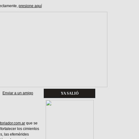
ectamente,
presione aquí
Enviar a un amigo
YA SALIÓ
toriador.com.ar
que se
fortalecer los cimientos
s, las efemérides