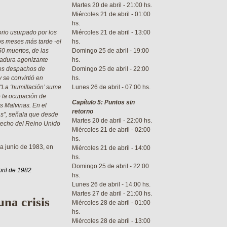
Martes 20 de abril - 21:00 hs.
Miércoles 21 de abril - 01:00
hs.
torio usurpado por los
Miércoles 21 de abril - 13:00
os meses más tarde -el
hs.
0 muertos, de las
Domingo 25 de abril - 19:00
tadura agonizante
hs.
dos despachos de
Domingo 25 de abril - 22:00
 se convirtió en
hs.
 “La ‘humillación’ sume
Lunes 26 de abril - 07:00 hs.
ó la ocupación de
Capítulo 5: Puntos sin
s Malvinas. En el
retorno
s”, señala que desde
Martes 20 de abril - 22:00 hs.
erecho del Reino Unido
Miércoles 21 de abril - 02:00
hs.
 a junio de 1983, en
Miércoles 21 de abril - 14:00
hs.
Domingo 25 de abril - 22:00
ril de 1982
hs.
Lunes 26 de abril - 14:00 hs.
Martes 27 de abril - 21:00 hs.
na crisis
Miércoles 28 de abril - 01:00
hs.
Miércoles 28 de abril - 13:00