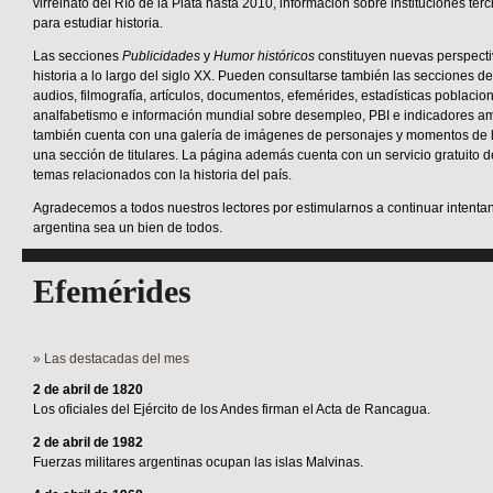
virreinato del Río de la Plata hasta 2010, información sobre instituciones terci
para estudiar historia.
Las secciones
Publicidades
y
Humor históricos
constituyen nuevas perspecti
historia a lo largo del siglo XX. Pueden consultarse también las secciones de 
audios, filmografía, artículos, documentos, efemérides, estadísticas poblacio
analfabetismo e información mundial sobre desempleo, PBI e indicadores amb
también cuenta con una galería de imágenes de personajes y momentos de la 
una sección de titulares. La página además cuenta con un servicio gratuito 
temas relacionados con la historia del país.
Agradecemos a todos nuestros lectores por estimularnos a continuar intentan
argentina sea un bien de todos.
Efemérides
» Las destacadas del mes
2 de abril de 1820
Los oficiales del Ejército de los Andes firman el Acta de Rancagua.
2 de abril de 1982
Fuerzas militares argentinas ocupan las islas Malvinas.