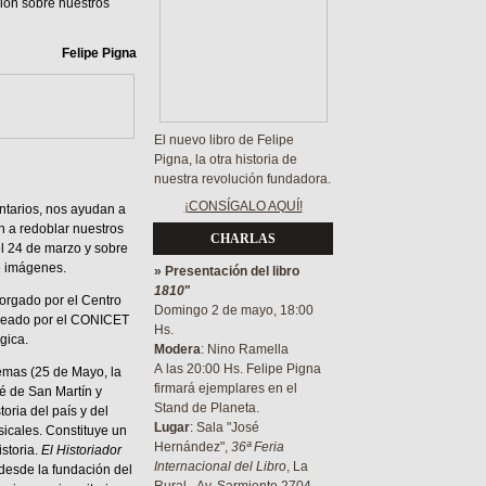
ción sobre nuestros
Felipe Pigna
El nuevo libro de Felipe
Pigna, la otra historia de
nuestra revolución fundadora.
¡CONSÍGALO AQUÍ!
tarios, nos ayudan a
n a redoblar nuestros
CHARLAS
el 24 de marzo y sobre
e imágenes.
» Presentación del libro
1810
"
torgado por el Centro
Domingo 2 de mayo, 18:00
creado por el CONICET
Hs.
gica.
Modera
: Nino Ramella
A las 20:00 Hs. Felipe Pigna
temas (25 de Mayo, la
firmará ejemplares en el
sé de San Martín y
Stand de Planeta.
ria del país y del
Lugar
: Sala "José
icales. Constituye un
Hernández
",
36ª Feria
storia.
El Historiador
Internacional del Libro
, La
 desde la fundación del