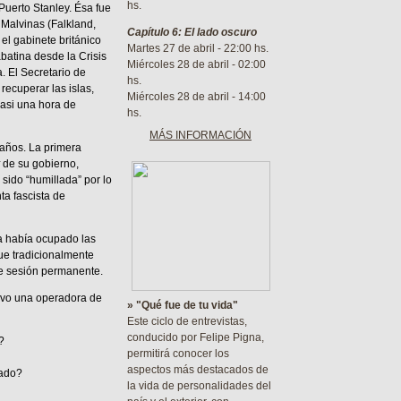
hs.
uerto Stanley. Ésa fue
 Malvinas (Falkland,
Capítulo 6: El lado oscuro
 el gabinete británico
Martes 27 de abril - 22:00 hs.
batina desde la Crisis
Miércoles 28 de abril - 02:00
. El Secretario de
hs.
recuperar las islas,
Miércoles 28 de abril - 14:00
casi una hora de
hs.
MÁS INFORMACIÓN
 años. La primera
de su gobierno,
sido “humillada” por lo
ta fascista de
na había ocupado las
que tradicionalmente
de sesión permanente.
uvo una operadora de
» "Qué fue de tu vida"
Este ciclo de entrevistas,
conducido por Felipe Pigna,
?
permitirá conocer los
aspectos más destacados de
cado?
la vida de personalidades del