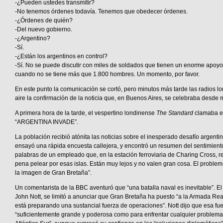
-¿Pueden ustedes transmitir?
-No tenemos órdenes todavía. Tenemos que obedecer órdenes.
-¿Órdenes de quién?
-Del nuevo gobierno.
-¿Argentino?
-Sí.
-¿Están los argentinos en control?
-Sí. No se puede discutir con miles de soldados que tienen un enorme apoyo
cuando no se tiene más que 1.800 hombres. Un momento, por favor.
En este punto la comunicación se cortó, pero minutos más tarde las radios l
aire la confirmación de la noticia que, en Buenos Aires, se celebraba desde
A primera hora de la tarde, el vespertino londinense
The Standard
clamaba en 
“ARGENTINA INVADE”.
La población recibió atónita las noticias sobre el inesperado desafío argenti
ensayó una rápida encuesta callejera, y encontró un resumen del sentimient
palabras de un empleado que, en la estación ferroviaria de Charing Cross, re
pena pelear por esas islas. Están muy lejos y no valen gran cosa. El problem
la imagen de Gran Bretaña”.
Un comentarista de la BBC aventuró que “una batalla naval es inevitable”. El
John Nott, se limitó a anunciar que Gran Bretaña ha puesto “a la Armada Real
está preparando una sustancial fuerza de operaciones”. Nott dijo que esa fu
“suficientemente grande y poderosa como para enfrentar cualquier problema