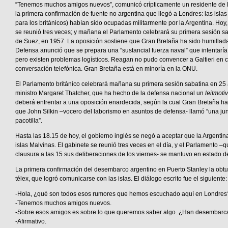
“Tenemos muchos amigos nuevos”, comunicó crípticamente un residente de P
la primera confirmación de fuente no argentina que llegó a Londres: las islas
para los británicos) habían sido ocupadas militarmente por la Argentina. Hoy,
se reunió tres veces; y mañana el Parlamento celebrará su primera sesión sa
de Suez, en 1957. La oposición sostiene que Gran Bretaña ha sido humillada
Defensa anunció que se prepara una “sustancial fuerza naval” que intentaría 
pero existen problemas logísticos. Reagan no pudo convencer a Galtieri en 
conversación telefónica. Gran Bretaña está en minoría en la ONU.
El Parlamento británico celebrará mañana su primera sesión sabatina en 25
ministro Margaret Thatcher, que ha hecho de la defensa nacional un
leitmotiv
deberá enfrentar a una oposición enardecida, según la cual Gran Bretaña ha 
que John Silkin –vocero del laborismo en asuntos de defensa- llamó “una jun
pacotilla”.
Hasta las 18.15 de hoy, el gobierno inglés se negó a aceptar que la Argenti
islas Malvinas. El gabinete se reunió tres veces en el día, y el Parlamento –
clausura a las 15 sus deliberaciones de los viernes- se mantuvo en estado 
La primera confirmación del desembarco argentino en Puerto Stanley la obt
télex, que logró comunicarse con las islas. El diálogo escrito fue el siguiente:
-Hola, ¿qué son todos esos rumores que hemos escuchado aquí en Londres
-Tenemos muchos amigos nuevos.
-Sobre esos amigos es sobre lo que queremos saber algo. ¿Han desembar
-Afirmativo.