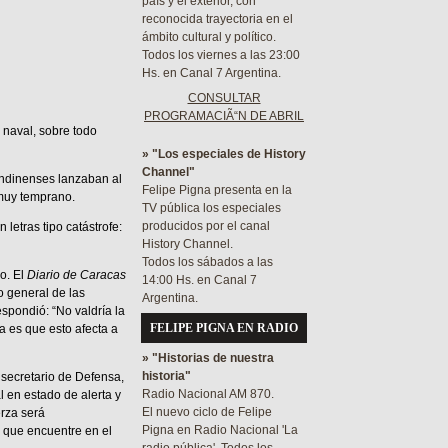
país y el exterior, con
reconocida trayectoria en el
ámbito cultural y político.
Todos los viernes a las 23:00
Hs. en Canal 7 Argentina.
CONSULTAR
PROGRAMACIÃ“N DE ABRIL
 naval, sobre todo
» "
Los especiales de History
Channel
"
ondinenses lanzaban al
Felipe Pigna presenta en la
 muy temprano.
TV pública los especiales
producidos por el canal
letras tipo catástrofe:
History Channel.
Todos los sábados a las
no. El
Diario de Caracas
14:00 Hs. en Canal 7
o general de las
Argentina.
spondió: “No valdría la
FELIPE PIGNA EN RADIO
a es que esto afecta a
» "
Historias de nuestra
historia
"
 secretario de Defensa,
Radio Nacional AM 870.
 en estado de alerta y
El nuevo ciclo de Felipe
erza será
Pigna en Radio Nacional 'La
 que encuentre en el