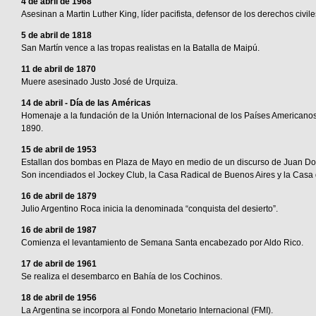
4 de abril de 1968
Asesinan a Martin Luther King, líder pacifista, defensor de los derechos civi
5 de abril de 1818
San Martín vence a las tropas realistas en la Batalla de Maipú.
11 de abril de 1870
Muere asesinado Justo José de Urquiza.
14 de abril - Día de las Américas
Homenaje a la fundación de la Unión Internacional de los Países Americanos 
1890.
15 de abril de 1953
Estallan dos bombas en Plaza de Mayo en medio de un discurso de Juan D
Son incendiados el Jockey Club, la Casa Radical de Buenos Aires y la Casa d
16 de abril de 1879
Julio Argentino Roca inicia la denominada “conquista del desierto”.
16 de abril de 1987
Comienza el levantamiento de Semana Santa encabezado por Aldo Rico.
17 de abril de 1961
Se realiza el desembarco en Bahía de los Cochinos.
18 de abril de 1956
La Argentina se incorpora al Fondo Monetario Internacional (FMI).