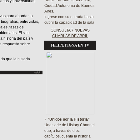
Rural - Av. Sarmiento 2704,
arias y universitarias
Ciudad Autónoma de Buenos
Aires.
vas para abordar la
Ingrese con su entrada hasta
biografías, entrevistas,
cubrir la capacidad de la sala.
nales, tasas de
CONSULTAR NUEVAS
ientales. El sitio
CHARLAS DE ABRIL
historia del país y
de respuesta sobre
FELIPE PIGNA EN TV
do que la historia
subir
» "Unidos por la Historia"
Una serie de History Channel
que, a través de diez
capítulos, cuenta la historia