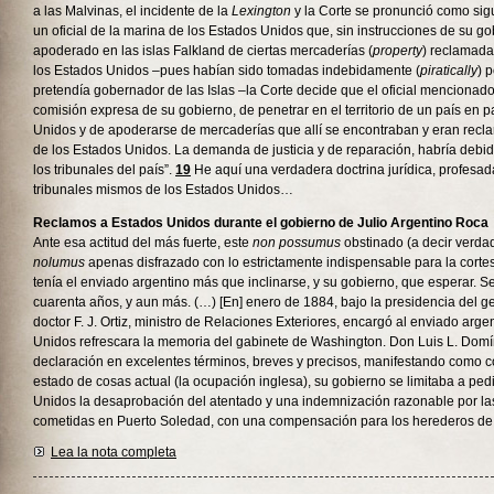
a las Malvinas, el incidente de la
Lexington
y la Corte se pronunció como sig
un oficial de la marina de los Estados Unidos que, sin instrucciones de su go
apoderado en las islas Falkland de ciertas mercaderías (
property
) reclamada
los Estados Unidos –pues habían sido tomadas indebidamente (
piratically
) 
pretendía gobernador de las Islas –la Corte decide que el oficial mencionado
comisión expresa de su gobierno, de penetrar en el territorio de un país en 
Unidos y de apoderarse de mercaderías que allí se encontraban y eran rec
de los Estados Unidos. La demanda de justicia y de reparación, habría debi
los tribunales del país”.
19
He aquí una verdadera doctrina jurídica, profesada
tribunales mismos de los Estados Unidos…
Reclamos a Estados Unidos durante el gobierno de Julio Argentino Roca
Ante esa actitud del más fuerte, este
non possumus
obstinado (a decir verda
nolumus
apenas disfrazado con lo estrictamente indispensable para la corte
tenía el enviado argentino más que inclinarse, y su gobierno, que esperar. S
cuarenta años, y aun más. (…) [En] enero de 1884, bajo la presidencia del g
doctor F. J. Ortiz, ministro de Relaciones Exteriores, encargó al enviado arge
Unidos refrescara la memoria del gabinete de Washington. Don Luis L. Dom
declaración en excelentes términos, breves y precisos, manifestando como c
estado de cosas actual (la ocupación inglesa), su gobierno se limitaba a pedi
Unidos la desaprobación del atentado y una indemnización razonable por l
cometidas en Puerto Soledad, con una compensación para los herederos de
Lea la nota completa