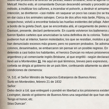
retuvo allí prisionero al director de pescas, Mateo Brisbane, soltó al agente 
Metcalf. Hecho esto, el comandante Duncan descendió armado y procedió pr
método, a inutilizar los cañones, a incendiar el polvorín, a destruir el armame
intención, se divirtieron –casi risible- en saquear un poco las casas (no se tr
en dar caza a los animales salvajes. Cerca de dos años más tarde, Fitzroy, c
sospechoso, volvió a encontrar todavía las huellas evidentes del pillaje. Ade
a bordo de la goleta
Dash
, que se encontraba allá, el cargamento de pieles 
Davison, presente, declaró pertenecerle. En cuanto volvieron los balleneros
fueron fijados carteles que anunciaban la ruina definitiva de la colonia. Tod
pudieron huir al interior, fueron molestados; los que se resistían, molidos a g
han denunciado excesos más graves; pero no parecen probados. Se adivina 
colonos, desanimados, se embarcaron sin pensar en un posible regreso. En 
detenido a casi todos los habitantes, el heroico Duncan no retuvo prisionero
argentinos y al comerciante inglés Brisbane, al que engrilló –según declara
llevó así a Montevideo
11
. He aquí en qué términos, breves pero expresivos
corbeta se dirigía al gobierno de un país libre, confesando altamente su ate
condiciones de clemencia:
“A. S.E. el Señor Ministro de Negocios Extranjeros de Buenos Aires:
Surto en Montevideo, febrero 21 de 1832
Señor:
Debo decir a Ud. que entregaré o pondré en libertad a los prisioneros existe
Lexington
, dando el gobierno de Buenos Aires una seguridad de que han obr
Tengo el honor, etc.
Silas Duncan”.