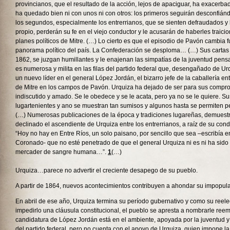
provincianos, que el resultado de la acción, lejos de apaciguar, ha exacerb
ha quedado bien ni con unos ni con otros: los primeros seguirán desconfián
los segundos, especialmente los entrerrianos, que se sienten defraudados y
propio, perderán su fe en el viejo conductor y le acusarán de haberles traicion
planes políticos de Mitre. (…) Lo cierto es que el episodio de Pavón cambia
panorama político del país. La Confederación se desploma… (…) Sus cartas 
1862, se juzgan humillantes y le enajenan las simpatías de la juventud pens
es numerosa y milita en las filas del partido federal que, desengañado de U
un nuevo líder en el general López Jordán, el bizarro jefe de la caballería ent
de Mitre en los campos de Pavón. Urquiza ha dejado de ser para sus comprov
indiscutido y amado. Se le obedece y se le acata, pero ya no se le quiere. S
lugartenientes y ano se muestran tan sumisos y algunos hasta se permiten
(…) Numerosas publicaciones de la época y tradiciones lugareñas, demuest
declinado el ascendiente de Urquiza entre los entrerrianos, a raíz de su con
“Hoy no hay en Entre Ríos, un solo paisano, por sencillo que sea –escribía 
Coronado- que no esté penetrado de que el general Urquiza ni es ni ha sido fe
mercader de sangre humana…”.
1
(…)
Urquiza…parece no advertir el creciente desapego de su pueblo.
A partir de 1864, nuevos acontecimientos contribuyen a ahondar su impopula
En abril de ese año, Urquiza termina su período gubernativo y como su reele
impedirlo una cláusula constitucional, el pueblo se apresta a nombrarle ree
candidatura de López Jordán está en el ambiente, apoyada por la juventud y
del partido federal, pero no cuenta con el apoyo de Urquiza, quien impone la