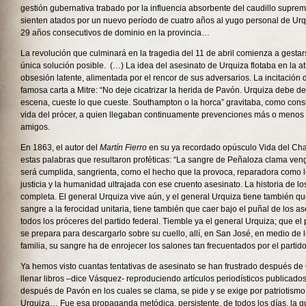
gestión gubernativa trabado por la influencia absorbente del caudillo suprem
sienten atados por un nuevo período de cuatro años al yugo personal de Urq
29 años consecutivos de dominio en la provincia…
La revolución que culminará en la tragedia del 11 de abril comienza a gesta
única solución posible. (…) La idea del asesinato de Urquiza flotaba en la 
obsesión latente, alimentada por el rencor de sus adversarios. La incitación
famosa carta a Mitre: “No deje cicatrizar la herida de Pavón. Urquiza debe d
escena, cueste lo que cueste. Southampton o la horca” gravitaba, como consi
vida del prócer, a quien llegaban continuamente prevenciones más o menos
amigos.
En 1863, el autor del
Martín Fierro
en su ya recordado opúsculo Vida del Cha
estas palabras que resultaron proféticas: “La sangre de Peñaloza clama ven
será cumplida, sangrienta, como el hecho que la provoca, reparadora como lo
justicia y la humanidad ultrajada con ese cruento asesinato. La historia de l
completa. El general Urquiza vive aún, y el general Urquiza tiene también qu
sangre a la ferocidad unitaria, tiene también que caer bajo el puñal de los a
todos los próceres del partido federal. Tiemble ya el general Urquiza; que el
se prepara para descargarlo sobre su cuello, allí, en San José, en medio de 
familia, su sangre ha de enrojecer los salones tan frecuentados por el partido
Ya hemos visto cuantas tentativas de asesinato se han frustrado después d
llenar libros –dice Vásquez- reproduciendo artículos periodísticos publicad
después de Pavón en los cuales se clama, se pide y se exige por patriotismo
Urquiza… Fue esa propaganda metódica, persistente, de todos los días, la qu