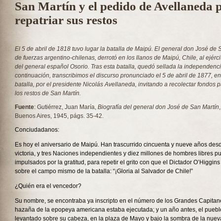
San Martín y el pedido de Avellaneda 
repatriar sus restos
El 5 de abril de 1818 tuvo lugar la batalla de Maipú. El general don José de
de fuerzas argentino-chilenas, derrotó en los llanos de Maipú, Chile, al ejérci
del general español Osorio. Tras esta batalla, quedó sellada la independenci
continuación, transcribimos el discurso pronunciado el 5 de abril de 1877, en
batalla, por el presidente Nicolás Avellaneda, invitando a recolectar fondos p
los restos de San Martín.
Fuente
: Gutiérrez, Juan María,
Biografía del general don José de San Martín
Buenos Aires, 1945, págs. 35-42.
Conciudadanos:
Es hoy el aniversario de Maipú. Han trascurrido cincuenta y nueve años desd
victoria, y tres Naciones independientes y diez millones de hombres libres 
impulsados por la gratitud, para repetir el grito con que el Dictador O’Higgin
sobre el campo mismo de la batalla: “¡Gloria al Salvador de Chile!”
¿Quién era el vencedor?
Su nombre, se encontraba ya inscripto en el número de los Grandes Capitane
hazaña de la epopeya americana estaba ejecutada; y un año antes, el puebl
levantado sobre su cabeza, en la plaza de Mayo y bajo la sombra de la nue