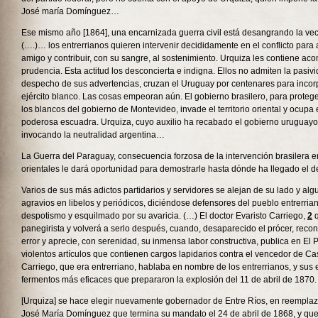
José maría Domínguez…
Ese mismo año [1864], una encarnizada guerra civil está desangrando la vec
(….)… los entrerrianos quieren intervenir decididamente en el conflicto para 
amigo y contribuir, con su sangre, al sostenimiento. Urquiza les contiene ac
prudencia. Esta actitud los desconcierta e indigna. Ellos no admiten la pasivi
despecho de sus advertencias, cruzan el Uruguay por centenares para incorpo
ejército blanco. Las cosas empeoran aún. El gobierno brasilero, para protege
los blancos del gobierno de Montevideo, invade el territorio oriental y ocupa
poderosa escuadra. Urquiza, cuyo auxilio ha recabado el gobierno uruguayo, 
invocando la neutralidad argentina…
La Guerra del Paraguay, consecuencia forzosa de la intervención brasilera e
orientales le dará oportunidad para demostrarle hasta dónde ha llegado el d
Varios de sus más adictos partidarios y servidores se alejan de su lado y al
agravios en libelos y periódicos, diciéndose defensores del pueblo entrerria
despotismo y esquilmado por su avaricia. (…) El doctor Evaristo Carriego,
2
q
panegirista y volverá a serlo después, cuando, desaparecido el prócer, rec
error y aprecie, con serenidad, su inmensa labor constructiva, publica en El 
violentos artículos que contienen cargos lapidarios contra el vencedor de 
Carriego, que era entrerriano, hablaba en nombre de los entrerrianos, y sus e
fermentos más eficaces que prepararon la explosión del 11 de abril de 1870.
[Urquiza] se hace elegir nuevamente gobernador de Entre Ríos, en reempla
José María Domínguez que termina su mandato el 24 de abril de 1868, y que