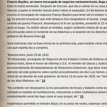
Francis Baylies, un nuevo encargado de negocios norteamericano, llega 
Esto no había terminado. Después de Duncan, que iba a calmar en su casa s
Slacum, a quien el ministro García debió retirar el exequátur (14 de febrero d
escena el encargado de negocios Francis Baylies para tener allí el empleo 
12
. Es preciso reconocer que éste tampoco hizo languidecer el asunto. Llega
corbeta de guerra
Peacock
, desembarcó el 9 con su familia, presentó el 15 s
abrió el fuego. Su misión oficial se limitaba, según confesión misma de su go
una encuesta sobre el incidente de las Malvinas y al examen de los derecho
gobierno de Buenos Aires
13
.
Será suficiente citar la frase inicial de su primera nota, para mostrar cómo en
con qué espíritu iba a cumplirla.
“Buenos Aires, junio 20 de 1832
“El infrascripto, encargado de Negocios de los Estados Unidos de América c
Buenos Aires, tiene el honor de informar a S.E. el ministro de Gracia y Justic
provisionalmente del departamento de Relaciones Exteriores, que tiene órde
atención de este gobierno sobre ciertos procedimientos de don Luis Vernet, 
virtud de un decreto de este gobierno, de fecha 10 de junio de 1829, ser “Gobe
de las Islas Malvinas, etc.”
14
“No contento con despojarlos (a los pescadores de focas) y tratarlos como es
colmado la medida de humillaciones, reduciendo a estos ciudadanos ameri
envilecimiento moral tan bajo como el suyo propio, etc.”
15
.
Habiéndose permitido el ministro Maza, en su aviso de recibo, expresar ciert