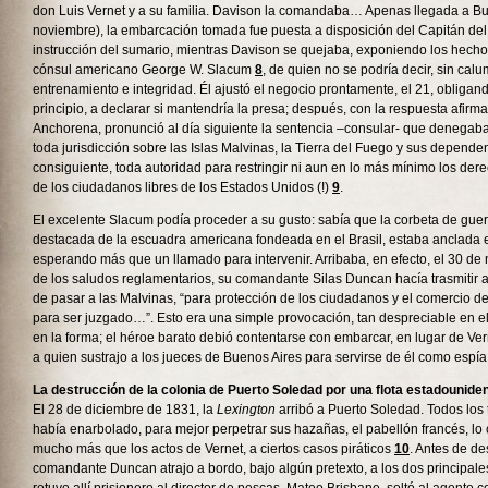
don Luis Vernet y a su familia. Davison la comandaba… Apenas llegada a Bu
noviembre), la embarcación tomada fue puesta a disposición del Capitán del
instrucción del sumario, mientras Davison se quejaba, exponiendo los hecho
cónsul americano George W. Slacum
8
, de quien no se podría decir, sin calu
entrenamiento e integridad. Él ajustó el negocio prontamente, el 21, obligan
principio, a declarar si mantendría la presa; después, con la respuesta afirma
Anchorena, pronunció al día siguiente la sentencia –consular- que denegaba
toda jurisdicción sobre las Islas Malvinas, la Tierra del Fuego y sus dependen
consiguiente, toda autoridad para restringir ni aun en lo más mínimo los der
de los ciudadanos libres de los Estados Unidos (!)
9
.
El excelente Slacum podía proceder a su gusto: sabía que la corbeta de gue
destacada de la escuadra americana fondeada en el Brasil, estaba anclada 
esperando más que un llamado para intervenir. Arribaba, en efecto, el 30 de
de los saludos reglamentarios, su comandante Silas Duncan hacía trasmitir a
de pasar a las Malvinas, “para protección de los ciudadanos y el comercio d
para ser juzgado…”. Esto era una simple provocación, tan despreciable en 
en la forma; el héroe barato debió contentarse con embarcar, en lugar de Ver
a quien sustrajo a los jueces de Buenos Aires para servirse de él como espí
La destrucción de la colonia de Puerto Soledad por una flota estadounide
El 28 de diciembre de 1831, la
Lexington
arribó a Puerto Soledad. Todos los 
había enarbolado, para mejor perpetrar sus hazañas, el pabellón francés, lo 
mucho más que los actos de Vernet, a ciertos casos piráticos
10
. Antes de de
comandante Duncan atrajo a bordo, bajo algún pretexto, a los dos principal