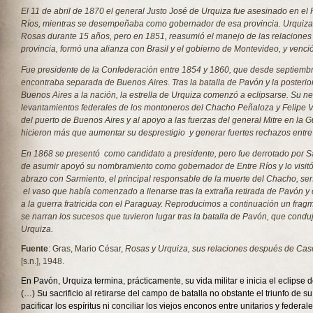
El 11 de abril de 1870 el general Justo José de Urquiza fue asesinado en el 
Ríos, mientras se desempeñaba como gobernador de esa provincia. Urquiza f
Rosas durante 15 años, pero en 1851, reasumió el manejo de las relaciones 
provincia, formó una alianza con Brasil y el gobierno de Montevideo, y venc
Fue presidente de la Confederación entre 1854 y 1860, que desde septiemb
encontraba separada de Buenos Aires. Tras la batalla de Pavón y la posterio
Buenos Aires a la nación, la estrella de Urquiza comenzó a eclipsarse. Su ne
levantamientos federales de los montoneros del Chacho Peñaloza y Felipe Var
del puerto de Buenos Aires y al apoyo a las fuerzas del general Mitre en la 
hicieron más que aumentar su desprestigio y generar fuertes rechazos entr
En 1868 se presentó como candidato a presidente, pero fue derrotado por S
de asumir apoyó su nombramiento como gobernador de Entre Ríos y lo visitó 
abrazo con Sarmiento, el principal responsable de la muerte del Chacho, ser
el vaso que había comenzado a llenarse tras la extraña retirada de Pavón y 
a la guerra fratricida con el Paraguay. Reproducimos a continuación un frag
se narran los sucesos que tuvieron lugar tras la batalla de Pavón, que condu
Urquiza.
Fuente
: Gras, Mario César,
Rosas y Urquiza, sus relaciones después de Cas
[s.n.], 1948.
En Pavón, Urquiza termina, prácticamente, su vida militar e inicia el eclipse de
(…) Su sacrificio al retirarse del campo de batalla no obstante el triunfo de su
pacificar los espíritus ni conciliar los viejos enconos entre unitarios y federal