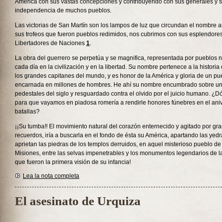
América con sus vastas concepciones y contribuyendo con sus generales y su
independencia de muchos pueblos.
Las victorias de San Martín son los lampos de luz que circundan el nombre a
sus trofeos que fueron pueblos redimidos, nos cubrimos con sus esplendore
Libertadores de Naciones
1
.
La obra del guerrero se perpetúa y se magnifica, representada por pueblos
cada día en la civilización y en la libertad. Su nombre pertenece a la histori
los grandes capitanes del mundo, y es honor de la América y gloria de un pu
encarnada en millones de hombres. He ahí su nombre encumbrado sobre uno
pedestales del siglo y resguardado contra el olvido por el juicio humano. ¿
para que vayamos en piadosa romería a rendirle honores fúnebres en el aniv
batallas?
¡¡Su tumba!! El movimiento natural del corazón enternecido y agitado por gr
recuerdos, iría a buscarla en el fondo de ésta su América, apartando las yed
aprietan las piedras de los templos derruidos, en aquel misterioso pueblo de
Misiones, entre las selvas impenetrables y los monumentos legendarios de la
que fueron la primera visión de su infancia!
Lea la nota completa
El asesinato de Urquiza