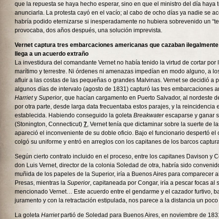
que la repuesta se haya hecho esperar, sino en que el ministro del día haya 
anunciarla. La protesta cayó en el vacío; al cabo de ocho días ya nadie se ac
habría podido eternizarse si inesperadamente no hubiera sobrevenido un “te
provocaba, dos años después, una solución imprevista.
Vernet captura tres embarcaciones americanas que cazaban ilegalmente e
llega a un acuerdo extraño
La investidura del comandante Vernet no había tenido la virtud de cortar por
marítimo y terrestre. Ni órdenes ni amenazas impedían en modo alguno, a lo
afluir a las costas de las pequeñas o grandes Malvinas. Vernet se decidió a 
algunos días de intervalo (agosto de 1831) capturó las tres embarcaciones 
Harriet
y
Superior
, que hacían cargamento en Puerto Salvador, al nordeste de S
por otra parte, desde larga data frecuentaba estos parajes, y la reincidenci
establecida. Habiendo conseguido la goleta
Breakwater
escaparse y ganar s
(Stonington, Connecticut)
7
, Vernet tenía que dictaminar sobre la suerte de la
apareció el inconveniente de su doble oficio. Bajo el funcionario despertó el
colgó su uniforme y entró en arreglos con los capitanes de los barcos captur
Según cierto contrato incluido en el proceso, entre los capitanes Davison y 
don Luis Vernet, director de la colonia Soledad de otra, habría sido convenid
muñida de los papeles de la Superior, iría a Buenos Aires para comparecer all
Presas, mientras la
Superior
, capitaneada por Congar, iría a pescar focas al 
mencionado Vernet… Este acuerdo entre el gendarme y el cazador furtivo, baj
juramento y con la retractación estipulada, nos parece a la distancia un poco
La goleta
Harriet
partió de Soledad para Buenos Aires, en noviembre de 1831