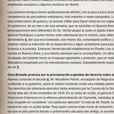
personas, más o menos estables, incluidos los balleneros y
sealers
de toda p
empleados europeos y algunos esclavos de Vernet.
Los primeros tiempos fueron particularmente difíciles; era la pesca poco prod
competencia de pescadores extranjeros, más expertos o mejor equipados. L
una embarcación de guerra y un puesto militar para hacer observar los regl
de gobiernos, de un mes o de una semana, que se sucedían en Buenos Aires
preocupaciones bien diferentes! En fin, Vernet atrapó al vuelo el rápido inte
general Rodríguez a quien hemos visto interesarse por la colonia, para obte
del territorio
4
, del cual era nombrado, ese mismo día, comandante político y 
poderes sobre la extensión de su dependencia y algún armamento para pasar
la teoría a la práctica. Entonces Vernet decidió establecerse en Puerto Luis 
nacida en Buenos Aires, y una familia alemana que lo acompañaba. Un oficia
ha dejado del distante
home
un bosquejo agradable y profundo, que en nada
filibusteros imaginado por los merodeadores yanquis, indudablemente segú
de ser
5
.
Gran Bretaña protesta por la proclamación argentina del derecho sobre l
Apenas conocido el decreto
6
, Mr. Woodbine Parish, encargado de Negocios
a informar a su gobierno, quien le ordenó reclamar contra una medida admin
“los derechos de soberanía ejercidos hasta entonces por la Corona de la Gra
formal data del 19 de noviembre de 1829. En su aviso de recibo, el general G
Relaciones Exteriores en la efímera administración de Viamonte, mostraba al
muy ocupado en considerar “con particular atención” la nota de Mr. Parish, 
resolución que no podía tardar. Para quien conoce estas horas de turbación
las que el país parecía librado a gobernantes atacados del vértigo, lo asomb