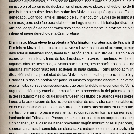
maneras diplomáticas, el hombre de Massachussets volvió a la carga el día s
ministro en el apremio de declarar, en el más breve plazo, si el gobierno de
persistía en atribuirse derechos sobre las Malvinas, después que el de Esta
denegado. Con todo, ante el silencio de su interlocutor, Baylies se resignó a 
semanas; pero esto fue para elaborar un largo memorial históricojurídico…e
oficioso, después de haber transcripto complacientemente la protesta de Mr
infería el mejor derecho de la Gran Bretaña.
El ministro Maza eleva la protesta a Washington y protesta ante Francis 
El ministro Maza…bien resuelto esta vez a llevar las cosas al extremo, come
descartar al intermediario y llevar la cuestión ante el Ministro de Estado de
exposición completa y firme de los derechos y agravios argentinos. Hecho e
algunos días de descanso, se volvió hacia quien, desde hacía dos meses, no
ninguna afirmación falaz para sostener su mala causa… Rehusando admitir a
discusión sobre la propiedad de las Malvinas, que estaba por encima de él y
Estados Unidos no podían ser parte, el ministro argentino encerró al adversar
pesca ilícita, con sus consecuencias, que eran la doble intervención de Ver
argumentación muy concisa, demostró que la procedencia del primero era tan
la del segundo; y esto, cualesquiera fuesen los títulos de Buenos Aires sobr
luego a la apreciación de los actos cometidos de una y otra parte, estableció 
en el caso mismo en que todas las irregularidades observadas en la conduct
ciertas, no eran sino pasajeras y tenían su correctivo en los inventarios leva
inminente del Tribunal de Presas, en tanto que los excesos perpetrados po
significaban, en el caso de haber procedido según instrucciones superiores, u
soberanía nacional, cometido en plena paz e indigno de un pueblo civilizado;