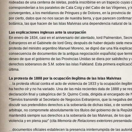
rodeadas de una centena de isletas, podría inscribirse en un trapecio cuyas
corresponderían a los paralelos de Cala Coig y del Cabo de las Vírgenes, y 
convergentes, a los meridianos de Pringues y de Dolores, en la provincia de
por cierto, datos que no nos sacan de nuestra tierra, y que parecen confirmar 
botánica, las que hacen de las Islas Malvinas una dependencia natural de la
Las explicaciones inglesas ante la usurpación
En enero de 1834, casi en el aniversario del atentado, lord Palmerston, Secr
Extranjeros en el Gabinete de lord Grey, después de haber dejado siete mese
protesta del ministro argentino Manuel Moreno, se dignó dar una fría explica
consecuencia de documentos de la antigua negociación española) que term
deseo de que el gobierno de las Provincias Unidas se diera por satisfecho y d
derechos soberanos de S.M. sobre las islas Falkland. Esta primera explicaci
última.
La protesta de 1888 por la ocupación ilegítima de las Islas Malvinas
…la protesta oficial contra el acto de violencia de 1833 y la ocupación ilegít
ha hecho oír y no ha variado. Una de las más recientes data de 1888 y se r
declaración final y categórica del Sr. Quirno Costa, dirigida al encargado de 
“
Servíos transmitir al Secretario de Negocios Extranjeros, que la negativa de
discutir sus pretendidos derechos a la soberanía de dichas islas, o de someter 
arbitraje, no compromete absolutamente los títulos del gobierno de la Repúbl
mantendrá siempre sus derechos a la soberanía de las Malvinas, de los que 
violencia y en plena paz” (cita
Memoria de Relaciones exteriores presentada
…documentos oficiales establecen la presencia ininterrumpida de las autori