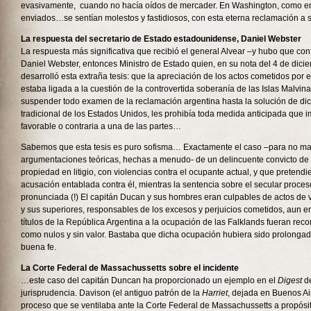
evasivamente, cuando no hacía oídos de mercader. En Washington, como en
enviados…se sentían molestos y fastidiosos, con esta eterna reclamación a 
La respuesta del secretario de Estado estadounidense, Daniel Webster
La respuesta más significativa que recibió el general Alvear –y hubo que con
Daniel Webster, entonces Ministro de Estado quien, en su nota del 4 de dici
desarrolló esta extraña tesis: que la apreciación de los actos cometidos por 
estaba ligada a la cuestión de la controvertida soberanía de las Islas Malvin
suspender todo examen de la reclamación argentina hasta la solución de dicho 
tradicional de los Estados Unidos, les prohibía toda medida anticipada que i
favorable o contraria a una de las partes…
Sabemos que esta tesis es puro sofisma… Exactamente el caso –para no m
argumentaciones teóricas, hechas a menudo- de un delincuente convicto d
propiedad en litigio, con violencias contra el ocupante actual, y que pretendi
acusación entablada contra él, mientras la sentencia sobre el secular proce
pronunciada (!) El capitán Ducan y sus hombres eran culpables de actos de vi
y sus superiores, responsables de los excesos y perjuicios cometidos, aun e
títulos de la República Argentina a la ocupación de las Falklands fueran rec
como nulos y sin valor. Bastaba que dicha ocupación hubiera sido prolonga
buena fe.
La Corte Federal de Massachussetts sobre el incidente
…este caso del capitán Duncan ha proporcionado un ejemplo en el
Digest
de
jurisprudencia. Davison (el antiguo patrón de la
Harriet
, dejada en Buenos A
proceso que se ventilaba ante la Corte Federal de Massachussetts a propósit