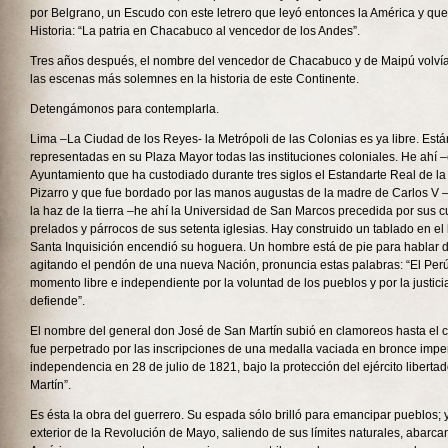
por Belgrano, un Escudo con este letrero que leyó entonces la América y que
Historia: “La patria en Chacabuco al vencedor de los Andes”.
Tres años después, el nombre del vencedor de Chacabuco y de Maipú volvía
las escenas más solemnes en la historia de este Continente.
Detengámonos para contemplarla.
Lima –La Ciudad de los Reyes- la Metrópoli de las Colonias es ya libre. Est
representadas en su Plaza Mayor todas las instituciones coloniales. He ahí –
Ayuntamiento que ha custodiado durante tres siglos el Estandarte Real de la 
Pizarro y que fue bordado por las manos augustas de la madre de Carlos V –
la haz de la tierra –he ahí la Universidad de San Marcos precedida por sus cu
prelados y párrocos de sus setenta iglesias. Hay construido un tablado en el
Santa Inquisición encendió su hoguera. Un hombre está de pie para hablar d
agitando el pendón de una nueva Nación, pronuncia estas palabras: “El Per
momento libre e independiente por la voluntad de los pueblos y por la justic
defiende”.
El nombre del general don José de San Martín subió en clamoreos hasta el ci
fue perpetrado por las inscripciones de una medalla vaciada en bronce impe
independencia en 28 de julio de 1821, bajo la protección del ejército liber
Martín”.
Es ésta la obra del guerrero. Su espada sólo brilló para emancipar pueblos; 
exterior de la Revolución de Mayo, saliendo de sus límites naturales, abarca