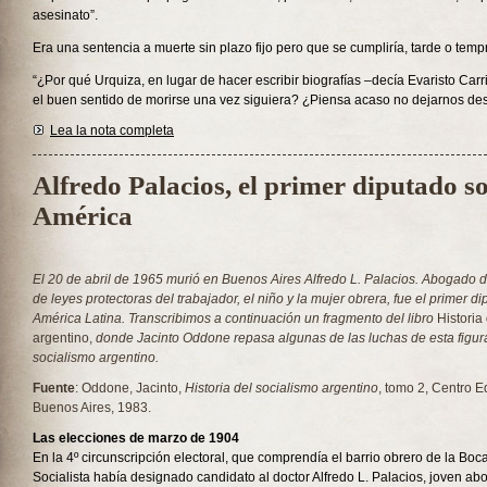
asesinato”.
Era una sentencia a muerte sin plazo fijo pero que se cumpliría, tarde o tem
“¿Por qué Urquiza, en lugar de hacer escribir biografías –decía Evaristo Car
el buen sentido de morirse una vez siguiera? ¿Piensa acaso no dejarnos 
Lea la nota completa
Alfredo Palacios, el primer diputado so
América
El 20 de abril de 1965 murió en Buenos Aires Alfredo L. Palacios. Abogado d
de leyes protectoras del trabajador, el niño y la mujer obrera, fue el primer di
América Latina. Transcribimos a continuación un fragmento del libro
Historia
argentino,
donde Jacinto Oddone repasa algunas de las luchas de esta figur
socialismo argentino.
Fuente
: Oddone, Jacinto,
Historia del socialismo argentino
, tomo 2, Centro E
Buenos Aires, 1983.
Las elecciones de marzo de 1904
En la 4º circunscripción electoral, que comprendía el barrio obrero de la Boc
Socialista había designado candidato al doctor Alfredo L. Palacios, joven ab