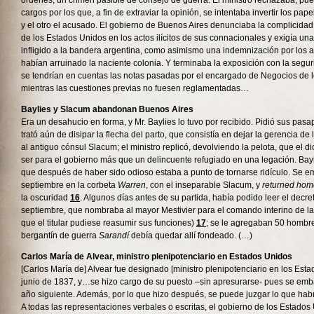
órdenes, un crimen pasible de consejo de guerra.
El ministro rechazaba, pue
cargos por los que, a fin de extraviar la opinión, se intentaba invertir los pape
y el otro el acusado. El gobierno de Buenos Aires denunciaba la complicida
de los Estados Unidos en los actos ilícitos de sus connacionales y exigía una
infligido a la bandera argentina, como asimismo una indemnización por los a
habían arruinado la naciente colonia. Y terminaba la exposición con la segu
se tendrían en cuentas las notas pasadas por el encargado de Negocios de 
mientras las cuestiones previas no fuesen reglamentadas…
Baylies y Slacum abandonan Buenos Aires
Era un desahucio en forma, y Mr. Baylies lo tuvo por recibido. Pidió sus pasa
trató aún de disipar la flecha del parto, que consistía en dejar la gerencia d
al antiguo cónsul Slacum; el ministro replicó, devolviendo la pelota, que el 
ser para el gobierno más que un delincuente refugiado en una legación. Bayli
que después de haber sido odioso estaba a punto de tornarse ridículo. Se e
septiembre en la corbeta
Warren
, con el inseparable Slacum, y
returned hom
la oscuridad
16
. Algunos días antes de su partida, había podido leer el decre
septiembre, que nombraba al mayor Mestivier para el comando interino de la
que el titular pudiese reasumir sus funciones)
17
; se le agregaban 50 hombres
bergantín de guerra
Sarandí
debía quedar allí fondeado. (…)
Carlos María de Alvear, ministro plenipotenciario en Estados Unidos
[Carlos María de] Alvear fue designado [ministro plenipotenciario en los Est
junio de 1837, y…se hizo cargo de su puesto –sin apresurarse- pues se em
año siguiente. Además, por lo que hizo después, se puede juzgar lo que hab
A todas las representaciones verbales o escritas, el gobierno de los Estado