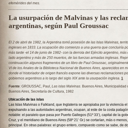
efemérides del mes.
La usurpación de Malvinas y las recl
argentinas, según Paul Groussac
El 2 de abril de 1982, la Argentina tomó posesión de las Islas Malvinas, terri
ingleses en 1833. La ocupación dio comienzo a una guerra que concluiría 
más tarde -el 14 de junio de 1982- con la derrota del Ejército argentino, más
lado argentino y más de 250 muertos, de las fuerzas armadas inglesas. Rep
continuación algunos fragmentos de un libro de Paul Groussac, originalment
VI de los Anales de la Biblioteca Nacional de Buenos Aires, aparecidos en 
donde el historiador de origen francés expone las diversas reclamaciones por
gobiernos argentinos a lo largo del siglo XIX ante la usurpación inglesa.
1
Fuente
: GROUSSAC, Paul,
Las islas Malvinas
. Buenos Aires, Municipalidad
Buenos Aires, Secretaría de Cultura, 1982
Ubicación de las islas
Las Islas Malvinas o Falkland, que Inglaterra se apropiaba por la violencia e
expulsando a las autoridades argentinas, ocupan, al este de la costa patagón
notable: el paralelo que pasa por Puerto Gallegos (51º 33’), capital de la g
Cruz, y el meridiano de Buenos Aires (58º 21’ Gr.) se cortarían, más o menos, 
principal. En otras palabras: el grupo entero, compuesto como se sabe, de d