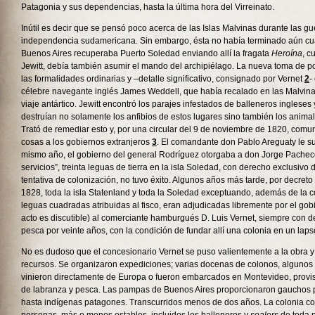
Patagonia y sus dependencias, hasta la última hora del Virreinato.
Inútil es decir que se pensó poco acerca de las Islas Malvinas durante las gu
independencia sudamericana. Sin embargo, ésta no había terminado aún cu
Buenos Aires recuperaba Puerto Soledad enviando allí la fragata
Heroína
, c
Jewitt, debía también asumir el mando del archipiélago. La nueva toma de p
las formalidades ordinarias y –detalle significativo, consignado por Vernet
2
-
célebre navegante inglés James Weddell, que había recalado en las Malvina
viaje antártico. Jewitt encontró los parajes infestados de balleneros inglese
destruían no solamente los anfibios de estos lugares sino también los animale
Trató de remediar esto y, por una circular del 9 de noviembre de 1820, comu
cosas a los gobiernos extranjeros
3
. El comandante don Pablo Areguaty le s
mismo año, el gobierno del general Rodríguez otorgaba a don Jorge Pachec
servicios”, treinta leguas de tierra en la isla Soledad, con derecho exclusiv
tentativa de colonización, no tuvo éxito. Algunos años más tarde, por decreto
1828, toda la isla Statenland y toda la Soledad exceptuando, además de la co
leguas cuadradas atribuidas al fisco, eran adjudicadas libremente por el gobi
acto es discutible) al comerciante hamburgués D. Luis Vernet, siempre con 
pesca por veinte años, con la condición de fundar allí una colonia en un laps
No es dudoso que el concesionario Vernet se puso valientemente a la obra y 
recursos. Se organizaron expediciones; varias docenas de colonos, algunos 
vinieron directamente de Europa o fueron embarcados en Montevideo, provis
de labranza y pesca. Las pampas de Buenos Aires proporcionaron gauchos p
hasta indígenas patagones. Transcurridos menos de dos años. La colonia c