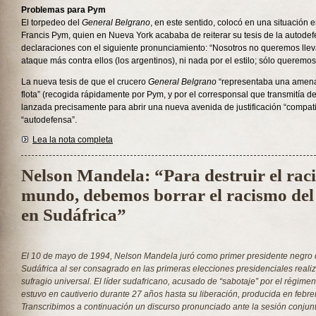
Problemas para Pym
El torpedeo del
General Belgrano
, en este sentido, colocó en una situación 
Francis Pym, quien en Nueva York acababa de reiterar su tesis de la autode
declaraciones con el siguiente pronunciamiento: “Nosotros no queremos lle
ataque más contra ellos (los argentinos), ni nada por el estilo; sólo queremos
La nueva tesis de que el crucero
General Belgrano
“representaba una amenaz
flota” (recogida rápidamente por Pym, y por el corresponsal que transmitía d
lanzada precisamente para abrir una nueva avenida de justificación “compati
“autodefensa”.
Lea la nota completa
Nelson Mandela: “Para destruir el raci
mundo, debemos borrar el racismo del
en Sudáfrica”
El 10 de mayo de 1994, Nelson Mandela juró como primer presidente negro d
Sudáfrica al ser consagrado en las primeras elecciones presidenciales reali
sufragio universal. El líder sudafricano, acusado de “sabotaje” por el régime
estuvo en cautiverio durante 27 años hasta su liberación, producida en febre
Transcribimos a continuación un discurso pronunciado ante la sesión conj