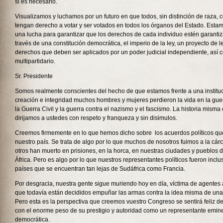
si es necesario.
Visualizamos y luchamos por un futuro en que todos, sin distinción de raza, c
tengan derecho a votar y ser votados en todos los órganos del Estado. Est
una lucha para garantizar que los derechos de cada individuo estén garantiz
través de una constitución democrática, el imperio de la ley, un proyecto de l
derechos que deben ser aplicados por un poder judicial independiente, así c
multipartidario.
Sr. Presidente
Somos realmente conscientes del hecho de que estamos frente a una instituc
creación e integridad muchos hombres y mujeres perdieron la vida en la gu
la Guerra Civil y la guerra contra el nazismo y el fascismo. La historia misma
dirijamos a ustedes con respeto y franqueza y sin disimulos.
Creemos firmemente en lo que hemos dicho sobre los acuerdos políticos qu
nuestro país. Se trata de algo por lo que muchos de nosotros fuimos a la cár
otros han muerto en prisiones, en la horca, en nuestras ciudades y pueblos d
África. Pero es algo por lo que nuestros representantes políticos fueron incl
países que se encuentran tan lejas de Sudáfrica como Francia.
Por desgracia, nuestra gente sigue muriendo hoy en día, víctima de agentes
que todavía están decididos empuñar las armas contra la idea misma de una
Pero esta es la perspectiva que creemos vuestro Congreso se sentirá feliz de
con el enorme peso de su prestigio y autoridad como un representante emine
democrática.