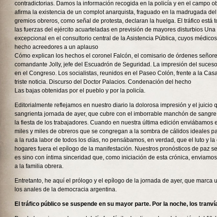
contradictorias. Damos la información recogida en la policía y en el campo o
afirma la existencia de un complot anarquista, fraguado en la madrugada del 
gremios obreros, como señal de protesta, declaran la huelga. El tráfico está 
las fuerzas del ejército acuarteladas en previsión de mayores disturbios Una 
excepcional en el consultorio central de la Asistencia Pública, cuyos médicos
hecho acreedores a un aplauso
Cómo explican los hechos el coronel Falcón, el comisario de órdenes señore
comandante Jolly, jefe del Escuadrón de Seguridad. La impresión del suces
en el Congreso. Los socialistas, reunidos en el Paseo Colón, frente a la Cas
triste noticia. Discurso del Doctor Palacios. Condenación del hecho
Las bajas obtenidas por el pueblo y por la policía.
Editorialmente reflejamos en nuestro diario la dolorosa impresión y el juicio
sangrienta jornada de ayer, que cubre con el imborrable manchón de sangre 
la fiesta de los trabajadores. Cuando en nuestra última edición enviábamos e
miles y miles de obreros que se congregan a la sombra de cálidos ideales pa
a la ruda labor de todos los días, no pensábamos, en verdad, que el luto y la
hogares fuera el epílogo de la manifestación. Nuestros pronósticos de paz se 
es sino con íntima sinceridad que, como iniciación de esta crónica, enviamo
a la familia obrera.
Entretanto, he aquí el prólogo y el epílogo de la jornada de ayer, que marca 
los anales de la democracia argentina.
El tráfico público se suspende en su mayor parte. Por la noche, los tranví