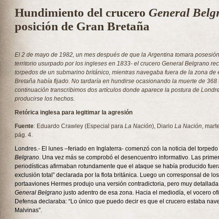
Hundimiento del crucero
General Belg
posición de Gran Bretaña
El 2 de mayo de 1982, un mes después de que la Argentina tomara posesión d
territorio usurpado por los ingleses en 1833- el crucero General Belgrano re
torpedos de un submarino británico, mientras navegaba fuera de la zona de
Bretaña había fijado. No tardaría en hundirse ocasionando la muerte de 368 t
continuación transcribimos dos artículos donde aparece la postura de Lond
producirse los hechos.
Retórica inglesa para legitimar la agresión
Fuente
: Eduardo Crawley (Especial para
La Nación
), Diario
La Nación
, mart
pág. 4.
Londres.- El lunes –feriado en Inglaterra- comenzó con la noticia del torpedo
Belgrano
. Una vez más se comprobó el desencuentro informativo. Las prime
periodísticas afirmaban rotundamente que el ataque se había producido fuer
exclusión total” declarada por la flota británica. Luego un corresponsal de los
portaaviones Hermes produjo una versión contradictoria, pero muy detallada
General Belgrano
justo adentro de esa zona. Hacia el mediodía, el vocero ofic
Defensa declaraba: “Lo único que puedo decir es que el crucero estaba nave
Malvinas”.