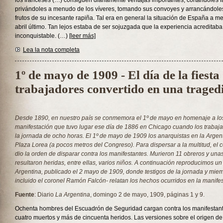
los franceses (…) consiguen diariamente ventajas importantes, cortándoles 
privándoles a menudo de los víveres, tomando sus convoyes y arrancándole
frutos de su incesante rapiña. Tal era en general la situación de España a 
abril último. Tan lejos estaba de ser sojuzgada que la experiencia acreditab
inconquistable. (…)
[leer más]
Lea la nota completa
1º de mayo de 1909 - El día de la fiesta 
trabajadores convertido en una traged
Desde 1890, en nuestro país se conmemora el 1º de mayo en homenaje a los
manifestación que tuvo lugar ese día de 1886 en Chicago cuando los trabaj
la jornada de ocho horas. El 1º de mayo de 1909 los anarquistas en la Argent
Plaza Lorea (a pocos metros del Congreso). Para dispersar a la multitud, el
dio la orden de disparar contra los manifestantes. Murieron 11 obreros y un
resultaron heridas, entre ellas, varios niños. A continuación reproducimos un 
Argentina
, publicado el 2 mayo de 1909, donde testigos de la jornada y miem
incluido el coronel Ramón Falcón- relatan los hechos ocurridos en la manifes
Fuente
: Diario
La Argentina
, domingo 2 de mayo, 1909, páginas 1 y 9.
Ochenta hombres del Escuadrón de Seguridad cargan contra los manifestan
cuatro muertos y más de cincuenta heridos. Las versiones sobre el origen d