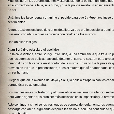
Muchos fueron los obreros que nos visitaron, siendo la opinión uniforme qu
en el correctivo de la falta, si la hubo, y que la policía reveló un ensañamien
de ser.
Unánime fue la condena y unánime el pedido para que
La Argentina
fuese un
sentimientos.
Algunos testigos oculares de ciertos detalles, ya que era imposible la domina
quisieron contribuir a nuestra crónica con relatos de los mismos.
Hablan esos testigos:
Juan Sorá
(No está claro el apellido)
En la calle Victoria, entre Solís y Entre Ríos, vi una ambulancia que traía un pa
que los agentes de policía, haciendo detener el carro, lo sacaron para arrojar
muerto dio con la cabeza en el cordón de la misma. En vano fue la protesta q
provocó en los que lo presenciaban, pues el muerto quedó abandonado, como
un ser humano.
Luego vi que en la avenida de Mayo y Solís, la policía atropelló con los cabal
porque ésta se aglomeraba.
Los manifestantes protestaron, y algunos oficiales reclamaron silencio, recl
pero varios agentes quisieron ser más decisivos en la imposición y la arrem
Acto continuo, y sin oírse los tres toques de corneta de reglamento, los agen
descarga con arena, siguiendo después las de bala, con una continuidad qu
de una batalla.