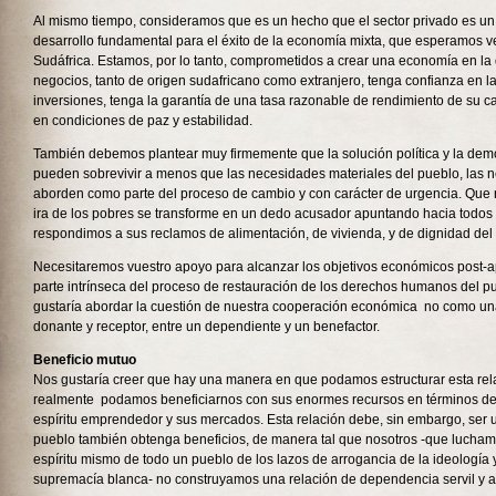
Al mismo tiempo, consideramos que es un hecho que el sector privado es un
desarrollo fundamental para el éxito de la economía mixta, que esperamos ve
Sudáfrica. Estamos, por lo tanto, comprometidos a crear una economía en la
negocios, tanto de origen sudafricano como extranjero, tenga confianza en l
inversiones, tenga la garantía de una tasa razonable de rendimiento de su c
en condiciones de paz y estabilidad.
También debemos plantear muy firmemente que la solución política y la de
pueden sobrevivir a menos que las necesidades materiales del pueblo, las 
aborden como parte del proceso de cambio y con carácter de urgencia. Que
ira de los pobres se transforme en un dedo acusador apuntando hacia todos
respondimos a sus reclamos de alimentación, de vivienda, y de dignidad del 
Necesitaremos vuestro apoyo para alcanzar los objetivos económicos post-a
parte intrínseca del proceso de restauración de los derechos humanos del p
gustaría abordar la cuestión de nuestra cooperación económica no como una
donante y receptor, entre un dependiente y un benefactor.
Beneficio mutuo
Nos gustaría creer que hay una manera en que podamos estructurar esta re
realmente podamos beneficiarnos con sus enormes recursos en términos de c
espíritu emprendedor y sus mercados. Esta relación debe, sin embargo, ser 
pueblo también obtenga beneficios, de manera tal que nosotros -que luchamo
espíritu mismo de todo un pueblo de los lazos de arrogancia de la ideología y
supremacía blanca- no construyamos una relación de dependencia servil y ad