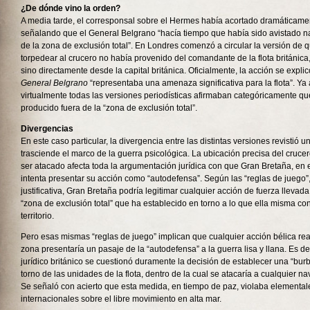
¿De dónde vino la orden?
A media tarde, el corresponsal sobre el Hermes había acortado dramáticamen
señalando que el General Belgrano “hacía tiempo que había sido avistado n
de la zona de exclusión total”. En Londres comenzó a circular la versión de 
torpedear al crucero no había provenido del comandante de la flota británic
sino directamente desde la capital británica. Oficialmente, la acción se expl
General Belgrano
“representaba una amenaza significativa para la flota”. Ya
virtualmente todas las versiones periodísticas afirmaban categóricamente qu
producido fuera de la “zona de exclusión total”.
Divergencias
En este caso particular, la divergencia entre las distintas versiones revistió 
trasciende el marco de la guerra psicológica. La ubicación precisa del cruc
ser atacado afecta toda la argumentación jurídica con que Gran Bretaña, en e
intenta presentar su acción como “autodefensa”. Según las “reglas de juego”
justificativa, Gran Bretaña podría legitimar cualquier acción de fuerza llevad
“zona de exclusión total” que ha establecido en torno a lo que ella misma co
territorio.
Pero esas mismas “reglas de juego” implican que cualquier acción bélica rea
zona presentaría un pasaje de la “autodefensa” a la guerra lisa y llana. Es d
jurídico británico se cuestionó duramente la decisión de establecer una “burb
torno de las unidades de la flota, dentro de la cual se atacaría a cualquier n
Se señaló con acierto que esta medida, en tiempo de paz, violaba elementa
internacionales sobre el libre movimiento en alta mar.