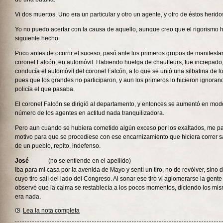
Vi dos muertos. Uno era un particular y otro un agente, y otro de éstos herido
Yo no puedo acertar con la causa de aquello, aunque creo que el rigorismo 
siguiente hecho:
Poco antes de ocurrir el suceso, pasó ante los primeros grupos de manifestant
coronel Falcón, en automóvil. Habiendo huelga de chauffeurs, fue increpado
conducía el automóvil del coronel Falcón, a lo que se unió una silbatina de
pues que los grandes no participaron, y aun los primeros lo hicieron ignorand
policía el que pasaba.
El coronel Falcón se dirigió al departamento, y entonces se aumentó en mod
número de los agentes en actitud nada tranquilizadora.
Pero aun cuando se hubiera cometido algún exceso por los exaltados, me p
motivo para que se procediese con ese encarnizamiento que hiciera correr
de un pueblo, repito, indefenso.
José
(no se entiende en el apellido)
Iba para mi casa por la avenida de Mayo y sentí un tiro, no de revólver, sino
cuyo tiro salí del lado del Congreso. Al sonar ese tiro vi aglomerarse la gente
observé que la calma se restablecía a los pocos momentos, diciendo los mis
era nada.
Lea la nota completa