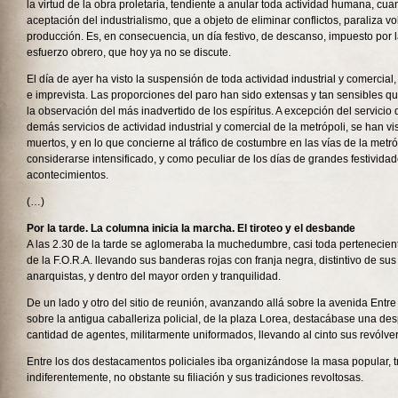
la virtud de la obra proletaria, tendiente a anular toda actividad humana, cuant
aceptación del industrialismo, que a objeto de eliminar conflictos, paraliza v
producción. Es, en consecuencia, un día festivo, de descanso, impuesto por l
esfuerzo obrero, que hoy ya no se discute.
El día de ayer ha visto la suspensión de toda actividad industrial y comercial
e imprevista. Las proporciones del paro han sido extensas y tan sensibles 
la observación del más inadvertido de los espíritus. A excepción del servicio d
demás servicios de actividad industrial y comercial de la metrópoli, se han vi
muertos, y en lo que concierne al tráfico de costumbre en las vías de la metró
considerarse intensificado, y como peculiar de los días de grandes festivida
acontecimientos.
(…)
Por la tarde. La columna inicia la marcha. El tiroteo y el desbande
A las 2.30 de la tarde se aglomeraba la muchedumbre, casi toda pertenecien
de la F.O.R.A. llevando sus banderas rojas con franja negra, distintivo de su
anarquistas, y dentro del mayor orden y tranquilidad.
De un lado y otro del sitio de reunión, avanzando allá sobre la avenida Entr
sobre la antigua caballeriza policial, de la plaza Lorea, destacábase una d
cantidad de agentes, militarmente uniformados, llevando al cinto sus revólv
Entre los dos destacamentos policiales iba organizándose la masa popular, tr
indiferentemente, no obstante su filiación y sus tradiciones revoltosas.