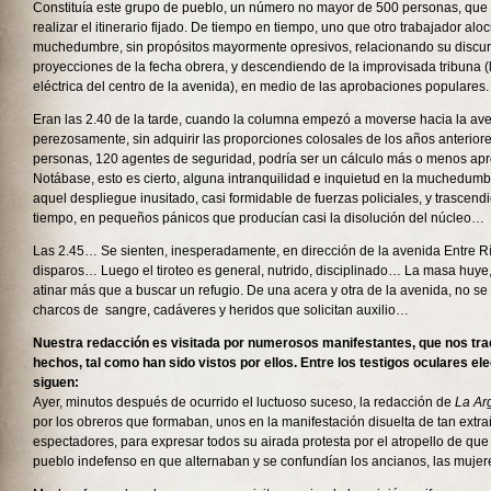
Constituía este grupo de pueblo, un número no mayor de 500 personas, que
realizar el itinerario fijado. De tiempo en tiempo, uno que otro trabajador alo
muchedumbre, sin propósitos mayormente opresivos, relacionando su discur
proyecciones de la fecha obrera, y descendiendo de la improvisada tribuna (
eléctrica del centro de la avenida), en medio de las aprobaciones populares.
Eran las 2.40 de la tarde, cuando la columna empezó a moverse hacia la ave
perezosamente, sin adquirir las proporciones colosales de los años anterior
personas, 120 agentes de seguridad, podría ser un cálculo más o menos apr
Notábase, esto es cierto, alguna intranquilidad e inquietud en la muchedumb
aquel despliegue inusitado, casi formidable de fuerzas policiales, y trascen
tiempo, en pequeños pánicos que producían casi la disolución del núcleo…
Las 2.45… Se sienten, inesperadamente, en dirección de la avenida Entre Rí
disparos… Luego el tiroteo es general, nutrido, disciplinado… La masa huye
atinar más que a buscar un refugio. De una acera y otra de la avenida, no 
charcos de sangre, cadáveres y heridos que solicitan auxilio…
Nuestra redacción es visitada por numerosos manifestantes, que nos trae
hechos, tal como han sido vistos por ellos. Entre los testigos oculares el
siguen:
Ayer, minutos después de ocurrido el luctuoso suceso, la redacción de
La Ar
por los obreros que formaban, unos en la manifestación disuelta de tan extra
espectadores, para expresar todos su airada protesta por el atropello de que 
pueblo indefenso en que alternaban y se confundían los ancianos, las mujere