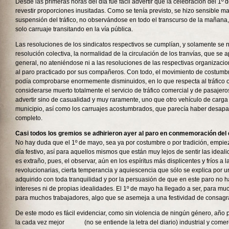
Desde las primeras horas del día fue fácil advertir que la celebración del 1º
revestir proporciones inusitadas. Como se tenía previsto, se hizo sensible m
suspensión del tráfico, no observándose en todo el transcurso de la mañana, 
solo carruaje transitando en la vía pública.
Las resoluciones de los sindicatos respectivos se cumplían, y solamente se 
resolución colectiva, la normalidad de la circulación de los tranvías, que se a
general, no ateniéndose ni a las resoluciones de las respectivas organizacio
al paro practicado por sus compañeros. Con todo, el movimiento de costumbre
podía comprobarse enormemente disminuidos, en lo que respecta al tráfico o
considerarse muerto totalmente el servicio de tráfico comercial y de pasajer
advertir sino de casualidad y muy raramente, uno que otro vehículo de carga r
municipio, así como los carruajes acostumbrados, que parecía haber desapa
completo.
Casi todos los gremios se adhirieron ayer al paro en conmemoración del 
No hay duda que el 1º de mayo, sea ya por costumbre o por tradición, empi
día festivo, así para aquellos mismos que están muy lejos de sentir las ideali
es extraño, pues, el observar, aún en los espíritus más displicentes y fríos a
revolucionarias, cierta temperancia y aquiescencia que sólo se explica por 
adquirido con toda tranquilidad y por la persuasión de que en este paro no h
intereses ni de propias idealidades. El 1º de mayo ha llegado a ser, para mu
para muchos trabajadores, algo que se asemeja a una festividad de consagr
De este modo es fácil evidenciar, como sin violencia de ningún género, añ
la cada vez mejor (no se entiende la letra del diario) industrial y comerci