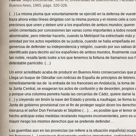
Fuente
:
Mayo Documental
, Tomo XI, Universidad de Buenos Aires, Facultad d
Buenos Aires, 1965, págs. 320-326.
(…) La misma pluma que voluntariamente se ejercitó en la defensa de vuestr
traza ahora estas líneas dirigidas con la misma pureza y el mismo celo a co
preciosos que unen y deben unir a los españoles de ambos mundos; querer
unión cimentada por concesiones tan varias como importantes a todos nosot
abominable, pero intentar hacerlo, cuando la Metrópoli ha estrechado más y
amistad por los actos repetidos de su justicia, cuando se halla empeñada en 
generosa de defender su independencia y religión, cuando por sus sabias d
identificado para decirlo así los españoles de ambos mundos, finalmente cu
tan noble, resalta tanto lustre a los que tenemos la fortuna de llamarnos sus h
detestable parricidio. (…)
Un error acreditado acaba de producir en Buenos Aires consecuencias que p
Llega un buque de Gibraltar con noticias de España de principios de febrero
inmediatamente las de la entrada de los franceses en Andalucía, la toma de Se
la Junta Central, se exageran los actos de confusión y de desorden, propios d
y porque una columna penetra hasta las cercanías de Cádiz, quiere darse la
(…) y creyendo sin timón la nave del Estado y pronta a naufragar, se forma 
Junta de gobierno provisional con el fin de proteger según dicen los derec
monarca el señor Don Fernando el Séptimo (…). …es posible que el temor d
hecho anticipar estas medidas recelando mayores inconvenientes, pero es 
mayor riesgo los mismos derechos que se pretende defender…
Las guerrillas aun en las provincias (se refiere a la situación española) oc