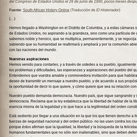
del Congreso de Estados Unidos el 26 de junio de 1990, pocos meses despué
Fuente
:
South African History Online
(Traducción de
El Historiador
)
(…)
Hemos llegado a Washington en el Distrito de Columbia, y a estas cámaras
de Estados Unidos, no aspirando a la grandeza, sino como una partícula de
sabemos noble y heroico, que se multiplica, permanentemente, y se regocija
sabiendo que su humanidad se reafirmará y ampliará y por la comunión abiert
con las naciones del mundo.
Nuestras aspiraciones
Hemos venido para contarles, y a través de ustedes a su pueblo, igualmente 
los problemas y dificultades, las esperanzas y aspiraciones del pueblo del 
Entendemos que vuestra amable y conmovedora invitación para que hablára
deseo de transmitir un mensaje a nuestro pueblo, y de acuerdo a sus propós
la oportunidad de decir lo que quiere, y cómo quiere que sea su relación con
Nuestro pueblo demanda democracia. Nuestro país, que sigue sangrando y su
democracia. Reclama que la ley establezca que la libertad de hablar de la lib
esencia misma de la legalidad y lo que hace a la legitimidad del orden consti
Está sediento por llegar a una situación en la que los que tienen derecho a 
fuerzas de seguridad nacional y del orden público- no las usen contra los 
porque éstos afirman que la igualdad, la libertad y la búsqueda de la felicid
humanos fundamentales que no sólo son inalienables, sino que deben defen