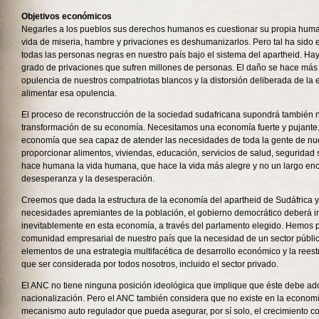
Objetivos económicos
Negarles a los pueblos sus derechos humanos es cuestionar su propia hum
vida de miseria, hambre y privaciones es deshumanizarlos. Pero tal ha sido el
todas las personas negras en nuestro país bajo el sistema del apartheid. Hay
grado de privaciones que sufren millones de personas. El daño se hace más i
opulencia de nuestros compatriotas blancos y la distorsión deliberada de la
alimentar esa opulencia.
El proceso de reconstrucción de la sociedad sudafricana supondrá también 
transformación de su economía. Necesitamos una economía fuerte y pujante
economía que sea capaz de atender las necesidades de toda la gente de nu
proporcionar alimentos, viviendas, educación, servicios de salud, seguridad s
hace humana la vida humana, que hace la vida más alegre y no un largo enc
desesperanza y la desesperación.
Creemos que dada la estructura de la economía del apartheid de Sudáfrica 
necesidades apremiantes de la población, el gobierno democrático deberá in
inevitablemente en esta economía, a través del parlamento elegido. Hemos p
comunidad empresarial de nuestro país que la necesidad de un sector públic
elementos de una estrategia multifacética de desarrollo económico y la reest
que ser considerada por todos nosotros, incluido el sector privado.
El ANC no tiene ninguna posición ideológica que implique que éste debe ado
nacionalización. Pero el ANC también considera que no existe en la econom
mecanismo auto regulador que pueda asegurar, por sí solo, el crecimiento c