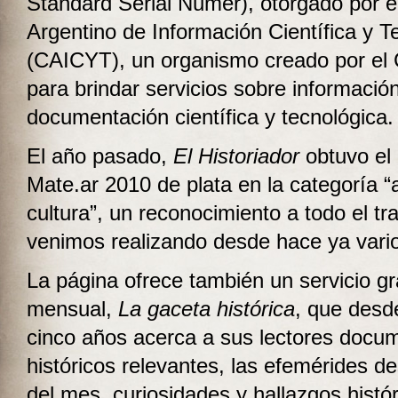
Standard Serial Numer), otorgado por e
Argentino de Información Científica y T
(CAICYT), un organismo creado por e
para brindar servicios sobre informació
documentación científica y tecnológica.
El año pasado,
El Historiador
obtuvo el
Mate.ar 2010 de plata en la categoría “a
cultura”, un reconocimiento a todo el tr
venimos realizando desde hace ya vari
La página ofrece también un servicio gr
mensual,
La gaceta histórica
, que desd
cinco años acerca a sus lectores docu
históricos relevantes, las efemérides d
del mes, curiosidades y hallazgos histó