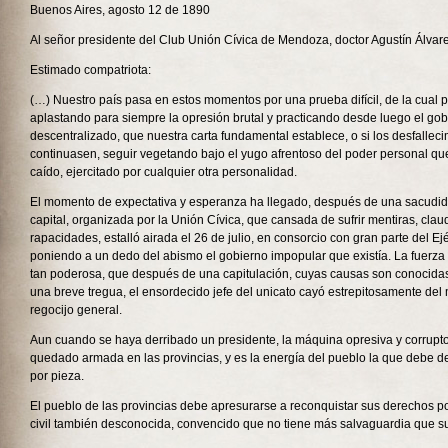
Buenos Aires, agosto 12 de 1890
Al señor presidente del Club Unión Cívica de Mendoza, doctor Agustín Álvar
Estimado compatriota:
(…) Nuestro país pasa en estos momentos por una prueba difícil, de la cual pu
aplastando para siempre la opresión brutal y practicando desde luego el gob
descentralizado, que nuestra carta fundamental establece, o si los desfalleci
continuasen, seguir vegetando bajo el yugo afrentoso del poder personal qu
caído, ejercitado por cualquier otra personalidad.
El momento de expectativa y esperanza ha llegado, después de una sacudida
capital, organizada por la Unión Cívica, que cansada de sufrir mentiras, clau
rapacidades, estalló airada el 26 de julio, en consorcio con gran parte del Ejé
poniendo a un dedo del abismo el gobierno impopular que existía. La fuerza 
tan poderosa, que después de una capitulación, cuyas causas son conocidas
una breve tregua, el ensordecido jefe del unicato cayó estrepitosamente de
regocijo general.
Aun cuando se haya derribado un presidente, la máquina opresiva y corruptor
quedado armada en las provincias, y es la energía del pueblo la que debe 
por pieza.
El pueblo de las provincias debe apresurarse a reconquistar sus derechos polí
civil también desconocida, convencido que no tiene más salvaguardia que su