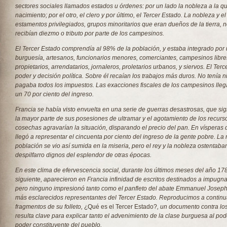
sectores sociales llamados estados u órdenes: por un lado la nobleza a la q
nacimiento; por el otro, el clero y por último, el Tercer Estado. La nobleza y el
estamentos privilegiados, grupos minoritarios que eran dueños de la tierra,
recibían diezmo o tributo por parte de los campesinos.
El Tercer Estado comprendía al 98% de la población, y estaba integrado por 
burguesía, artesanos, funcionarios menores, comerciantes, campesinos lib
propietarios, arrendatarios, jornaleros, proletarios urbanos, y siervos. El Ter
poder y decisión política. Sobre él recaían los trabajos más duros. No tenía 
pagaba todos los impuestos. Las exacciones fiscales de los campesinos lleg
un 70 por ciento del ingreso.
Francia se había visto envuelta en una serie de guerras desastrosas, que sig
la mayor parte de sus posesiones de ultramar y el agotamiento de los recurs
cosechas agravarían la situación, disparando el precio del pan. En vísperas d
llegó a representar el cincuenta por ciento del ingreso de la gente pobre. La
población se vio así sumida en la miseria, pero el rey y la nobleza ostentaban
despilfarro dignos del esplendor de otras épocas.
En este clima de efervescencia social, durante los últimos meses del año 178
siguiente, aparecieron en Francia infinidad de escritos destinados a impugnar
pero ninguno impresionó tanto como el panfleto del abate Emmanuel Joseph
más esclarecidos representantes del Tercer Estado. Reproducimos a continu
fragmentos de su folleto,
¿Qué es el Tercer Estado?
, un documento contra los
resulta clave para explicar tanto el advenimiento de la clase burguesa al pod
poder constituyente del pueblo.