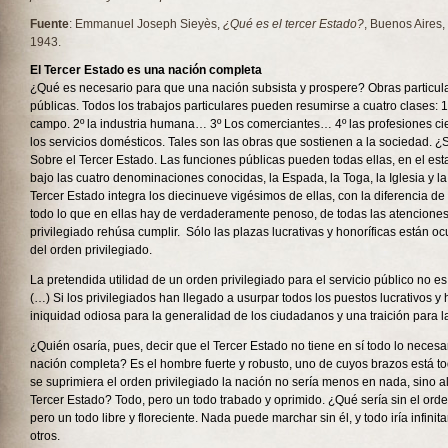
Fuente
: Emmanuel Joseph Sieyès,
¿Qué es el tercer Estado?
, Buenos Aires,
1943.
El Tercer Estado es una nación completa
¿Qué es necesario para que una nación subsista y prospere? Obras particul
públicas. Todos los trabajos particulares pueden resumirse a cuatro clases: 1
campo. 2º la industria humana… 3º Los comerciantes… 4º las profesiones cient
los servicios domésticos. Tales son las obras que sostienen a la sociedad. 
Sobre el Tercer Estado. Las funciones públicas pueden todas ellas, en el est
bajo las cuatro denominaciones conocidas, la Espada, la Toga, la Iglesia y la
Tercer Estado integra los diecinueve vigésimos de ellas, con la diferencia d
todo lo que en ellas hay de verdaderamente penoso, de todas las atenciones
privilegiado rehúsa cumplir. Sólo las plazas lucrativas y honoríficas están
del orden privilegiado.
La pretendida utilidad de un orden privilegiado para el servicio público no 
(…) Si los privilegiados han llegado a usurpar todos los puestos lucrativos y 
iniquidad odiosa para la generalidad de los ciudadanos y una traición para l
¿Quién osaría, pues, decir que el Tercer Estado no tiene en sí todo lo necesa
nación completa? Es el hombre fuerte y robusto, uno de cuyos brazos está t
se suprimiera el orden privilegiado la nación no sería menos en nada, sino a
Tercer Estado? Todo, pero un todo trabado y oprimido. ¿Qué sería sin el orde
pero un todo libre y floreciente. Nada puede marchar sin él, y todo iría infini
otros.