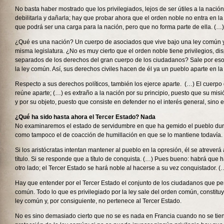
No basta haber mostrado que los privilegiados, lejos de ser útiles a la nació
debilitarla y dañarla; hay que probar ahora que el orden noble no entra en la
que podrá ser una carga para la nación, pero que no forma parte de ella. (…)
¿Qué es una nación? Un cuerpo de asociados que vive bajo una ley común y
misma legislatura. ¿No es muy cierto que el orden noble tiene privilegios, d
separados de los derechos del gran cuerpo de los ciudadanos? Sale por es
la ley común. Así, sus derechos civiles hacen de él ya un pueblo aparte en la
Respecto a sus derechos políticos, también los ejerce aparte. (…) El cuerpo
reúne aparte; (…) es extraño a la nación por su principio, puesto que su misi
y por su objeto, puesto que consiste en defender no el interés general, sino el 
¿Qué ha sido hasta ahora el Tercer Estado? Nada
No examinaremos el estado de servidumbre en que ha gemido el pueblo dura
como tampoco el de coacción de humillación en que se lo mantiene todavía.
Si los aristócratas intentan mantener al pueblo en la opresión, él se atreverá
título. Si se responde que a título de conquista. (…) Pues bueno: habrá que 
otro lado; el Tercer Estado se hará noble al hacerse a su vez conquistador. (
Hay que entender por el Tercer Estado el conjunto de los ciudadanos que pe
común. Todo lo que es privilegiado por la ley sale del orden común, constitu
ley común y, por consiguiente, no pertenece al Tercer Estado.
No es sino demasiado cierto que no se es nada en Francia cuando no se tien