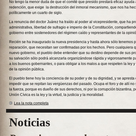
No tengo la menor duda de que el comité que presido prestará eficaz ayuda 
redención, que exige la destrucción del inmoral mecanismo, que nos ha hec
políticamente un cuarto de siglo.
La renuncia del doctor Juárez ha traído al poder al vicepresidente, que ha 
administrativa, libertad de sufragio e imperio de la Constitución, compartiend
gobierno entre sostenedores del régimen caído y representantes de la opinió
Recién se ha inaugurado la nueva presidencia y hasta ahora sólo tenemos
reparación, que necesitan ser confirmadas por los hechos. Pero cualquiera 
nuevo gobierno, el pueblo debe entender que su destino depende de sus pro
su salvación sólo podrá alcanzarla organizándose rápida y vigorosamente pa
a los buenos gobernantes, o para obligar a los malos a que respeten la ley y 
de la opinión pública.
El pueblo tiene hoy la conciencia de su poder y de su dignidad, y se apresta c
impedir que se repitan las vergüenzas del pasado. Ocupa el foro y de allí no 
la fuerza, porque es dueño de sus derechos, ni por la corrupción bizantina, 
Unión Cívica es la ley y la virtud, la justicia y la moralidad.
Lea la nota completa
Noticias