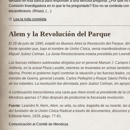
sentado en esa banca para responder a una sencilla pregunta: ¿Por qué no h
Comisión Investigadora en lo que le ha preguntado? Eso no se contesta con
escandinavos. (
Risas
). (…)
Lea la nota completa
Alem y la Revolución del Parque
El 26 de julio de 1890, estalló en Buenos Aires la Revolución del Parque, dir
frente opositor que, bajo el nombre de Unión Cívica, venía manifestándose con
Miguel Juárez Celman. La Junta Revolucionaria estaba presidida por Leandr
Las fuerzas militares sublevadas dirigidas por el general Manuel J. Campos
Artillería, en la actual Plaza Lavalle, mientras se levantaba en armas también
Marina. Pronto el gobierno logró controlar la situación y las fuerzas leales,
ministro de Guerra, general Levalle, Carlos Pellegrini y Roque Sáenz Peña o
de los rebeldes. La revolución fue derrotada, pero Juárez Celman, sin apoyos
A continuación transcribimos una carta que Alem envió al presidente de la U
Mendoza apenas 17 días después de producirse la fracasada revolución.
Fuente
: Leandro N. Alem,
Alem, su vida, su obra, tragedia de su muerte, las
del fundador de la Unión Cívica Radical a través de documentos, discursos y 
Editorial Alem, 1928, págs. 77-81.
Comunicación al Comité de Mendoza