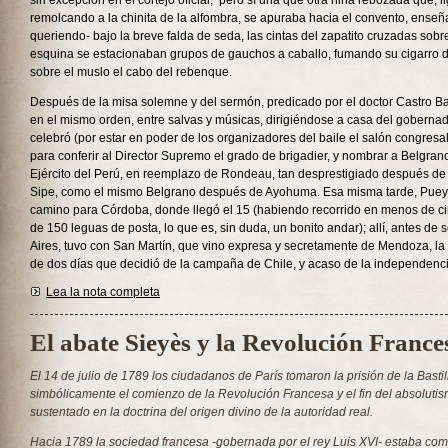
sin excepción en el cortejo oficial; pero sí una que otra niña rebozada que, 
remolcando a la chinita de la alfombra, se apuraba hacia el convento, enseñ
queriendo- bajo la breve falda de seda, las cintas del zapatito cruzadas sobre
esquina se estacionaban grupos de gauchos a caballo, fumando su cigarro 
sobre el muslo el cabo del rebenque.
Después de la misa solemne y del sermón, predicado por el doctor Castro Bar
en el mismo orden, entre salvas y músicas, dirigiéndose a casa del goberna
celebró (por estar en poder de los organizadores del baile el salón congresa
para conferir al Director Supremo el grado de brigadier, y nombrar a Belgrano
Ejército del Perú, en reemplazo de Rondeau, tan desprestigiado después de 
Sipe, como el mismo Belgrano después de Ayohuma. Esa misma tarde, Puey
camino para Córdoba, donde llegó el 15 (habiendo recorrido en menos de ci
de 150 leguas de posta, lo que es, sin duda, un bonito andar); allí, antes de 
Aires, tuvo con San Martín, que vino expresa y secretamente de Mendoza, la
de dos días que decidió de la campaña de Chile, y acaso de la independen
Lea la nota completa
El abate Sieyès y la Revolución France
El 14 de julio de 1789 los ciudadanos de París tomaron la prisión de la Basti
simbólicamente el comienzo de la Revolución Francesa y el fin del absoluti
sustentado en la doctrina del origen divino de la autoridad real.
Hacia 1789 la sociedad francesa -gobernada por el rey Luis XVI- estaba com