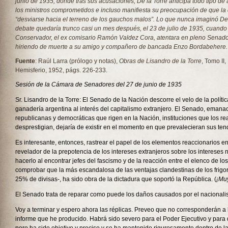
junio de 1935, donde tras sus acusaciones, De la Torre anticipa todo tipo de
los ministros comprometidos e incluso manifiesta su preocupación de que la
“
desviarse hacia el terreno de los gauchos malos
”.
Lo que nunca imaginó De l
debate quedaría trunco casi un mes después, el 23 de julio de 1935, cuando
Conservador, el ex comisario Ramón Valdez Cora, atentara en pleno Senado 
hiriendo de muerte a su amigo y compañero de bancada Enzo Bordabehere.
Fuente
: Raúl Larra (prólogo y notas),
Obras de Lisandro de la Torre
, Tomo II,
Hemisferio, 1952, págs. 226-233.
Sesión de la Cámara de Senadores del 27 de junio de 1935
Sr. Lisandro de la Torre: El Senado de la Nación descorre el velo de la políti
ganadería argentina al interés del capitalismo extranjero. El Senado, emanac
republicanas y democráticas que rigen en la Nación, instituciones que los re
desprestigian, dejaría de existir en el momento en que prevalecieran sus ten
Es interesante, entonces, rastrear el papel de los elementos reaccionarios e
revelador de la prepotencia de los intereses extranjeros sobre los intereses n
hacerlo al encontrar jefes del fascismo y de la reacción entre el elenco de los f
comprobar que la más escandalosa de las ventajas clandestinas de los frigorí
25% de divisas-, ha sido obra de la dictadura que soportó la República. (
¡Muy
El Senado trata de reparar como puede los daños causados por el nacionalism
Voy a terminar y espero ahora las réplicas. Preveo que no corresponderán a 
informe que he producido. Habrá sido severo para el Poder Ejecutivo y para 