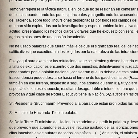
pero ha sido objetivo y preciso y se ha mantenido rigurosamente dentro de la
Temo ver repetirse la táctica habitual en los que no se resignan en confesar s
del tema, abandonando los puntos principales y magnificando los accesorios;
de Hacienda, sobre todo, incursiones desorbitadas por todos los campos de
que han sido explorados por la investigación y espero también la tentativa d
actitud, presentando los hechos claros y graves que he expuesto con sencille
agrias explosiones de una pasión incontenida.
No he usado palabras que fueran más lejos que el significado real de los h
calificativos que excedieran a los exigidos por la naturaleza de las infraccion
Estoy aquí para examinar las refutaciones que se intenten y deseo hacerlo co
a falta de explicaciones encuentro que dos ministros, definitivamente juzgad
condenados por la opinión nacional, consideran que un debate de esta natur
trascendencia puede desviarse hacia el terreno de los gauchos malos, (
Risa
también en ese terreno, dispuesto a seguirlos adonde quieran ir. (
¡Muy bien! 
espectáculo, en ese supuesto, resultara desagradable e inferior, quiero que 
provocan y qué clase de Poder Ejecutivo tiene la Nación. (
Aplausos en las ga
Sr. Presidente (Bruchmann): Prevengo a la barra que están prohibidas las ma
Sr. Ministro de Hacienda: Pido la palabra.
Sr. De la Torre: El ministro de Hacienda se adelanta a pedir la palabra y de
que preveo y que abandone esta vez el recurso gastado de las teorizaciones
citas inacabables de autores de todos los países… (…) Ante todo, el ministr