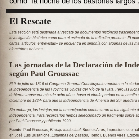
como “la noche de los bastones largos”
El Rescate
Esta sección está destinada al rescate de documentos históricos trascendent
investigación histórica como para el estímulo de la reflexión presente. El mat
cartas, artículos, entrevistas– se encuentra en sintonía con algunas de las 
efemérides del mes.
Las jornadas de la Declaración de Ind
según Paul Groussac
El 9 de julio de 1816 el Congreso General Constituyente reunido en la ciud
la Independencia de las Provincias Unidas del Río de la Plata. Pero las luch
debieron transcurrir más de ocho años -hasta el triunfo patriota en la batalla
diciembre de 1824- para que la independencia de América del Sur quedara 
Sin embargo, los festejos por la emancipación comenzaron al día siguiente d
independencia. Para recordarlos hemos seleccionado un fragmento sobre aq
por Paul Groussac y publicado 1920.
Fuente
: Paul Groussac,
El viaje intelectual
, Buenos Aires, Impresiones de nat
en José Luis Busaniche,
Estampas del pasado,
Tomo I, Buenos Aires, Editor