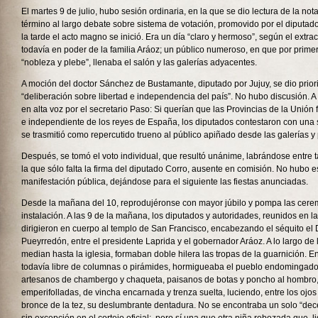
El martes 9 de julio, hubo sesión ordinaria, en la que se dio lectura de la not
término al largo debate sobre sistema de votación, promovido por el diputad
la tarde el acto magno se inició. Era un día “claro y hermoso”, según el extra
todavía en poder de la familia Aráoz; un público numeroso, en que por prime
“nobleza y plebe”, llenaba el salón y las galerías adyacentes.
A moción del doctor Sánchez de Bustamante, diputado por Jujuy, se dio prior
“deliberación sobre libertad e independencia del país”. No hubo discusión. A
en alta voz por el secretario Paso: Si querían que las Provincias de la Unión
e independiente de los reyes de España, los diputados contestaron con una
se trasmitió como repercutido trueno al público apiñado desde las galerías y p
Después, se tomó el voto individual, que resultó unánime, labrándose entre ta
la que sólo falta la firma del diputado Corro, ausente en comisión. No hubo e
manifestación pública, dejándose para el siguiente las fiestas anunciadas.
Desde la mañana del 10, reprodujéronse con mayor júbilo y pompa las cerem
instalación. A las 9 de la mañana, los diputados y autoridades, reunidos en l
dirigieron en cuerpo al templo de San Francisco, encabezando el séquito el
Pueyrredón, entre el presidente Laprida y el gobernador Aráoz. A lo largo de 
median hasta la iglesia, formaban doble hilera las tropas de la guarnición. E
todavía libre de columnas o pirámides, hormigueaba el pueblo endomingado
artesanos de chambergo y chaqueta, paisanos de botas y poncho al hombro,
emperifolladas, de vincha encarnada y trenza suelta, luciendo, entre los ojo
bronce de la tez, su deslumbrante dentadura. No se encontraba un solo “dec