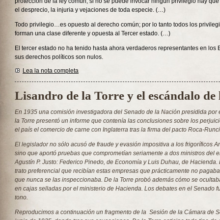
protección de la ley común; si no se puede invocar ningún privilegio hay que
el desprecio, la injuria y vejaciones de toda especie. (…)
Todo privilegio…es opuesto al derecho común; por lo tanto todos los privilegio
forman una clase diferente y opuesta al Tercer estado. (…)
El tercer estado no ha tenido hasta ahora verdaderos representantes en los 
sus derechos políticos son nulos.
Lea la nota completa
Lisandro de la Torre y el escándalo de 
En 1935 una comisión investigadora del Senado de la Nación presidida por 
la Torre presentó un informe que contenía las conclusiones sobre los perjui
el país el comercio de carne con Inglaterra tras la firma del pacto Roca-Runc
El legislador no sólo acusó de fraude y evasión impositiva a los frigoríficos A
sino que aportó pruebas que comprometían seriamente a dos ministros del e
Agustín P. Justo: Federico Pinedo, de Economía y Luis Duhau, de Hacienda. E
trato preferencial que recibían estas empresas que prácticamente no pagaba
que nunca se las inspeccionaba. De la Torre probó además cómo se ocultab
en cajas selladas por el ministerio de Hacienda. Los debates en el Senado 
tono.
Reproducimos a continuación un fragmento de la Sesión de la Cámara de S