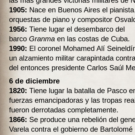
las más grandes victorias militares de 
1905:
Nace en Buenos Aires el pianista,
orquestas de piano y compositor Osval
1956:
Tiene lugar el desembarco del
barco
Granma
en las costas de Cuba.
1990:
El coronel Mohamed Alí Seineldí
un alzamiento militar carapintada contra
del entonces presidente Carlos Saúl M
6 de diciembre
1820:
Tiene lugar la batalla de Pasco en
fuerzas emancipadoras y las tropas real
fueron derrotadas completamente.
1866:
Se produce una rebelión del gene
Varela contra el gobierno de Bartolomé 