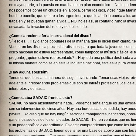
en mayor parte, a la puesta en marcha de un plan económico… No lo podem
nos podemos poner un chupete en la boca, cerrar los ojos, y decir que Martí
hombre buenito, que quiere a los argentinos, o que le abrió la puerta a los a
trabajen y se puedan ganar la vida… NO, no es así, al contrario; vino la inva
envasada, la invasión del ruido y no del sonido…
¿Como la reciente feria internacional del disco?
Sí, eso es… Hay diarios populares de la mañana que lo dicen bien clarito, “s
Vendieron los discos a precios baratísimos, para que toda la juventud compra
disco nacional no estuvo representado, como tampoco la música clásica, el 
pregunto, ¿quién estuvo representado?... Hay toda una política destinada a a
la misma manera como se aplasta la industria nacional, ésta es la pura ver
¿Hay alguna solución?
Tenemos que buscar la manera de seguir avanzando. Tomar esas viejas reivi
adelante e ir resolviendo problemas que son de interés profesional, de los a
intérpretes y demás…
¿Cómo actúa SADAIC frente a esto?
SADAIC no hace absolutamente nada…Podemos señalar que es una entidad
con su intervención de cinco años. Hay una burocracia desmedida, hay uno
pavura…Yo creo que no hay ningún sector de trabajadores, bancarios, obre
ganen los sueldos de los empleados de SADAIC. Tienen ventajas que no tien
y un poder político extraordinario. Es decir, comprendemos que como los in
los problemas de SADAIC, tienen que tener una base de apoyo que son los 