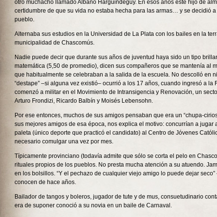
otro muchacho llamado Albano Harguindeguy. En esos años este hijo de alm
certidumbre de que su vida no estaba hecha para las armas… y se decidió a
pueblo.
Alternaba sus estudios en la Universidad de La Plata con los bailes en la ter
municipalidad de Chascomús.
Nadie puede decir que durante sus años de juventud haya sido un tipo brillan
matemática (5,50 de promedio), dicen sus compañeros que se mantenía al m
que habitualmente se celebraban a la salida de la escuela. No descolló en 
“destape” –si alguna vez existió– ocurrió a los 17 años, cuando ingresó a la
comenzó a militar en el Movimiento de Intransigencia y Renovación, un sector
Arturo Frondizi, Ricardo Balbín y Moisés Lebensohn.
Por ese entonces, muchos de sus amigos pensaban que era un “chupa-cirios
sus mejores amigos de esa época, nos explica el motivo: concurrían a jugar a
paleta (único deporte que practicó el candidato) al Centro de Jóvenes Católi
necesario comulgar una vez por mes.
Típicamente provinciano (todavía admite que sólo se corta el pelo en Chasco
rituales propios de los pueblos. No presta mucha atención a su atuendo. Ja
en los bolsillos. “Y el pechazo de cualquier viejo amigo lo puede dejar seco” 
conocen de hace años.
Bailador de tangos y boleros, jugador de tute y de mus, consuetudinario con
era de suponer conoció a su novia en un baile de Carnaval.