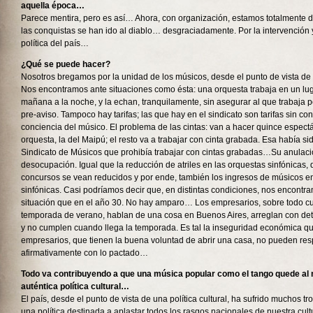
aquella época…
Parece mentira, pero es así… Ahora, con organización, estamos totalment
las conquistas se han ido al diablo… desgraciadamente. Por la intervención y
política del país…
¿Qué se puede hacer?
Nosotros bregamos por la unidad de los músicos, desde el punto de vista de 
Nos encontramos ante situaciones como ésta: una orquesta trabaja en un lug
mañana a la noche, y la echan, tranquilamente, sin asegurar al que trabaja
pre-aviso. Tampoco hay tarifas; las que hay en el sindicato son tarifas sin cont
conciencia del músico. El problema de las cintas: van a hacer quince espect
orquesta, la del Maipú; el resto va a trabajar con cinta grabada. Esa había s
Sindicato de Músicos que prohibía trabajar con cintas grabadas…Su anulaci
desocupación. Igual que la reducción de atriles en las orquestas sinfónicas, 
concursos se vean reducidos y por ende, también los ingresos de músicos en
sinfónicas. Casi podríamos decir que, en distintas condiciones, nos encontr
situación que en el año 30. No hay amparo… Los empresarios, sobre todo c
temporada de verano, hablan de una cosa en Buenos Aires, arreglan con det
y no cumplen cuando llega la temporada. Es tal la inseguridad económica q
empresarios, que tienen la buena voluntad de abrir una casa, no pueden re
afirmativamente con lo pactado…
Todo va contribuyendo a que una música popular como el tango quede al
auténtica política cultural…
El país, desde el punto de vista de una política cultural, ha sufrido muchos t
una política destinada a aplastar todos los rasgos nacionales de nuestra cult