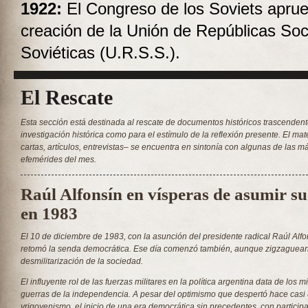
1922:
El Congreso de los Soviets aprue
creación de la Unión de Repúblicas Soci
Soviéticas (U.R.S.S.).
El Rescate
Esta sección está destinada al rescate de documentos históricos trascendent
investigación histórica como para el estímulo de la reflexión presente. El mat
cartas, artículos, entrevistas– se encuentra en sintonía con algunas de las 
efemérides del mes.
Raúl Alfonsín en vísperas de asumir s
en 1983
El 10 de diciembre de 1983, con la asunción del presidente radical Raúl Alfo
retomó la senda democrática. Ese día comenzó también, aunque zigzagueant
desmilitarización de la sociedad.
El influyente rol de las fuerzas militares en la política argentina data de los 
guerras de la independencia. A pesar del optimismo que despertó hace casi u
yrigoyenismo, el inicio de una era democrática sin precedentes, con particip