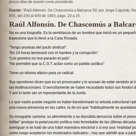
pocos días de asumir como presidente.
Fuente
: “Raúl Alfonsín. De Chascomús a Balcarce 50, por Jorge Capsiski, R
855, del 2/XI al 8/XI de 1983, págs. 20 a 25.
Raúl Alfonsín. De Chascomús a Balcar
No es una biografía. Es la semblanza de un hombre que inició en un peque
trayectoria que lo llevó a la Casa Rosada.
“Tengo pruebas del pacto sindical”.
“En 24 horas terminaré con el hambre y la corrupción”.
“Los gremios no nos pararán el país”.
“No permitiré que la C.G.T. actúe como un partido político”.
Tiene un idioma atípico para un radical.
Sus opositores dicen que es un provocador y lo acusan de estar vendido al i
las multinacionales. O sencillamente de haber recaudado todos sus fondos d
Y por lo tanto ser un representante de la zurda.
Lo que nadie puede negarle es haber transformado la vetusta estructural ra
una nueva presencia en las calles, la de los que “habitualmente se quedaba
Su innegable carisma, su atrevimiento y su discutida denuncia sobre el preo
militar” produjo la polarización política más formidable de las últimas décadas
averiguar si se trató de una hábil maniobra electoral o si era una “realidad 
como luego aceptaron los moderados radicales–, hay que admitir que a part