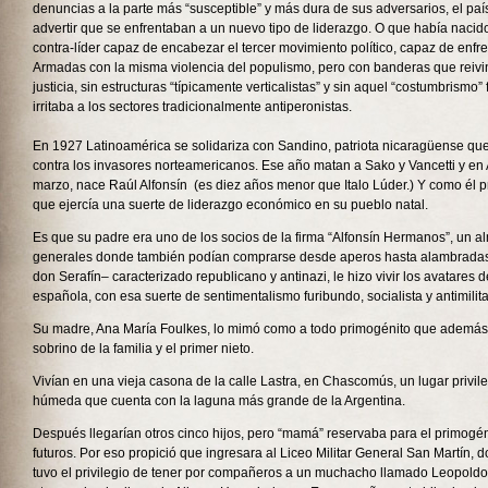
denuncias a la parte más “susceptible” y más dura de sus adversarios, el pa
advertir que se enfrentaban a un nuevo tipo de liderazgo. O que había naci
contra-líder capaz de encabezar el tercer movimiento político, capaz de enfre
Armadas con la misma violencia del populismo, pero con banderas que reivind
justicia, sin estructuras “típicamente verticalistas” y sin aquel “costumbrismo” 
irritaba a los sectores tradicionalmente antiperonistas.
En 1927 Latinoamérica se solidariza con Sandino, patriota nicaragüense qu
contra los invasores norteamericanos. Ese año matan a Sako y Vancetti y en 
marzo, nace Raúl Alfonsín (es diez años menor que Italo Lúder.) Y como él p
que ejercía una suerte de liderazgo económico en su pueblo natal.
Es que su padre era uno de los socios de la firma “Alfonsín Hermanos”, un 
generales donde también podían comprarse desde aperos hasta alambradas
don Serafín– caracterizado republicano y antinazi, le hizo vivir los avatares de
española, con esa suerte de sentimentalismo furibundo, socialista y antimilita
Su madre, Ana María Foulkes, lo mimó como a todo primogénito que además r
sobrino de la familia y el primer nieto.
Vivían en una vieja casona de la calle Lastra, en Chascomús, un lugar privi
húmeda que cuenta con la laguna más grande de la Argentina.
Después llegarían otros cinco hijos, pero “mamá” reservaba para el primogéni
futuros. Por eso propició que ingresara al Liceo Militar General San Martín,
tuvo el privilegio de tener por compañeros a un muchacho llamado Leopoldo F