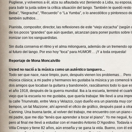
Pugliese, y volvemos a él, alza su aflautada voz (teniendo a Lidia, su espos
para batir la justa sobre la crítica situación del tango. También le quedó rest
Beba”, “Negracha”, “Recuerdo” o “La Yumba”, o lo anecdótico y pintoresco de
también sufridos…
Pianista, compositor, director, las reflexiones de este “viejo vizcacha” (según 
de los pocos “grandes” que aún quedan, alcanzan para poner puntos sobre 
ironizar con los vanguardistas.
Sin duda conserva el ritmo y el alma milonguera, además de un tremendo o
al futuro del tango. Por eso hoy “toca” para
HUMOR
… ¡Y a toda orquesta!
Reportaje de Mona Moncalvillo
Usted no nació a la música como un auténtico tanguero…
Todo ser que nace, nace limpio, puro, después vienen los problemas… Pero 
música clásica; a mi padre y hermanos les gustaba la música y yo comencé 
dos amigos que tocaban la guitarra y bandoneón, rascábamos todo lo que es
el año 1918, después de la guerra mundial. Iba a la escuela, terminé el cuarto
viejo que la escuela no me gustaba, que quería trabajar. Me llevó a una im
la calle Triunvirato, entre Vera y Velazco, cuyo dueño era un pianista muy c
tiempos, un tal Mazzone; ahí aprendí el oficio de gráfico, después pasé a otra
Canning. Una buena tarde, al volver del trabajo, me encuentro con un piano 
mi padre, que me dijo “tenés que aprender a tocar el piano”. Yo me negué, f
pero al final me llevó a estudiar con el maestro Antonio D’Agostino. Todavía v
Villa Crespo y tiene 82 años, aún enseña y se gana la vida. Bueno, con él e