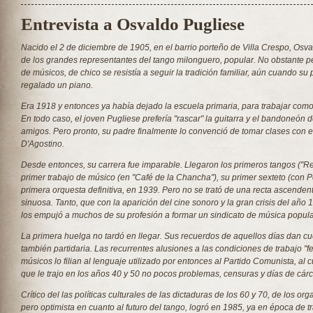
Entrevista a Osvaldo Pugliese
Nacido el 2 de diciembre de 1905, en el barrio porteño de Villa Crespo, Osv
de los grandes representantes del tango milonguero, popular. No obstante pe
de músicos, de chico se resistía a seguir la tradición familiar, aún cuando su
regalado un piano.
Era 1918 y entonces ya había dejado la escuela primaria, para trabajar como
En todo caso, el joven Pugliese prefería "rascar" la guitarra y el bandoneón d
amigos. Pero pronto, su padre finalmente lo convenció de tomar clases con 
D'Agostino.
Desde entonces, su carrera fue imparable. Llegaron los primeros tangos ("Re
primer trabajo de músico (en "Café de la Chancha"), su primer sexteto (con P
primera orquesta definitiva, en 1939. Pero no se trató de una recta ascenden
sinuosa. Tanto, que con la aparición del cine sonoro y la gran crisis del año
los empujó a muchos de su profesión a formar un sindicato de música popula
La primera huelga no tardó en llegar. Sus recuerdos de aquellos días dan cu
también partidaria. Las recurrentes alusiones a las condiciones de trabajo "f
músicos lo filian al lenguaje utilizado por entonces al Partido Comunista, al cu
que le trajo en los años 40 y 50 no pocos problemas, censuras y días de cárc
Crítico del las políticas culturales de las dictaduras de los 60 y 70, de los
pero optimista en cuanto al futuro del tango, logró en 1985, ya en época de t