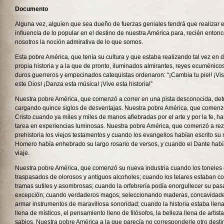
Documento
Alguna vez, alguien que sea dueño de fuerzas geniales tendrá que realizar e
influencia de lo popular en el destino de nuestra América para, recién entonc
nosotros la noción admirativa de lo que somos.
Esta pobre América, que tenía su cultura y que estaba realizando tal vez en 
propia historia y a la que de pronto, iluminados almirantes, reyes ecuménico
duros guerreros y empecinados catequistas ordenaron: “¡Cambia tu piel! ¡Vi
este Dios! ¡Danza esta música! ¡Vive esta historia!”
Nuestra pobre América, que comenzó a correr en una pista desconocida, det
cargando quince siglos de desventajas. Nuestra pobre América, que comenzó 
Cristo cuando ya miles y miles de manos afiebradas por el arte y por la fe, h
tarea en experiencias luminosas. Nuestra pobre América, que comenzó a re
prehistoria los viejos testamentos y cuando los evangelios habían escrito s
Homero había enhebrado su largo rosario de versos, y cuando el Dante habí
viaje.
Nuestra pobre América, que comenzó su nueva industria cuando los toneles
traspasados de olorosos y antiguos alcoholes; cuando los telares estaban c
tramas sutiles y asombrosas; cuando la orfebrería podía enorgullecer su p
excepción; cuando verdaderos magos, seleccionando maderas, concavidades
armar instrumentos de maravillosa sonoridad; cuando la historia estaba llena
llena de místicos, el pensamiento lleno de filósofos, la belleza llena de artista
sabios. Nuestra pobre América a la que parecía no corresponderle otro destin