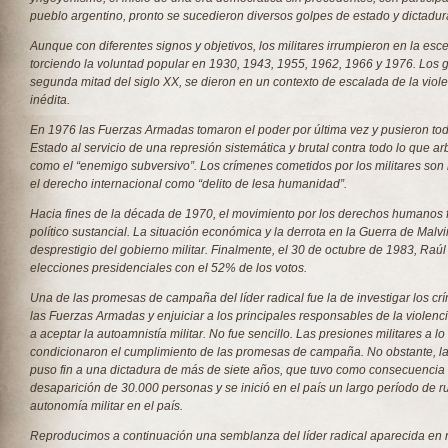
pueblo argentino, pronto se sucedieron diversos golpes de estado y dictadura
Aunque con diferentes signos y objetivos, los militares irrumpieron en la esce
torciendo la voluntad popular en 1930, 1943, 1955, 1962, 1966 y 1976. Los 
segunda mitad del siglo XX, se dieron en un contexto de escalada de la violen
inédita.
En 1976 las Fuerzas Armadas tomaron el poder por última vez y pusieron todo
Estado al servicio de una represión sistemática y brutal contra todo lo que ar
como el “enemigo subversivo”. Los crímenes cometidos por los militares so
el derecho internacional como “delito de lesa humanidad”.
Hacia fines de la década de 1970, el movimiento por los derechos humanos 
político sustancial. La situación económica y la derrota en la Guerra de Malvi
desprestigio del gobierno militar. Finalmente, el 30 de octubre de 1983, Raúl 
elecciones presidenciales con el 52% de los votos.
Una de las promesas de campaña del líder radical fue la de investigar los c
las Fuerzas Armadas y enjuiciar a los principales responsables de la violencia
a aceptar la autoamnistía militar. No fue sencillo. Las presiones militares a 
condicionaron el cumplimiento de las promesas de campaña. No obstante, la
puso fin a
una dictadura de más de siete años, que tuvo como consecuencia 
desaparición de 30.000 personas y se inició en el país un largo período de ru
autonomía militar en el país.
Reproducimos a continuación una semblanza del líder radical aparecida en