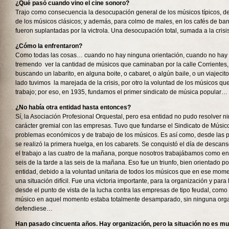
¿Qué pasó cuando vino el cine sonoro?
Trajo como consecuencia la desocupación general de los músicos típicos, de
de los músicos clásicos; y además, para colmo de males, en los cafés de barr
fueron suplantadas por la victrola. Una desocupación total, sumada a la cris
¿Cómo la enfrentaron?
Como todas las cosas… cuando no hay ninguna orientación, cuando no hay d
tremendo ver la cantidad de músicos que caminaban por la calle Corrientes, 
buscando un labarito, en alguna boite, o cabaret, o algún baile, o un viajecito
lado tuvimos la marejada de la crisis, por otro la voluntad de los músicos q
trabajo; por eso, en 1935, fundamos el primer sindicato de música popular…
¿No había otra entidad hasta entonces?
Sí, la Asociación Profesional Orquestal, pero esa entidad no pudo resolver 
carácter gremial con las empresas. Tuvo que fundarse el Sindicato de Músico
problemas económicos y de trabajo de los músicos. Es así como, desde las p
se realizó la primera huelga, en los cabarets. Se conquistó el día de descanso,
el trabajo a las cuatro de la mañana, porque nosotros trabajábamos como en
seis de la tarde a las seis de la mañana. Eso fue un triunfo, bien orientado po
entidad, debido a la voluntad unitaria de todos los músicos que en ese mome
una situación difícil. Fue una victoria importante, para la organización y para 
desde el punto de vista de la lucha contra las empresas de tipo feudal, como 
músico en aquel momento estaba totalmente desamparado, sin ninguna orga
defendiese…
Han pasado cincuenta años. Hay organización, pero la situación no es muy