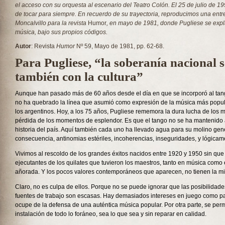
el acceso con su orquesta al escenario del Teatro Colón. El 25 de julio de 19
de tocar para siempre. En recuerdo de su trayectoria, reproducimos una entr
Moncalvillo para la revista
Humor
, en mayo de 1981, donde Pugliese se expla
música, bajo sus propios códigos.
Autor
: Revista
Humor
Nº 59, Mayo de 1981, pp. 62-68.
Para Pugliese, “la soberanía nacional s
también con la cultura”
Aunque han pasado más de 60 años desde el día en que se incorporó al tan
no ha quebrado la línea que asumió como expresión de la música más popula
los argentinos. Hoy, a los 75 años, Pugliese rememora la dura lucha de los 
pérdida de los momentos de esplendor. Es que el tango no se ha mantenido
historia del país. Aquí también cada uno ha llevado agua para su molino ge
consecuencia, antinomias estériles, incoherencias, inseguridades, y lógicame
Vivimos al rescoldo de los grandes éxitos nacidos entre 1920 y 1950 sin que 
ejecutantes de los quilates que tuvieron los maestros, tanto en música como 
añorada. Y los pocos valores contemporáneos que aparecen, no tienen la m
Claro, no es culpa de ellos. Porque no se puede ignorar que las posibilidades
fuentes de trabajo son escasas. Hay demasiados intereses en juego como par
ocupe de la defensa de una auténtica música popular. Por otra parte, se per
instalación de todo lo foráneo, sea lo que sea y sin reparar en calidad.