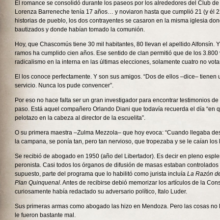
El romance se consolidó durante los paseos por los alrededores del Club de 
Lorenza Barreneche tenía 17 años… y noviaron hasta que cumplió 21 (y él 2
historias de pueblo, los dos contrayentes se casaron en la misma iglesia do
bautizados y donde habían tomado la comunión.
Hoy, que Chascomús tiene 30 mil habitantes, 80 llevan el apellido Alfonsín. 
ramos ha cumplido cien años. Ese sentido de clan permitió que de los 3.800 
radicalismo en la interna en las últimas elecciones, solamente cuatro no vot
El los conoce perfectamente. Y son sus amigos. “Dos de ellos –dice– tienen 
servicio. Nunca los pude convencer”.
Por eso no hace falta ser un gran investigador para encontrar testimonios de
paso. Está aquel compañero Orlando Diani que todavía recuerda el día “en 
pelotazo en la cabeza al director de la escuelita”.
O su primera maestra –Zulma Mezzola– que hoy evoca: “Cuando llegaba d
la campana, se ponía tan, pero tan nervioso, que tropezaba y se le caían los li
Se recibió de abogado en 1950 (año del Libertador). Es decir en pleno espl
peronista. Casi todos los órganos de difusión de masas estaban controlados 
supuesto, parte del programa que lo habilitó como jurista incluía
La Razón
de
Plan Quinquenal
. Antes de recibirse debió memorizar los artículos de la Con
curiosamente había redactado su adversario político, Italo Luder.
Sus primeras armas como abogado las hizo en Mendoza. Pero las cosas no le
le fueron bastante mal.