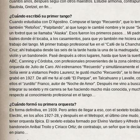
cuantos años, después seguí con otros maestros. Estudié armonía, contrapu
Bautista, Gretzel, en fin…
¿Cuándo escribió su primer tango?
Cuando estudiaba con D’Agostino. Compuse el tango “Recuerdo”, que lo ter
también “Retoños”, “Palpitando”, al que luego le cambié nombre y le puse “Se
un foxtrot que se llamaba “Alaska”. Esos fueron los primeros pasos… Mi padre
bailes donde él tocaba, a los casamientos, para que yo también me hiciera u
trabajo del tango. Mi primer trabajo profesional fue en el “Café de la Chanch
Cruz; ahí trabajaba desde las seis de la tarde hasta la una de la madrugada;
violín y un bandoneón. Pasé después a otros lugares, hasta que tuve la suert
ABC, Canning y Córdoba, con profesionales provenientes de la zona céntrica
orquesta de Julio de Caro. Ahí estrenamos “Recuerdo” y simultáneamente el 
Solía venir a visitarnos Pedro Laurenz; le gustó mucho “Recuerdo”, se lo llev
grabó en 1927. De allí me fui al café “El Parque”, en Talcahuano y Lavalle, c
ellos el “zurdito” Franco, autor de “Noche de Amor”. Después me vino a busca
integrar su sexteto y mi carrera se fue haciendo mucho más conocida, y mu
respecto al conocimiento profesional en el tango…
¿Cuándo formó su primera orquesta?
En forma definitiva, en 1939. Pero antes de llegar a eso, con el sexteto tocá
Electric, en los años 1927-28, y después en el Metropol, el último cine mudo, 
tener orquesta típica. El sexteto estaba formado por Elvino Vardaro y Alfredo 
bandoneón Aníbal Troilo y Ciriaco Ortiz; de contrabajo, un señor que le decía
en piano…