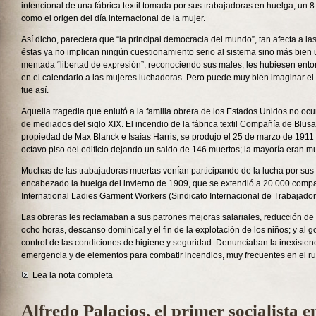
intencional de una fábrica textil tomada por sus trabajadoras en huelga, un
como el origen del día internacional de la mujer.
Así dicho, pareciera que “la principal democracia del mundo”, tan afecta a la
éstas ya no implican ningún cuestionamiento serio al sistema sino más bien u
mentada “libertad de expresión”, reconociendo sus males, les hubiesen ent
en el calendario a las mujeres luchadoras. Pero puede muy bien imaginar el 
fue así.
Aquella tragedia que enlutó a la familia obrera de los Estados Unidos no ocu
de mediados del siglo XIX. El incendio de la fábrica textil Compañía de Blusa
propiedad de Max Blanck e Isaías Harris, se produjo el 25 de marzo de 1911
octavo piso del edificio dejando un saldo de 146 muertos; la mayoría eran mu
Muchas de las trabajadoras muertas venían participando de la lucha por sus
encabezado la huelga del invierno de 1909, que se extendió a 20.000 compa
International Ladies Garment Workers (Sindicato Internacional de Trabajador
Las obreras les reclamaban a sus patrones mejoras salariales, reducción de 
ocho horas, descanso dominical y el fin de la explotación de los niños; y al go
control de las condiciones de higiene y seguridad. Denunciaban la inexisten
emergencia y de elementos para combatir incendios, muy frecuentes en el rubr
Lea la nota completa
Alfredo Palacios, el primer socialista en