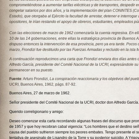
comprometiéndose a aumentar tarifas eléctricas y de transportes, despedir 
congelar salarios por dos años, y la implementación del plan CONINTES (Co
Estado), que otorgaba al Ejército la facultad de arrestar, detener e interrogar 
opositores, le irían restando el apoyo de obreros, estudiantes, empleados púb
Con las elecciones de marzo de 1962 comenzaría la cuenta regresiva. En el
10 de las 14 gobernaciones, entre ellas la estratégica provincia de Buenos Air
dispuso entonces la intervención de esa provincia, pero ya era tarde. Pocos 
marzo, Frondizi fue destituido por las Fuerzas Armadas y recluido en la isla M
A continuación reproducimos una carta que Frondizi enviara dos días antes 
Alfredo García, presidente del Comité Nacional de la UCRI, expresándole su 
permanecer en su puesto.
Fuente
: Arturo Frondizi,
La conspiración reaccionaria y los objetivos del pue
UCRI, Buenos Aires, 1962, págs. 87-92.
Buenos Aires, 27 de marzo de 1962.
Señor presidente del Comité Nacional de la UCRI, doctor don Alfredo García.
Querido correligionario y amigo:
Deseo comenzar esta carta recordando algunas frases del discurso que pron
de 1957 y que hoy recobran cabal vigencia: “Los hombres que el destino seña
causa del pueblo sufrieron siempre los peores embates. Tengo presente el su
tentativa de asesinato de Lisandro de la Torre y su posterior suicidio. A Yrigoy