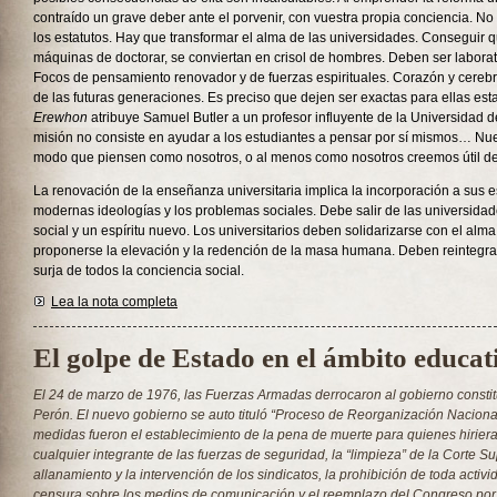
contraído un grave deber ante el porvenir, con vuestra propia conciencia. N
los estatutos. Hay que transformar el alma de las universidades. Conseguir 
máquinas de doctorar, se conviertan en crisol de hombres. Deben ser labora
Focos de pensamiento renovador y de fuerzas espirituales. Corazón y cerebr
de las futuras generaciones. Es preciso que dejen ser exactas para ellas es
Erewhon
atribuye Samuel Butler a un profesor influyente de la Universidad 
misión no consiste en ayudar a los estudiantes a pensar por sí mismos… Nu
modo que piensen como nosotros, o al menos como nosotros creemos útil d
La renovación de la enseñanza universitaria implica la incorporación a sus e
modernas ideologías y los problemas sociales. Debe salir de las universid
social y un espíritu nuevo. Los universitarios deben solidarizarse con el alma
proponerse la elevación y la redención de la masa humana. Deben reintegra
surja de todos la conciencia social.
Lea la nota completa
El golpe de Estado en el ámbito educat
El 24 de marzo de 1976, las Fuerzas Armadas derrocaron al gobierno constit
Perón. El nuevo gobierno se auto tituló “Proceso de Reorganización Naciona
medidas fueron el establecimiento de la pena de muerte para quienes hirier
cualquier integrante de las fuerzas de seguridad, la “limpieza” de la Corte Su
allanamiento y la intervención de los sindicatos, la prohibición de toda activida
censura sobre los medios de comunicación y el reemplazo del Congreso por