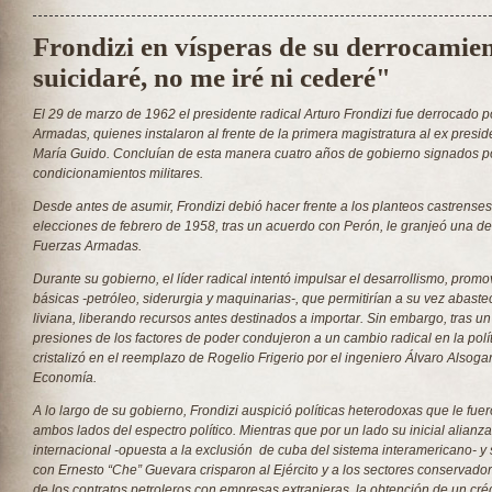
Frondizi en vísperas de su derrocamie
suicidaré, no me iré ni cederé"
El 29 de marzo de 1962 el presidente radical Arturo Frondizi fue derrocado p
Armadas, quienes instalaron al frente de la primera magistratura al ex presi
María Guido. Concluían de esta manera cuatro años de gobierno signados po
condicionamientos militares.
Desde antes de asumir, Frondizi debió hacer frente a los planteos castrenses.
elecciones de febrero de 1958, tras un acuerdo con Perón, le granjeó una de
Fuerzas Armadas.
Durante su gobierno, el líder radical intentó impulsar el desarrollismo, promo
básicas -petróleo, siderurgia y maquinarias-, que permitirían a su vez abastec
liviana, liberando recursos antes destinados a importar. Sin embargo, tras un
presiones de los factores de poder condujeron a un cambio radical en la pol
cristalizó en el reemplazo de Rogelio Frigerio por el ingeniero Álvaro Alsogar
Economía.
A lo largo de su gobierno, Frondizi auspició políticas heterodoxas que le fu
ambos lados del espectro político. Mientras que por un lado su inicial alianza
internacional -opuesta a la exclusión de cuba del sistema interamericano- y
con Ernesto “Che” Guevara crisparon al Ejército y a los sectores conservadores
de los contratos petroleros con empresas extranjeras, la obtención de un cré