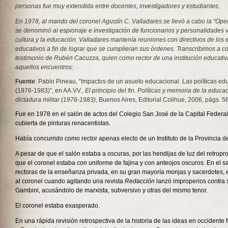
personas fue muy extendida entre docentes, investigadores y estudiantes.
En 1978, al mando del coronel Agustín C. Valladares se llevó a cabo la “Ope
se denominó al espionaje e investigación de funcionarios y personalidades 
cultura y la educación. Valladares mantenía reuniones con directivos de los 
educativos a fin de lograr que se cumplieran sus órdenes. Transcribimos a co
testimonio de Rubén Cacuzza, quien como rector de una institución educativa
aquellos encuentros:
Fuente
: Pablo Pineau, “Impactos de un asueto educacional. Las políticas edu
(1976-1983)”, en AA.VV.,
El principio del fin. Políticas y memoria de la educa
dictadura militar (1976-1983)
, Buenos Aires, Editorial Colihue, 2006, págs. 5
Fue en 1978 en el salón de actos del Colegio San José de la Capital Feder
cubierta de pinturas renacentistas.
Había concurrido como rector apenas electo de un Instituto de la Provincia
A pesar de que el salón estaba a oscuras, por las hendijas de luz del retropr
que el coronel estaba con uniforme de fajina y con anteojos oscuros. En el sa
rectoras de la enseñanza privada, en su gran mayoría monjas y sacerdotes, 
al coronel cuando agitando una revista
Redacción
lanzó improperios contra 
Gambini, acusándolo de marxista, subversivo y otras del mismo tenor.
El coronel estaba exasperado.
En una rápida revisión retrospectiva de la historia de las ideas en occidente 