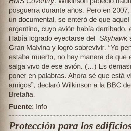
HMS Coventry
. Wilkinson padeció tra
posguerra durante años. Pero en 2007, 
un documental, se enteró de que aquel
argentino, cuyo avión había derribado, 
Había logrado eyectarse del
Skyhawk
s
Gran Malvina y logró sobrevivir. “Yo pe
estaba muerto, no hay manera de que a
salga vivo de ese avión. (…) Es demas
poner en palabras. Ahora sé que está 
amigos”, declaró Wilkinson a la BBC d
Bretaña.
Fuente
:
info
Protección para los edificio