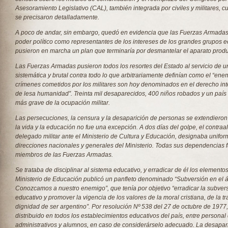
Asesoramiento Legislativo (CAL), también integrada por civiles y militares, 
se precisaron detalladamente.
A poco de andar, sin embargo, quedó en evidencia que las Fuerzas Armada
poder político como representantes de los intereses de los grandes grupos 
pusieron en marcha un plan que terminaría por desmantelar el aparato produc
Las Fuerzas Armadas pusieron todos los resortes del Estado al servicio de u
sistemática y brutal contra todo lo que arbitrariamente definían como el “ene
crímenes cometidos por los militares son hoy denominados en el derecho int
de lesa humanidad”. Treinta mil desaparecidos, 400 niños robados y un país 
más grave de la ocupación militar.
Las persecuciones, la censura y la desaparición de personas se extendieron
la vida y la educación no fue una excepción. A dos días del golpe, el contraa
delegado militar ante el Ministerio de Cultura y Educación, designaba unifo
direcciones nacionales y generales del Ministerio. Todas sus dependencias
miembros de las Fuerzas Armadas.
Se trataba de disciplinar al sistema educativo, y erradicar de él los elementos
Ministerio de Educación publicó un panfleto denominado “Subversión en el á
Conozcamos a nuestro enemigo”, que tenía por objetivo “erradicar la subver
educativo y promover la vigencia de los valores de la moral cristiana, de la tr
dignidad de ser argentino”. Por resolución Nº 538 del 27 de octubre de 1977, 
distribuido en todos los establecimientos educativos del país, entre personal
administrativos y alumnos, en caso de considerárselo adecuado. La desapar