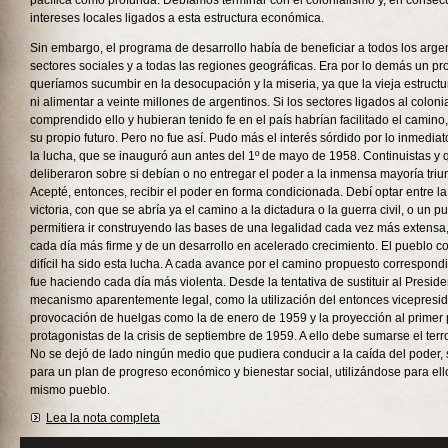
pacífica como profunda. Debíamos terminar con el colonialismo y, en consecu
intereses locales ligados a esta estructura económica.
Sin embargo, el programa de desarrollo había de beneficiar a todos los argen
sectores sociales y a todas las regiones geográficas. Era por lo demás un pr
queríamos sucumbir en la desocupación y la miseria, ya que la vieja estruct
ni alimentar a veinte millones de argentinos. Si los sectores ligados al colon
comprendido ello y hubieran tenido fe en el país habrían facilitado el camino,
su propio futuro. Pero no fue así. Pudo más el interés sórdido por lo inmedi
la lucha, que se inauguró aun antes del 1º de mayo de 1958. Continuistas y 
deliberaron sobre si debían o no entregar el poder a la inmensa mayoría triu
Acepté, entonces, recibir el poder en forma condicionada. Debí optar entre la 
victoria, con que se abría ya el camino a la dictadura o la guerra civil, o un p
permitiera ir construyendo las bases de una legalidad cada vez más extensa,
cada día más firme y de un desarrollo en acelerado crecimiento. El pueblo c
difícil ha sido esta lucha. A cada avance por el camino propuesto correspond
fue haciendo cada día más violenta. Desde la tentativa de sustituir al Presi
mecanismo aparentemente legal, como la utilización del entonces vicepresid
provocación de huelgas como la de enero de 1959 y la proyección al primer 
protagonistas de la crisis de septiembre de 1959. A ello debe sumarse el terr
No se dejó de lado ningún medio que pudiera conducir a la caída del poder, 
para un plan de progreso económico y bienestar social, utilizándose para ell
mismo pueblo.
Lea la nota completa