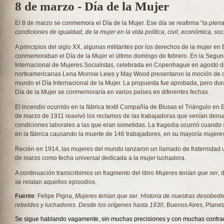
8 de marzo - Día de la Mujer
El 8 de marzo se conmemora el Día de la Mujer. Ese día se reafirma “
la plena
condiciones de igualdad, de la mujer en la vida política, civil, económica, soci
A principios del siglo XX, algunas militantes por los derechos de la mujer e
conmemoraban el Día de la Mujer el último domingo de febrero. En la Segu
Internacional de Mujeres Socialistas, celebrada en Copenhague en agosto d
norteamericanas Lena Morrow Lews y May Wood presentaron la moción de ce
mundo el Día Internacional de la Mujer. La propuesta fue aprobada, pero du
Día de la Mujer se conmemoraría en varios países en diferentes fechas.
El incendio ocurrido en la fábrica textil Compañía de Blusas el Triángulo en
de marzo de 1911 reavivó los reclamos de las trabajadoras que venían denu
condiciones laborales a las que eran sometidas. La tragedia ocurrió cuando
en la fábrica causando la muerte de 146 trabajadores, en su mayoría mujere
Recién en 1914, las mujeres del mundo lanzaron un llamado de fraternidad uni
de marzo como fecha universal dedicada a la mujer luchadora.
A continuación transcribimos un fragmento del libro
Mujeres tenían que ser
, 
se relatan aquellos episodios.
Fuente
: Felipe Pigna,
Mujeres tenían que ser. Historia de nuestras desobedie
rebeldes y luchadores. Desde los orígenes hasta 1930
, Buenos Aires, Planet
Se sigue hablando vagamente, sin muchas precisiones y con muchas contrad