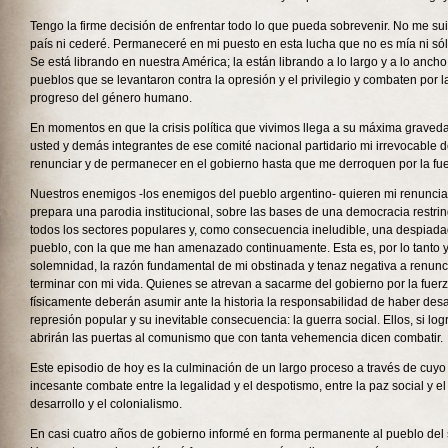
Tengo la firme decisión de enfrentar todo lo que pueda sobrevenir. No me sui
país ni cederé. Permaneceré en mi puesto en esta lucha que no es mía ni sól
Se está librando en nuestra América; la están librando a lo largo y a lo anch
pueblos que se levantaron contra la opresión y el privilegio y combaten por la l
progreso del género humano.
En momentos en que la crisis política que vivimos llega a su máxima gravedad
usted y demás integrantes de ese comité nacional partidario mi irrevocable 
renunciar y de permanecer en el gobierno hasta que me derroquen por la fue
Nuestros enemigos -los enemigos del pueblo argentino- quieren mi renuncia
prepara una parodia institucional, sobre las bases de una democracia restri
todos los sectores populares y, como consecuencia ineludible, una despiada
pueblo, con la que me han amenazado continuamente. Esta es, por lo tanto y,
solemnidad, la razón fundamental de mi obstinada y tenaz negativa a renunc
terminar con mi vida. Quienes se atrevan a sacarme del gobierno por la fuer
físicamente deberán asumir ante la historia la responsabilidad de haber desa
represión popular y su inevitable consecuencia: la guerra social. Ellos, si lo
abrirán las puertas al comunismo que con tanta vehemencia dicen combatir.
Este episodio de hoy es la culminación de un largo proceso a través de cuyo 
incesante combate entre la legalidad y el despotismo, entre la paz social y el 
desarrollo y el colonialismo.
En casi cuatro años de gobierno informé en forma permanente al pueblo del 