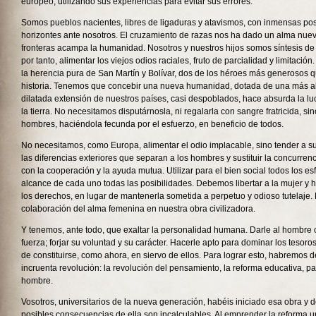
europeo, utilizando sus experiencias para evitar sus errores.
Somos pueblos nacientes, libres de ligaduras y atavismos, con inmensas pos
horizontes ante nosotros. El cruzamiento de razas nos ha dado un alma nuev
fronteras acampa la humanidad. Nosotros y nuestros hijos somos síntesis d
por tanto, alimentar los viejos odios raciales, fruto de parcialidad y limita
la herencia pura de San Martín y Bolívar, dos de los héroes más generosos 
historia. Tenemos que concebir una nueva humanidad, dotada de una más al
dilatada extensión de nuestros países, casi despoblados, hace absurda la lu
la tierra. No necesitamos disputárnosla, ni regalarla con sangre fratricida, sino
hombres, haciéndola fecunda por el esfuerzo, en beneficio de todos.
No necesitamos, como Europa, alimentar el odio implacable, sino tender a su
las diferencias exteriores que separan a los hombres y sustituir la concurren
con la cooperación y la ayuda mutua. Utilizar para el bien social todos los es
alcance de cada uno todas las posibilidades. Debemos libertar a la mujer y h
los derechos, en lugar de mantenerla sometida a perpetuo y odioso tutelaje.
colaboración del alma femenina en nuestra obra civilizadora.
Y tenemos, ante todo, que exaltar la personalidad humana. Darle al hombre 
fuerza; forjar su voluntad y su carácter. Hacerle apto para dominar los tesor
de constituirse, como ahora, en siervo de ellos. Para lograr esto, habremos d
incruenta revolución: la revolución del pensamiento, la reforma educativa, pa
hombre.
Vosotros, universitarios de la nueva generación, habéis iniciado esa obra y d
posibles consecuencias de ella son incalculables. Al emprender la reforma un