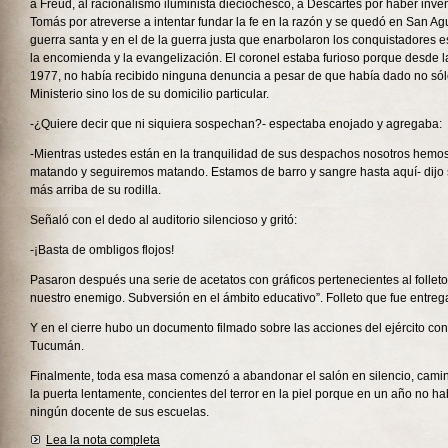
a Freud, al racionalismo iluminista dieciochesco, a Descartes por haber inve
Tomás por atreverse a intentar fundar la fe en la razón y se quedó en San Ag
guerra santa y en el de la guerra justa que enarbolaron los conquistadores
la encomienda y la evangelización. El coronel estaba furioso porque desde l
1977, no había recibido ninguna denuncia a pesar de que había dado no sólo
Ministerio sino los de su domicilio particular.
-¿Quiere decir que ni siquiera sospechan?- espectaba enojado y agregaba:
-Mientras ustedes están en la tranquilidad de sus despachos nosotros hem
matando y seguiremos matando. Estamos de barro y sangre hasta aquí- dijo
más arriba de su rodilla.
Señaló con el dedo al auditorio silencioso y gritó:
-¡Basta de ombligos flojos!
Pasaron después una serie de acetatos con gráficos pertenecientes al folle
nuestro enemigo. Subversión en el ámbito educativo”. Folleto que fue entreg
Y en el cierre hubo un documento filmado sobre las acciones del ejército cont
Tucumán.
Finalmente, toda esa masa comenzó a abandonar el salón en silencio, camin
la puerta lentamente, concientes del terror en la piel porque en un año no 
ningún docente de sus escuelas.
Lea la nota completa