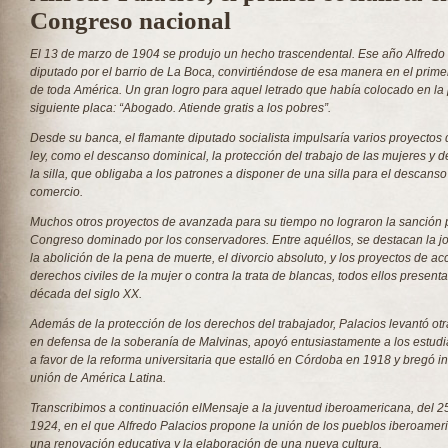
Congreso nacional
El 13 de marzo de 1904 se produjo un hecho trascendental. Ese año Alfredo 
diputado por el barrio de La Boca, convirtiéndose de esa manera en el primer 
de toda América. Un gran logro para aquel letrado que había colocado en la 
siguiente placa:
“Abogado. Atiende gratis a los pobres”.
Desde su banca, el flamante diputado socialista impulsaría varios proyectos 
ley, como el descanso dominical, la protección del trabajo de las mujeres y d
la silla, que obligaba a los patrones a disponer de una silla para el descan
comercio.
Muchos otros proyectos de avanzada para su tiempo no lograron la sanción 
Congreso dominado por los conservadores. Entre aquéllos, se destacan la j
la abolición de la pena de muerte, el divorcio absoluto, y los proyectos de ac
derechos civiles de la mujer o contra la trata de blancas, todos ellos present
década del siglo XX.
Además de la protección de los derechos del trabajador, Palacios levantó ot
en defensa de la soberanía de Malvinas, apoyó entusiastamente a los estudi
a favor de la reforma universitaria que estalló en Córdoba en 1918 y bregó 
unión de América Latina.
Transcribimos a continuación el
Mensaje a la juventud iberoamericana
, del 
1924, en el que Alfredo Palacios propone la unión de los pueblos iberoameri
una renovación educativa y la elaboración de una nueva cultura.