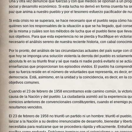
Una y otra vez denuncié qué fuerzas y con qué medios se oponían a un prog
social y desarrollo económico. Si esta lucha no derivó en forma cruenta ha s
paz que anima a nuestro pueblo y por el tesonero esfuerzo pacificador de nu
Si esta crisis no se superara, se hace necesario que el pueblo sepa cómo h
quiénes son los responsables de la situación a que se ha llegado, qué cons
de la misma y cuáles son los métodos de lucha que el pueblo tiene que lleva
sus objetivos. Para que esta experiencia no se pierda y fructifique en victori
necesario el análisis sereno de nuestra reciente historia, con cabal conocimi
Por lo pronto, del análisis de las circunstancias actuales del país surge con
que hoy se imponga una solución violenta la derrota del pueblo es solamente
absoluta fe en su triunfo final y sé que nada ni nadie podrá evitarlo si se act
enseñanzas que proporcionan los episodios vividos. El pueblo ha comprendid
que su fuerza reside en el número de voluntades que representa, es decir, en
democracia. Está, asimismo, en la unidad y la coincidencia, es decir, en la 
objetivos comunes.
Cuando el 23 de febrero de 1958 encontramos este camino común, la victori
causa de la Nación y del pueblo. La ciudadanía asimiló así la experiencia qu
comicios anteriores de convencionales constituyentes, cuando el enemigo pu
resultamos vencidos.
El 23 de febrero de 1958 no triunfó un partido ni un hombre: triunfó el pueblo,
lanzar a la Nación a su destino irrenunciable de desarrollo, bienestar y liber
necesitaba para realizarse que se procediera rápida y eficazmente. Entraña