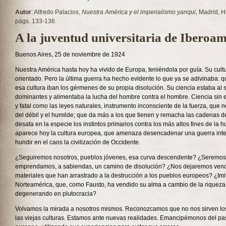
Autor
: Alfredo Palacios,
Nuestra América y el imperialismo yanqui
, Madrid, H
págs. 133-136.
A la juventud universitaria de Iberoam
Buenos Aires, 25 de noviembre de 1924
Nuestra América hasta hoy ha vivido de Europa, teniéndola por guía. Su cultu
orientado. Pero la última guerra ha hecho evidente lo que ya se adivinaba: 
esa cultura iban los gérmenes de su propia disolución. Su ciencia estaba al s
dominantes y alimentaba la lucha del hombre contra el hombre. Ciencia sin es
y fatal como las leyes naturales, instrumento inconsciente de la fuerza, que
del débil y el humilde; que da más a los que tienen y remacha las cadenas 
desata en la especie los instintos primarios contra los más altos fines de la 
aparece hoy la cultura europea, que amenaza desencadenar una guerra int
hundir en el caos la civilización de Occidente.
¿Seguiremos nosotros, pueblos jóvenes, esa curva descendente? ¿Seremos
emprendamos, a sabiendas, un camino de disolución? ¿Nos dejaremos vence
materiales que han arrastrado a la destrucción a los pueblos europeos? ¿Im
Norteamérica, que, como Fausto, ha vendido su alma a cambio de la riqueza 
degenerando en plutocracia?
Volvamos la mirada a nosotros mismos. Reconozcamos que no nos sirven lo
las viejas culturas. Estamos ante nuevas realidades. Emancipémonos del pa