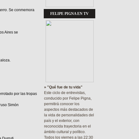
ierro
. Se conmemora
FELIPE PIGNA EN TV
os Aires se
ñaloza.
» "Qué fue de tu vida"
Este ciclo de entrevistas,
rrotado por las tropas
conducido por Felipe Pigna,
permitirá conocer los
 ruso Simón
aspectos más destacados de
la vida de personalidades del
país y el exterior, con
reconocida trayectoria en el
ámbito cultural y político.
Todos los viernes a las 22:30
 Durruti.