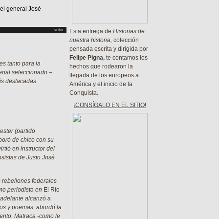
del general José
subir
Esta entrega de
Historias de
nuestra historia,
colección
pensada escrita y dirigida por
Felipe Pigna,
te contamos los
es tanto para la
hechos que rodearon la
erial seleccionado –
llegada de los europeos a
más destacadas
América y el inicio de la
Conquista.
¡CONSÍGALO EN EL SITIO!
ster (partido
boró de chico con su
tió en instructor del
rosistas de Justo José
s rebeliones federales
mo periodista en
El Río
 adelante alcanzó a
sos y poemas, abordó la
iento. Matraca -como le