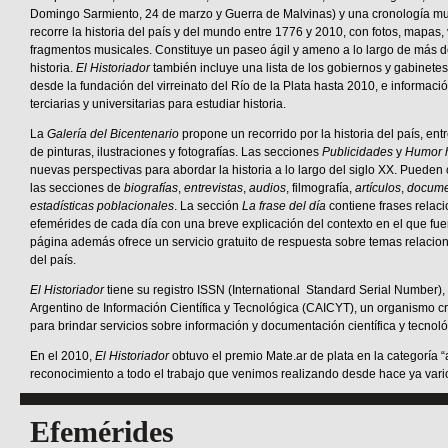
Domingo Sarmiento, 24 de marzo y Guerra de Malvinas) y una cronología m
recorre la historia del país y del mundo entre 1776 y 2010, con fotos, mapas,
fragmentos musicales. Constituye un paseo ágil y ameno a lo largo de más 
historia.
El Historiador
también incluye una lista de los gobiernos y gabinetes 
desde la fundación del virreinato del Río de la Plata hasta 2010, e informació
terciarias y universitarias para estudiar historia.
La
Galería
del Bicentenario
propone un recorrido por la historia del país, ent
de pinturas, ilustraciones y fotografías. Las secciones
Publicidades
y
Humor h
nuevas perspectivas para abordar la historia a lo largo del siglo XX. Pueden
las secciones de
biografías
,
entrevistas
,
audios
, filmografía,
artículos
,
docume
estadísticas poblacionales
. La sección
La frase del día
contiene frases relac
efemérides de cada día con una breve explicación del contexto en el que fue
página además ofrece un servicio gratuito de respuesta sobre temas relacion
del país.
El Historiador
tiene su registro ISSN (International Standard Serial Number),
Argentino de Información Científica y Tecnológica (CAICYT), un organismo 
para brindar servicios sobre información y documentación científica y tecnoló
En el 2010,
El Historiador
obtuvo el premio Mate.ar de plata en la categoría “a
reconocimiento a todo el trabajo que venimos realizando desde hace ya vari
Efemérides