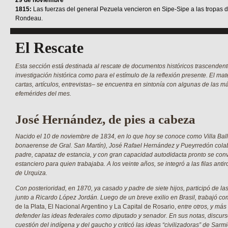
29 de noviembre
1815:
Las fuerzas del general Pezuela vencieron en Sipe-Sipe a las tropas 
Rondeau.
El Rescate
Esta sección está destinada al rescate de documentos históricos trascendent
investigación histórica como para el estímulo de la reflexión presente. El mat
cartas, artículos, entrevistas– se encuentra en sintonía con algunas de las 
efemérides del mes.
José Hernández, de pies a cabeza
Nacido el 10 de noviembre de 1834, en lo que hoy se conoce como Villa Balle
bonaerense de Gral. San Martín), José Rafael Hernández y Pueyrredón cola
padre, capataz de estancia, y con gran capacidad autodidacta pronto se convir
estanciero para quien trabajaba. A los veinte años, se integró a las filas anti
de Urquiza.
Con posterioridad, en 1870, ya casado y padre de siete hijos, participó de la
junto a Ricardo López Jordán. Luego de un breve exilio en Brasil, trabajó co
de la Plata, El Nacional Argentino y La Capital de Rosario,
entre otros, y más
defender las ideas federales como diputado y senador. En sus notas, discur
cuestión del indígena y del gaucho y criticó las ideas “civilizadoras” de Sarm