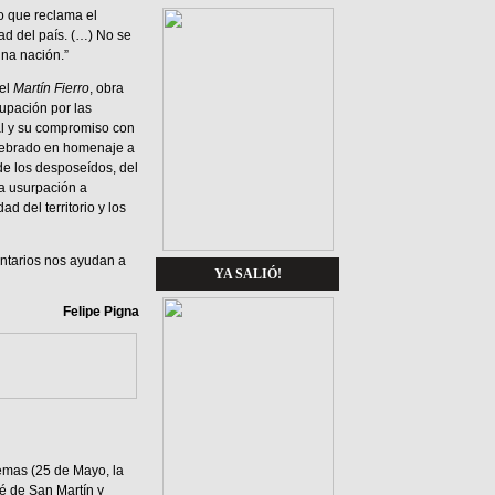
lo que reclama el
dad del país. (…) No se
una nación.”
del
Martín Fierro
, obra
upación por las
ial y su compromiso con
elebrado en homenaje a
de los desposeídos, del
la usurpación a
d del territorio y los
ntarios nos ayudan a
YA SALIÓ!
Felipe Pigna
temas (25 de Mayo, la
sé de San Martín y