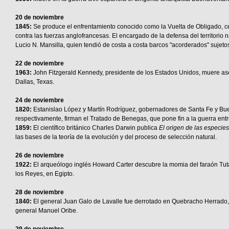
20 de noviembre
1845:
Se produce el enfrentamiento conocido como la Vuelta de Obligado, c
contra las fuerzas anglofrancesas. El encargado de la defensa del territorio n
Lucio N. Mansilla, quien tendió de costa a costa barcos "acorderados" sujet
22 de noviembre
1963:
John Fitzgerald Kennedy, presidente de los Estados Unidos, muere as
Dallas, Texas.
24 de noviembre
1820:
Estanislao López y Martín Rodríguez, gobernadores de Santa Fe y Bu
respectivamente, firman el Tratado de Benegas, que pone fin a la guerra entr
1859:
El científico británico Charles Darwin publica
El origen de las especies
las bases de la teoría de la evolución y del proceso de selección natural.
26 de noviembre
1922:
El arqueólogo inglés Howard Carter descubre la momia del faraón Tut
los Reyes, en Egipto.
28 de noviembre
1840:
El general Juan Galo de Lavalle fue derrotado en Quebracho Herrado,
general Manuel Oribe.