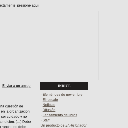
ectamente,
presione aquí
Enviar a un amigo
ÍNDICE
·
Efemérides de noviembre
·
El rescate
·
Noticias
una cuestión de
·
Difusión
 en la organización
·
Lanzamiento de libros
ser cuidado y no
·
Staff
 condición. (…) Debe
Un producto de
El Historiador
su rancho no debe