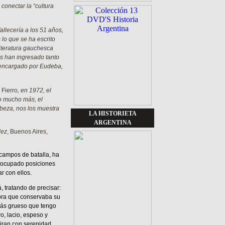
conectar la “cultura
allecería a los 51 años,
lo que se ha escrito
iteratura gauchesca
as han ingresado tanto
, encargado por Eudeba,
 Fierro
, en 1972, el
ro mucho más, el
beza, nos los muestra
LA HISTORIETA
ARGENTINA
dez
, Buenos Aires,
campos de batalla, ha
a ocupado posiciones
r con ellos.
, tratando de precisar:
ora que conservaba su
más grueso que tengo
o, lacio, espeso y
miran con serenidad,