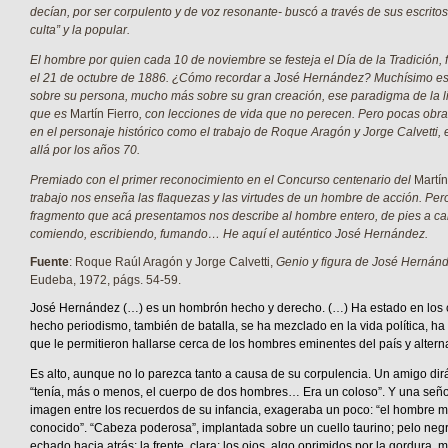
decían, por ser corpulento y de voz resonante- buscó a través de sus escritos 
culta” y la popular.
El hombre por quien cada 10 de noviembre se festeja el Día de la Tradición, f
el 21 de octubre de 1886. ¿Cómo recordar a José Hernández? Muchísimo es 
sobre su persona, mucho más sobre su gran creación, ese paradigma de la l
que es
Martín Fierro
, con lecciones de vida que no perecen. Pero pocas obr
en el personaje histórico como el trabajo de Roque Aragón y Jorge Calvetti
allá por los años 70.
Premiado con el primer reconocimiento en el Concurso centenario del
Martín
trabajo nos enseña las flaquezas y las virtudes de un hombre de acción. Pe
fragmento que acá presentamos nos describe al hombre entero, de pies a ca
comiendo, escribiendo, fumando… He aquí el auténtico José Hernández.
Fuente
: Roque Raúl Aragón y Jorge Calvetti,
Genio y figura de José Hernán
Eudeba, 1972, págs. 54-59.
José Hernández (…) es un hombrón hecho y derecho. (…) Ha estado en los 
hecho periodismo, también de batalla, se ha mezclado en la vida política, h
que le permitieron hallarse cerca de los hombres eminentes del país y alterna
Es alto, aunque no lo parezca tanto a causa de su corpulencia. Un amigo dirá
“tenía, más o menos, el cuerpo de dos hombres… Era un coloso”. Y una señ
imagen entre los recuerdos de su infancia, exageraba un poco: “el hombre 
conocido”. “Cabeza poderosa”, implantada sobre un cuello taurino; pelo negr
echado hacia atrás; la frente, clara; los ojos, algo oprimidos por la gordura, 