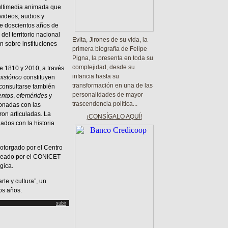
ultimedia animada que
 videos, audios y
de doscientos años de
del territorio nacional
Evita, Jirones de su vida, la
n sobre instituciones
primera biografía de Felipe
Pigna, la presenta en toda su
complejidad, desde su
re 1810 y 2010, a través
infancia hasta su
istórico
constituyen
transformación en una de las
 consultarse también
personalidades de mayor
ntos
,
efemérides
y
trascendencia política...
ionadas con las
ron articuladas. La
¡CONSÍGALO AQUÍ!
ados con la historia
 otorgado por el Centro
creado por el CONICET
gica.
rte y cultura”, un
os años.
subir