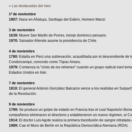
» Las destacadas del mes
1º de noviembre
1907:
Nace en Añatuya, Santiago del Estero, Homero Manzi.
3 de noviembre
1639:
Muere San Martín de Porres, monje dominico peruano.
1970:
Salvador Allende asume la presidencia de Chile.
4 de noviembre
1780:
Estalla en Perú una sublevación, acaudillada por el descendiente de l
Condorcanqui, conocido como Túpac Amaru.
1979:
Comienza la "crisis de los rehenes" cuando un grupo radical iraní to
Estados Unidos en Irán.
7 de noviembre
1810:
El general Antonio González Balcarce vence a los realistas en Suipacha
de la Revolución.
9 de noviembre
1799:
Se produce un golpe de estado en Francia tras el cual Napoleón Bona
compañeros eliminaron el directorio y establecieron un nuevo régimen, el 
1914:
El doctor Luis Agote realiza la primera transfusión de sangre nitratada 
1989:
Cae el Muro de Berlín en la República Democrática Alemana (RDA).