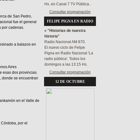
Hs. en Canal 7 TV Pública..
Consultar programación
erca de San Pedro,
FELIPE PIGNA EN RADIO
acional fue el general
os por cadenas.
» "Historias de nuestra
historia"
Radio Nacional AM 870.
esinado a balazos en
El nuevo ciclo de Felipe
Pigna en Radio Nacional 'La
radio pública'. Todos los
domingos a las 13:15 Hs.
enos Aires
Consultar programación
e esas dos provincias.
, donde se encuentran
12 DE OCTUBRE
ankamón en el Valle de
 Córdoba, por el