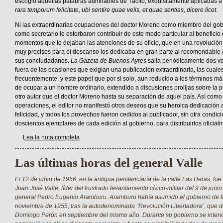
escogió aquellas palabras admirables de Tácito, exquisitamente aplicadas a l
rara temporum felicitate, ubi sentire quae velis, et quae sentias, dicere licet
.
Ni las extraordinarias ocupaciones del doctor Moreno como miembro del gob
como secretario le estorbaron contribuir de este modo particular al beneficio d
momentos que le dejaban las atenciones de su oficio, que en una revolución
muy precisos para el descanso los dedicaba en gran parte al recomendable ej
sus conciudadanos.
La Gazeta de Buenos Ayres
salía periódicamente dos v
fuera de las ocasiones que exigían una publicación extraordinaria, las cuale
frecuentemente, y este papel que por sí solo, aun reducido a los términos más
de ocupar a un hombre ordinario, extendido a discusiones prolijas sobre la po
otro autor que el doctor Moreno hasta su separación de aquel país. Así com
operaciones, el editor no manifestó otros deseos que su heroica dedicación a
felicidad, y todos los provechos fueron cedidos al publicador, sin otra condic
doscientos ejemplares de cada edición al gobierno, para distribuirlos oficialm
Lea la nota completa
Las últimas horas del general Valle
El 12 de junio de 1956, en la antigua penitenciaría de la calle Las Heras, fue
Juan José Valle, líder del frustrado levantamiento cívico-militar del 9 de junio
general Pedro Eugenio Aramburu. Aramburu había asumido el gobierno de fa
noviembre de 1955, tras la autodenominada “Revolución Libertadora”, que d
Domingo Perón en septiembre del mismo año. Durante su gobierno se interv