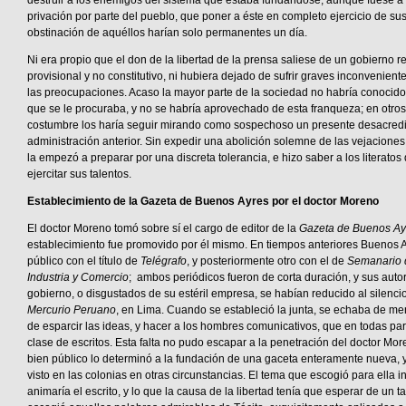
destruir a los enemigos del sistema que estaba fundándose, aunque fuese a
privación por parte del pueblo, que poner a éste en completo ejercicio de sus
obstinación de aquéllos harían solo permanentes un día.
Ni era propio que el don de la libertad de la prensa saliese de un gobierno 
provisional y no constitutivo, ni hubiera dejado de sufrir graves inconvenient
las preocupaciones. Acaso la mayor parte de la sociedad no habría conocido 
que se le procuraba, y no se habría aprovechado de esta franqueza; en otros,
costumbre los haría seguir mirando como sospechoso un presente desacredi
administración anterior. Sin expedir una abolición solemne de las vejaciones 
la empezó a preparar por una discreta tolerancia, e hizo saber a los literato
ejercitar sus talentos.
Establecimiento de la Gazeta de Buenos Ayres por el doctor Moreno
El doctor Moreno tomó sobre sí el cargo de editor de la
Gazeta
de Buenos Ay
establecimiento fue promovido por él mismo. En tiempos anteriores Buenos A
público con el título de
Telégrafo
, y posteriormente otro con el de
Semanario d
Industria y Comercio
; ambos periódicos fueron de corta duración, y sus autor
gobierno, o disgustados de su estéril empresa, se habían reducido al silenci
Mercurio Peruano
, en Lima. Cuando se estableció la junta, se echaba de me
de esparcir las ideas, y hacer a los hombres comunicativos, que en todas par
clase de escritos. Esta falta no pudo escapar a la penetración del doctor Mor
bien público lo determinó a la fundación de una gaceta enteramente nueva, 
visto en las colonias en otras circunstancias. El tema que escogió para ella i
animaría el escrito, y lo que la causa de la libertad tenía que esperar de un 