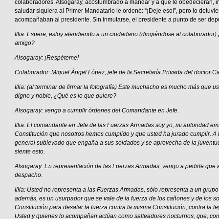
colaboradores. Alsogaray, acostumbrado a mandar y a que le obedecieran, i
saludar siquiera al Primer Mandatario le ordenó: “¡Deje eso!”, pero lo detuvie
acompañaban al presidente. Sin inmutarse, el presidente a punto de ser depu
Illia: Espere, estoy atendiendo a un ciudadano (dirigiéndose al colaborador
amigo?
Alsogaray: ¡Respéteme!
Colaborador: Miguel Ángel López, jefe de la Secretaría Privada del doctor Ca
Illia: (al terminar de firmar la fotografía) Este muchacho es mucho más que u
digno y noble, ¿Qué es lo que quiere?
Alsogaray: vengo a cumplir órdenes del Comandante en Jefe.
Illia: El comandante en Jefe de las Fuerzas Armadas soy yo; mi autoridad e
Constitución que nosotros hemos cumplido y que usted ha jurado cumplir. A 
general sublevado que engaña a sus soldados y se aprovecha de la juventud
siente esto.
Alsogaray: En representación de las Fuerzas Armadas, vengo a pedirle que
despacho.
Illia: Usted no representa a las Fuerzas Armadas, sólo representa a un grupo
además, es un usurpador que se vale de la fuerza de los cañones y de los s
Constitución para desatar la fuerza contra la misma Constitución, contra la ley
Usted y quienes lo acompañan actúan como salteadores nocturnos, que, com