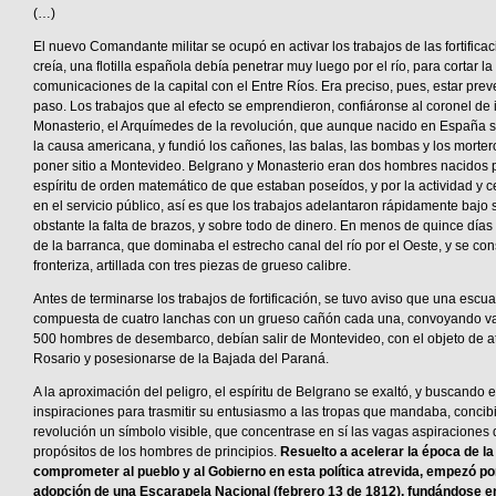
(…)
El nuevo Comandante militar se ocupó en activar los trabajos de las fortific
creía, una flotilla española debía penetrar muy luego por el río, para cortar la
comunicaciones de la capital con el Entre Ríos. Era preciso, pues, estar prev
paso. Los trabajos que al efecto se emprendieron, confiáronse al coronel de
Monasterio, el Arquímedes de la revolución, que aunque nacido en España s
la causa americana, y fundió los cañones, las balas, las bombas y los morter
poner sitio a Montevideo. Belgrano y Monasterio eran dos hombres nacidos p
espíritu de orden matemático de que estaban poseídos, y por la actividad y
en el servicio público, así es que los trabajos adelantaron rápidamente bajo 
obstante la falta de brazos, y sobre todo de dinero. En menos de quince días 
de la barranca, que dominaba el estrecho canal del río por el Oeste, y se cons
fronteriza, artillada con tres piezas de grueso calibre.
Antes de terminarse los trabajos de fortificación, se tuvo aviso que una escu
compuesta de cuatro lanchas con un grueso cañón cada una, convoyando va
500 hombres de desembarco, debían salir de Montevideo, con el objeto de at
Rosario y posesionarse de la Bajada del Paraná.
A la aproximación del peligro, el espíritu de Belgrano se exaltó, y buscando
inspiraciones para trasmitir su entusiasmo a las tropas que mandaba, concibi
revolución un símbolo visible, que concentrase en sí las vagas aspiraciones d
propósitos de los hombres de principios.
Resuelto a acelerar la época de la
comprometer al pueblo y al Gobierno en esta política atrevida, empezó po
adopción de una Escarapela Nacional (febrero 13 de 1812), fundándose e