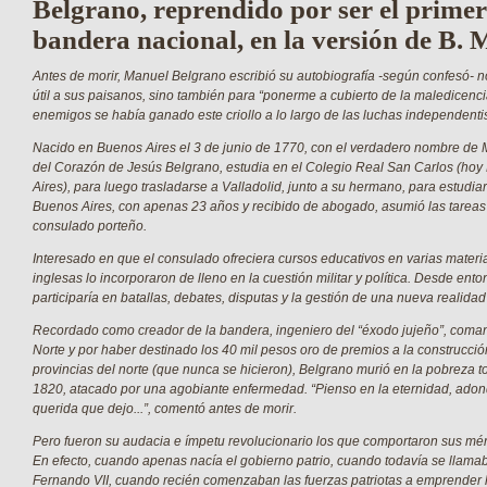
Belgrano, reprendido por ser el primer
bandera nacional, en la versión de B. 
Antes de morir, Manuel Belgrano escribió su autobiografía -según confesó- n
útil a sus paisanos, sino también para “ponerme a cubierto de la maledicenc
enemigos se había ganado este criollo a lo largo de las luchas independentis
Nacido en Buenos Aires el 3 de junio de 1770, con el verdadero nombre de
del Corazón de Jesús Belgrano, estudia en el Colegio Real San Carlos (ho
Aires), para luego trasladarse a Valladolid, junto a su hermano, para estudiar
Buenos Aires, con apenas 23 años y recibido de abogado, asumió las tareas 
consulado porteño.
Interesado en que el consulado ofreciera cursos educativos en varias materia
inglesas lo incorporaron de lleno en la cuestión militar y política. Desde ent
participaría en batallas, debates, disputas y la gestión de una nueva realida
Recordado como creador de la bandera, ingeniero del “éxodo jujeño”, comand
Norte y por haber destinado los 40 mil pesos oro de premios a la construcció
provincias del norte (que nunca se hicieron), Belgrano murió en la pobreza tot
1820, atacado por una agobiante enfermedad. “Pienso en la eternidad, adonde
querida que dejo...”, comentó antes de morir.
Pero fueron su audacia e ímpetu revolucionario los que comportaron sus mé
En efecto, cuando apenas nacía el gobierno patrio, cuando todavía se llama
Fernando VII, cuando recién comenzaban las fuerzas patriotas a emprender l