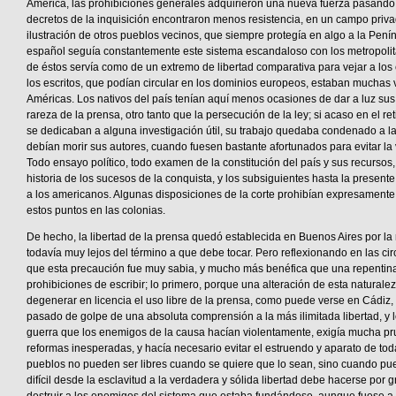
América, las prohibiciones generales adquirieron una nueva fuerza pasando 
decretos de la inquisición encontraron menos resistencia, en un campo privad
ilustración de otros pueblos vecinos, que siempre protegía en algo a la Pení
español seguía constantemente este sistema escandaloso con los metropolit
de éstos servía como de un extremo de libertad comparativa para vejar a los 
los escritos, que podían circular en los dominios europeos, estaban muchas 
Américas. Los nativos del país tenían aquí menos ocasiones de dar a luz sus
rareza de la prensa, otro tanto que la persecución de la ley; si acaso en el re
se dedicaban a alguna investigación útil, su trabajo quedaba condenado a l
debían morir sus autores, cuando fuesen bastante afortunados para evitar la 
Todo ensayo político, todo examen de la constitución del país y sus recursos,
historia de los sucesos de la conquista, y los subsiguientes hasta la presen
a los americanos. Algunas disposiciones de la corte prohibían expresamente
estos puntos en las colonias.
De hecho, la libertad de la prensa quedó establecida en Buenos Aires por la
todavía muy lejos del término a que debe tocar. Pero reflexionando en las c
que esta precaución fue muy sabia, y mucho más benéfica que una repentina
prohibiciones de escribir; lo primero, porque una alteración de esta natural
degenerar en licencia el uso libre de la prensa, como puede verse en Cádiz
pasado de golpe de una absoluta comprensión a la más ilimitada libertad, y 
guerra que los enemigos de la causa hacían violentamente, exigía mucha pr
reformas inesperadas, y hacía necesario evitar el estruendo y aparato de tod
pueblos no pueden ser libres cuando se quiere que lo sean, sino cuando pue
difícil desde la esclavitud a la verdadera y sólida libertad debe hacerse por 