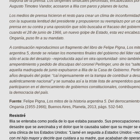
mayoría de la prensa. Los dirigentes sindicales peronistas, encabezados por
Augusto Timoteo Vandor, acosaron a Illia con paros y planes de lucha.
Los medios de prensa hicieron el resto para crear un clima de inconformidad 
con la supuesta lentitud del presidente y propusieron su reemplazo por un cau
prensa en su contra y una oposición que sólo buscaba el fracaso del gobiern
cuando el 28 de junio de 1966, un nuevo golpe de Estado, esta vez encabe
Onganía, puso fin a su mandato.
A continuación reproducimos un fragmento del libro de Felipe Pigna,
Los mito
argentina 5
, donde se relatan los momentos finales del gobierno
del líder rad
sólo el acta del desalojo –reproducida aquí en otra oportunidad- sino tambié
arrepentimiento y pedido de disculpas del coronel Perlinger, uno de los “sal
aquella madrugada de junio expulsaron a Illia de la Casa de Gobierno. Perl
años después del golpe: “caí ingenuamente en la trampa de contribuir a des
auténticamente nacional” y se sumaba así a la triste lista de arrepentidos q
participaron en el derrocamiento de gobiernos constitucionales, contribuyend
la democracia del país.
Fuente
: Felipe Pigna,
Los mitos de la historia argentina 5. Del derrocamient
Onganía (1955-1966),
Buenos Aires, Planeta, 2013, págs. 532-540.
Resi
s
tiré
Illia se enteraba como podía de lo que estaba pasando. Sus preocupaciones s
desastre que se avecinaba y el dolor que le causaba saber que su mujer se
una clínica de los Estados Unidos:
“Llamé en seguida a Estados Unidos –rec
con mi hijo mayor y decirle que cuidara a su madre, que acababan de operar