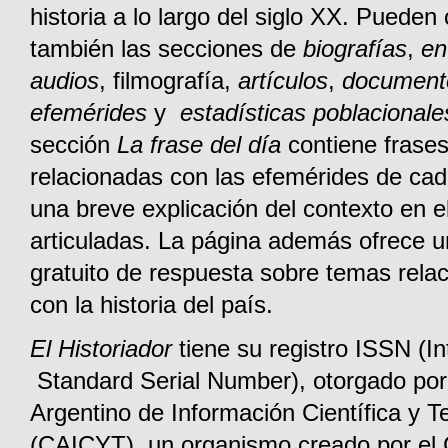
historia a lo largo del siglo XX. Pueden
también las secciones de
biografías
,
en
audios
, filmografía,
artículos
,
document
efemérides
y
estadísticas poblacionale
sección
La frase del día
contiene frase
relacionadas con las efemérides de cad
una breve explicación del contexto en e
articuladas. La página además ofrece u
gratuito de respuesta sobre temas rela
con la historia del país.
El Historiador
tiene su registro ISSN (In
Standard Serial Number), otorgado por
Argentino de Información Científica y T
(CAICYT), un organismo creado por e