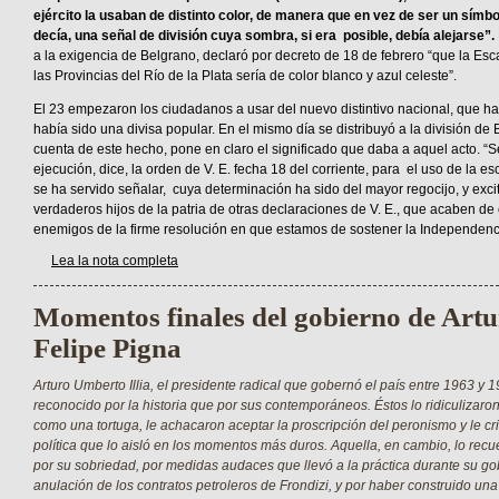
ejército la usaban de distinto color, de manera que en vez de ser un símbo
decía, una señal de división cuya sombra, si era posible, debía alejarse”.
a la exigencia de Belgrano, declaró por decreto de 18 de febrero “que la Es
las Provincias del Río de la Plata sería de color blanco y azul celeste”.
El 23 empezaron los ciudadanos a usar del nuevo distintivo nacional, que h
había sido una divisa popular. En el mismo día se distribuyó a la división de 
cuenta de este hecho, pone en claro el significado que daba a aquel acto. “
ejecución, dice, la orden de V. E. fecha 18 del corriente, para el uso de la 
se ha servido señalar, cuya determinación ha sido del mayor regocijo, y exc
verdaderos hijos de la patria de otras declaraciones de V. E., que acaben de
enemigos de la firme resolución en que estamos de sostener la Independenci
Lea la nota completa
Momentos finales del gobierno de Artur
Felipe Pigna
Arturo Umberto Illia, el presidente radical que gobernó el país entre 1963 y 
reconocido por la historia que por sus contemporáneos. Éstos lo ridiculizaro
como una tortuga, le achacaron aceptar la proscripción del peronismo y le cri
política que lo aisló en los momentos más duros. Aquella, en cambio, lo rec
por su sobriedad, por medidas audaces que llevó a la práctica durante su go
anulación de los contratos petroleros de Frondizi, y por haber construido un