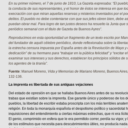
En su primer número, el 7 de junio de 1810,
La Gazeta
expresaba: “El puebl
la conducta de sus representantes, y el honor de éstos se interesa en que t
execración con que miran aquellas reservas y misterios inventados por el po
delitos. El pueblo no debe contentarse con que sus jefes obren bien, debe a
puedan obrar mal. Para logro de tan justos deseos ha resuelto la Junta que s
periódico semanal con el título de
Gazeta de Buenos Ayres
”
.
Reproducimos en esta oportunidad un fragmento de un texto escrito por Ma
del fundador de aquél célebre periódico, donde reflexionaba sobre la libertad
la estrecha censura impuesta por España antes de la Revolución de Mayo y e
dedicación” de su hermano para “trabajar en la pública felicidad” y “excitar e
examinar sus intereses y sus derechos, establecer los principios sólidos de su
los agentes de la tiranía”.
Fuente
: Manuel Moreno,
Vida y Memorias de Mariano Moreno
, Buenos Aires
132-136.
La imprenta es libertada de sus antiguas vejaciones
Del estado de opresión en que se hallaba Buenos Aires antes de su revolución,
trabas que existían sobre la imprenta. Ese garante único y poderoso de los 
pueblos, la libertad de escribir estaba proscripta con los más terribles anate
religión. En toda la monarquía española el despotismo político y sacerdotal
inquisiciones del entendimiento a ciertas máximas estrechas, que ni era lícit
El genio, comprimido en esfera que le era permitido correr, perdía su vigor, y
de los estímulos que necesita para descubrimientos útiles, no producía nada