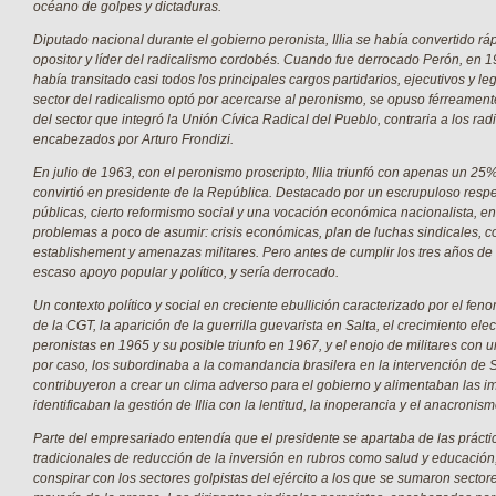
océano de golpes y dictaduras.
Diputado nacional durante el gobierno peronista, Illia se había convertido r
opositor y líder del radicalismo cordobés. Cuando fue derrocado Perón, en 1
había transitado casi todos los principales cargos partidarios, ejecutivos y le
sector del radicalismo optó por acercarse al peronismo, se opuso férreamente
del sector que integró la Unión Cívica Radical del Pueblo, contraria a los rad
encabezados por Arturo Frondizi.
En julio de 1963, con el peronismo proscripto, Illia triunfó con apenas un 25%
convirtió en presidente de la República. Destacado por un escrupuloso respet
públicas, cierto reformismo social y una vocación económica nacionalista, 
problemas a poco de asumir: crisis económicas, plan de luchas sindicales, c
establishement y amenazas militares. Pero antes de cumplir los tres años de
escaso apoyo popular y político, y sería derrocado.
Un contexto político y social en creciente ebullición caracterizado por el fe
de la CGT, la aparición de la guerrilla guevarista en Salta, el crecimiento elec
peronistas en 1965 y su posible triunfo en 1967, y el enojo de militares con un
por caso, los subordinaba a la comandancia brasilera en la intervención de
contribuyeron a crear un clima adverso para el gobierno y alimentaban las 
identificaban la gestión de Illia con la lentitud, la inoperancia y el anacronism
Parte del empresariado entendía que el presidente se apartaba de las práctic
tradicionales de reducción de la inversión en rubros como salud y educació
conspirar con los sectores golpistas del ejército a los que se sumaron sector