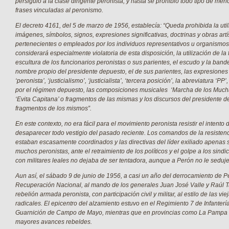
persiguió a la clase dirigente peronista, y hasta se prohibió todo tipo de men
frases vinculadas al peronismo.
El decreto 4161, del 5 de marzo de 1956, establecía: “Queda prohibida la util
imágenes, símbolos, signos, expresiones significativas, doctrinas y obras artí
pertenecientes o empleados por los individuos representativos u organismo
considerará especialmente violatoria de esta disposición, la utilización de la f
escultura de los funcionarios peronistas o sus parientes, el escudo y la bande
nombre propio del presidente depuesto, el de sus parientes, las expresiones
‘peronista’, ‘justicialismo’, ‘justicialista’, ‘tercera posición’, la abreviatura ‘PP
por el régimen depuesto, las composiciones musicales ‘Marcha de los Much
‘Evita Capitana’ o fragmentos de las mismas y los discursos del presidente 
fragmentos de los mismos”.
En este contexto, no era fácil para el movimiento peronista resistir el intento d
desaparecer todo vestigio del pasado reciente. Los comandos de la resistencia
estaban escasamente coordinados y las directivas del líder exiliado apenas
muchos peronistas, ante el retraimiento de los políticos y el golpe a los sindic
con militares leales no dejaba de ser tentadora, aunque a Perón no le seduje
Aun así, el sábado 9 de junio de 1956, a casi un año del derrocamiento de P
Recuperación Nacional, al mando de los generales Juan José Valle y Raúl 
rebelión armada peronista, con participación civil y militar, al estilo de las vi
radicales. El epicentro del alzamiento estuvo en el Regimiento 7 de Infantería
Guarnición de Campo de Mayo, mientras que en provincias como La Pampa 
mayores avances rebeldes.