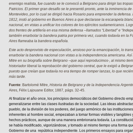
enemigo realista, fue cuando se le convocó a Belgrano para dirigir las tropa
Patricios. El primer gran desafío se le presentó pronto, ante la inminencia d
Montevideo, por lo cual se dirigió hacia Rosario para emprender la defensa.
1812, instó al gobierno en Buenos Aires a que declarase la escarapela blanc
nacional, en vistas a unificar los colores de los ejércitos sudamericanos. Log
dos frentes de artillería en esa misma defensa –llamados “Libertad” e “Indep
también enarbolar la bandera patria por primera vez, cuando todavía en la 
Aires flameaba la bandera española.
Este acto desprovisto de especulación, ansioso por la emancipación, lo tran
enarbolar la bandera nacional con vistas a la independencia americana. Así
Mitre en su biografía sobre Belgrano –que aquí reproducimos-, al mismo tie
historiador liberal la reprobación del gobierno central, que le exigió a Belgra
puesto que creían que todavía no era tiempo de romper lanzas, lo que recié
más tarde.
Fuente
: Bartolomé Mitre,
Historia de Belgrano y de la Independencia Argenti
Aires, Félix Lajouane Editor, 1887, págs. 32-45.
Al finalizar el año once, los principios democráticos del Gobierno directo e
generalizarse entre las clases ilustradas de la sociedad. Las ideas abstracta
pueblo, de la división de los poderes, del juego armónico de las instituciones
inherentes al hombre social, empezaban a tomar formas visibles y tangibles y
hechos prácticos, aunque de una manera embrionaria todavía. La constitució
se había modificado, vigorizándose, y tomado al mismo tiempo una forma qu
Gobierno de una república independiente. Los primeros ensayos para orga