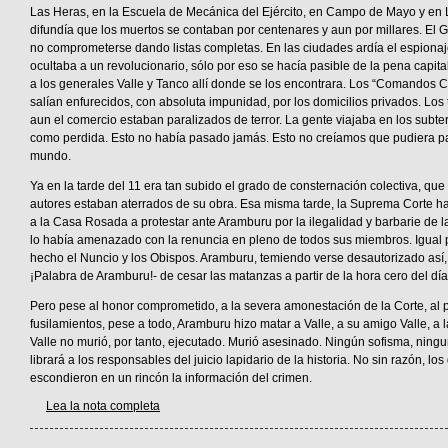
Las Heras, en la Escuela de Mecánica del Ejército, en Campo de Mayo y en L
difundía que los muertos se contaban por centenares y aun por millares. El 
no comprometerse dando listas completas. En las ciudades ardía el espionaje
ocultaba a un revolucionario, sólo por eso se hacía pasible de la pena capita
a los generales Valle y Tanco allí donde se los encontrara. Los “Comandos Ci
salían enfurecidos, con absoluta impunidad, por los domicilios privados. Los ta
aun el comercio estaban paralizados de terror. La gente viajaba en los subte
como perdida. Esto no había pasado jamás. Esto no creíamos que pudiera pas
mundo.
Ya en la tarde del 11 era tan subido el grado de consternación colectiva, qu
autores estaban aterrados de su obra. Esa misma tarde, la Suprema Corte h
a la Casa Rosada a protestar ante Aramburu por la ilegalidad y barbarie de l
lo había amenazado con la renuncia en pleno de todos sus miembros. Igual
hecho el Nuncio y los Obispos. Aramburu, temiendo verse desautorizado así
¡Palabra de Aramburu!- de cesar las matanzas a partir de la hora cero del día
Pero pese al honor comprometido, a la severa amonestación de la Corte, al
fusilamientos, pese a todo, Aramburu hizo matar a Valle, a su amigo Valle, a l
Valle no murió, por tanto, ejecutado. Murió asesinado. Ningún sofisma, ningu
librará a los responsables del juicio lapidario de la historia. No sin razón, los
escondieron en un rincón la información del crimen.
Lea la nota completa