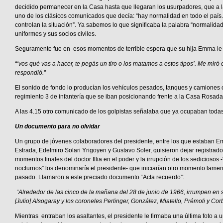
decidido permanecer en la Casa hasta que llegaran los usurpadores, que a l
uno de los clásicos comunicados que decía: “hay normalidad en todo el país
controlan la situación”. Ya sabemos lo que significaba la palabra “normalidad
uniformes y sus socios civiles.
Seguramente fue en esos momentos de terrible espera que su hija Emma le d
“‘vos qué vas a hacer, te pegás un tiro o los matamos a estos tipos’. Me miró 
respondió.”
El sonido de fondo lo producían los vehículos pesados, tanques y camiones 
regimiento 3 de infantería que se iban posicionando frente a la Casa Rosada
A las 4.15 otro comunicado de los golpistas señalaba que ya ocupaban toda
Un documento para no olvidar
Un grupo de jóvenes colaboradores del presidente, entre los que estaban Emi
Estrada, Edelmiro Solari Yrigoyen y Gustavo Soler, quisieron dejar registrado 
momentos finales del doctor Illia en el poder y la irrupción de los sediciosos 
nocturnos” los denominaría el presidente- que iniciarían otro momento lamen
pasado. Llamaron a este preciado documento “Acta recuerdo”:
“Alrededor de las cinco de la mañana del 28 de junio de 1966, irrumpen en 
[Julio] Alsogaray y los coroneles Perlinger, González, Miatello, Prémoli y Corb
Mientras entraban los asaltantes, el presidente le firmaba una última foto a 