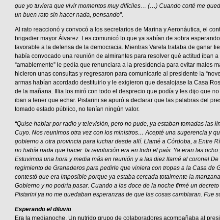
que yo tuviera que vivir momentos muy difíciles… (…) Cuando corté me qued
un buen rato sin hacer nada, pensando”.
Al rato reaccionó y convocó a los secretarios de Marina y Aeronáutica, el cont
brigadier mayor Álvarez. Les comunicó lo que ya sabían de sobra esperando
favorable a la defensa de la democracia. Mientras Varela trataba de ganar t
había convocado una reunión de almirantes para resolver qué actitud iban a 
“amablemente” le pedía que renunciara a la presidencia para evitar males ma
hicieron unas consultas y regresaron para comunicarle al presidente la “nove
armas habían acordado destituirlo y le exigieron que desalojase la Casa Ro
de la mañana. Illia los miró con todo el desprecio que podía y les dijo que no
iban a tener que echar. Pistarini se apuró a declarar que las palabras del pr
tomado estado público, no tenían ningún valor.
“Quise hablar por radio y televisión, pero no pude, ya estaban tomadas las lí
Cuyo. Nos reunimos otra vez con los ministros… Acepté una sugerencia y qui
gobierno a otra provincia para luchar desde allí. Llamé a Córdoba, a Entre R
no había nada que hacer: la revolución era en todo el país. Ya eran las ocho
Estuvimos una hora y media más en reunión y a las diez llamé al coronel De E
regimiento de Granaderos para pedirle que viniera con tropas a la Casa de 
contestó que era imposible porque ya estaba cercada totalmente la manzana
Gobierno y no podría pasar. Cuando a las doce de la noche firmé un decreto
Pistarini ya no me quedaban esperanzas de que las cosas cambiaran. Fue sól
Esperando el diluvio
Era la medianoche. Un nutrido grupo de colaboradores acompañaba al presi