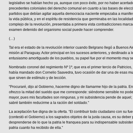
legislativo se habían hecho ya, aunque con poco éxito, por no haber acertad
precedentes coloniales del derecho comunal en cuanto a las bases de elecci
partidos que debían agitar aquella democracia naciente empezaba a manifes
la vida pública, y en el espíritu de resistencia que germinaba en las localid
complejo de la revolución, presentaba a primera vista contradicciones marca
examen detenido del organismo social puede hacer comprender.
(…)
Tal era el estado de la revolución interior cuando Belgrano llegó a Buenos A
misión al Paraguay. Actor principal en los sucesos anteriores, y destinado a 
entusiasmo amortiguado de los pueblos, su papel fue por el momento muy s
Nombrado coronel del regimiento Nº 1º, que era el primer tercio de Patricios
había mandado don Cornelio Saavedra, tuvo ocasión de dar una de esas mue
que sirven de estímulo y de lección.
“Procuraré, dijo al Gobierno, hacerme digno de llamarme hijo de la patria. E
ofrezco la mitad del sueldo que me corresponde: siéndome sensible no pod
mayor, pues mis facultades son ningunas, y mi subsistencia pende de aquel;
sabré también reducirme a la ración del soldado.”
La aceptación fue digna de la oferta. “El contribuir todo ciudadano con su fue
(contestó el Gobierno) a los sagrados objetos de la justa causa, es su deber 
desprenderse de lo que la patria le franquea para su indispensable subsistenc
patria cuanto ha recibido de ella.”