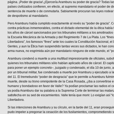
página. ¡Poder de gracia! ¿Ejercería Aramburu su poder de gracia? Todas las
países civilizados confieren, en efecto, al supremo mandatario el poder de d
sentencia de muerte o de conmutarla. Sabiamente procuran las leyes rodear
de despotismo al mandatario.
Pero Aramburu había cumplido exactamente al revés su “poder de gracia”. C
contra prácticas inmemorables, contra el dictado elemental de la ética había
los años de cárcel sancionados por los tribunales militares a los amotinad
la Escuela Mecánica de la Armada y del Regimiento 7 de La Plata. Los “fines
Libertadora”, los famosos “fines” ante los cuales la Constitución Nacional, e
Gentes, y aun la Ética han suspendido tantas veces sus dictados, le han co
arma nueva, no esgrimida aún por mandatario ninguno de este mundo, el “po
Aramburu condenó a muerte a una multitud impresionante de oficiales, subof
quienes los tribunales militares sólo habían aplicado años de cárcel. El capit
para poner un ejemplo concreto–, juzgado y condenado, el día 10 de junio, a
por un tribunal militar, fue condenado a muerte por Aramburu y ejecutado a 
del 11. El tremebundo “poder de desgracia” que le permite a Aramburu fulmi
muerte, desde su trono omnipotente de la Casa Rosada, ¿iba a convertirse e
humano y bondadoso en favor de Valle? Ya podían proclamar las radios el ce
ya podía Aramburu dar su palabra a la Suprema Corte de terminar las matan
satisfecha en su sed de escarmientos. Valle tenía que morir. Lo exigían así “lo
Libertadora.
Si las intenciones de Aramburu y su círculo, en la tarde del 11, eran prosegui
pudo impeler a pregonar la cesación de los fusilamientos, comprometiendo s