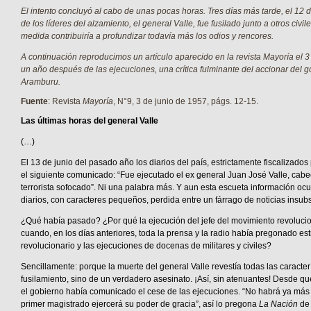
El intento concluyó al cabo de unas pocas horas. Tres días más tarde, el 12 
de los líderes del alzamiento, el general Valle, fue fusilado junto a otros civile
medida contribuiría a profundizar todavía más los odios y rencores.
A continuación reproducimos un artículo aparecido en la revista
Mayoría
el 3
un año después de las ejecuciones, una crítica fulminante del accionar del g
Aramburu.
Fuente
: Revista
Mayoría
, N°9, 3 de junio de 1957, págs. 12-15.
Las últimas horas del general Valle
(…)
El 13 de junio del pasado año los diarios del país, estrictamente fiscalizados 
el siguiente comunicado: “Fue ejecutado el ex general Juan José Valle, cabe
terrorista sofocado”. Ni una palabra más. Y aun esta escueta información oc
diarios, con caracteres pequeños, perdida entre un fárrago de noticias insubs
¿Qué había pasado? ¿Por qué la ejecución del jefe del movimiento revolucio
cuando, en los días anteriores, toda la prensa y la radio había pregonado es
revolucionario y las ejecuciones de docenas de militares y civiles?
Sencillamente: porque la muerte del general Valle revestía todas las caracter
fusilamiento, sino de un verdadero asesinato. ¡Así, sin atenuantes! Desde que 
el gobierno había comunicado el cese de las ejecuciones. “No habrá ya más
primer magistrado ejercerá su poder de gracia”, así lo pregona
La Nación
de 