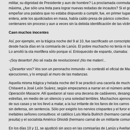
militar, su dignidad de Presidente y aun de hombre? La proclamada conmuta
máxima, ¿fue sólo una treta para lograr nuevas redadas de incautos? Si el g
empeñar una palabra que no estaba dispuesto a cumplir, fue, en primer lugar
entera, ante los ajusticiados en masa, había caído presa de pánico colectivo.
centenares sin proceso y aun a veces sin la debida identificación de las vícti
Caen muchos inocentes
Así, por ejemplo, en la trágica noche del 9 al 10, fue sacrificado un conscrip
desde hacía días en la comisaría de Lanús. El pobre muchacho no tenía ni la
Lo arrolló la ola mortífera sólo porque sí. Enloquecido de espanto, clamaba:
-¡Soy desertor! ¡No sé nada de revoluciones! ¡No me maten!...
-¿Desertor vos? Vos son un peronacho inmundo –le contestó el oficial de Ma
ejecuciones, y lo empujó al muro de las matanzas.
Aquella misma trágica y helada noche del 9 se practicó una cacería de muc
Chilavert a José León Suárez, según empezamos a narrar en el número anteri
Operación Masacre
. Allí quedaron al raso una decena de cadáveres, desang
estrellas, en medio de un silencio y una soledad terribles. Muchachos ajenos
de sus casas y se los llevó a matar, a la luz irritante de los faros de los carro
sin defensa, sin sentencia. Sólo por exigirlo los nervios crispantes y el furor e
inefables señores consultivos: el católico Luis María Bullrich (hermano carna
jesuita) y el socialista Américo Ghioldi (hermano carnal de un militante comun
En los días 10 y 11, se ajustició sin asco en las comisarías de Lanús y Avella