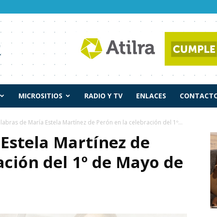
MICROSITIOS
RADIO Y TV
ENLACES
CONTACTO
labras de María Estela Martínez de Perón en la celebración del 1º...
Estela Martínez de
ación del 1º de Mayo de