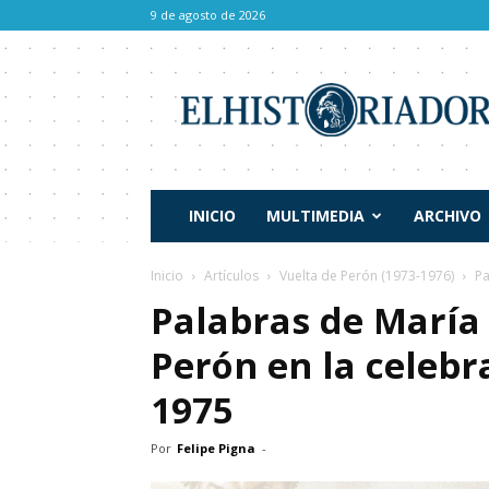
9 de agosto de 2026
El
Historiador
INICIO
MULTIMEDIA
ARCHIVO
Inicio
Artículos
Vuelta de Perón (1973-1976)
Pa
Palabras de María 
Perón en la celebr
1975
Por
Felipe Pigna
-