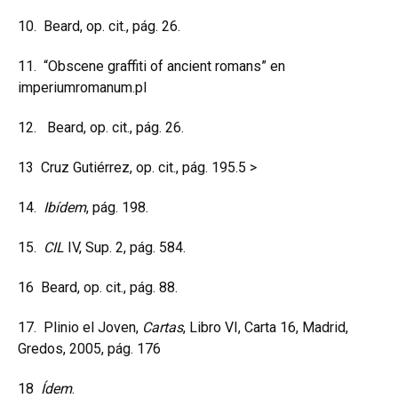
10.
Beard, op. cit., pág. 26.
11.
“Obscene graffiti of ancient romans” en
imperiumromanum.pl
12.
Beard, op. cit., pág. 26.
13
Cruz Gutiérrez, op. cit., pág. 195.
5
>
14.
Ibídem
, pág. 198.
15.
CIL
IV, Sup. 2, pág. 584.
16
Beard, op. cit., pág. 88.
17.
Plinio el Joven,
Cartas
, Libro VI, Carta 16, Madrid,
Gredos, 2005, pág. 176
18
Ídem
.