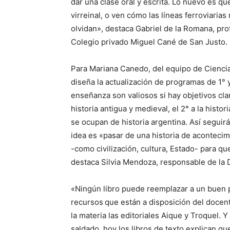
dar una clase oral y escrita. Lo nuevo es q
virreinal, o ven cómo las líneas ferroviarias
olvidan», destaca Gabriel de la Romana, pro
Colegio privado Miguel Cané de San Justo.
Para Mariana Canedo, del equipo de Ciencia
diseña la actualización de programas de 1° 
enseñanza son valiosos si hay objetivos cla
historia antigua y medieval, el 2° a la hist
se ocupan de historia argentina. Así seguirá
idea es «pasar de una historia de aconteci
-como civilización, cultura, Estado- para qu
destaca Silvia Mendoza, responsable de la 
«Ningún libro puede reemplazar a un buen 
recursos
que están a disposición del docent
la materia las editoriales Aique y Troquel.
saldado, hoy los libros de texto explican q