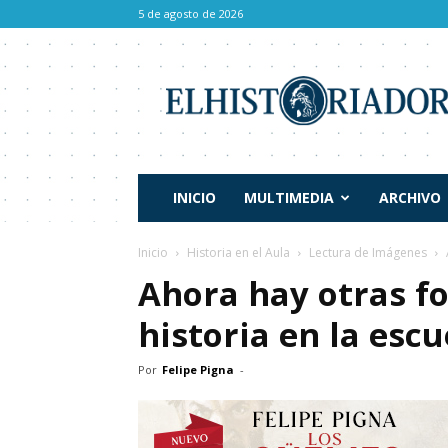
5 de agosto de 2026
El
Historiador
INICIO
MULTIMEDIA
ARCHIVO
Inicio
Historia en el Aula
Lectura de Imágenes
Ahora hay otras f
historia en la escu
Por
Felipe Pigna
-