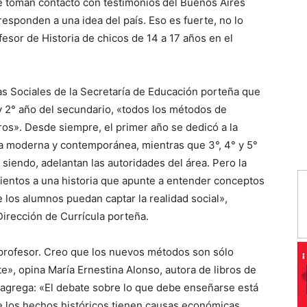
ue toman contacto con testimonios
del Buenos Aires
 responden a una idea del país. Eso es fuerte, no lo
fesor de Historia de chicos de 14 a 17 años en el
s Sociales de la Secretaría de Educación porteña que
y 2° año del secundario, «todos los métodos de
ros». Desde siempre, el primer año se dedicó a la
oria moderna y contemporánea, mientras que 3°, 4° y 5°
 siendo, adelantan las autoridades del área. Pero la
mientos a una historia que apunte a entender conceptos
e los alumnos puedan captar la realidad social»,
Dirección de Currícula porteña.
profesor. Creo que los nuevos métodos son sólo
e», opina María Ernestina Alonso, autora de libros de
 Y agrega: «El debate sobre lo que debe enseñarse está
ue los hechos históricos tienen causas económicas,