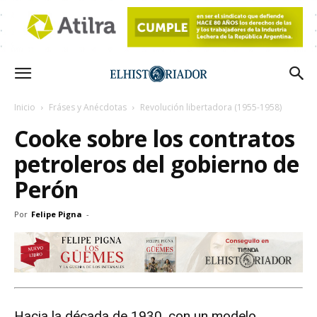
Inicio
Fráses y Anécdotas
Revolución libertadora (1955-1958)
Cooke sobre los contratos
petroleros del gobierno de
Perón
Por
Felipe Pigna
-
Hacia la década de 1930, con un modelo