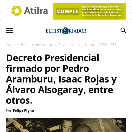
Inicio
Fráses y Anécdotas
Revolución libertadora (1955-1958)
Decreto Presidencial
firmado por Pedro
Aramburu, Isaac Rojas y
Álvaro Alsogaray, entre
otros.
Por
Felipe Pigna
-