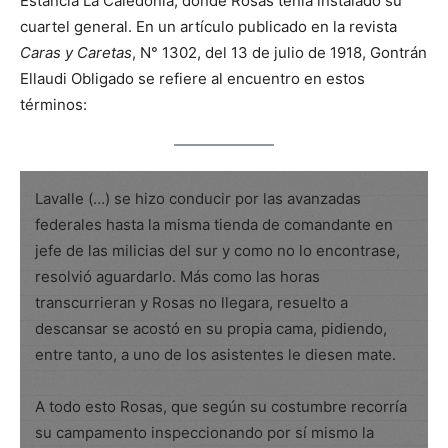
Estancia La Caledonia, donde Rosas tenía instalado su
cuartel general. En un artículo publicado en la revista
Caras y Caretas
, N° 1302, del 13 de julio de 1918, Gontrán
Ellaudi Obligado se refiere al encuentro en estos
términos:
Lavalle (…) se hizo conducir por las avanzadas
federales hasta la misma tienda de comandante en
jefe de las milicias del sur y como no lo encontrase,
resolvió aguardarlo. Más como las horas
transcurrieran y Rosas no llegara, resuelto a
descansar se acostó en su propia cama, pidiendo,
entre tanto, a uno de los asistentes le diesen mate.
A todo esto Rosas, que según su costumbre recorría
su campamento inspeccionando por sí mismo la