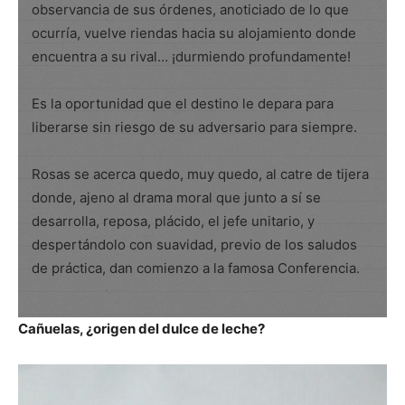
observancia de sus órdenes, anoticiado de lo que
ocurría, vuelve riendas hacia su alojamiento donde
encuentra a su rival… ¡durmiendo profundamente!
Es la oportunidad que el destino le depara para
liberarse sin riesgo de su adversario para siempre.
Rosas se acerca quedo, muy quedo, al catre de tijera
donde, ajeno al drama moral que junto a sí se
desarrolla, reposa, plácido, el jefe unitario, y
despertándolo con suavidad, previo de los saludos
de práctica, dan comienzo a la famosa Conferencia.
Cañuelas, ¿origen del dulce de leche?