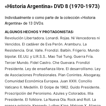
«Historia Argentina» DVD 8 (1970-1973)
Individualmente o como parte de la colección «Historia
Argentina» de 13 DVDs.
ALGUNOS HECHOS Y PROTAGONISTAS:
Revolución Libertadora. Lonardi. Rojas. Ni Vencedores ni
Vencidos. El cadáver de Eva Perón. Aramburu. La
Resistencia. Gral. Valle. Frondizi. Balbín. Frigerio. Mundo
bipolar. EE.UU. y U.R.S.S.. Mao Tsé Tung. Guerra Fría.
Tercer Mundo. Fidel Castro. Che Guevara. Frondizi
Presidente. Ley de enseñanza libre. El desarrollismo. Ley
de Asociaciones Profesionales. Plan Conintes. Alsogaray.
Comunidad Económica Europea. Juan XXIII. Concilio
Vaticano II. Medellín. El Golpe de 1962. Guido Presidente.
Proscripción del Peronismo. Azules y Colorados. Illia
Presidente. El folklore. La Nueva Ola. Rock and Roll. La
prensa golpista. Kennedy. Luther King. Malcom X. Alianza