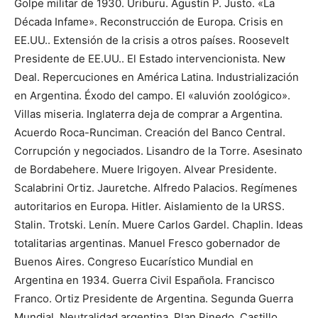
Golpe militar de 1930. Uriburu. Agustín P. Justo. «La
Década Infame». Reconstrucción de Europa. Crisis en
EE.UU.. Extensión de la crisis a otros países. Roosevelt
Presidente de EE.UU.. El Estado intervencionista. New
Deal. Repercuciones en América Latina. Industrialización
en Argentina. Éxodo del campo. El «aluvión zoológico».
Villas miseria. Inglaterra deja de comprar a Argentina.
Acuerdo Roca-Runciman. Creación del Banco Central.
Corrupción y negociados. Lisandro de la Torre. Asesinato
de Bordabehere. Muere Irigoyen. Alvear Presidente.
Scalabrini Ortiz. Jauretche. Alfredo Palacios. Regímenes
autoritarios en Europa. Hitler. Aislamiento de la URSS.
Stalin. Trotski. Lenín. Muere Carlos Gardel. Chaplin. Ideas
totalitarias argentinas. Manuel Fresco gobernador de
Buenos Aires. Congreso Eucarístico Mundial en
Argentina en 1934. Guerra Civil Española. Francisco
Franco. Ortiz Presidente de Argentina. Segunda Guerra
Mundial. Neutralidad argentina. Plan Pinedo. Castillo