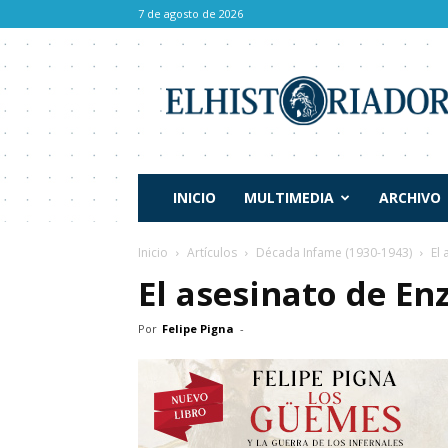
7 de agosto de 2026
El
Historiador
INICIO
MULTIMEDIA
ARCHIVO
Inicio
Artículos
Década Infame (1930-1943)
El
El asesinato de E
Por
Felipe Pigna
-