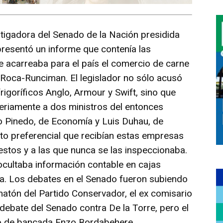
igadora del Senado de la Nación presidida
presentó un informe que contenía las
e acarreaba para el país el comercio de carne
o Roca-Runciman. El legislador no sólo acusó
frigoríficos Anglo, Armour y Swift, sino que
riamente a dos ministros del entonces
co Pinedo, de Economía y Luis Duhau, de
rato preferencial que recibían estas empresas
tos y a las que nunca se las inspeccionaba.
cultaba información contable en cajas
da. Los debates en el Senado fueron subiendo
 matón del Partido Conservador, el ex comisario
debate del Senado contra De la Torre, pero el
o de bancada Enzo Bordabehere.