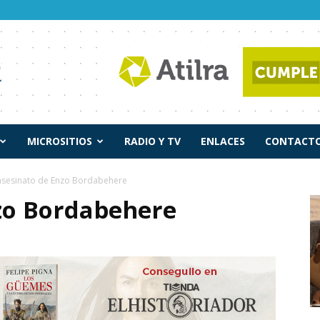
MICROSITIOS
RADIO Y TV
ENLACES
CONTACTO
 asesinato de Enzo Bordabehere
nzo Bordabehere