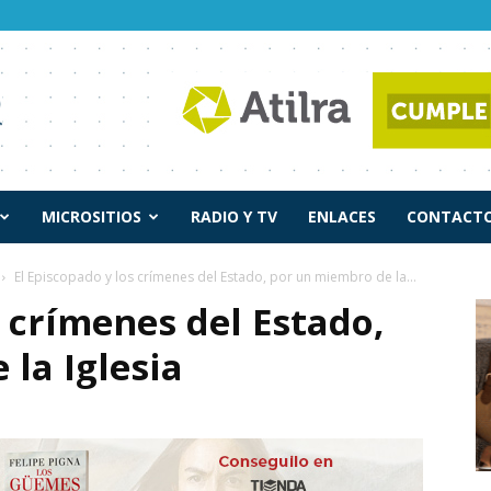
MICROSITIOS
RADIO Y TV
ENLACES
CONTACTO
El Episcopado y los crímenes del Estado, por un miembro de la...
s crímenes del Estado,
la Iglesia