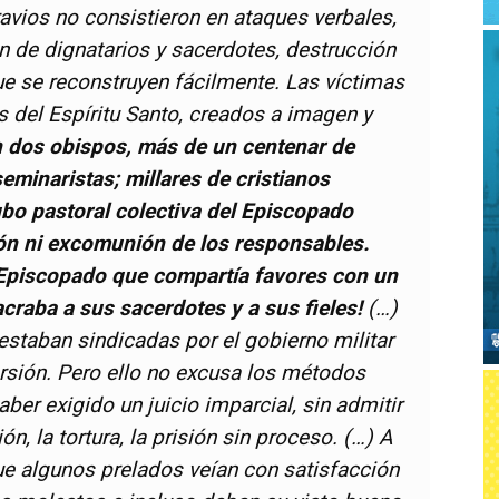
avios no consistieron en ataques verbales,
n de dignatarios y sacerdotes, destrucción
que se reconstruyen fácilmente. Las víctimas
 del Espíritu Santo, creados a imagen y
 dos obispos, más de un centenar de
seminaristas; millares de cristianos
o pastoral colectiva del Episcopado
ón ni excomunión de los responsables.
 Episcopado que compartía favores con un
craba a sus sacerdotes y a sus fieles!
(…)
estaban sindicadas por el gobierno militar
rsión. Pero ello no excusa los métodos
ber exigido un juicio imparcial, sin admitir
n, la tortura, la prisión sin proceso. (…) A
ue algunos prelados veían con satisfacción