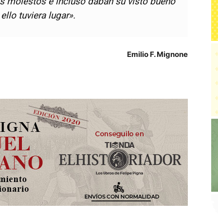
s molestos e incluso daban su visto bueno
ello tuviera lugar».
Emilio F. Mignone