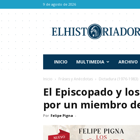
9 de agosto de 2026
El
Historiador
INICIO
MULTIMEDIA
ARCHIVO
Inicio
Fráses y Anécdotas
Dictadura (1976-1983)
El Episcopado y lo
por un miembro de 
Por
Felipe Pigna
-