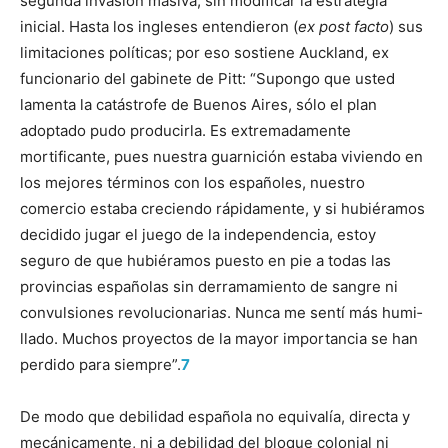
segunda invasión masiva, sin modificar la estrategia
inicial. Hasta los ingleses entendieron (
ex post facto
) sus
limitaciones políticas; por eso sostiene Auckland, ex
funcionario del gabinete de Pitt: “Supongo que usted
lamenta la catástrofe de Buenos Aires, sólo el plan
adoptado pudo producirla. Es extrema­damente
mortificante, pues nuestra guarnición estaba viviendo en
los mejores términos con los españoles, nuestro
comercio estaba creciendo rápidamente, y si hubiéramos
decidido jugar el juego de la independencia, estoy
seguro de que hubiéramos puesto en pie a todas las
provincias españolas sin derrama­miento de sangre ni
convulsiones revolucionaria
s
. Nunca me sentí más humi­
llado. Muchos proyectos de la mayor importancia se han
perdido para siem­pre”.
7
De modo que debilidad española no equivalía, directa y
mecánicamente, ni a debilidad del bloque colonial ni