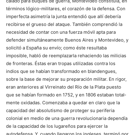
calado para buques de guerra, Montevideo constituía, en
términos lógico-militares, el corazón de la defensa. Con
imperfecta asimetría la junta entendió que allí debería
recibirse el grueso del ataque. También comprendió la
necesidad de contar con una fuerza móvil apta para
defender simultáneamente Buenos Aires y Montevi­deo, y
solicitó a España su envío; como éste resultaba
imposible, habló de reemplazarla rehaciendo las milicias
de fronteras. Éstas eran tropas utilizadas contra los
indios que se habían transformado en blandengues,
sobre la base de mejorar su preparación militar. En rigor,
eran anteriores al Virreinato del Río de la Plata puesto
que se habían formado en 1752, y en 1806 estaban total­
mente oxidadas. Comenzaba a quedar en claro que la
capacidad del absolutismo de proteger su periferia
colonial en medio de una guerra revolucionaria dependía
de la capacidad de los lugareños para ejercer la
autodefensa. Y, cuan­do llegaron los ingleses, terminó por