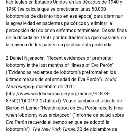
habituales en Estados Unidos en las décadas de 1940 y
1950 (se calcula que se practicaron unas 50.000
lobotomías de distinto tipo en esa época) para disminuir
la agresividad en pacientes psicóticos y eliminar la
percepción del dolor en enfermos terminales. Desde fines
de la década de 1960, por los trastornos que ocasiona, en
la mayoría de los países su práctica está prohibida.
2
Daniel Nijensohn, “Recent evidences of prefrontal
lobotomy in the last months of illness of Eva Perón”
(“Evidencias recientes de lobotomía prefrontal en los
últimos meses de enfermedad de Eva Perón”),
World
Neurosurgery
, diciembre de 2011
(http://www.worldneurosurgery.org/article/S1878-
8750(11)00190-2/fulltext). Véase también el artículo de
Barron H. Lerner “Health report on Eva Perón recalls time
when lobotomy was embraced” (“Informe de salud sobre
Eva Perón recuerda el tiempo en que se adoptó la
lobotomía”),
The New York Times
, 20 de diciembre de