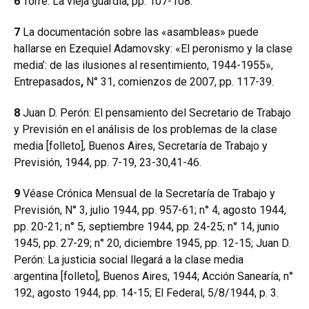
6
Torre: La vieja guardia, pp. 107-108.
7
La documentación sobre las «asambleas» puede
hallarse en Ezequiel Adamovsky: «El peronismo y la clase
media’: de las ilusiones al resentimiento, 1944-1955»,
Entrepasados
,
N° 31, comienzos de 2007, pp. 117-39.
8
Juan D. Perón: El pensamiento del Secretario de Trabajo
y Previsión en el análisis de los problemas de la clase
media [folleto], Buenos Aires, Secretaría de Trabajo y
Previsión, 1944, pp. 7-19, 23-30,41-46.
9
Véase Crónica Mensual de la Secretaría de Trabajo y
Previsión,
N° 3, julio 1944, pp. 957-61; n° 4, agosto 1944,
pp. 20-21; n° 5, septiembre 1944, pp. 24-25; n° 14, junio
1945, pp. 27-29; n° 20, diciembre 1945, pp. 12-15; Juan D.
Perón: La justicia social llegará a la clase media
argentina
[folleto], Buenos Aires, 1944; Acción Sanearía,
n°
192, agosto 1944, pp. 14-15; El Federal,
5/8/1944, p. 3.